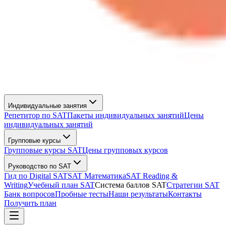
Индивидуальные занятия
Репетитор по SAT
Пакеты индивидуальных занятий
Цены
индивидуальных занятий
Групповые курсы
Групповые курсы SAT
Цены групповых курсов
Руководство по SAT
Гид по Digital SAT
SAT Математика
SAT Reading &
Writing
Учебный план SAT
Система баллов SAT
Стратегии SAT
Банк вопросов
Пробные тесты
Наши результаты
Контакты
Получить план