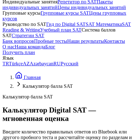
Индивидуальные занятия
Репетитор по SAT
Пакеты
индивидуальных занятий
Цены индивидуальных занятий
Групповые курсы
Групповые курсы SAT
Цены групповых
курсов
Руководство по SAT
Гид по Digital SAT
SAT Математика
SAT
Reading & Writing
Учебный план SAT
Система баллов
SAT
Стратегии SAT
Банк вопросов
Пробные тесты
Наши результаты
Контакты
О нас
Наша команда
Блог
Получить план
Язык
TR
Türkçe
AZ
Azərbaycan
RU
Русский
Главная
Калькулятор балла SAT
Калькулятор балла SAT
Калькулятор Digital SAT —
мгновенная оценка
Введите количество правильных ответов из Bluebook или
другого пробного теста и рассчитайте оценку по разделам и