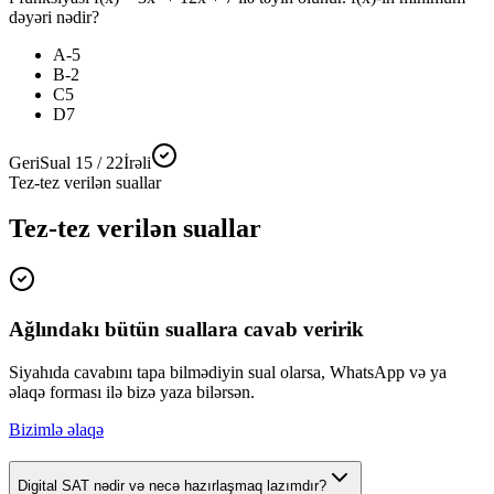
dəyəri nədir?
A
-5
B
-2
C
5
D
7
Geri
Sual 15 / 22
İrəli
Tez-tez verilən suallar
Tez-tez verilən suallar
Ağlındakı bütün suallara cavab veririk
Siyahıda cavabını tapa bilmədiyin sual olarsa, WhatsApp və ya
əlaqə forması ilə bizə yaza bilərsən.
Bizimlə əlaqə
Digital SAT nədir və necə hazırlaşmaq lazımdır?