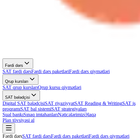
Fərdi dərs
SAT fərdi dərs
Fərdi dərs paketləri
Fərdi dərs qiymətləri
Qrup kursları
SAT qrup kursları
Qrup kursu qiymətləri
SAT bələdçisi
Digital SAT bələdçisi
SAT riyaziyyat
SAT Reading & Writing
SAT iş
proqramı
SAT bal sistemi
SAT strategiyaları
Sual bankı
Sınaq imtahanları
Nəticələrimiz
Əlaqə
Plan tövsiyəsi al
Fərdi dərs
SAT fərdi dərs
Fərdi dərs paketləri
Fərdi dərs qiymətləri