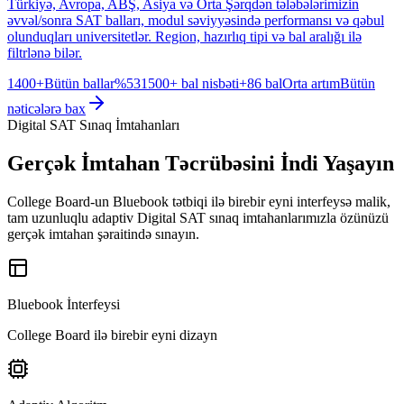
Türkiyə, Avropa, ABŞ, Asiya və Orta Şərqdən tələbələrimizin
əvvəl/sonra SAT balları, modul səviyyəsində performansı və qəbul
olunduqları universitetlər. Region, hazırlıq tipi və bal aralığı ilə
filtrlənə bilər.
1400+
Bütün ballar
%53
1500+ bal nisbəti
+86 bal
Orta artım
Bütün
nəticələrə bax
Digital SAT Sınaq İmtahanları
Gerçək İmtahan Təcrübəsini İndi Yaşayın
College Board-un Bluebook tətbiqi ilə birebir eyni interfeysə malik,
tam uzunluqlu adaptiv Digital SAT sınaq imtahanlarımızla özünüzü
gerçək imtahan şəraitində sınayın.
Bluebook İnterfeysi
College Board ilə birebir eyni dizayn