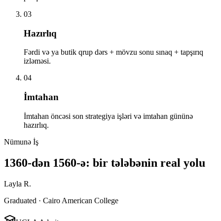
03
Hazırlıq
Fərdi və ya butik qrup dərs + mövzu sonu sınaq + tapşırıq
izləməsi.
04
İmtahan
İmtahan öncəsi son strategiya işləri və imtahan gününə
hazırlıq.
Nümunə İş
1360-dən 1560-ə: bir tələbənin real yolu
Layla R.
Graduated · Cairo American College