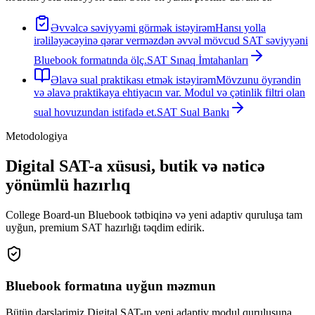
Əvvəlcə səviyyəmi görmək istəyirəm
Hansı yolla
irəliləyəcəyinə qərar verməzdən əvvəl mövcud SAT səviyyəni
Bluebook formatında ölç.
SAT Sınaq İmtahanları
Əlavə sual praktikası etmək istəyirəm
Mövzunu öyrəndin
və əlavə praktikaya ehtiyacın var. Modul və çətinlik filtri olan
sual hovuzundan istifadə et.
SAT Sual Bankı
Metodologiya
Digital SAT-a xüsusi, butik və nəticə
yönümlü hazırlıq
College Board-un Bluebook tətbiqinə və yeni adaptiv quruluşa tam
uyğun, premium SAT hazırlığı təqdim edirik.
Bluebook formatına uyğun məzmun
Bütün dərslərimiz Digital SAT-ın yeni adaptiv modul quruluşuna