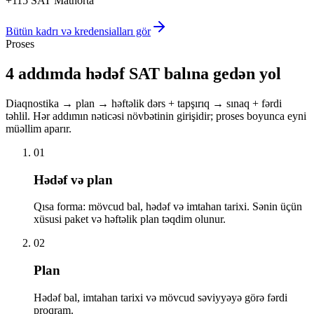
+115 SAT Math
orta
Bütün kadrı və kredensialları gör
Proses
4 addımda hədəf SAT balına gedən yol
Diaqnostika → plan → həftəlik dərs + tapşırıq → sınaq + fərdi
təhlil. Hər addımın nəticəsi növbətinin girişidir; proses boyunca eyni
müəllim aparır.
01
Hədəf və plan
Qısa forma: mövcud bal, hədəf və imtahan tarixi. Sənin üçün
xüsusi paket və həftəlik plan təqdim olunur.
02
Plan
Hədəf bal, imtahan tarixi və mövcud səviyyəyə görə fərdi
proqram.