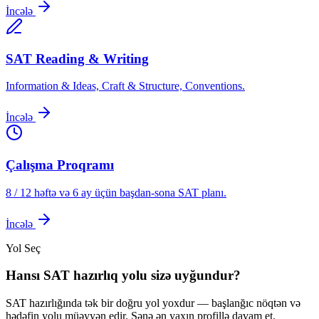
İncələ
SAT Reading & Writing
Information & Ideas, Craft & Structure, Conventions.
İncələ
Çalışma Proqramı
8 / 12 həftə və 6 ay üçün başdan-sona SAT planı.
İncələ
Yol Seç
Hansı SAT hazırlıq yolu sizə uyğundur?
SAT hazırlığında tək bir doğru yol yoxdur — başlanğıc nöqtən və
hədəfin yolu müəyyən edir. Sənə ən yaxın profillə davam et.