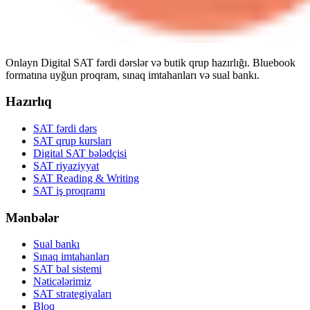
Onlayn Digital SAT fərdi dərslər və butik qrup hazırlığı. Bluebook
formatına uyğun proqram, sınaq imtahanları və sual bankı.
Hazırlıq
SAT fərdi dərs
SAT qrup kursları
Digital SAT bələdçisi
SAT riyaziyyat
SAT Reading & Writing
SAT iş proqramı
Mənbələr
Sual bankı
Sınaq imtahanları
SAT bal sistemi
Nəticələrimiz
SAT strategiyaları
Bloq