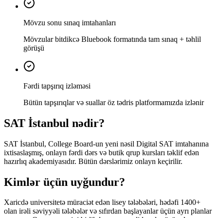
Mövzu sonu sınaq imtahanları
Mövzular bitdikcə Bluebook formatında tam sınaq + təhlil
görüşü
Fərdi tapşırıq izləməsi
Bütün tapşırıqlar və suallar öz tədris platformamızda izlənir
SAT İstanbul nədir?
SAT İstanbul, College Board-un yeni nəsil Digital SAT imtahanına
ixtisaslaşmış, onlayn fərdi dərs və butik qrup kursları təklif edən
hazırlıq akademiyasıdır. Bütün dərslərimiz onlayn keçirilir.
Kimlər üçün uyğundur?
Xaricdə universitetə müraciət edən lisey tələbələri, hədəfi 1400+
olan irəli səviyyəli tələbələr və sıfırdan başlayanlar üçün ayrı planlar