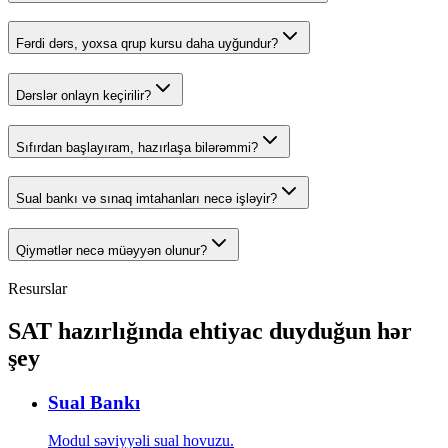
Fərdi dərs, yoxsa qrup kursu daha uyğundur?
Dərslər onlayn keçirilir?
Sıfırdan başlayıram, hazırlaşa bilərəmmi?
Sual bankı və sınaq imtahanları necə işləyir?
Qiymətlər necə müəyyən olunur?
Resurslar
SAT hazırlığında ehtiyac duyduğun hər
şey
Sual Bankı
Modul səviyyəli sual hovuzu.