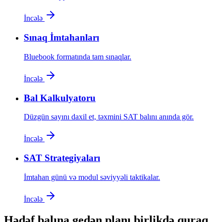
İncələ
Sınaq İmtahanları
Bluebook formatında tam sınaqlar.
İncələ
Bal Kalkulyatoru
Düzgün sayını daxil et, təxmini SAT balını anında gör.
İncələ
SAT Strategiyaları
İmtahan günü və modul səviyyəli taktikalar.
İncələ
Hədəf balına gedən planı birlikdə quraq