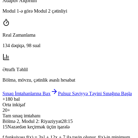
Adaptiv Alqoritm
Modul 1-ə görə Modul 2 çətinliyi
Real Zamanlama
134 dəqiqə, 98 sual
Ətraflı Təhlil
Bölmə, mövzu, çətinlik əsaslı hesabat
Sınaq İmtahanlarına Bax
Pulsuz Səviyyə Təyini Sınağına Başla
+180 bal
Orta inkişaf
20+
Tam sınaq imtahanı
Bölmə 2, Modul 2: Riyaziyyat
28:15
15
Nəzərdən keçirmək üçün işarələ
f funksiyası f(x) = 3x² + 12x + 7 ilə təyin olunur. f(x)-in minimum