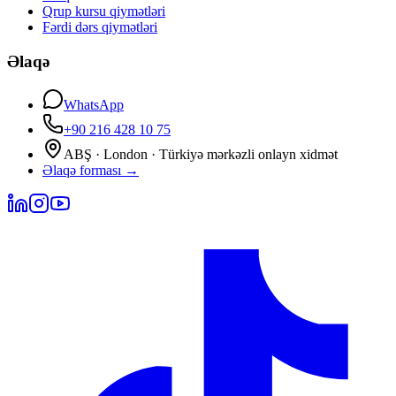
Qrup kursu qiymətləri
Fərdi dərs qiymətləri
Əlaqə
WhatsApp
+90 216 428 10 75
ABŞ · London · Türkiyə mərkəzli onlayn xidmət
Əlaqə forması
→