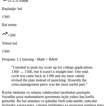
UCLA Admit
Başlanğıc bal
1360
Bal artımı
+
200
Yekun bal
1560
Proqram
:
1:1 tutoring · Math + R&W
“
I needed to push my score up for college applications.
1360 → 1560, but it wasn't a straight line. One mid-
cycle test came back at 1390 and my tutor calmly
revised the plan instead of panicking. Honestly the
crisis-management piece was the most useful part.
”
Rəylər tələbələr və onların valideynləri tərəfindən paylaşılır.
Soyadlar şəxsi məlumatların qorunması üçün yalnız baş hərflə
göstərilir. Bu bal artımları və qəbullar fərdi nəticələrdir; nəticələr
başlanğıc səviyyəsinə, çalışma müddətinə və proqrama qatılıma görə