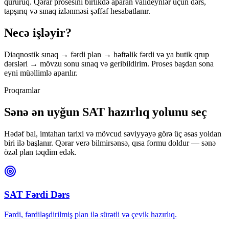
qururuq. Qərar prosesini birlikdə aparan valideynlər üçün dərs,
tapşırıq və sınaq izlənməsi şəffaf hesabatlanır.
Necə işləyir?
Diaqnostik sınaq → fərdi plan → həftəlik fərdi və ya butik qrup
dərsləri → mövzu sonu sınaq və geribildirim. Proses başdan sona
eyni müəllimlə aparılır.
Proqramlar
Sənə ən uyğun SAT hazırlıq yolunu seç
Hədəf bal, imtahan tarixi və mövcud səviyyəyə görə üç əsas yoldan
biri ilə başlanır. Qərar verə bilmirsənsə, qısa formu doldur — sənə
özəl plan təqdim edək.
SAT Fərdi Dərs
Fərdi, fərdiləşdirilmiş plan ilə sürətli və çevik hazırlıq.