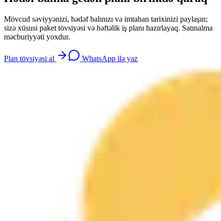
Mövcud səviyyənizi, hədəf balınızı və imtahan tarixinizi paylaşın;
sizə xüsusi paket tövsiyəsi və həftəlik iş planı hazırlayaq. Satınalma
məcburiyyəti yoxdur.
Plan tövsiyəsi al
WhatsApp ilə yaz