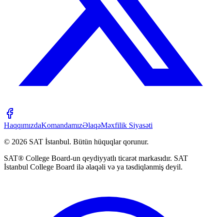
Haqqımızda
Komandamız
Əlaqə
Məxfilik Siyasəti
©
2026
SAT İstanbul
.
Bütün hüquqlar qorunur.
SAT® College Board-un qeydiyyatlı ticarət markasıdır. SAT
İstanbul College Board ilə əlaqəli və ya təsdiqlənmiş deyil.