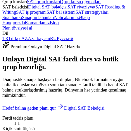
Qrup kursları
SAT qrup kursları
Qrup kursu qiymətləri
SAT bələdçisi
Digital SAT bələdçisi
SAT riyaziyyat
SAT Reading &
Writing
SAT iş proqramı
SAT bal sistemi
SAT strategiyaları
Sual bankı
Sınaq imtahanları
Nəticələrimiz
Əlaqə
Haqqımızda
Komandamız
Bloq
Plan tövsiyəsi al
Dil
TR
Türkçe
AZ
Azərbaycan
RU
Русский
Premium Onlayn Digital SAT Hazırlıq
Onlayn
Digital SAT
fərdi dərs və butik
qrup hazırlığı.
Diaqnostik sınaqla başlayan fərdi plan, Bluebook formatına uyğun
həftəlik dərslər və mövzu sonu tam sınaq + fərdi təhlil ilə hədəf SAT
balına strukturlaşdırılmış hazırlıq. Dünyanın hər yerindən qoşulmaq
mümkündür.
Hədəf balına gedən planı qur
Digital SAT Bələdçisi
Fərdi tədris planı
1:1
Kiçik sinif ölçüsü