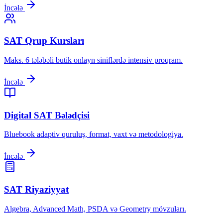
İncələ
SAT Qrup Kursları
Maks. 6 tələbəli butik onlayn siniflərdə intensiv proqram.
İncələ
Digital SAT Bələdçisi
Bluebook adaptiv quruluş, format, vaxt və metodologiya.
İncələ
SAT Riyaziyyat
Algebra, Advanced Math, PSDA və Geometry mövzuları.