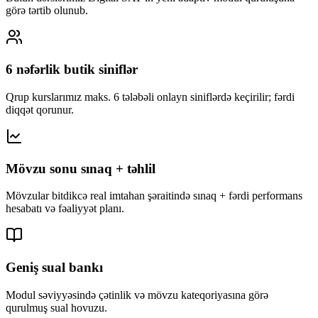
görə tərtib olunub.
6 nəfərlik butik siniflər
Qrup kurslarımız maks. 6 tələbəli onlayn siniflərdə keçirilir; fərdi
diqqət qorunur.
Mövzu sonu sınaq + təhlil
Mövzular bitdikcə real imtahan şəraitində sınaq + fərdi performans
hesabatı və fəaliyyət planı.
Geniş sual bankı
Modul səviyyəsində çətinlik və mövzu kateqoriyasına görə
qurulmuş sual hovuzu.