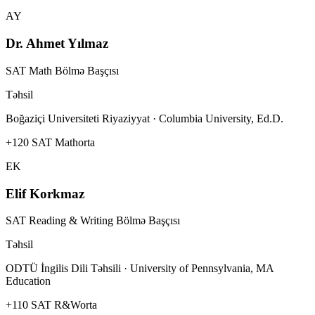
AY
Dr. Ahmet Yılmaz
SAT Math Bölmə Başçısı
Təhsil
Boğaziçi Universiteti Riyaziyyat · Columbia University, Ed.D.
+120 SAT Math
orta
EK
Elif Korkmaz
SAT Reading & Writing Bölmə Başçısı
Təhsil
ODTÜ İngilis Dili Təhsili · University of Pennsylvania, MA
Education
+110 SAT R&W
orta