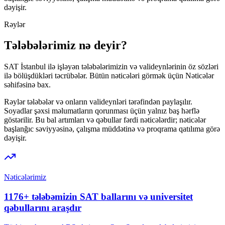
dəyişir.
Rəylər
Tələbələrimiz nə deyir?
SAT İstanbul ilə işləyən tələbələrimizin və valideynlərinin öz sözləri
ilə bölüşdükləri təcrübələr. Bütün nəticələri görmək üçün Nəticələr
səhifəsinə bax.
Rəylər tələbələr və onların valideynləri tərəfindən paylaşılır.
Soyadlar şəxsi məlumatların qorunması üçün yalnız baş hərflə
göstərilir. Bu bal artımları və qəbullar fərdi nəticələrdir; nəticələr
başlanğıc səviyyəsinə, çalışma müddətinə və proqrama qatılıma görə
dəyişir.
Nəticələrimiz
1176+ tələbəmizin SAT ballarını və universitet
qəbullarını araşdır