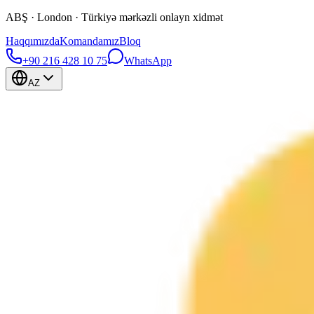
ABŞ · London · Türkiyə mərkəzli onlayn xidmət
Haqqımızda
Komandamız
Bloq
+90 216 428 10 75
WhatsApp
AZ