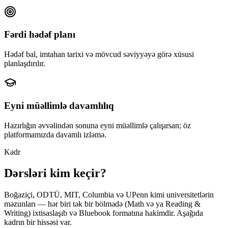
Fərdi hədəf planı
Hədəf bal, imtahan tarixi və mövcud səviyyəyə görə xüsusi
planlaşdırılır.
Eyni müəllimlə davamlılıq
Hazırlığın əvvəlindən sonuna eyni müəllimlə çalışırsan; öz
platformamızda davamlı izləmə.
Kadr
Dərsləri kim keçir?
Boğaziçi, ODTÜ, MIT, Columbia və UPenn kimi universitetlərin
məzunları — hər biri tək bir bölmədə (Math və ya Reading &
Writing) ixtisaslaşıb və Bluebook formatına hakimdir. Aşağıda
kadrın bir hissəsi var.