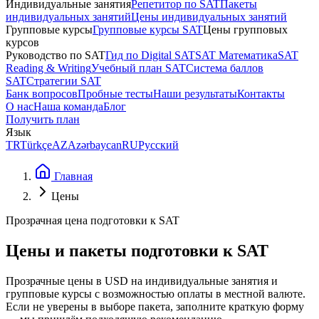
Индивидуальные занятия
Репетитор по SAT
Пакеты
индивидуальных занятий
Цены индивидуальных занятий
Групповые курсы
Групповые курсы SAT
Цены групповых
курсов
Руководство по SAT
Гид по Digital SAT
SAT Математика
SAT
Reading & Writing
Учебный план SAT
Система баллов
SAT
Стратегии SAT
Банк вопросов
Пробные тесты
Наши результаты
Контакты
О нас
Наша команда
Блог
Получить план
Язык
TR
Türkçe
AZ
Azərbaycan
RU
Русский
Главная
Цены
Прозрачная цена подготовки к SAT
Цены и пакеты подготовки к SAT
Прозрачные цены в USD на индивидуальные занятия и
групповые курсы с возможностью оплаты в местной валюте.
Если не уверены в выборе пакета, заполните краткую форму