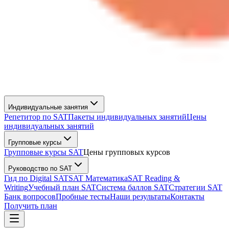
Индивидуальные занятия
Репетитор по SAT
Пакеты индивидуальных занятий
Цены
индивидуальных занятий
Групповые курсы
Групповые курсы SAT
Цены групповых курсов
Руководство по SAT
Гид по Digital SAT
SAT Математика
SAT Reading &
Writing
Учебный план SAT
Система баллов SAT
Стратегии SAT
Банк вопросов
Пробные тесты
Наши результаты
Контакты
Получить план