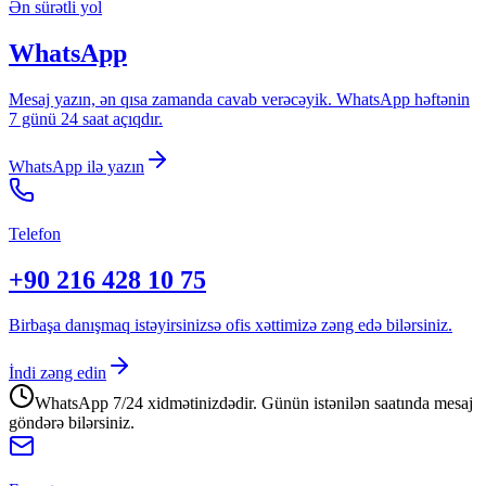
Ən sürətli yol
WhatsApp
Mesaj yazın, ən qısa zamanda cavab verəcəyik. WhatsApp həftənin
7 günü 24 saat açıqdır.
WhatsApp ilə yazın
Telefon
+90 216 428 10 75
Birbaşa danışmaq istəyirsinizsə ofis xəttimizə zəng edə bilərsiniz.
İndi zəng edin
WhatsApp 7/24 xidmətinizdədir.
Günün istənilən saatında mesaj
göndərə bilərsiniz.