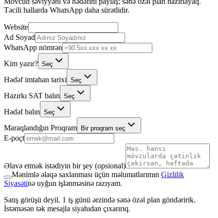
Mövcud səviyyəni və hədəfini paylaş; sənə özəl plan hazırlayaq.
Təcili hallarda WhatsApp daha sürətlidir.
Website
Ad Soyad
WhatsApp nömrən
Kim yazır?
Seç
Hədəf imtahan tarixi
Seç
Hazırkı SAT balın
Seç
Hədəf balın
Seç
Maraqlandığın Proqram
Bir proqram seç
E-poçt
Əlavə etmək istədiyin bir şey (opsional)
Mənimlə əlaqə saxlanması üçün məlumatlarımın
Gizlilik
Siyasəti
nə uyğun işlənməsinə razıyam.
Satış görüşü deyil. 1 iş günü ərzində sənə özəl plan göndəririk.
İstəməsən tək mesajla siyahıdan çıxarırıq.