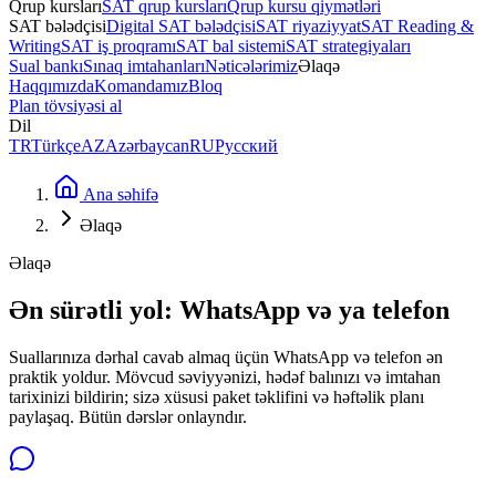
Qrup kursları
SAT qrup kursları
Qrup kursu qiymətləri
SAT bələdçisi
Digital SAT bələdçisi
SAT riyaziyyat
SAT Reading &
Writing
SAT iş proqramı
SAT bal sistemi
SAT strategiyaları
Sual bankı
Sınaq imtahanları
Nəticələrimiz
Əlaqə
Haqqımızda
Komandamız
Bloq
Plan tövsiyəsi al
Dil
TR
Türkçe
AZ
Azərbaycan
RU
Русский
Ana səhifə
Əlaqə
Əlaqə
Ən sürətli yol: WhatsApp və ya telefon
Suallarınıza dərhal cavab almaq üçün WhatsApp və telefon ən
praktik yoldur. Mövcud səviyyənizi, hədəf balınızı və imtahan
tarixinizi bildirin; sizə xüsusi paket təklifini və həftəlik planı
paylaşaq. Bütün dərslər onlayndır.