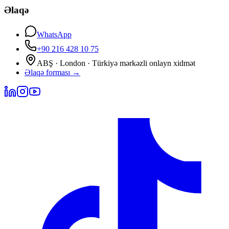
Əlaqə
WhatsApp
+90 216 428 10 75
ABŞ · London · Türkiyə mərkəzli onlayn xidmət
Əlaqə forması
→