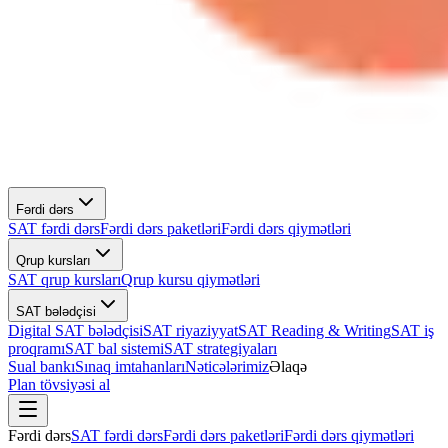
Fərdi dərs
SAT fərdi dərs
Fərdi dərs paketləri
Fərdi dərs qiymətləri
Qrup kursları
SAT qrup kursları
Qrup kursu qiymətləri
SAT bələdçisi
Digital SAT bələdçisi
SAT riyaziyyat
SAT Reading & Writing
SAT iş
proqramı
SAT bal sistemi
SAT strategiyaları
Sual bankı
Sınaq imtahanları
Nəticələrimiz
Əlaqə
Plan tövsiyəsi al
Fərdi dərs
SAT fərdi dərs
Fərdi dərs paketləri
Fərdi dərs qiymətləri