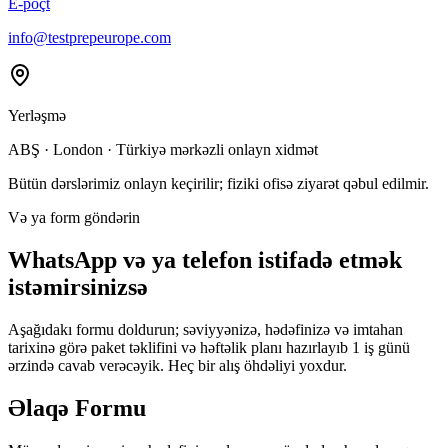
E-poçt
info@testprepeurope.com
Yerləşmə
ABŞ · London · Türkiyə mərkəzli onlayn xidmət
Bütün dərslərimiz onlayn keçirilir; fiziki ofisə ziyarət qəbul edilmir.
Və ya form göndərin
WhatsApp və ya telefon istifadə etmək
istəmirsinizsə
Aşağıdakı formu doldurun; səviyyənizə, hədəfinizə və imtahan
tarixinə görə paket təklifini və həftəlik planı hazırlayıb 1 iş günü
ərzində cavab verəcəyik. Heç bir alış öhdəliyi yoxdur.
Əlaqə Formu