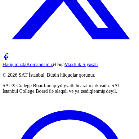
Haqqımızda
Komandamız
Əlaqə
Məxfilik Siyasəti
©
2026
SAT İstanbul
.
Bütün hüquqlar qorunur.
SAT® College Board-un qeydiyyatlı ticarət markasıdır. SAT
İstanbul College Board ilə əlaqəli və ya təsdiqlənmiş deyil.