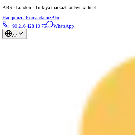
ABŞ · London · Türkiyə mərkəzli onlayn xidmət
Haqqımızda
Komandamız
Bloq
+90 216 428 10 75
WhatsApp
AZ