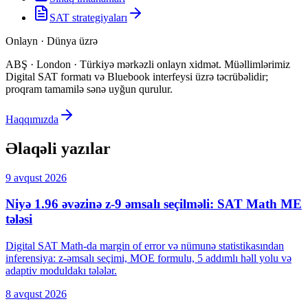
SAT strategiyaları
Onlayn · Dünya üzrə
ABŞ · London · Türkiyə mərkəzli onlayn xidmət
.
Müəllimlərimiz
Digital SAT formatı və Bluebook interfeysi üzrə təcrübəlidir;
proqram tamamilə sənə uyğun qurulur.
Haqqımızda
Əlaqəli yazılar
9 avqust 2026
Niyə 1.96 əvəzinə z-9 əmsalı seçilməli: SAT Math ME
tələsi
Digital SAT Math-da margin of error və nümunə statistikasından
inferensiya: z-əmsalı seçimi, MOE formulu, 5 addımlı həll yolu və
adaptiv moduldakı tələlər.
8 avqust 2026