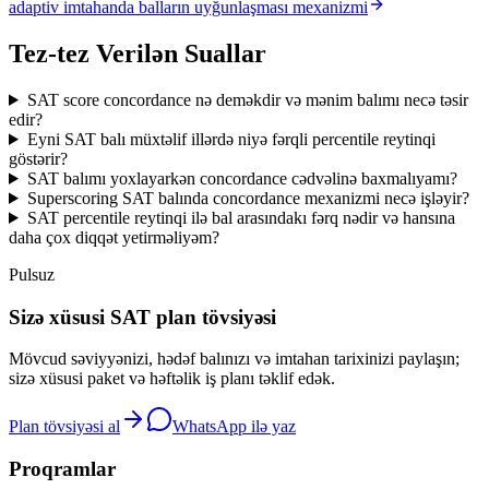
adaptiv imtahanda balların uyğunlaşması mexanizmi
Tez-tez Verilən Suallar
SAT score concordance nə deməkdir və mənim balımı necə təsir
edir?
Eyni SAT balı müxtəlif illərdə niyə fərqli percentile reytinqi
göstərir?
SAT balımı yoxlayarkən concordance cədvəlinə baxmalıyamı?
Superscoring SAT balında concordance mexanizmi necə işləyir?
SAT percentile reytinqi ilə bal arasındakı fərq nədir və hansına
daha çox diqqət yetirməliyəm?
Pulsuz
Sizə xüsusi SAT plan tövsiyəsi
Mövcud səviyyənizi, hədəf balınızı və imtahan tarixinizi paylaşın;
sizə xüsusi paket və həftəlik iş planı təklif edək.
Plan tövsiyəsi al
WhatsApp ilə yaz
Proqramlar