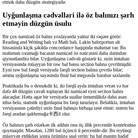
etmək daha düzgün strategiyadır.
Uyğunlaşma cədvəlləri ilə öz balınızı şərh
etməyin düzgün üsulu
Bir çox namizəd öz balını yoxlayanda yalnız iki rəqəm görür:
Reading and Writing balı və Math balı. Lakin balreportun alt
hissəsində kiçik şəkildə concordance haqqında məlumat var. Bu
məlumatı oxumağı bacaran namizəd öz nəticəsini daha dərindən
qiymətləndirə bilər. Uyğunlaşma cədvəli göstərir ki, sizin imtahan
versiyasında müəyyən bir raw bal hansı section balına çevrilmişdir.
Eyni raw bal fərqli versiyada fərqli section balına çevrilə bilər;
amma uyğunlaşma sayəsində final bal miqyasda bərabər saxlanılır.
Praktikada bu o deməkdir ki, iki fərqli ayda imtahan verən və hər
dəfə 48 düzgün cavab toplayan iki namizəd eyni section balını
alacaqlar. Hətta əgər bir versiyada suallar ümumilikdə daha asan
idisə belə, statistik uyğunlaşma bu fərqi tarazlayır. Beləliklə, imtahan
versiyasının çətinliyi sizin final balınızı birbaşa təsir etmir; sistem bu
fərqi aradan qaldırmağa卡西il olur.
Öz balınızı şərh edərkən ilk addım onu üç illik percentile kontekstinə
qoymaqdır. Məsələn, 1280 bal üçüncü il percentile-dir. Bu reytinqi
müəyyən etdikdən sonra özünüzə sual verin: bu bal mənim hədəf