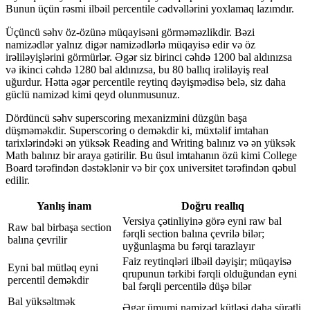
Bunun üçün rəsmi ilbəil percentile cədvəllərini yoxlamaq lazımdır.
Üçüncü səhv öz-özünə müqayisəni görməməzlikdir. Bəzi
namizədlər yalnız digər namizədlərlə müqayisə edir və öz
irəliləyişlərini görmürlər. Əgər siz birinci cəhdə 1200 bal aldınızsa
və ikinci cəhdə 1280 bal aldınızsa, bu 80 ballıq irəliləyiş real
uğurdur. Hətta əgər percentile reytinq dəyişmədisə belə, siz daha
güclü namizəd kimi qeyd olunmusunuz.
Dördüncü səhv superscoring mexanizmini düzgün başa
düşməməkdir. Superscoring o deməkdir ki, müxtəlif imtahan
tarixlərindəki ən yüksək Reading and Writing balınız və ən yüksək
Math balınız bir araya gətirilir. Bu üsul imtahanın özü kimi College
Board tərəfindən dəstəklənir və bir çox universitet tərəfindən qəbul
edilir.
Yanlış inam
Doğru reallıq
Versiya çətinliyinə görə eyni raw bal
Raw bal birbaşa section
fərqli section balına çevrilə bilər;
balına çevrilir
uyğunlaşma bu fərqi tarazlayır
Faiz reytinqləri ilbəil dəyişir; müqayisə
Eyni bal mütləq eyni
qrupunun tərkibi fərqli olduğundan eyni
percentil deməkdir
bal fərqli percentilə düşə bilər
Bal yüksəltmək
Əgər ümumi namizəd kütləsi daha sürətli