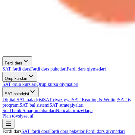
Fərdi dərs
SAT fərdi dərs
Fərdi dərs paketləri
Fərdi dərs qiymətləri
Qrup kursları
SAT qrup kursları
Qrup kursu qiymətləri
SAT bələdçisi
Digital SAT bələdçisi
SAT riyaziyyat
SAT Reading & Writing
SAT iş
proqramı
SAT bal sistemi
SAT strategiyaları
Sual bankı
Sınaq imtahanları
Nəticələrimiz
Əlaqə
Plan tövsiyəsi al
Fərdi dərs
SAT fərdi dərs
Fərdi dərs paketləri
Fərdi dərs qiymətləri