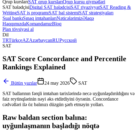
Qrup kursları
SAT qrup kursları
Qrup kursu qiymətləri
SAT bələdçisi
Digital SAT bələdçisi
SAT riyaziyyat
SAT Reading &
Writing
SAT iş proqramı
SAT bal sistemi
SAT strategiyaları
Sual bankı
Sınaq imtahanları
Nəticələrimiz
Əlaqə
Haqqımızda
Komandamız
Bloq
Plan tövsiyəsi al
Dil
TR
Türkçe
AZ
Azərbaycan
RU
Русский
SAT
SAT Score Concordance and Percentile
Rankings Explained
Bütün yazılar
24 may 2026
SAT
SAT ballarının fərqli imtahan tarixlərində necə uyğunlaşdırıldığını və
faiz reytinqlərinin nəyi əks etdirdiyini öyrənin. Concordance
cədvəlləri ilə öz balınızı düzgün şərh etməyin yolları.
Raw baldan section balına:
uyğunlaşmanın başladığı nöqtə