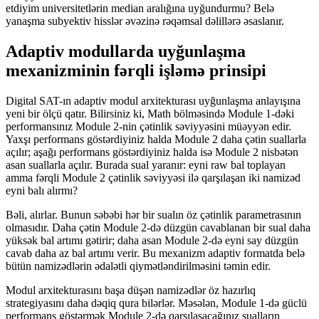
etdiyim universitetlərin median aralığına uyğundurmu? Belə
yanaşma subyektiv hisslər əvəzinə rəqəmsal dəlillərə əsaslanır.
Adaptiv modullarda uyğunlaşma
mexanizminin fərqli işləmə prinsipi
Digital SAT-ın adaptiv modul arxitekturası uyğunlaşma anlayışına
yeni bir ölçü qatır. Bilirsiniz ki, Math bölməsində Module 1-dəki
performansınız Module 2-nin çətinlik səviyyəsini müəyyən edir.
Yaxşı performans göstərdiyiniz halda Module 2 daha çətin suallarla
açılır; aşağı performans göstərdiyiniz halda isə Module 2 nisbətən
asan suallarla açılır. Burada sual yaranır: eyni raw bal toplayan
amma fərqli Module 2 çətinlik səviyyəsi ilə qarşılaşan iki namizəd
eyni balı alırmı?
Bəli, alırlar. Bunun səbəbi hər bir sualın öz çətinlik parametrasının
olmasıdır. Daha çətin Module 2-də düzgün cavablanan bir sual daha
yüksək bal artımı gətirir; daha asan Module 2-də eyni say düzgün
cavab daha az bal artımı verir. Bu mexanizm adaptiv formatda belə
bütün namizədlərin ədalətli qiymətləndirilməsini təmin edir.
Modul arxitekturasını başa düşən namizədlər öz hazırlıq
strategiyasını daha dəqiq qura bilərlər. Məsələn, Module 1-də güclü
performans göstərmək Module 2-də qarşılaşacağınız sualların