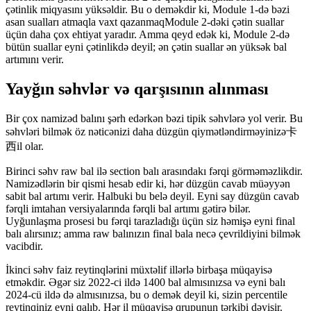
çətinlik miqyasını yüksəldir. Bu o deməkdir ki, Module 1-də bəzi
asan sualları atmaqla vaxt qazanmaqModule 2-dəki çətin suallar
üçün daha çox ehtiyat yaradır. Amma qeyd edək ki, Module 2-də
bütün suallar eyni çətinlikdə deyil; ən çətin suallar ən yüksək bal
artımını verir.
Yayğın səhvlər və qarşısının alınması
Bir çox namizəd balını şərh edərkən bəzi tipik səhvlərə yol verir. Bu
səhvləri bilmək öz nəticənizi daha düzgün qiymətləndirməyinizə卡
西il olar.
Birinci səhv raw bal ilə section balı arasındakı fərqi görməməzlikdir.
Namizədlərin bir qismi hesab edir ki, hər düzgün cavab müəyyən
sabit bal artımı verir. Halbuki bu belə deyil. Eyni say düzgün cavab
fərqli imtahan versiyalarında fərqli bal artımı gətirə bilər.
Uyğunlaşma prosesi bu fərqi tarazladığı üçün siz həmişə eyni final
balı alırsınız; amma raw balınızın final bala necə çevrildiyini bilmək
vacibdir.
İkinci səhv faiz reytinqlərini müxtəlif illərlə birbaşa müqayisə
etməkdir. Əgər siz 2022-ci ildə 1400 bal almısınızsa və eyni balı
2024-cü ildə də almısınızsa, bu o demək deyil ki, sizin percentile
reytinqiniz eyni qalıb. Hər il müqayisə qrupunun tərkibi dəyişir.