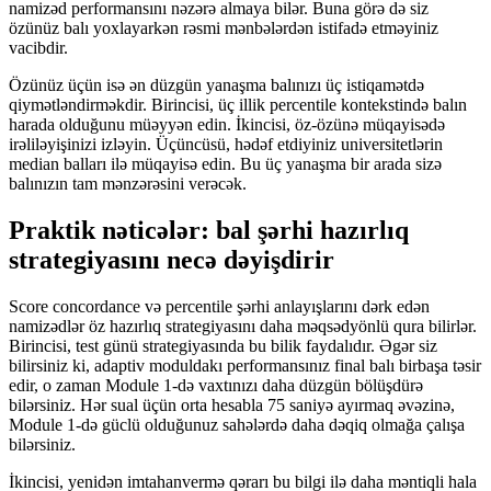
namizəd performansını nəzərə almaya bilər. Buna görə də siz
özünüz balı yoxlayarkən rəsmi mənbələrdən istifadə etməyiniz
vacibdir.
Özünüz üçün isə ən düzgün yanaşma balınızı üç istiqamətdə
qiymətləndirməkdir. Birincisi, üç illik percentile kontekstində balın
harada olduğunu müəyyən edin. İkincisi, öz-özünə müqayisədə
irəliləyişinizi izləyin. Üçüncüsü, hədəf etdiyiniz universitetlərin
median balları ilə müqayisə edin. Bu üç yanaşma bir arada sizə
balınızın tam mənzərəsini verəcək.
Praktik nəticələr: bal şərhi hazırlıq
strategiyasını necə dəyişdirir
Score concordance və percentile şərhi anlayışlarını dərk edən
namizədlər öz hazırlıq strategiyasını daha məqsədyönlü qura bilirlər.
Birincisi, test günü strategiyasında bu bilik faydalıdır. Əgər siz
bilirsiniz ki, adaptiv moduldakı performansınız final balı birbaşa təsir
edir, o zaman Module 1-də vaxtınızı daha düzgün bölüşdürə
bilərsiniz. Hər sual üçün orta hesabla 75 saniyə ayırmaq əvəzinə,
Module 1-də güclü olduğunuz sahələrdə daha dəqiq olmağa çalışa
bilərsiniz.
İkincisi, yenidən imtahanvermə qərarı bu bilgi ilə daha məntiqli hala