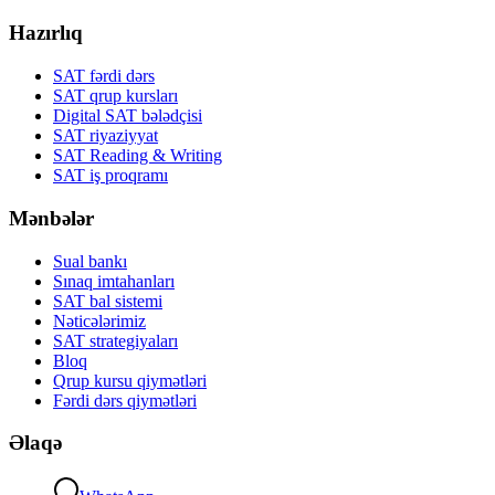
Hazırlıq
SAT fərdi dərs
SAT qrup kursları
Digital SAT bələdçisi
SAT riyaziyyat
SAT Reading & Writing
SAT iş proqramı
Mənbələr
Sual bankı
Sınaq imtahanları
SAT bal sistemi
Nəticələrimiz
SAT strategiyaları
Bloq
Qrup kursu qiymətləri
Fərdi dərs qiymətləri
Əlaqə