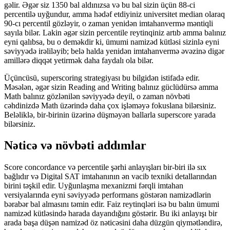
gəlir. Əgər siz 1350 bal aldınızsa və bu bal sizin üçün 88-ci
percentilə uyğundur, amma hədəf etdiyiniz universitet median olaraq
90-cı percentil gözləyir, o zaman yenidən imtahanvermə məntiqli
sayıla bilər. Lakin əgər sizin percentile reytinqiniz artıb amma balınız
eyni qalıbsa, bu o deməkdir ki, ümumi namizəd kütləsi sizinlə eyni
səviyyədə irəliləyib; belə halda yenidən imtahanvermə əvəzinə digər
amillərə diqqət yetirmək daha faydalı ola bilər.
Üçüncüsü, superscoring strategiyası bu bilgidən istifadə edir.
Məsələn, əgər sizin Reading and Writing balınız güclüdürsə amma
Math balınız gözlənilən səviyyədə deyil, o zaman növbəti
cəhdinizdə Math üzərində daha çox işləməyə fokuslana bilərsiniz.
Beləliklə, bir-birinin üzərinə düşməyən ballarla superscore yarada
bilərsiniz.
Nəticə və növbəti addımlar
Score concordance və percentile şərhi anlayışları bir-biri ilə sıx
bağlıdır və Digital SAT imtahanının ən vacib texniki detallarından
birini təşkil edir. Uyğunlaşma mexanizmi fərqli imtahan
versiyalarında eyni səviyyədə performans göstərən namizədlərin
bərabər bal almasını təmin edir. Faiz reytinqləri isə bu balın ümumi
namizəd kütləsində harada dayandığını göstərir. Bu iki anlayışı bir
arada başa düşən namizəd öz nəticəsini daha düzgün qiymətləndirə,