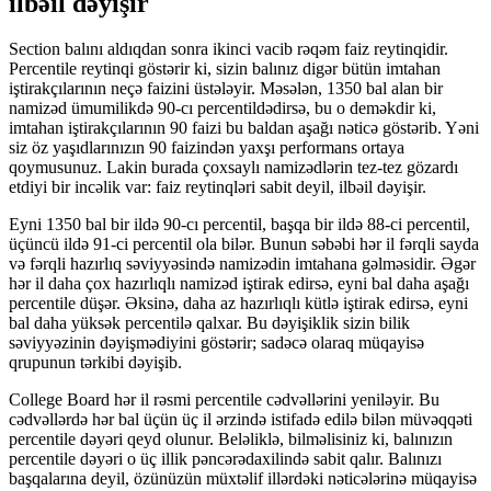
ilbəil dəyişir
Section balını aldıqdan sonra ikinci vacib rəqəm faiz reytinqidir.
Percentile reytinqi göstərir ki, sizin balınız digər bütün imtahan
iştirakçılarının neçə faizini üstələyir. Məsələn, 1350 bal alan bir
namizəd ümumilikdə 90-cı percentildədirsə, bu o deməkdir ki,
imtahan iştirakçılarının 90 faizi bu baldan aşağı nəticə göstərib. Yəni
siz öz yaşıdlarınızın 90 faizindən yaxşı performans ortaya
qoymusunuz. Lakin burada çoxsaylı namizədlərin tez-tez gözardı
etdiyi bir incəlik var: faiz reytinqləri sabit deyil, ilbəil dəyişir.
Eyni 1350 bal bir ildə 90-cı percentil, başqa bir ildə 88-ci percentil,
üçüncü ildə 91-ci percentil ola bilər. Bunun səbəbi hər il fərqli sayda
və fərqli hazırlıq səviyyəsində namizədin imtahana gəlməsidir. Əgər
hər il daha çox hazırlıqlı namizəd iştirak edirsə, eyni bal daha aşağı
percentile düşər. Əksinə, daha az hazırlıqlı kütlə iştirak edirsə, eyni
bal daha yüksək percentilə qalxar. Bu dəyişiklik sizin bilik
səviyyəzinin dəyişmədiyini göstərir; sadəcə olaraq müqayisə
qrupunun tərkibi dəyişib.
College Board hər il rəsmi percentile cədvəllərini yeniləyir. Bu
cədvəllərdə hər bal üçün üç il ərzində istifadə edilə bilən müvəqqəti
percentile dəyəri qeyd olunur. Beləliklə, bilməlisiniz ki, balınızın
percentile dəyəri o üç illik pəncərədaxilində sabit qalır. Balınızı
başqalarına deyil, özünüzün müxtəlif illərdəki nəticələrinə müqayisə