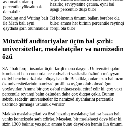
avtomatik olaraq
hazırlıq səviyyəsinə çatırsa, eyni bal
percentile yüksəltmək
aşağı percentilə düşə bilər
deməkdir
Reading and Writing balı
İki bölmənin ümumi balları bərabər ola
ilə Math balı eyni
bilər; amma hər birinin percentile reytinqi
qaydada şərh olunmalıdır
fərqli ola bilər
Müxtəlif auditoriyalar üçün bal şərhi:
universitetlər, məsləhətçilər və namizədin
özü
SAT balı fərqli insanlar üçün fərqli məna daşıyır. Universitet qəbul
komitələri balı concordance cədvəlləri vasitəsilə özünün müəyyən
etdiyi benchmark-larla müqayisə edir. Beləliklə, onlar sizin balınızın
öz universitetlərinin namizəd profilinə uyğun olub olmadığını
yoxlayırlar. Amma bir çox qəbul mütəxəssisi etiraf edir ki, çox vaxt
percentile reytinqi balın özündən daha çox diqqət çəkir. Bunun
səbəbi sadədir: universitetlər öz namizəd siyahılarını percentile
üzərində qurmağa üstünlük verirlər.
Məktəb məsləhətçiləri və özəl hazırlıq məsləhətçiləri isə bəzən balı
yanlış kontekstdə şərh edirlər. Məsələn, bir məsləhətçi deyə bilər ki,
sizin 1300 balınız yaxşıdır; amma bunu deyərkən həmin ilin ümumi