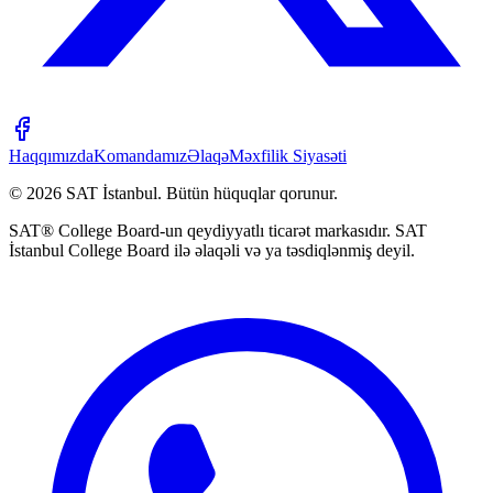
Haqqımızda
Komandamız
Əlaqə
Məxfilik Siyasəti
©
2026
SAT İstanbul
.
Bütün hüquqlar qorunur.
SAT® College Board-un qeydiyyatlı ticarət markasıdır. SAT
İstanbul College Board ilə əlaqəli və ya təsdiqlənmiş deyil.