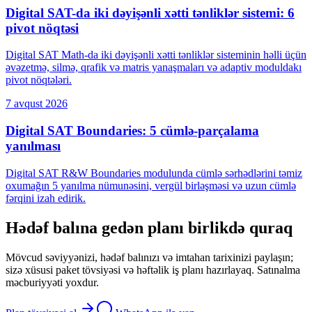
Digital SAT-da iki dəyişənli xətti tənliklər sistemi: 6
pivot nöqtəsi
Digital SAT Math-da iki dəyişənli xətti tənliklər sisteminin həlli üçün
əvəzetmə, silmə, qrafik və matris yanaşmaları və adaptiv moduldakı
pivot nöqtələri.
7 avqust 2026
Digital SAT Boundaries: 5 cümlə-parçalama
yanılması
Digital SAT R&W Boundaries modulunda cümlə sərhədlərini təmiz
oxumağın 5 yanılma nümunəsini, vergül birləşməsi və uzun cümlə
fərqini izah edirik.
Hədəf balına gedən planı birlikdə quraq
Mövcud səviyyənizi, hədəf balınızı və imtahan tarixinizi paylaşın;
sizə xüsusi paket tövsiyəsi və həftəlik iş planı hazırlayaq. Satınalma
məcburiyyəti yoxdur.