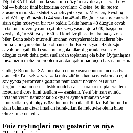
Digital SAT imtahanında sualların düzgün cavab sayı — yəni raw
bal — birbaşa final balçıxışına çevrilmir. Əksinə, bu iki rəqəm
arasında mürəkkəb statistik əməliyyat dayanır. Məsələn, Reading
and Writing bölməsində 44 sualdan 48-ni düzgün cavablayırsınız; bu
sizin üçün müəyyən bir raw baldır. Lakin həmin 48 düzgün cavab
imtahanın o versiyasının çətinlik səviyyəsinə görə 640, başqa bir
versiya üçün 650 və ya 630 bal kimi fərqli section balına çevrilə
bilər. Buna səbəb müxtəlif imtahan versiyalarındakı sualların bir-
birinə tam eyni çətinlikdə olmamasıdır. Bir versiyada 48 düzgün
cavab orta çətinlikdə suallardan gələ bilər; digərində eyni say
düzgün cavab daha çətin suallardan toplanmış ola bilər. Uyğunlaşma
mexanizmi məhz bu problemi aradan qaldırmaq üçün hazırlanmışdır.
College Board hər SAT imtahanı üçün xüsusi concordance cədvəli
dərc edir. Bu cədvəl vasitəsilə müxtəlif imtahan versiyalarında eyni
səviyyədə performans göstərən namizədlər bərabər bal alırlar.
Uyğunlaşma prosesi statistik modellərə — bərabər qruplar və item
response theory kimi üsullara — əsaslanır. Yəni bir mart ayında
imtahan verən namizədlərlə oktyabr ayında imtahan verən
namizədlər eyni miqyas üzərindən qiymətləndirilirlər. Bütün bunlar
sizin balınızın digər imtahan iştirakçıları ilə müqayisə oluna bilən
olmasını təmin edir.
Faiz reytinqləri nəyi göstərir və niyə