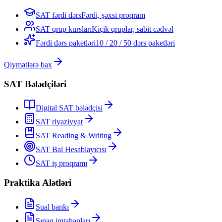
SAT fərdi dərs
Fərdi, şəxsi proqram
SAT qrup kursları
Kiçik qruplar, sabit cədvəl
Fərdi dərs paketləri
10 / 20 / 50 dərs paketləri
Qiymətlərə bax
SAT Bələdçiləri
Digital SAT bələdçisi
SAT riyaziyyat
SAT Reading & Writing
SAT Bal Hesablayıcısı
SAT iş proqramı
Praktika Alətləri
Sual bankı
Sınaq imtahanları