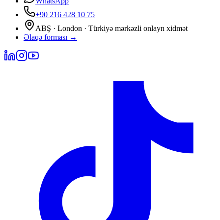
WhatsApp
+90 216 428 10 75
ABŞ · London · Türkiyə mərkəzli onlayn xidmət
Əlaqə forması
→