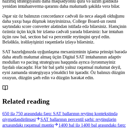
hazırlıq strategiyasını daha məqsədyönlü qura və lazım gəldikdə
yenidən imtahanvermə qərarını daha məlumatlı şəkildə verə bilər.
Əgər siz öz balınızın concordance cədvəli ilə necə əlaqəli olduğunu
daha yaxşı başa düşmək istəyirsinizsə, College Board-un rəsmi
saytındakı score converter alətindən istifadə edə bilərsiniz. Həmçinin
özünüz üçün kiçik bir izləmə cədvəli yarada bilərsiniz: hər imtahan
üçün raw bal, section bal və percentile reytinqini qeyd edin.
Beləliklə, irəliləyişinizi rəqəmlərlə izləyə bilərsiniz.
SAT hazırlığınızda uyğunlaşma mexanizminin işləmə prinsipi barədə
daha ətraflı məlumat almaq üçün Digital SAT imtahanının adaptiv
modulları və pacing strategiyası haqqında ayrıca öyrənməyiniz
faydalı olacaqdır. Hər bir bal şərhi yalnız rəqəmsal məlumat deyil,
eyni zamanda strategiyaya yönəldici bir işarədir. Öz balınızı düzgün
oxuyun, düzgün şərh edin və düzgün hərəkət edin.
Related reading
650 ilə 750 arasındakı fərq: SAT ballarının reytinq kontekstində
qiymətləndirilməsi
SAT ballarının percentil şərhi: reytinqlərin
arxasındakı rəqəmsal məntiq
1400 bal ilə 1400 bal arasındakı fərq: