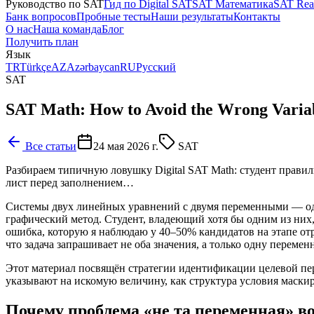
Руководство по SAT
Гид по Digital SAT
SAT Математика
SAT Rea
Банк вопросов
Пробные тесты
Наши результаты
Контакты
О нас
Наша команда
Блог
Получить план
Язык
TR
Türkçe
AZ
Azərbaycan
RU
Русский
SAT
SAT Math: How to Avoid the Wrong Variab
Все статьи
24 мая 2026 г.
SAT
Разбираем типичную ловушку Digital SAT Math: студент правил
лист перед заполнением…
Системы двух линейных уравнений с двумя переменными — один
графический метод. Студент, владеющий хотя бы одним из них,
ошибка, которую я наблюдаю у 40–50% кандидатов на этапе отр
что задача запрашивает не оба значения, а только одну переме
Этот материал посвящён стратегии идентификации целевой пе
указывают на искомую величину, как структура условия маскир
Почему проблема «не та переменная» в