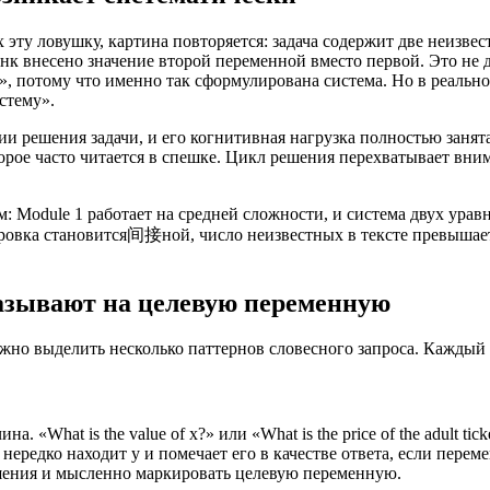
ту ловушку, картина повторяется: задача содержит две неизвес
анк внесено значение второй переменной вместо первой. Это не
, потому что именно так сформулирована система. Но в реальном 
стему».
ии решения задачи, и его когнитивная нагрузка полностью заня
орое часто читается в спешке. Цикл решения перехватывает вн
м: Module 1 работает на средней сложности, и система двух ур
ировка становится间接ной, число неизвестных в тексте превышает 
азывают на целевую переменную
можно выделить несколько паттернов словесного запроса. Кажд
 «What is the value of x?» или «What is the price of the adult t
нередко находит y и помечает его в качестве ответа, если перем
ешения и мысленно маркировать целевую переменную.