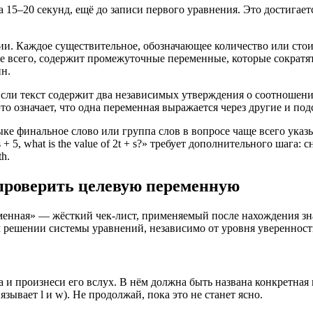
15–20 секунд, ещё до записи первого уравнения. Это достигает
. Каждое существительное, обозначающее количество или стоим
ее всего, содержит промежуточные переменные, которые сократя
ин.
сли текст содержит два независимых утверждения о соотношения
то означает, что одна переменная выражается через другие и под
ке финальное слово или группа слов в вопросе чаще всего указыва
= s + 5, what is the value of 2t + s?» требует дополнительного шага:
h.
 проверить целевую переменную
нная» — жёсткий чек-лист, применяемый после нахождения знач
м решении системы уравнений, независимо от уровня уверенност
и произнеси его вслух. В нём должна быть названа конкретная ве
зывает l и w). Не продолжай, пока это не станет ясно.