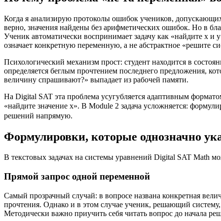
Когда я анализирую протоколы ошибок учеников, допускающих э
верно, значения найдены без арифметических ошибок. Но в бл
Ученик автоматически воспринимает задачу как «найдите x и y»
означает конкретную переменную, а не абстрактное «решите си
Психологический механизм прост: студент находится в состоян
определяется беглым прочтением последнего предложения, кот
величину спрашивают?» выпадает из рабочей памяти.
На Digital SAT эта проблема усугубляется адаптивным формато
«найдите значение x». В Module 2 задача усложняется: формул
решений напрямую.
Формулировки, которые однозначно ук
В текстовых задачах на системы уравнений Digital SAT Math 
Прямой запрос одной переменной
Самый прозрачный случай: в вопросе названа конкретная величина.
прочтения. Однако и в этом случае ученик, решающий систему, 
Методически важно приучить себя читать вопрос до начала р