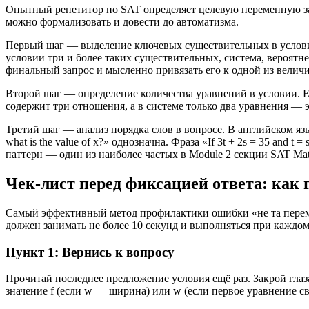
Опытный репетитор по SAT определяет целевую переменную за 
можно формализовать и довести до автоматизма.
Первый шаг — выделение ключевых существительных в условии
условии три и более таких существительных, система, вероятн
финальный запрос и мысленно привязать его к одной из велич
Второй шаг — определение количества уравнений в условии. Е
содержит три отношения, а в системе только два уравнения — э
Третий шаг — анализ порядка слов в вопросе. В английском язы
what is the value of x?» однозначна. Фраза «If 3t + 2s = 35 and t 
паттерн — один из наиболее частых в Module 2 секции SAT Mat
Чек-лист перед фиксацией ответа: как
Самый эффективный метод профилактики ошибки «не та переме
должен занимать не более 10 секунд и выполняться при каждо
Пункт 1: Вернись к вопросу
Прочитай последнее предложение условия ещё раз. Закрой глаза 
значение f (если w — ширина) или w (если первое уравнение свя