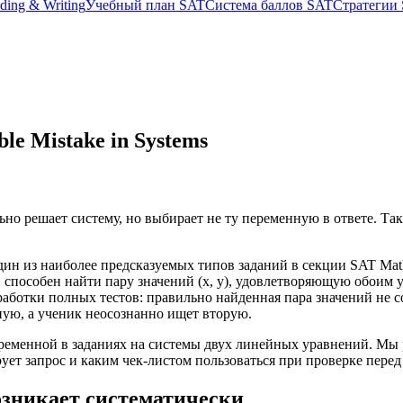
ding & Writing
Учебный план SAT
Система баллов SAT
Стратегии
le Mistake in Systems
ьно решает систему, но выбирает не ту переменную в ответе. Т
 из наиболее предсказуемых типов заданий в секции SAT Math.
 способен найти пару значений (x, y), удовлетворяющую обоим 
аботки полных тестов: правильно найденная пара значений не с
нную, а ученик неосознанно ищет вторую.
ременной в заданиях на системы двух линейных уравнений. Мы 
ует запрос и каким чек-листом пользоваться при проверке перед
озникает систематически