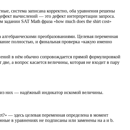
тные, система записана корректно, оба уравнения решены
 дефект вычислений — это дефект интерпретации запроса.
задании SAT Math фраза «how much does the shirt cost»
та алгебраическими преобразованиями. Целевая переменная
имание полностью, и финальная проверка «какую именно
авнений в нём обычно сопровождается прямой формулировкой
две, а вопрос касается величины, которая не входит в пару
ый из них — надёжный индикатор искомой величины.
icket?» — здесь целевая переменная определена в момент
енные в уравнениях не подписаны или заменены на a и b.