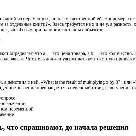
 с одной из переменных, но не тождественной ей. Например, сис
м за отдельные книги?». Здесь требуется не x и не y, а разность
e», «total cost» при наличии составных объектов.
у
екст определяет, что a — это цена товара, а b — его количество.
ие содержит a. Читатель должен удерживать контекстную привязк
ействия с ней. «What is the result of multiplying x by 3?» или «
йденное значение превращается в неверный ответ, если ученик 
вопросе
ию значений
енем переменной
ачение
ь, что спрашивают, до начала решения