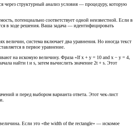
ся через структурный анализ условия — процедуру, которую
ость, потенциально соответствует одной неизвестной. Если в
тся в ходе решения. Ваша задача — идентифицировать
х величин, система включает два уравнения. Но иногда текст
ставляется в первое уравнение.
ют на искомую величину. Фраза «If x + y = 10 and x − y = 4,
 сначала найти t и s, затем вычислить значение 2t + s. Этот
ений и перед выбором варианта ответа. Этот чек-лист
и.
личина. Если это «the width of the rectangle» — искомое