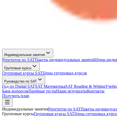
Индивидуальные занятия
Репетитор по SAT
Пакеты индивидуальных занятий
Цены индив
Групповые курсы
Групповые курсы SAT
Цены групповых курсов
Руководство по SAT
Гид по Digital SAT
SAT Математика
SAT Reading & Writing
Учебн
Банк вопросов
Пробные тесты
Наши результаты
Контакты
Получить план
Индивидуальные занятия
Репетитор по SAT
Пакеты индивидуал
Групповые курсы
Групповые курсы SAT
Цены групповых курсо