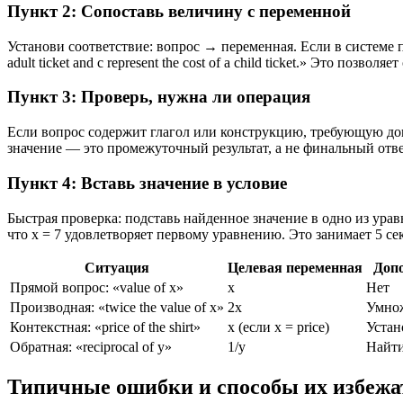
Пункт 2: Сопоставь величину с переменной
Установи соответствие: вопрос → переменная. Если в системе пе
adult ticket and c represent the cost of a child ticket.» Это позво
Пункт 3: Проверь, нужна ли операция
Если вопрос содержит глагол или конструкцию, требующую допол
значение — это промежуточный результат, а не финальный отве
Пункт 4: Вставь значение в условие
Быстрая проверка: подставь найденное значение в одно из уравн
что x = 7 удовлетворяет первому уравнению. Это занимает 5 с
Ситуация
Целевая переменная
Доп
Прямой вопрос: «value of x»
x
Нет
Производная: «twice the value of x»
2x
Умнож
Контекстная: «price of the shirt»
x (если x = price)
Устан
Обратная: «reciprocal of y»
1/y
Найти
Типичные ошибки и способы их избежа