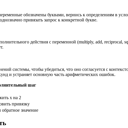
ременные обозначены буквами, вернись к определениям в условии. 
ляет однозначно привязать запрос к конкретной букве.
нительного действия с переменной (multiply, add, reciprocal, s
т.
ений системы, чтобы убедиться, что оно согласуется с контексто
екунд и устраняет основную часть арифметических ошибок.
олнительный шаг
ить x на 2
овить привязку
 обратное значение
ть