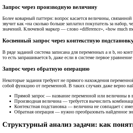
Запрос через производную величину
Более коварный паттерн: вопрос касается величины, связанной
звучит как «на сколько больше заплатил покупатель за набор, че
значений. Ключевой маркер — слово «difference», «how much mor
Косвенный запрос через контекстную подстановк
В ряде заданий система записана для переменных a и b, но конт
то есть запрашивается b, даже если в системе первое уравнен
Запрос через обратную операцию
Некоторые задания требуют не прямого нахождения переменной, а д
собой функцию от переменной. В таких случаях даже верно на
Прямой запрос — название переменной или величины в 
Производная величина — требуется вычислить комбинац
Контекстная подстановка — величина не совпадает с им
Обратная операция — нужно преобразовать найденное зн
Структурный анализ задачи: как понят