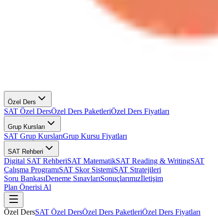
Özel Ders
SAT Özel Ders
Özel Ders Paketleri
Özel Ders Fiyatları
Grup Kursları
SAT Grup Kursları
Grup Kursu Fiyatları
SAT Rehberi
Digital SAT Rehberi
SAT Matematik
SAT Reading & Writing
SAT
Çalışma Programı
SAT Skor Sistemi
SAT Stratejileri
Soru Bankası
Deneme Sınavları
Sonuçlarımız
İletişim
Plan Önerisi Al
Özel Ders
SAT Özel Ders
Özel Ders Paketleri
Özel Ders Fiyatları