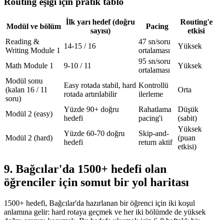
Routing eşiği için pratik tablo
İlk yarı hedef (doğru
Routing'e
Modül ve bölüm
Pacing
sayısı)
etkisi
Reading &
47 sn/soru
14-15 / 16
Yüksek
Writing Module 1
ortalaması
95 sn/soru
Math Module 1
9-10 / 11
Yüksek
ortalaması
Modül sonu
Easy rotada stabil, hard
Kontrollü
(kalan 16 / 11
Orta
rotada artırılabilir
ilerleme
soru)
Yüzde 90+ doğru
Rahatlama
Düşük
Modül 2 (easy)
hedefi
pacing'i
(sabit)
Yüksek
Yüzde 60-70 doğru
Skip-and-
Modül 2 (hard)
(puan
hedefi
return aktif
etkisi)
9. Bağcılar'da 1500+ hedefi olan
öğrenciler için somut bir yol haritası
1500+ hedefi, Bağcılar'da hazırlanan bir öğrenci için iki koşul
anlamına gelir: hard rotaya geçmek ve her iki bölümde de yüksek