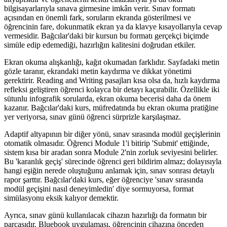
bilgisayarlarıyla sınava girmesine imkân verir. Sınav formatı
açısından en önemli fark, soruların ekranda gösterilmesi ve
öğrencinin fare, dokunmatik ekran ya da klavye kısayollarıyla cevap
vermesidir. Bağcılar'daki bir kursun bu formatı gerçekçi biçimde
simüle edip edemediği, hazırlığın kalitesini doğrudan etkiler.
Ekran okuma alışkanlığı, kağıt okumadan farklıdır. Sayfadaki metin
gözle taranır, ekrandaki metin kaydırma ve dikkat yönetimi
gerektirir. Reading and Writing pasajları kısa olsa da, hızlı kaydırma
refleksi geliştiren öğrenci kolayca bir detayı kaçırabilir. Özellikle iki
sütunlu infografik sorularda, ekran okuma becerisi daha da önem
kazanır. Bağcılar'daki kurs, müfredatında bu ekran okuma pratiğine
yer veriyorsa, sınav günü öğrenci sürprizle karşılaşmaz.
Adaptif altyapının bir diğer yönü, sınav sırasında modül geçişlerinin
otomatik olmasıdır. Öğrenci Module 1'i bitirip 'Submit' ettiğinde,
sistem kısa bir aradan sonra Module 2'nin zorluk seviyesini belirler.
Bu 'karanlık geçiş' sürecinde öğrenci geri bildirim almaz; dolayısıyla
hangi eşiğin nerede oluştuğunu anlamak için, sınav sonrası detaylı
rapor şarttır. Bağcılar'daki kurs, eğer öğrenciye 'sınav sırasında
modül geçişini nasıl deneyimledin' diye sormuyorsa, format
simülasyonu eksik kalıyor demektir.
Ayrıca, sınav günü kullanılacak cihazın hazırlığı da formatın bir
parçasıdır. Bluebook uygulaması, öğrencinin cihazına önceden