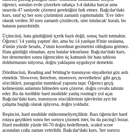
öğrenci, soruları evde çözerken rahatça 3-4 dakika harcar ama
sınavda 47 saniyede çözmesi gerektiğini fark etmez. Bağcılar'daki
kurs, sınıf içi her soru çözümünü zamanlı yaptırmalıdır. 'Eve ödev
olarak verilen 30 soru zamanlı çözülecek, süre tutulacak' kuralı, bu
hatanın panzehiridir.
Üçüncüsü, hata günlüğünü içerik bazlı değil, sonuç bazlı tutmaktır.
Öğrenci '14 yanlış yaptım' der, ama bu 14 yanlışın 8'inin sıralama,
4'ünün yüzde hesabı, 2'sinin koordinat geometrisi olduğunu görmez.
Hata günlüğü olmadan, aynı hatalar tekrarlanır. Bağcılar'daki kurs,
her denemeden sonra öğrenciden üç katmanlı bir hata tablosu
doldurmasını istiyorsa, doğru yaklaşımı uyguluyor demektir.
Dördüncüsü, Reading and Writing'te transisyon sinyallerini göz ardı
etmektir. 'However, therefore, moreover, nevertheless' gibi geçiş
sözcükleri, paragrafın mantıksal yapısını taşır. Öğrenci geçiş
kelimesinin anlamını bilmeden soru çözerse, doğru cevabı tahmin
eder. Bu da özellikle hard modülde yanlış routing'e yol açar.
Bağcılar'daki kurs, transisyon sözcüklerinin işlevlerini ayrı bir
çalışma başlığı olarak işliyorsa, doğru yoldadır.
Beşincisi, hard modülde mükemmeliyetçiliktir. Bazı öğrenciler hard
rotaya geçtikten sonra her soruyu çözmek ister, bu da pacing'i bozar.
Hard modülde yüzde 60-70 doğru hedeflemek, scaled score
açısından çoğu zaman yeterlidir. Bağcılar'daki kurs, 'her soruyu