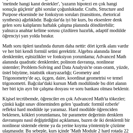
'metinde hangi kanıt destekler', 'yazarın hipotezi en çok hangi
sonuçla güçlenir' gibi sorular çoğunluktadır. Crafts, Structure and
Purpose ekseninde ise fonksiyon soruları (transitions, rhetorical
synthesis) ağırlıklıdır. Bağcılar'da iyi bir kurs, bu eksenlere denk
gelen soru kalıplarını haftalık çalışma planında döndürebilir;
yalnızca anahtar kelime sorusu çözdüren hazırlık, adaptif modülde
öğrenciyi yarı yolda bırakır.
Math soru tipleri tarafında durum daha nettir: dört içerik alanı vardır
ve her biri kendi formül setini gerektirir. Algebra alanında linear
denklemler, eşitsizlikler ve fonksiyon yorumlama; Advanced Math
alanında quadratic denklemler, polinom davranışı, nonlinear
sistemler; Problem-Solving and Data Analysis'te oran-orantı, yüzde,
üstel büyüme, istatistik okuryazarlığı; Geometry and
Trigonometry'de açı, üçgen, daire, koordinat geometrisi ve temel
trigonometri. Bağcılar'daki kursun Math modülünde bu dört alanın
her biri için ayrı bir çalışma dosyası ve soru bankası olması beklenir.
Kişisel tecrübemde, öğrenciler en çok Advanced Math'ta tökezler;
çünkü kağıt sınav döneminden gelen 'quadratic formül ezberle'
refleksi hard modülde işe yaramaz. Hard modülde öğrenciden
beklenen, kökleri yorumlaması, bir parametre değerinin denklem
davranışını nasıl değiştirdiğini açıklaması, bazen de iki denklemli bir
nonlinear sistemde eleme ya da yerine koyma yöntemiyle çözüme
ulaşmasıdır. Bu sebeple, kurs içinde 'Math Module 2 hard rotada 22