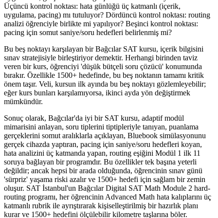
Üçüncü kontrol noktası: hata günlüğü üç katmanlı (içerik,
uygulama, pacing) mı tutuluyor? Dördüncü kontrol noktası: routing
analizi öğrenciyle birlikte mi yapılıyor? Beşinci kontrol noktası:
pacing için somut saniye/soru hedefleri belirlenmiş mi?
Bu beş noktayı karşılayan bir Bağcılar SAT kursu, içerik bilgisini
sınav stratejisiyle birleştiriyor demektir. Herhangi birinden taviz
veren bir kurs, öğrenciyi 'düşük bütçeli soru çözücü' konumunda
bırakır. Özellikle 1500+ hedefinde, bu beş noktanın tamamı kritik
önem taşır. Veli, kursun ilk ayında bu beş noktayı gözlemleyebilir;
eğer kurs bunları karşılamıyorsa, ikinci ayda yön değiştirmek
mümkündür.
Sonuç olarak, Bağcılar'da iyi bir SAT kursu, adaptif modül
mimarisini anlayan, soru tiplerini tiptipleriyle tanıyan, puanlama
gerçeklerini somut aralıklarla açıklayan, Bluebook simülasyonunu
gerçek cihazda yaptıran, pacing için saniye/soru hedefleri koyan,
hata analizini üç katmanda yapan, routing eşiğini Modül 1 ilk 11
soruya bağlayan bir programdır. Bu özellikler tek başına yeterli
değildir; ancak hepsi bir arada olduğunda, öğrencinin sınav günü
'sürpriz' yaşama riski azalır ve 1500+ hedefi için sağlam bir zemin
oluşur. SAT İstanbul'un Bağcılar Digital SAT Math Module 2 hard-
routing programı, her öğrencinin Advanced Math hata kalıplarını üç
katmanlı rubrik ile ayrıştırarak kişiselleştirilmiş bir hazırlık planı
kurar ve 1500+ hedefini ölçülebilir kilometre taşlarına böler.