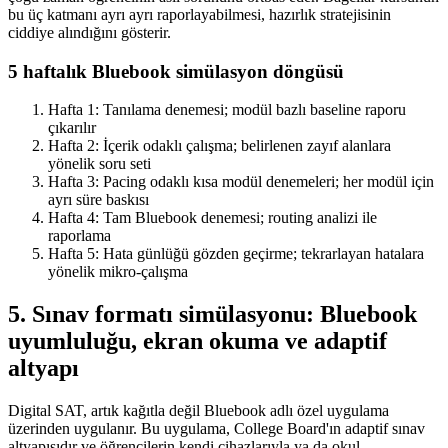
bu üç katmanı ayrı ayrı raporlayabilmesi, hazırlık stratejisinin
ciddiye alındığını gösterir.
5 haftalık Bluebook simülasyon döngüsü
Hafta 1: Tanılama denemesi; modül bazlı baseline raporu
çıkarılır
Hafta 2: İçerik odaklı çalışma; belirlenen zayıf alanlara
yönelik soru seti
Hafta 3: Pacing odaklı kısa modül denemeleri; her modül için
ayrı süre baskısı
Hafta 4: Tam Bluebook denemesi; routing analizi ile
raporlama
Hafta 5: Hata günlüğü gözden geçirme; tekrarlayan hatalara
yönelik mikro-çalışma
5. Sınav formatı simülasyonu: Bluebook
uyumluluğu, ekran okuma ve adaptif
altyapı
Digital SAT, artık kağıtla değil Bluebook adlı özel uygulama
üzerinden uygulanır. Bu uygulama, College Board'ın adaptif sınav
altyapısıdır ve öğrencilerin kendi cihazlarıyla ya da okul