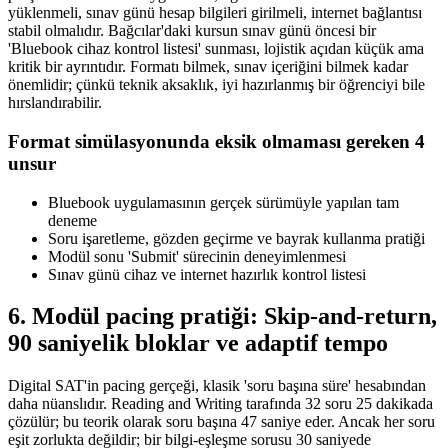
yüklenmeli, sınav günü hesap bilgileri girilmeli, internet bağlantısı
stabil olmalıdır. Bağcılar'daki kursun sınav günü öncesi bir
'Bluebook cihaz kontrol listesi' sunması, lojistik açıdan küçük ama
kritik bir ayrıntıdır. Formatı bilmek, sınav içeriğini bilmek kadar
önemlidir; çünkü teknik aksaklık, iyi hazırlanmış bir öğrenciyi bile
hırslandırabilir.
Format simülasyonunda eksik olmaması gereken 4
unsur
Bluebook uygulamasının gerçek sürümüyle yapılan tam
deneme
Soru işaretleme, gözden geçirme ve bayrak kullanma pratiği
Modül sonu 'Submit' sürecinin deneyimlenmesi
Sınav günü cihaz ve internet hazırlık kontrol listesi
6. Modül pacing pratiği: Skip-and-return,
90 saniyelik bloklar ve adaptif tempo
Digital SAT'in pacing gerçeği, klasik 'soru başına süre' hesabından
daha nüanslıdır. Reading and Writing tarafında 32 soru 25 dakikada
çözülür; bu teorik olarak soru başına 47 saniye eder. Ancak her soru
eşit zorlukta değildir; bir bilgi-eşleşme sorusu 30 saniyede