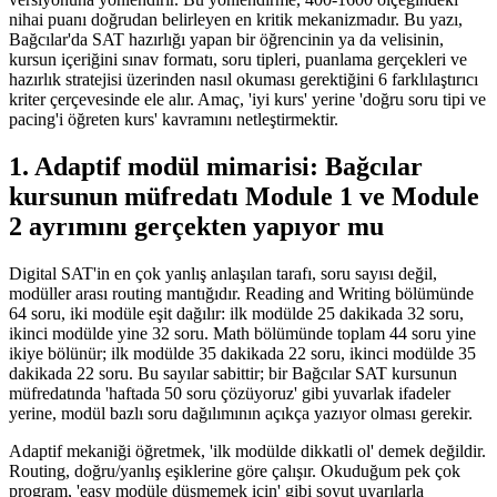
nihai puanı doğrudan belirleyen en kritik mekanizmadır. Bu yazı,
Bağcılar'da SAT hazırlığı yapan bir öğrencinin ya da velisinin,
kursun içeriğini sınav formatı, soru tipleri, puanlama gerçekleri ve
hazırlık stratejisi üzerinden nasıl okuması gerektiğini 6 farklılaştırıcı
kriter çerçevesinde ele alır. Amaç, 'iyi kurs' yerine 'doğru soru tipi ve
pacing'i öğreten kurs' kavramını netleştirmektir.
1. Adaptif modül mimarisi: Bağcılar
kursunun müfredatı Module 1 ve Module
2 ayrımını gerçekten yapıyor mu
Digital SAT'in en çok yanlış anlaşılan tarafı, soru sayısı değil,
modüller arası routing mantığıdır. Reading and Writing bölümünde
64 soru, iki modüle eşit dağılır: ilk modülde 25 dakikada 32 soru,
ikinci modülde yine 32 soru. Math bölümünde toplam 44 soru yine
ikiye bölünür; ilk modülde 35 dakikada 22 soru, ikinci modülde 35
dakikada 22 soru. Bu sayılar sabittir; bir Bağcılar SAT kursunun
müfredatında 'haftada 50 soru çözüyoruz' gibi yuvarlak ifadeler
yerine, modül bazlı soru dağılımının açıkça yazıyor olması gerekir.
Adaptif mekaniği öğretmek, 'ilk modülde dikkatli ol' demek değildir.
Routing, doğru/yanlış eşiklerine göre çalışır. Okuduğum pek çok
program, 'easy modüle düşmemek için' gibi soyut uyarılarla