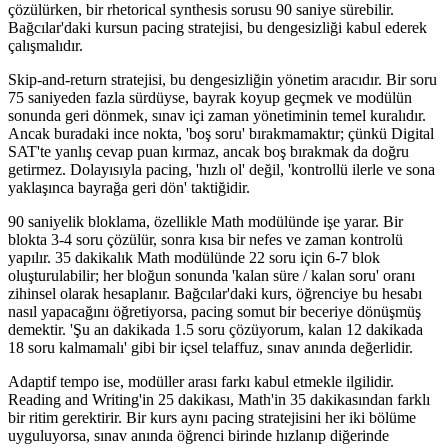
çözülürken, bir rhetorical synthesis sorusu 90 saniye sürebilir.
Bağcılar'daki kursun pacing stratejisi, bu dengesizliği kabul ederek
çalışmalıdır.
Skip-and-return stratejisi, bu dengesizliğin yönetim aracıdır. Bir soru
75 saniyeden fazla sürdüyse, bayrak koyup geçmek ve modülün
sonunda geri dönmek, sınav içi zaman yönetiminin temel kuralıdır.
Ancak buradaki ince nokta, 'boş soru' bırakmamaktır; çünkü Digital
SAT'te yanlış cevap puan kırmaz, ancak boş bırakmak da doğru
getirmez. Dolayısıyla pacing, 'hızlı ol' değil, 'kontrollü ilerle ve sona
yaklaşınca bayrağa geri dön' taktiğidir.
90 saniyelik bloklama, özellikle Math modülünde işe yarar. Bir
blokta 3-4 soru çözülür, sonra kısa bir nefes ve zaman kontrolü
yapılır. 35 dakikalık Math modülünde 22 soru için 6-7 blok
oluşturulabilir; her bloğun sonunda 'kalan süre / kalan soru' oranı
zihinsel olarak hesaplanır. Bağcılar'daki kurs, öğrenciye bu hesabı
nasıl yapacağını öğretiyorsa, pacing somut bir beceriye dönüşmüş
demektir. 'Şu an dakikada 1.5 soru çözüyorum, kalan 12 dakikada
18 soru kalmamalı' gibi bir içsel telaffuz, sınav anında değerlidir.
Adaptif tempo ise, modüller arası farkı kabul etmekle ilgilidir.
Reading and Writing'in 25 dakikası, Math'in 35 dakikasından farklı
bir ritim gerektirir. Bir kurs aynı pacing stratejisini her iki bölüme
uyguluyorsa, sınav anında öğrenci birinde hızlanıp diğerinde