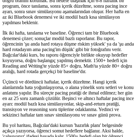
doğru oranını korumak. Bu hedefe ulaşmak için 6-8 haftalık bir
program, önce tanılama, sonra içerik düzeltme, sonra pacing ince
ayarı, sonra sınav simülasyonu aşamalarından oluşur. Her hafta en
az iki Bluebook denemesi ve iki modül bazlı kısa simülasyon
yapılması beklenir.
İlk iki hafta, tanılama ve baseline. Öğrenci tam bir Bluebook
denemesi çözer; sonuçlar modül bazlı raporlanır. Bu rapor,
öğrencinin 'şu anda hard rotaya düşme riskim yüksek' ya da 'şu anda
hard rotadayım ama pacing'im düşük' gibi bir fotoğrafını verir.
Bağcılar'daki kurs, bu raporu öğrenciyle birlikte okuyup hedefler
koyuyorsa, doğru başlangıç yapılmış demektir. 1500+ hedefi için
Reading and Writing'te yüzde 85+ doğru, Math'ta yüzde 80+ doğru
aralığı, hard rotada gerçekçi bir baseline'dır.
Üçüncü ve dördüncü haftalar, içerik düzeltme. Hangi içerik
alanlarında hata yoğunlaşıyorsa, o alana yönelik soru setleri ve konu
anlatımı yapılır. Bu süreçte pacing pratiği de ihmal edilmez; her gün
en az 25 soru zamanlı çözülür. Beşinci ve altıncı haftalar pacing ince
ayarı: modül bazlı kısa simülasyonlar, skip-and-return pratiği,
transisyon ve reasoning soru tiplerine odaklanma. Yedinci ve
sekizinci haftalar tam sınav simülasyonu ve sınav günü prova.
Bu yol haritası, Bağcılar'daki kursun 'hazırlık planı' belgesinde
açıkça yazıyorsa, öğrenci somut hedeflere bağlanır. Aksi halde,
'çalışıyoruz' ifadesi havada kalır. 1500+ hedefi olan bir öğrenci,