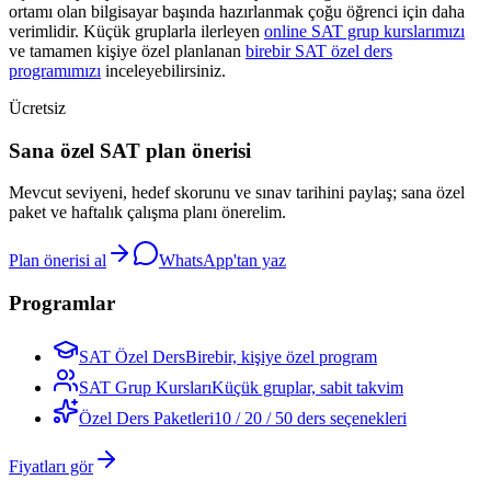
ortamı olan bilgisayar başında hazırlanmak çoğu öğrenci için daha
verimlidir. Küçük gruplarla ilerleyen
online SAT grup kurslarımızı
ve tamamen kişiye özel planlanan
birebir SAT özel ders
programımızı
inceleyebilirsiniz.
Ücretsiz
Sana özel SAT plan önerisi
Mevcut seviyeni, hedef skorunu ve sınav tarihini paylaş; sana özel
paket ve haftalık çalışma planı önerelim.
Plan önerisi al
WhatsApp'tan yaz
Programlar
SAT Özel Ders
Birebir, kişiye özel program
SAT Grup Kursları
Küçük gruplar, sabit takvim
Özel Ders Paketleri
10 / 20 / 50 ders seçenekleri
Fiyatları gör