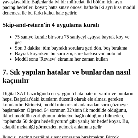
yavaşlayabilir. Bağcılar'da iyi bir müfredat, iki bölüm için ayrı
pacing hedefleri koyar; hatta sınav öncesi haftada iki ayrı kısa modül
denemesi ile bu farkı kalıcı hale getirir.
Skip-and-return'in 4 uygulama kuralı
75 saniye kuralı: bir soru 75 saniyeyi aştıysa bayrak koy ve
geç
Son 3 dakika: tüm bayraklı sorulara geri dön, boş bırakma
Bayrak koyarken 'bu soru zor, süre baskısı var' notu tut
Modül sonu 'Review' ekranını her zaman kullan
7. Sık yapılan hatalar ve bunlardan nasıl
kaçınılır
Digital SAT hazırlığında en yaygın 5 hata paterni vardır ve bunların
hepsi Bağcılar'daki kursların düzenli olarak ele alması gereken
konulardır. Birincisi, modül mimarisini anlamadan soru çözmeye
başlamaktır. Öğrenci 64 sorunun 32'sinin ilk modülde olduğunu,
ikinci modülün zorluğunun birinciye bağlı olduğunu bilmeden,
'toplamda 50 doğru hedefliyorum' gibi yanlış bir hedef koyar. Bu,
adaptif mekaniği görmezden gelmek anlamına gelir.
İkincisi, pacing pratiğini sınav sonrasına bırakmaktır. Birçok