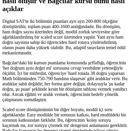
nasıl oluşur ve Bağcılar kursu bunu nasıl
açıklar
Digital SAT'te iki bölümün puanları ayrı ayrı 200-800 ölçeğine
dönüştürülür, toplam puan 400-1600 aralığındadır. Bu dönüşüm,
ham doğru sayısı üzerinden değil, modül zorluk seviyesine göre
ağırlıklandırılmış bir scaled score üzerinden yapılır. Yani aynı ham
doğru sayısına sahip iki öğrenciden hard rotaya yönlendirilmiş
olanın puanı daha yüksek olabilir. Bu, adaptif sınavların temel ödül
mekanizmasıdır.
Bağcılar'daki bir kursun puanlama konusunda şeffaflığı, öğrencinin
'her doğrum aynı değer mi' sorusuna cevap verebilme yeteneğiyle
ölçülür. İyi bir müfredat, öğrenciye 'hard rotada 38 doğru yaparsan
Math bölümünden 750-790 bandına ulaşırsın' gibi aralıklar verir. Bu
aralıklar sabit değildir; her forma göre değişir, dolayısıyla 'şu kadar
doğru, şu puan' şeklinde kesin bir dönüşüm tablosu vermek yanıltıcı
olur. Ancak eğilim ve aralık vermek, öğrencinin hedefe yönelik
çalışmasını somutlaştırır.
Scaled score dönüşümünün bir diğer boyutu, modül içi soru
ağırlıklarıdır. Easy modülde bir sorunun katkısı, hard modüldeki bir
sorunun katkısından farklıdır. Bu, öğrencinin 'kolay soruyu
kaçırmak mı, zor soruyu çözmek mi' dengesini anlamasını gerektirir.
Bağcılar kursunun bu dengeyi strateji derslerinde işliyor olması,