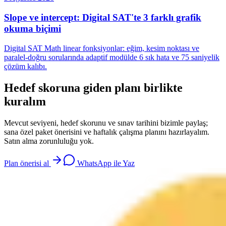
Slope ve intercept: Digital SAT'te 3 farklı grafik
okuma biçimi
Digital SAT Math linear fonksiyonlar: eğim, kesim noktası ve
paralel-doğru sorularında adaptif modülde 6 sık hata ve 75 saniyelik
çözüm kalıbı.
Hedef skoruna giden planı birlikte
kuralım
Mevcut seviyeni, hedef skorunu ve sınav tarihini bizimle paylaş;
sana özel paket önerisini ve haftalık çalışma planını hazırlayalım.
Satın alma zorunluluğu yok.
Plan önerisi al
WhatsApp ile Yaz