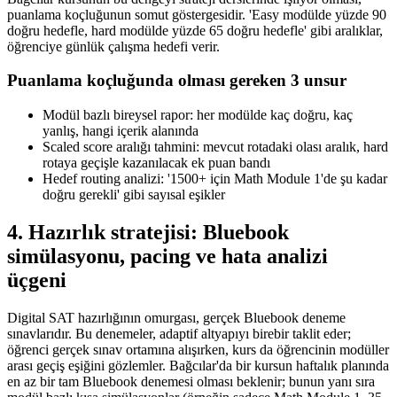
puanlama koçluğunun somut göstergesidir. 'Easy modülde yüzde 90
doğru hedefle, hard modülde yüzde 65 doğru hedefle' gibi aralıklar,
öğrenciye günlük çalışma hedefi verir.
Puanlama koçluğunda olması gereken 3 unsur
Modül bazlı bireysel rapor: her modülde kaç doğru, kaç
yanlış, hangi içerik alanında
Scaled score aralığı tahmini: mevcut rotadaki olası aralık, hard
rotaya geçişle kazanılacak ek puan bandı
Hedef routing analizi: '1500+ için Math Module 1'de şu kadar
doğru gerekli' gibi sayısal eşikler
4. Hazırlık stratejisi: Bluebook
simülasyonu, pacing ve hata analizi
üçgeni
Digital SAT hazırlığının omurgası, gerçek Bluebook deneme
sınavlarıdır. Bu denemeler, adaptif altyapıyı birebir taklit eder;
öğrenci gerçek sınav ortamına alışırken, kurs da öğrencinin modüller
arası geçiş eşiğini gözlemler. Bağcılar'da bir kursun haftalık planında
en az bir tam Bluebook denemesi olması beklenir; bunun yanı sıra