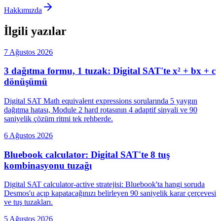
Hakkımızda
İlgili yazılar
7 Ağustos 2026
3 dağıtma formu, 1 tuzak: Digital SAT'te x² + bx + c
dönüşümü
Digital SAT Math equivalent expressions sorularında 5 yaygın
dağıtma hatası, Module 2 hard rotasının 4 adaptif sinyali ve 90
saniyelik çözüm ritmi tek rehberde.
6 Ağustos 2026
Bluebook calculator: Digital SAT'te 8 tuş
kombinasyonu tuzağı
Digital SAT calculator-active stratejisi: Bluebook'ta hangi soruda
Desmos'u açıp kapatacağınızı belirleyen 90 saniyelik karar çerçevesi
ve tuş tuzakları.
5 Ağustos 2026