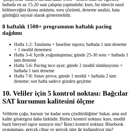
haftada en az 15-20 saat çalışma yapmalıdır; kurs, bu sürecin nasıl
bölüneceğini (konu anlatımı, soru çözümü, deneme analizi, hata
günlüğü) sayısal olarak göstermelidir.
8 haftalık 1500+ programının haftalık pacing
dağılımı
Hafta 1-2: Tanılama + baseline raporu; haftada 1 tam deneme
+ 1 modül denemesi
Hafta 3-4: İçerik yoğunlaştırma; günde 25-30 soru + haftada 1
tam deneme
Hafta 5-6: Pacing ince ayar; günde 2 modül simülasyonu +
haftada 1 tam deneme
Hafta 7-8: Sınav prova; günde 1 modül + haftada 2 tam
deneme; son hafta sadece gözden geçirme
10. Veliler için 5 kontrol noktası: Bağcılar
SAT kursunun kalitesini ölçme
Velilerin çoğu, kursun 'ne kadar soru çözdürdüğüne' bakar, ama asıl
kalite göstergesi daha farklıdır. Birinci kontrol noktası: kurs, modül
bazlı bireysel rapor sunuyor mu? İkinci kontrol noktası: Bluebook
uygulaması, gerçek cihaz ve gerçek süre ile kullanılıyor mu?