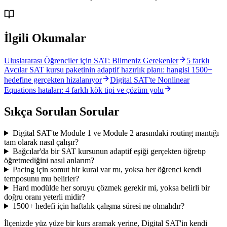
İlgili Okumalar
Uluslararası Öğrenciler için SAT: Bilmeniz Gerekenler
5 farklı
Avcılar SAT kursu paketinin adaptif hazırlık planı: hangisi 1500+
hedefine gerçekten hizalanıyor
Digital SAT'te Nonlinear
Equations hataları: 4 farklı kök tipi ve çözüm yolu
Sıkça Sorulan Sorular
Digital SAT'te Module 1 ve Module 2 arasındaki routing mantığı
tam olarak nasıl çalışır?
Bağcılar'da bir SAT kursunun adaptif eşiği gerçekten öğretıp
öğretmediğini nasıl anlarım?
Pacing için somut bir kural var mı, yoksa her öğrenci kendi
temposunu mu belirler?
Hard modülde her soruyu çözmek gerekir mi, yoksa belirli bir
doğru oranı yeterli midir?
1500+ hedefi için haftalık çalışma süresi ne olmalıdır?
İlçenizde yüz yüze bir kurs aramak yerine, Digital SAT'in kendi