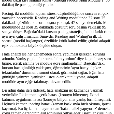
modül bazlı kısa simülasyonlar (örneğin sadece Math Module 1, 35
dakika) ile pacing pratiği yapılır.
Pacing, iki modülün toplam süresi düşünüldüğünde sınavın en çok
yarışılan becerisidir. Reading and Writing modülünde 32 soru 25
dakikada çözülür; bu, soru başına yaklaşık 47 saniye demektir. Math
modülünde 22 soru 35 dakikada çözülür; soru başına yaklaşık 95
saniye düşer. Bağcılar'daki kursun pacing stratejisi, bu iki farklı ritmi
ayrı ayrı çalıştırmalıdır. Sınavda, Reading and Writing'in ilk 11
sorusu (modül başlangıcı) özellikle kritik kabul edilir; çünkü adaptif
eşik bu noktada büyük ölçüde oluşur.
Hata analizi ise her denemeden sonra yapılması gereken zorunlu
adımdır. Yanlış yapılan bir soru, 'bilmiyordum' diye kapatılmaz; soru
tipine, içerik alanına ve modüle göre sınıflandırılır. Bağcılar'daki
kursun hata günlüğü yaklaşımı, öğrencinin 'aynı hatayı üç kez
tekrarladım' durumunu somut olarak görmesini sağlar. Eğer hata
günlüğü yalnızca 'yanlışlar' listesi olarak tutuluyorsa, adaptif
modülde aynı eşiğe takılmaya devam edilir.
Bir adım daha ileri giderek, hata analizini üç katmanda yapmak
verimlidir. İlk katman: içerik hatası (konuyu bilmeme). İkinci
katman: uygulama hatası (konuyu biliyor ama yanlış formül seçimi).
Üçüncü katman: pacing hatası (zaman baskısıyla hızlı okuma, ipucu
kaçırma). Bu üç katmanı ayırmadan 'hata analizi yapıyoruz' demek,
çoğu zaman öğrencinin asıl sorununu örtbas eder. Bağcılar kursunun