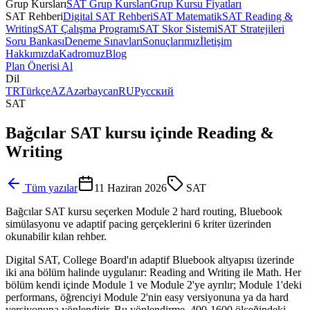
Grup Kursları
SAT Grup Kursları
Grup Kursu Fiyatları
SAT Rehberi
Digital SAT Rehberi
SAT Matematik
SAT Reading &
Writing
SAT Çalışma Programı
SAT Skor Sistemi
SAT Stratejileri
Soru Bankası
Deneme Sınavları
Sonuçlarımız
İletişim
Hakkımızda
Kadromuz
Blog
Plan Önerisi Al
Dil
TR
Türkçe
AZ
Azərbaycan
RU
Русский
SAT
Bağcılar SAT kursu içinde Reading &
Writing
Tüm yazılar
11 Haziran 2026
SAT
Bağcılar SAT kursu seçerken Module 2 hard routing, Bluebook
simülasyonu ve adaptif pacing gerçeklerini 6 kriter üzerinden
okunabilir kılan rehber.
Digital SAT, College Board'ın adaptif Bluebook altyapısı üzerinde
iki ana bölüm halinde uygulanır: Reading and Writing ile Math. Her
bölüm kendi içinde Module 1 ve Module 2'ye ayrılır; Module 1'deki
performans, öğrenciyi Module 2'nin easy versiyonuna ya da hard
versiyonuna yönlendirir. Bu yönlendirme, 400-1600 ölçeğindeki