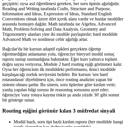
geçiştirir; oysa asıl öğretilmesi gereken, her soru tipinin ağırlığıdır.
Reading and Writing tarafında Crafts, Structure and Purpose,
Information and Ideas, Expression of Ideas, Standard English
Conventions olmak üzere dört içerik alanı vardır ve bunlar modüller
arasında homojen dağılır. Math tarafında ise Algebra, Advanced
Math, Problem-Solving and Data Analysis, Geometry and
Trigonometry alanları yine iki modüle paylaştırılır; hard modülde
Advanced Math ve nonlinear cebir ağırlığı artar.
Bağcılar'da bir kursun adaptif eşikleri gerçekten öğretıp
öğretmediğini anlamanın yolu, öğrenciye bireysel modül sonuç
raporu sunup sunmadığına bakmaktır. Eğer kurs yalnızca toplam
doğru sayısı veriyorsa, Module 2 hard routing eşiği görünmez kalır.
Oysa her öğrencinin ilk modüldeki performansı, ikinci modülde
karşılaşacağı zorluk seviyesini belirler. Bir kursun 'sen hard
rotasındasın' diyebilmesi için, önce routing analizini yapan bir
sistemi olması şarttır. Bu sistem, soru tiplerine göre kırılım verir;
yanlış yapılan bilgi sorusu ile reasoning sorusunu ayırt eder;
öğrenciye 'easy rotaya kayma riskin şu anda yüzde 30' gibi somut
bir gösterge sunar.
Routing eşiğini görünür kılan 3 müfredat sinyali
Modül bazlı, soru tipi bazlı kırılım raporu (her modülde hangi
içerik alanından kaç doğru/yanlış yapıldığı)