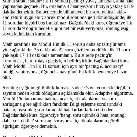
Somut strateji şudur: ilk 11 soruda pacing'i yavaşlatmadan, ama hata
yapmadan geçmek. Bu, ortalama 47 saniye/soru hızıyla yaklaşık 8-9
dakika demektir. Bu pencerede bilinmeyen bir soru gelirse, skip-
and-return uygulanır; ancak modül sonunda geri dönüldüğünde, ilk
11 sorudan hiçbiri boş bırakılmaz. Bağcılar'daki kurs, öğrenciye 'ilk
11 soruda 9 doğru hedefle' gibi net bir eşik veriyorsa, routing eşiği
soyut kalmaktan kurtulur.
Math tarafında ise Modül 1'in ilk 11 sorusu daha az tartışılır ama
yine ağırlıklıdır. 35 dakikada 22 soru çözülen modülde, ilk 11 soru
yaklaşık 17-18 dakikada tamamlanır. Bu sürede pacing'in
korunması, hard rotaya geçiş için belirleyicidir. Bağcılar'daki kurs,
Math Modül 1'in ilk 11 sorusu için ayrı bir 'pacing & accuracy'
pratiği yaptırıyorsa, öğrenci sınav günü bu kritik pencereye hazır
olur.
Routing eşiğinin görünür kılınması, sadece 'sayı' vermekle değil, o
sayının neden kritik olduğunu açıklamakla olur. Adaptive algoritma,
Modül 1'in tamamına bakar, ancak içerik alanlarına ve soru
zorluğuna göre ağırlıkları farklıdır. Bilgi-eşleşme sorularındaki
hatalar, reasoning sorularındaki hatalardan farklı etki eder.
Bağcılar'daki kurs, öğrenciye 'hangi soru tipindeki hata, routing'i
daha çok etkiler' sorusunu soruyorsa, içerik alanlarının göreli
ağırlığını öğretiyor demektir.