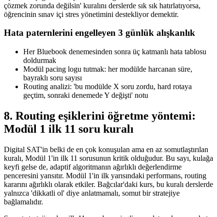
çözmek zorunda değilsin' kuralını derslerde sık sık hatırlatıyorsa,
öğrencinin sınav içi stres yönetimini destekliyor demektir.
Hata paternlerini engelleyen 3 günlük alışkanlık
Her Bluebook denemesinden sonra üç katmanlı hata tablosu
doldurmak
Modül pacing logu tutmak: her modülde harcanan süre,
bayraklı soru sayısı
Routing analizi: 'bu modülde X soru zordu, hard rotaya
geçtim, sonraki denemede Y değişti' notu
8. Routing eşiklerini öğretme yöntemi:
Modül 1 ilk 11 soru kuralı
Digital SAT'in belki de en çok konuşulan ama en az somutlaştırılan
kuralı, Modül 1'in ilk 11 sorusunun kritik olduğudur. Bu sayı, kulağa
keyfi gelse de, adaptif algoritmanın ağırlıklı değerlendirme
penceresini yansıtır. Modül 1'in ilk yarısındaki performans, routing
kararını ağırlıklı olarak etkiler. Bağcılar'daki kurs, bu kuralı derslerde
yalnızca 'dikkatli ol' diye anlatmamalı, somut bir stratejiye
bağlamalıdır.