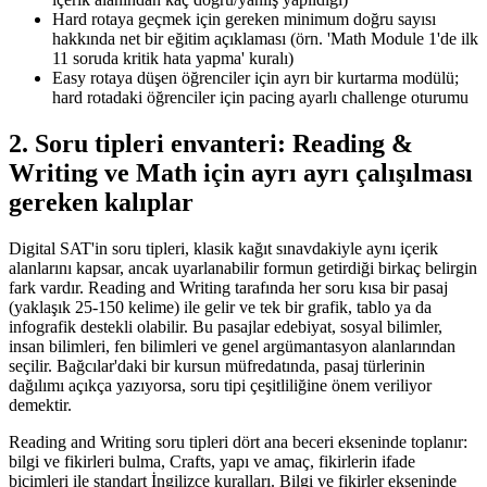
Hard rotaya geçmek için gereken minimum doğru sayısı
hakkında net bir eğitim açıklaması (örn. 'Math Module 1'de ilk
11 soruda kritik hata yapma' kuralı)
Easy rotaya düşen öğrenciler için ayrı bir kurtarma modülü;
hard rotadaki öğrenciler için pacing ayarlı challenge oturumu
2. Soru tipleri envanteri: Reading &
Writing ve Math için ayrı ayrı çalışılması
gereken kalıplar
Digital SAT'in soru tipleri, klasik kağıt sınavdakiyle aynı içerik
alanlarını kapsar, ancak uyarlanabilir formun getirdiği birkaç belirgin
fark vardır. Reading and Writing tarafında her soru kısa bir pasaj
(yaklaşık 25-150 kelime) ile gelir ve tek bir grafik, tablo ya da
infografik destekli olabilir. Bu pasajlar edebiyat, sosyal bilimler,
insan bilimleri, fen bilimleri ve genel argümantasyon alanlarından
seçilir. Bağcılar'daki bir kursun müfredatında, pasaj türlerinin
dağılımı açıkça yazıyorsa, soru tipi çeşitliliğine önem veriliyor
demektir.
Reading and Writing soru tipleri dört ana beceri ekseninde toplanır:
bilgi ve fikirleri bulma, Crafts, yapı ve amaç, fikirlerin ifade
biçimleri ile standart İngilizce kuralları. Bilgi ve fikirler ekseninde