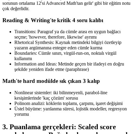
sorunun ortalama 12'si Advanced Math'tan gelir' gibi bir eğitim notu
çok değerlidir.
Reading & Writing'te kritik 4 soru kalıbı
Transitions: Paragraf ya da cümle arası en uygun bağlacı
seçme; 'however, therefore, likewise' ayrımı
Rhetorical Synthesis: Kaynak metindeki bilgiyi özetleyip
yazarın argümanına entegre eden cümle kurma
Boundaries: Cümle sınırı, virgül-run-on, noktalı virgül
kullanımı
Information and Ideas: Metinde geçen bir ifadeyi en doğru
şekilde yeniden ifade etme (paraphrase)
Math'te hard modülde sık çıkan 3 kalıp
Nonlinear sistemler: iki bilinmeyenli, parabol-line
kesişimlerinde 'kaç çözüm' sorusu
Polinom analizi: köklerin toplamı, çarpımı, işaret değişimi
Üstel büyüme: yarılanma süresi, lojistik modeller, regresyon
yorumu
3. Puanlama gerçekleri: Scaled score