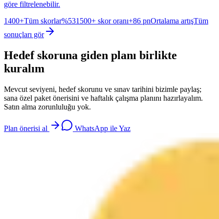
göre filtrelenebilir.
1400+
Tüm skorlar
%53
1500+ skor oranı
+86 pn
Ortalama artış
Tüm
sonuçları gör
Hedef skoruna giden planı birlikte
kuralım
Mevcut seviyeni, hedef skorunu ve sınav tarihini bizimle paylaş;
sana özel paket önerisini ve haftalık çalışma planını hazırlayalım.
Satın alma zorunluluğu yok.
Plan önerisi al
WhatsApp ile Yaz