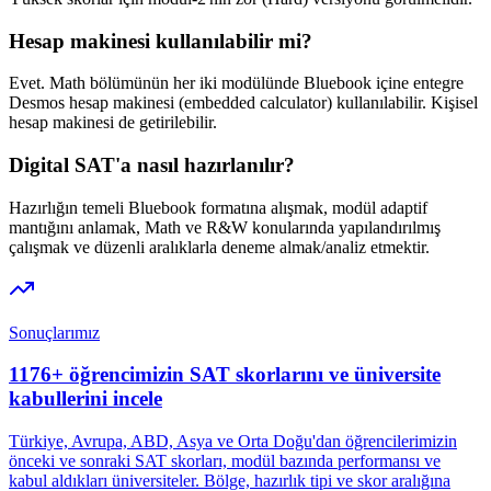
Hesap makinesi kullanılabilir mi?
Evet. Math bölümünün her iki modülünde Bluebook içine entegre
Desmos hesap makinesi (embedded calculator) kullanılabilir. Kişisel
hesap makinesi de getirilebilir.
Digital SAT'a nasıl hazırlanılır?
Hazırlığın temeli Bluebook formatına alışmak, modül adaptif
mantığını anlamak, Math ve R&W konularında yapılandırılmış
çalışmak ve düzenli aralıklarla deneme almak/analiz etmektir.
Sonuçlarımız
1176+ öğrencimizin SAT skorlarını ve üniversite
kabullerini incele
Türkiye, Avrupa, ABD, Asya ve Orta Doğu'dan öğrencilerimizin
önceki ve sonraki SAT skorları, modül bazında performansı ve
kabul aldıkları üniversiteler. Bölge, hazırlık tipi ve skor aralığına