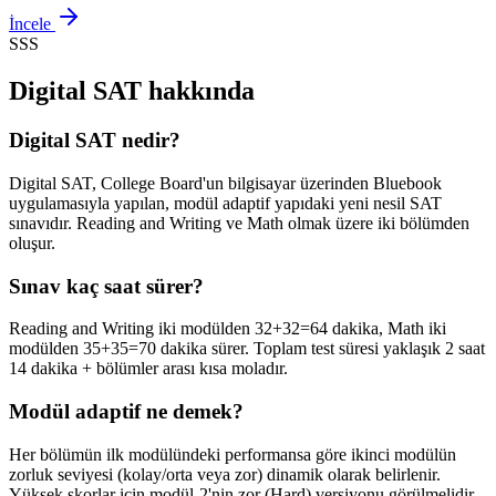
İncele
SSS
Digital SAT hakkında
Digital SAT nedir?
Digital SAT, College Board'un bilgisayar üzerinden Bluebook
uygulamasıyla yapılan, modül adaptif yapıdaki yeni nesil SAT
sınavıdır. Reading and Writing ve Math olmak üzere iki bölümden
oluşur.
Sınav kaç saat sürer?
Reading and Writing iki modülden 32+32=64 dakika, Math iki
modülden 35+35=70 dakika sürer. Toplam test süresi yaklaşık 2 saat
14 dakika + bölümler arası kısa moladır.
Modül adaptif ne demek?
Her bölümün ilk modülündeki performansa göre ikinci modülün
zorluk seviyesi (kolay/orta veya zor) dinamik olarak belirlenir.
Yüksek skorlar için modül-2'nin zor (Hard) versiyonu görülmelidir.