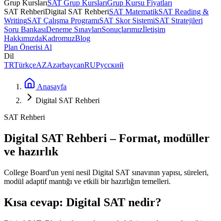
Grup Kursları
SAT Grup Kursları
Grup Kursu Fiyatları
SAT Rehberi
Digital SAT Rehberi
SAT Matematik
SAT Reading &
Writing
SAT Çalışma Programı
SAT Skor Sistemi
SAT Stratejileri
Soru Bankası
Deneme Sınavları
Sonuçlarımız
İletişim
Hakkımızda
Kadromuz
Blog
Plan Önerisi Al
Dil
TR
Türkçe
AZ
Azərbaycan
RU
Русский
Anasayfa
Digital SAT Rehberi
SAT Rehberi
Digital SAT Rehberi – Format, modüller
ve hazırlık
College Board'un yeni nesil Digital SAT sınavının yapısı, süreleri,
modül adaptif mantığı ve etkili bir hazırlığın temelleri.
Kısa cevap: Digital SAT nedir?