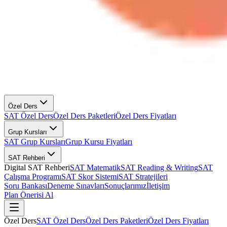
Özel Ders
SAT Özel Ders
Özel Ders Paketleri
Özel Ders Fiyatları
Grup Kursları
SAT Grup Kursları
Grup Kursu Fiyatları
SAT Rehberi
Digital SAT Rehberi
SAT Matematik
SAT Reading & Writing
SAT
Çalışma Programı
SAT Skor Sistemi
SAT Stratejileri
Soru Bankası
Deneme Sınavları
Sonuçlarımız
İletişim
Plan Önerisi Al
Özel Ders
SAT Özel Ders
Özel Ders Paketleri
Özel Ders Fiyatları