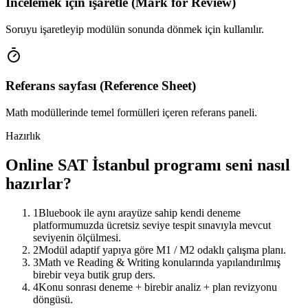
İncelemek için işaretle (Mark for Review)
Soruyu işaretleyip modülün sonunda dönmek için kullanılır.
Referans sayfası (Reference Sheet)
Math modüllerinde temel formülleri içeren referans paneli.
Hazırlık
Online SAT İstanbul programı seni nasıl
hazırlar?
1
Bluebook ile aynı arayüze sahip kendi deneme
platformumuzda ücretsiz seviye tespit sınavıyla mevcut
seviyenin ölçülmesi.
2
Modül adaptif yapıya göre M1 / M2 odaklı çalışma planı.
3
Math ve Reading & Writing konularında yapılandırılmış
birebir veya butik grup ders.
4
Konu sonrası deneme + birebir analiz + plan revizyonu
döngüsü.