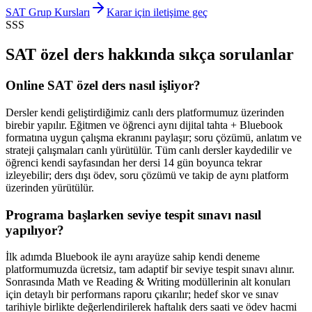
SAT Grup Kursları
Karar için iletişime geç
SSS
SAT özel ders hakkında sıkça sorulanlar
Online SAT özel ders nasıl işliyor?
Dersler kendi geliştirdiğimiz canlı ders platformumuz üzerinden
birebir yapılır. Eğitmen ve öğrenci aynı dijital tahta + Bluebook
formatına uygun çalışma ekranını paylaşır; soru çözümü, anlatım ve
strateji çalışmaları canlı yürütülür. Tüm canlı dersler kaydedilir ve
öğrenci kendi sayfasından her dersi 14 gün boyunca tekrar
izleyebilir; ders dışı ödev, soru çözümü ve takip de aynı platform
üzerinden yürütülür.
Programa başlarken seviye tespit sınavı nasıl
yapılıyor?
İlk adımda Bluebook ile aynı arayüze sahip kendi deneme
platformumuzda ücretsiz, tam adaptif bir seviye tespit sınavı alınır.
Sonrasında Math ve Reading & Writing modüllerinin alt konuları
için detaylı bir performans raporu çıkarılır; hedef skor ve sınav
tarihiyle birlikte değerlendirilerek haftalık ders saati ve ödev hacmi