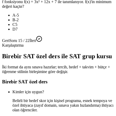
f fonksiyonu f(x) = 3x² + 12x + 7 ile tanımlanıyor. f(x)'in minimum
değeri kaçtır?
A
-5
B
-2
C
5
D
7
Geri
Soru 15 / 22
İleri
Karşılaştırma
Birebir SAT özel ders ile SAT grup kursu
İki format da aynı sınava hazırlar; tercih, hedef + takvim + bütçe +
öğrenme stilinin birleşimine göre değişir.
Birebir SAT özel ders
Kimler için uygun?
Belirli bir hedef skor için kişisel programa, esnek tempoya ve
özel ihtiyaca (zayıf domain, sınava yakın hızlandırma) ihtiyacı
olan öğrenciler.