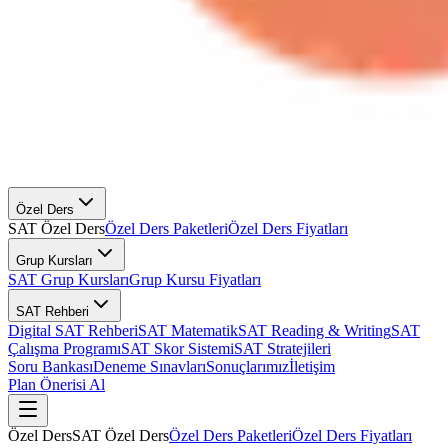
Özel Ders
SAT Özel Ders
Özel Ders Paketleri
Özel Ders Fiyatları
Grup Kursları
SAT Grup Kursları
Grup Kursu Fiyatları
SAT Rehberi
Digital SAT Rehberi
SAT Matematik
SAT Reading & Writing
SAT
Çalışma Programı
SAT Skor Sistemi
SAT Stratejileri
Soru Bankası
Deneme Sınavları
Sonuçlarımız
İletişim
Plan Önerisi Al
Özel Ders
SAT Özel Ders
Özel Ders Paketleri
Özel Ders Fiyatları