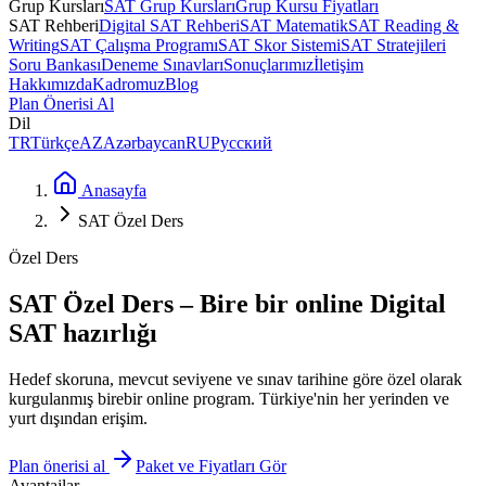
Grup Kursları
SAT Grup Kursları
Grup Kursu Fiyatları
SAT Rehberi
Digital SAT Rehberi
SAT Matematik
SAT Reading &
Writing
SAT Çalışma Programı
SAT Skor Sistemi
SAT Stratejileri
Soru Bankası
Deneme Sınavları
Sonuçlarımız
İletişim
Hakkımızda
Kadromuz
Blog
Plan Önerisi Al
Dil
TR
Türkçe
AZ
Azərbaycan
RU
Русский
Anasayfa
SAT Özel Ders
Özel Ders
SAT Özel Ders – Bire bir online Digital
SAT hazırlığı
Hedef skoruna, mevcut seviyene ve sınav tarihine göre özel olarak
kurgulanmış birebir online program. Türkiye'nin her yerinden ve
yurt dışından erişim.
Plan önerisi al
Paket ve Fiyatları Gör
Avantajlar