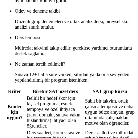
aynı haftalık konuyu görür.
Ödev ve deneme takibi
Düzenli grup denemeleri ve ortak analiz dersi; bireysel skor
analizi sınırlı tutulur.
Ders temposu
Müfredat takvimi takip edilir; gerekirse yardımcı oturumlarla
destek sağlanır.
Ne zaman tercih edilmeli?
Sınava 12+ hafta süre varken, sıfırdan ya da orta seviyeden
yapılandırılmış bir program istenirken.
Kriter
Birebir SAT özel ders
SAT grup kursu
Belirli bir hedef skor için
Sabit bir takvim, ortak
kişisel programa, esnek
Kimler
çalışma temposu ve daha
tempoya ve özel ihtiyaca
için
uygun bütçe arayan, grup
(zayıf domain, sınava yakın
uygun?
ortamında çalışmaktan
hızlandırma) ihtiyacı olan
motive olan öğrenciler.
öğrenciler.
Ders saatleri, konu sırası ve
Ders saatleri ve müfredat