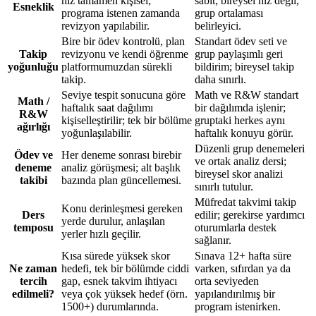
hız tamamen kişisel;
sabit; bireysel hız değil,
Esneklik
programa istenen zamanda
grup ortalaması
revizyon yapılabilir.
belirleyici.
Bire bir ödev kontrolü, plan
Standart ödev seti ve
Takip
revizyonu ve kendi öğrenme
grup paylaşımlı geri
yoğunluğu
platformumuzdan sürekli
bildirim; bireysel takip
takip.
daha sınırlı.
Seviye tespit sonucuna göre
Math ve R&W standart
Math /
haftalık saat dağılımı
bir dağılımda işlenir;
R&W
kişiselleştirilir; tek bir bölüme
gruptaki herkes aynı
ağırlığı
yoğunlaşılabilir.
haftalık konuyu görür.
Düzenli grup denemeleri
Ödev ve
Her deneme sonrası birebir
ve ortak analiz dersi;
deneme
analiz görüşmesi; alt başlık
bireysel skor analizi
takibi
bazında plan güncellemesi.
sınırlı tutulur.
Müfredat takvimi takip
Konu derinleşmesi gereken
Ders
edilir; gerekirse yardımcı
yerde durulur, anlaşılan
temposu
oturumlarla destek
yerler hızlı geçilir.
sağlanır.
Kısa sürede yüksek skor
Sınava 12+ hafta süre
Ne zaman
hedefi, tek bir bölümde ciddi
varken, sıfırdan ya da
tercih
gap, esnek takvim ihtiyacı
orta seviyeden
edilmeli?
veya çok yüksek hedef (örn.
yapılandırılmış bir
1500+) durumlarında.
program istenirken.