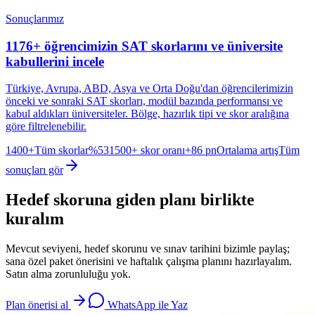
Sonuçlarımız
1176+ öğrencimizin SAT skorlarını ve üniversite
kabullerini incele
Türkiye, Avrupa, ABD, Asya ve Orta Doğu'dan öğrencilerimizin
önceki ve sonraki SAT skorları, modül bazında performansı ve
kabul aldıkları üniversiteler. Bölge, hazırlık tipi ve skor aralığına
göre filtrelenebilir.
1400+
Tüm skorlar
%53
1500+ skor oranı
+86 pn
Ortalama artış
Tüm
sonuçları gör
Hedef skoruna giden planı birlikte
kuralım
Mevcut seviyeni, hedef skorunu ve sınav tarihini bizimle paylaş;
sana özel paket önerisini ve haftalık çalışma planını hazırlayalım.
Satın alma zorunluluğu yok.
Plan önerisi al
WhatsApp ile Yaz