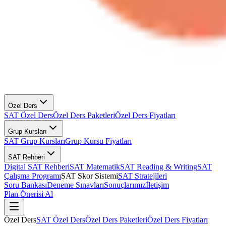
Özel Ders
SAT Özel Ders
Özel Ders Paketleri
Özel Ders Fiyatları
Grup Kursları
SAT Grup Kursları
Grup Kursu Fiyatları
SAT Rehberi
Digital SAT Rehberi
SAT Matematik
SAT Reading & Writing
SAT
Çalışma Programı
SAT Skor Sistemi
SAT Stratejileri
Soru Bankası
Deneme Sınavları
Sonuçlarımız
İletişim
Plan Önerisi Al
Özel Ders
SAT Özel Ders
Özel Ders Paketleri
Özel Ders Fiyatları