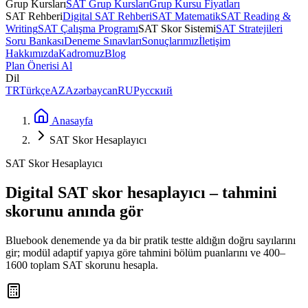
Grup Kursları
SAT Grup Kursları
Grup Kursu Fiyatları
SAT Rehberi
Digital SAT Rehberi
SAT Matematik
SAT Reading &
Writing
SAT Çalışma Programı
SAT Skor Sistemi
SAT Stratejileri
Soru Bankası
Deneme Sınavları
Sonuçlarımız
İletişim
Hakkımızda
Kadromuz
Blog
Plan Önerisi Al
Dil
TR
Türkçe
AZ
Azərbaycan
RU
Русский
Anasayfa
SAT Skor Hesaplayıcı
SAT Skor Hesaplayıcı
Digital SAT skor hesaplayıcı – tahmini
skorunu anında gör
Bluebook denemende ya da bir pratik testte aldığın doğru sayılarını
gir; modül adaptif yapıya göre tahmini bölüm puanlarını ve 400–
1600 toplam SAT skorunu hesapla.