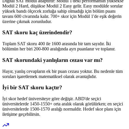
Digital SAT modül adaptiftir: Modül 1'deki performansın yüksekse
Modül 2 Hard, düşükse Modül 2 Easy gelir. Easy modülde sorular
yüksek bandı ölçecek zorluğa sahip olmadığı için bölüm puanı
tavanı 600 civarında kalır. 700+ skor için Modül 1'de eşik değerin
üzerine çıkmak zorunludur.
SAT skoru kaç üzerindendir?
Toplam SAT skoru 400 ile 1600 arasında bir tam sayıdır. İki
bölümün her biri 200-800 aralığında ayrı puanlanır ve toplanır.
SAT skorundaki yanlışların cezası var mı?
Hayır, yanlış cevapların ek bir puan cezası yoktur. Bu nedenle tüm
soruları işaretlemek matematiksel olarak avantajlıdır.
İyi bir SAT skoru kaçtır?
İyi skor hedef üniversiteye göre değişir. ABD'de seçici
üniversitelerde 1450-1550+ orta aralık olarak görülürken; en seçici
üniversitelerde 1500-1570 aralığı normaldir. Hedef skor planı için
iletişime geçebilirsin.