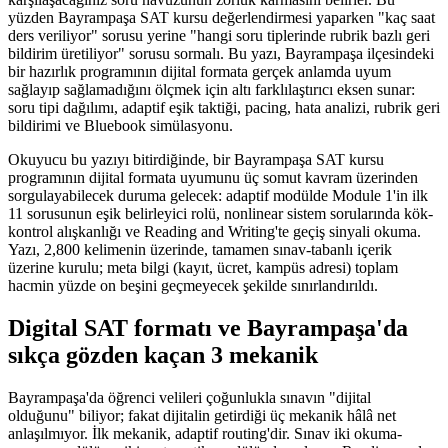
yüzden Bayrampaşa SAT kursu değerlendirmesi yaparken "kaç saat
ders veriliyor" sorusu yerine "hangi soru tiplerinde rubrik bazlı geri
bildirim üretiliyor" sorusu sormalı. Bu yazı, Bayrampaşa ilçesindeki
bir hazırlık programının dijital formata gerçek anlamda uyum
sağlayıp sağlamadığını ölçmek için altı farklılaştırıcı eksen sunar:
soru tipi dağılımı, adaptif eşik taktiği, pacing, hata analizi, rubrik geri
bildirimi ve Bluebook simülasyonu.
Okuyucu bu yazıyı bitirdiğinde, bir Bayrampaşa SAT kursu
programının dijital formata uyumunu üç somut kavram üzerinden
sorgulayabilecek duruma gelecek: adaptif modülde Module 1'in ilk
11 sorusunun eşik belirleyici rolü, nonlinear sistem sorularında kök-
kontrol alışkanlığı ve Reading and Writing'te geçiş sinyali okuma.
Yazı, 2,800 kelimenin üzerinde, tamamen sınav-tabanlı içerik
üzerine kurulu; meta bilgi (kayıt, ücret, kampüs adresi) toplam
hacmin yüzde on beşini geçmeyecek şekilde sınırlandırıldı.
Digital SAT formatı ve Bayrampaşa'da
sıkça gözden kaçan 3 mekanik
Bayrampaşa'da öğrenci velileri çoğunlukla sınavın "dijital
olduğunu" biliyor; fakat dijitalin getirdiği üç mekanik hâlâ net
anlaşılmıyor. İlk mekanik, adaptif routing'dir. Sınav iki okuma-