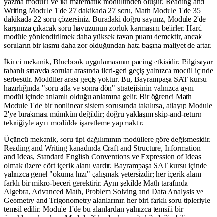
yazma modülü ve iki matematik modülünden oluşur. Reading and
Writing Module 1'de 27 dakikada 27 soru, Math Module 1'de 35
dakikada 22 soru çözersiniz. Buradaki doğru sayınız, Module 2'de
karşınıza çıkacak soru havuzunun zorluk karmasını belirler. Hard
modüle yönlendirilmek daha yüksek tavan puanı demektir, ancak
soruların bir kısmı daha zor olduğundan hata başına maliyet de artar.
İkinci mekanik, Bluebook uygulamasının pacing etkisidir. Bilgisayar
tabanlı sınavda sorular arasında ileri-geri geçiş yalnızca modül içinde
serbesttir. Modüller arası geçiş yoktur. Bu, Bayrampaşa SAT kursu
hazırlığında "soru atla ve sonra dön" stratejisinin yalnızca aynı
modül içinde anlamlı olduğu anlamına gelir. Bir öğrenci Math
Module 1'de bir nonlinear sistem sorusunda takılırsa, atlayıp Module
2'ye bırakması mümkün değildir; doğru yaklaşım skip-and-return
tekniğiyle aynı modülde işaretleme yapmaktır.
Üçüncü mekanik, soru tipi dağılımının modüllere göre değişmesidir.
Reading and Writing kanadında Craft and Structure, Information
and Ideas, Standard English Conventions ve Expression of Ideas
olmak üzere dört içerik alanı vardır. Bayrampaşa SAT kursu içinde
yalnızca genel "okuma hızı" çalışmak yetersizdir; her içerik alanı
farklı bir mikro-beceri gerektirir. Aynı şekilde Math tarafında
Algebra, Advanced Math, Problem Solving and Data Analysis ve
Geometry and Trigonometry alanlarının her biri farklı soru tipleriyle
temsil edilir. Module 1'de bu alanlardan yalnızca temsili bir