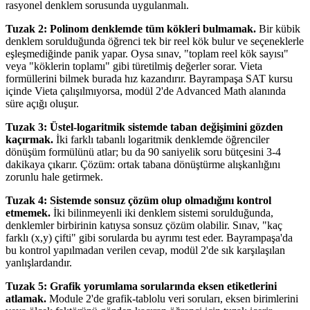
rasyonel denklem sorusunda uygulanmalı.
Tuzak 2: Polinom denklemde tüm kökleri bulmamak.
Bir kübik
denklem sorulduğunda öğrenci tek bir reel kök bulur ve seçeneklerle
eşleşmediğinde panik yapar. Oysa sınav, "toplam reel kök sayısı"
veya "köklerin toplamı" gibi türetilmiş değerler sorar. Vieta
formüllerini bilmek burada hız kazandırır. Bayrampaşa SAT kursu
içinde Vieta çalışılmıyorsa, modül 2'de Advanced Math alanında
süre açığı oluşur.
Tuzak 3: Üstel-logaritmik sistemde taban değişimini gözden
kaçırmak.
İki farklı tabanlı logaritmik denklemde öğrenciler
dönüşüm formülünü atlar; bu da 90 saniyelik soru bütçesini 3-4
dakikaya çıkarır. Çözüm: ortak tabana dönüştürme alışkanlığını
zorunlu hale getirmek.
Tuzak 4: Sistemde sonsuz çözüm olup olmadığını kontrol
etmemek.
İki bilinmeyenli iki denklem sistemi sorulduğunda,
denklemler birbirinin katıysa sonsuz çözüm olabilir. Sınav, "kaç
farklı (x,y) çifti" gibi sorularda bu ayrımı test eder. Bayrampaşa'da
bu kontrol yapılmadan verilen cevap, modül 2'de sık karşılaşılan
yanlışlardandır.
Tuzak 5: Grafik yorumlama sorularında eksen etiketlerini
atlamak.
Module 2'de grafik-tablolu veri soruları, eksen birimlerini