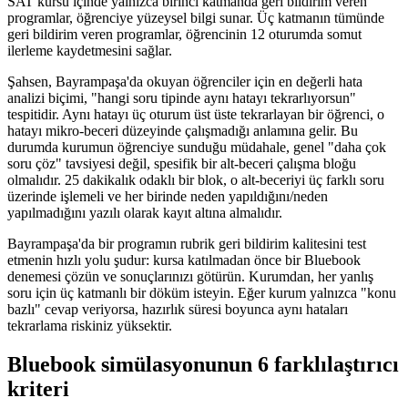
SAT kursu içinde yalnızca birinci katmanda geri bildirim veren
programlar, öğrenciye yüzeysel bilgi sunar. Üç katmanın tümünde
geri bildirim veren programlar, öğrencinin 12 oturumda somut
ilerleme kaydetmesini sağlar.
Şahsen, Bayrampaşa'da okuyan öğrenciler için en değerli hata
analizi biçimi, "hangi soru tipinde aynı hatayı tekrarlıyorsun"
tespitidir. Aynı hatayı üç oturum üst üste tekrarlayan bir öğrenci, o
hatayı mikro-beceri düzeyinde çalışmadığı anlamına gelir. Bu
durumda kurumun öğrenciye sunduğu müdahale, genel "daha çok
soru çöz" tavsiyesi değil, spesifik bir alt-beceri çalışma bloğu
olmalıdır. 25 dakikalık odaklı bir blok, o alt-beceriyi üç farklı soru
üzerinde işlemeli ve her birinde neden yapıldığını/neden
yapılmadığını yazılı olarak kayıt altına almalıdır.
Bayrampaşa'da bir programın rubrik geri bildirim kalitesini test
etmenin hızlı yolu şudur: kursa katılmadan önce bir Bluebook
denemesi çözün ve sonuçlarınızı götürün. Kurumdan, her yanlış
soru için üç katmanlı bir döküm isteyin. Eğer kurum yalnızca "konu
bazlı" cevap veriyorsa, hazırlık süresi boyunca aynı hataları
tekrarlama riskiniz yüksektir.
Bluebook simülasyonunun 6 farklılaştırıcı
kriteri