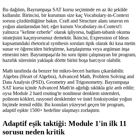
Bu dağılım, Bayrampaşa SAT kursu seçiminde en az iki şekilde
kullanılır. Birincisi, bir kurumun size kaç Vocabulary-in-Context
sorusu çözdürdüğüne bakın. Craft and Structure alanı sınavın en
yoğun alanlarından biri; eğer kurum Vocabulary-in-Context'i
yalnızca "kelime ezberle" olarak işliyorsa, bağlam-tabanlı okuma
stratejisini kaçırıyorsunuz demektir. İkincisi, Expression of Ideas
kapsamındaki rhetorical synthesis soruları tipik olarak iki kısa metin
sunar ve öğrenciden birleştirme, karşılaştırma veya argüman inşa
etmesini ister. Bayrampaşa'da bu soru tipini çalışmayan bir program,
hazırlık süresinin yaklaşık dörtte birini boşa harcıyor olabilir.
Math tarafında da benzer bir mikro-beceri haritası çıkarılabilir.
Algebra (Heart of Algebra), Advanced Math, Problem Solving and
Data Analysis (PSD), Geometry and Trigonometry. Bayrampaşa
SAT kursu içinde Advanced Math'in ağırlığı sıklıkla göz ardı edilir;
oysa Module 2 hard routing'te nonlinear denklem sistemleri,
polinom kökleri, rasyonel denklemler ve üstel fonksiyonlar yoğun
biçimde temsil edilir. Bu konuları yüzeysel geçen bir program,
adaptif eşikte 1500+ hedefine ulaşmayı zorlaştırır.
Adaptif eşik taktiği: Module 1'in ilk 11
sorusu neden kritik