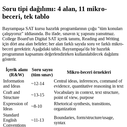
Soru tipi dağılımı: 4 alan, 11 mikro-
beceri, tek tablo
Bayrampaşa SAT kursu hazırlık programlarının çoğu "tüm konuları
çalışıyoruz" iddiasında. Bu ifade, sınavın iç yapısını yansıtmaz.
College Board'un Digital SAT içerik tanımı, Reading and Writing
için dört ana alan belirler; her alan farklı sayıda soru ve farklı mikro-
beceri gerektirir. Aşağıdaki tablo, Bayrampaşa'da bir hazırlık
programının kapsamını değerlendirirken kullanılabilecek dağılımı
gösterir.
İçerik alanı
Soru sayısı
Mikro-beceri örnekleri
(R&W)
(tüm sınav)
Information
Central ideas, inferences, command of
~12-14
and Ideas
evidence, quantitative reasoning in text
Craft and
Vocabulary in context, text structure,
~13-15
Structure
point of view, purpose
Expression of
Rhetorical synthesis, transitions,
~8-10
Ideas
organization
Standard
Boundaries, form/structure/usage,
English
~11-13
syntax
Conventions