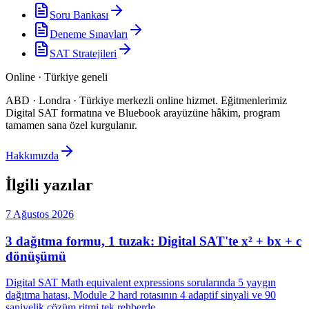
Soru Bankası
Deneme Sınavları
SAT Stratejileri
Online · Türkiye geneli
ABD · Londra · Türkiye merkezli online hizmet
.
Eğitmenlerimiz
Digital SAT formatına ve Bluebook arayüzüne hâkim, program
tamamen sana özel kurgulanır.
Hakkımızda
İlgili yazılar
7 Ağustos 2026
3 dağıtma formu, 1 tuzak: Digital SAT'te x² + bx + c
dönüşümü
Digital SAT Math equivalent expressions sorularında 5 yaygın
dağıtma hatası, Module 2 hard rotasının 4 adaptif sinyali ve 90
saniyelik çözüm ritmi tek rehberde.