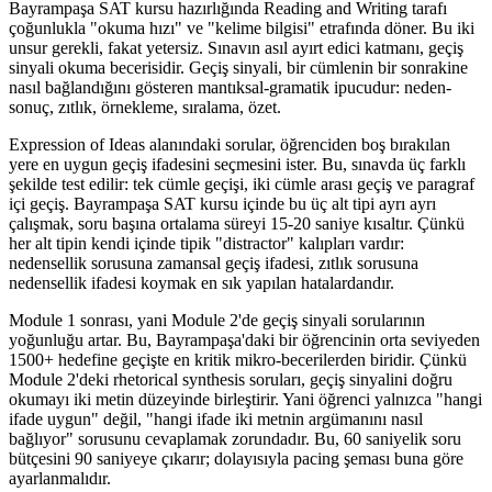
Bayrampaşa SAT kursu hazırlığında Reading and Writing tarafı
çoğunlukla "okuma hızı" ve "kelime bilgisi" etrafında döner. Bu iki
unsur gerekli, fakat yetersiz. Sınavın asıl ayırt edici katmanı, geçiş
sinyali okuma becerisidir. Geçiş sinyali, bir cümlenin bir sonrakine
nasıl bağlandığını gösteren mantıksal-gramatik ipucudur: neden-
sonuç, zıtlık, örnekleme, sıralama, özet.
Expression of Ideas alanındaki sorular, öğrenciden boş bırakılan
yere en uygun geçiş ifadesini seçmesini ister. Bu, sınavda üç farklı
şekilde test edilir: tek cümle geçişi, iki cümle arası geçiş ve paragraf
içi geçiş. Bayrampaşa SAT kursu içinde bu üç alt tipi ayrı ayrı
çalışmak, soru başına ortalama süreyi 15-20 saniye kısaltır. Çünkü
her alt tipin kendi içinde tipik "distractor" kalıpları vardır:
nedensellik sorusuna zamansal geçiş ifadesi, zıtlık sorusuna
nedensellik ifadesi koymak en sık yapılan hatalardandır.
Module 1 sonrası, yani Module 2'de geçiş sinyali sorularının
yoğunluğu artar. Bu, Bayrampaşa'daki bir öğrencinin orta seviyeden
1500+ hedefine geçişte en kritik mikro-becerilerden biridir. Çünkü
Module 2'deki rhetorical synthesis soruları, geçiş sinyalini doğru
okumayı iki metin düzeyinde birleştirir. Yani öğrenci yalnızca "hangi
ifade uygun" değil, "hangi ifade iki metnin argümanını nasıl
bağlıyor" sorusunu cevaplamak zorundadır. Bu, 60 saniyelik soru
bütçesini 90 saniyeye çıkarır; dolayısıyla pacing şeması buna göre
ayarlanmalıdır.