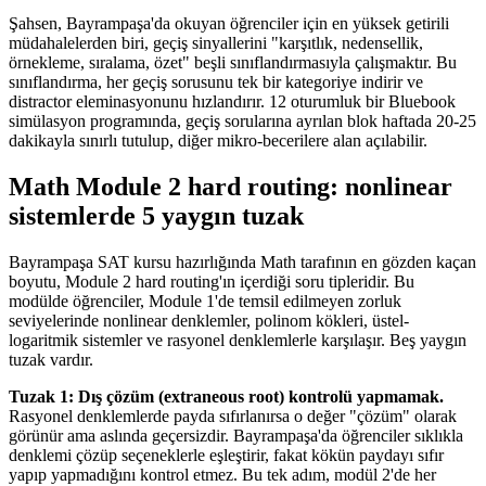
Şahsen, Bayrampaşa'da okuyan öğrenciler için en yüksek getirili
müdahalelerden biri, geçiş sinyallerini "karşıtlık, nedensellik,
örnekleme, sıralama, özet" beşli sınıflandırmasıyla çalışmaktır. Bu
sınıflandırma, her geçiş sorusunu tek bir kategoriye indirir ve
distractor eleminasyonunu hızlandırır. 12 oturumluk bir Bluebook
simülasyon programında, geçiş sorularına ayrılan blok haftada 20-25
dakikayla sınırlı tutulup, diğer mikro-becerilere alan açılabilir.
Math Module 2 hard routing: nonlinear
sistemlerde 5 yaygın tuzak
Bayrampaşa SAT kursu hazırlığında Math tarafının en gözden kaçan
boyutu, Module 2 hard routing'ın içerdiği soru tipleridir. Bu
modülde öğrenciler, Module 1'de temsil edilmeyen zorluk
seviyelerinde nonlinear denklemler, polinom kökleri, üstel-
logaritmik sistemler ve rasyonel denklemlerle karşılaşır. Beş yaygın
tuzak vardır.
Tuzak 1: Dış çözüm (extraneous root) kontrolü yapmamak.
Rasyonel denklemlerde payda sıfırlanırsa o değer "çözüm" olarak
görünür ama aslında geçersizdir. Bayrampaşa'da öğrenciler sıklıkla
denklemi çözüp seçeneklerle eşleştirir, fakat kökün paydayı sıfır
yapıp yapmadığını kontrol etmez. Bu tek adım, modül 2'de her