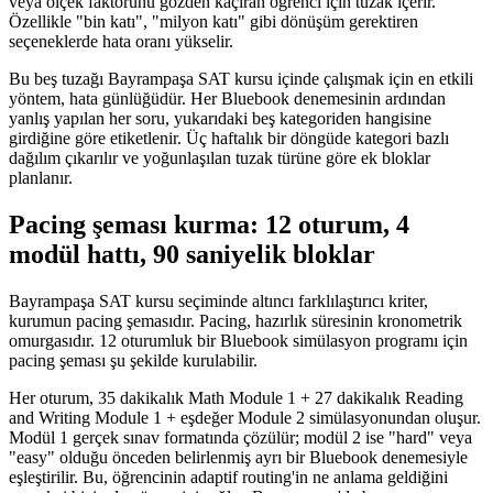
veya ölçek faktörünü gözden kaçıran öğrenci için tuzak içerir.
Özellikle "bin katı", "milyon katı" gibi dönüşüm gerektiren
seçeneklerde hata oranı yükselir.
Bu beş tuzağı Bayrampaşa SAT kursu içinde çalışmak için en etkili
yöntem, hata günlüğüdür. Her Bluebook denemesinin ardından
yanlış yapılan her soru, yukarıdaki beş kategoriden hangisine
girdiğine göre etiketlenir. Üç haftalık bir döngüde kategori bazlı
dağılım çıkarılır ve yoğunlaşılan tuzak türüne göre ek bloklar
planlanır.
Pacing şeması kurma: 12 oturum, 4
modül hattı, 90 saniyelik bloklar
Bayrampaşa SAT kursu seçiminde altıncı farklılaştırıcı kriter,
kurumun pacing şemasıdır. Pacing, hazırlık süresinin kronometrik
omurgasıdır. 12 oturumluk bir Bluebook simülasyon programı için
pacing şeması şu şekilde kurulabilir.
Her oturum, 35 dakikalık Math Module 1 + 27 dakikalık Reading
and Writing Module 1 + eşdeğer Module 2 simülasyonundan oluşur.
Modül 1 gerçek sınav formatında çözülür; modül 2 ise "hard" veya
"easy" olduğu önceden belirlenmiş ayrı bir Bluebook denemesiyle
eşleştirilir. Bu, öğrencinin adaptif routing'in ne anlama geldiğini