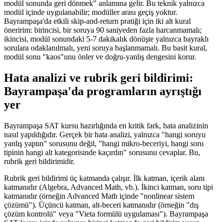
modül sonunda geri dönmek" anlamına gelir. Bu teknik yalnızca
modül içinde uygulanabilir; modüller arası geçiş yoktur.
Bayrampaşa'da etkili skip-and-return pratiği için iki alt kural
öneririm: birincisi, bir soruya 90 saniyeden fazla harcanmamalı;
ikincisi, modül sonundaki 5-7 dakikalık dönüşte yalnızca bayraklı
sorulara odaklanılmalı, yeni soruya başlanmamalı. Bu basit kural,
modül sonu "kaos"unu önler ve doğru-yanlış dengesini korur.
Hata analizi ve rubrik geri bildirimi:
Bayrampaşa'da programların ayrıştığı
yer
Bayrampaşa SAT kursu hazırlığında en kritik fark, hata analizinin
nasıl yapıldığıdır. Gerçek bir hata analizi, yalnızca "hangi soruyu
yanlış yaptın" sorusunu değil, "hangi mikro-beceriyi, hangi soru
tipinin hangi alt kategorisinde kaçırdın" sorusunu cevaplar. Bu,
rubrik geri bildirimidir.
Rubrik geri bildirimi üç katmanda çalışır. İlk katman, içerik alanı
katmanıdır (Algebra, Advanced Math, vb.). İkinci katman, soru tipi
katmanıdır (örneğin Advanced Math içinde "nonlinear sistem
çözümü"). Üçüncü katman, alt-beceri katmanıdır (örneğin "dış
çözüm kontrolü" veya "Vieta formülü uygulaması"). Bayrampaşa