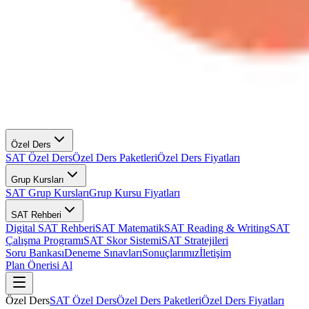
Özel Ders
SAT Özel Ders
Özel Ders Paketleri
Özel Ders Fiyatları
Grup Kursları
SAT Grup Kursları
Grup Kursu Fiyatları
SAT Rehberi
Digital SAT Rehberi
SAT Matematik
SAT Reading & Writing
SAT
Çalışma Programı
SAT Skor Sistemi
SAT Stratejileri
Soru Bankası
Deneme Sınavları
Sonuçlarımız
İletişim
Plan Önerisi Al
Özel Ders
SAT Özel Ders
Özel Ders Paketleri
Özel Ders Fiyatları