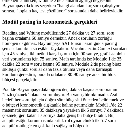
örneklem alınırken, Module 2'de alanların ağırlığı değişebilir.
Bayrampaşa'da kurs seçerken "hangi alandan kaç soru çalışılıyor"
sorusu, "toplam kaç test çözülüyor" sorusundan daha belirleyicidir.
Modül pacing'in kronometrik gerçekleri
Reading and Writing modüllerinde 27 dakika ve 27 soru, soru
başına ortalama 60 saniye demektir. Ancak soruların zorluğu
homojen dağılmaz. Bayrampaşa SAT kursu hazırlığında pacing
şeması kurarken şu eşikler faydalıdır: Vocabulary-in-Context soruları
için 45 saniye, iki metinli karşılaştırma için 90 saniye, grafik-tablolu
veri yorumlama için 75 saniye. Math tarafında ise Module 1'de 35
dakika 22 soru = soru başına 95 saniye. Module 2'de pacing biraz
sıkılaşır çünkü sorular daha fazla okuma veya daha karmaşık
kurulum gerektirir; burada ortalama 80-90 saniye arası bir blok
bütçesi gerçekçidir.
Pratikte Bayrampaşa'daki öğrenciler, dakika başına soru oranını
"hızlı çözmek" olarak yorumluyor. Bu yanlış bir okumadır. Asıl
hedef, her soru tipi için doğru süre bütçesini önceden belirlemek ve
o bütçeyi kronometrik alışkanlık haline getirmektir. Modül 1'de 22
matematik sorusunu 35 dakikaya yayarken ilk 5 soruyu 7 dakikada
çözmek, geri kalan 17 soruya daha geniş bir bütçe bırakır. Bu,
adaptif eşiğin korunmasında kritik rol oynar çünkü ilk 5-7 soru
adaptif routing'e en çok katkı sağlayan bölgedir.