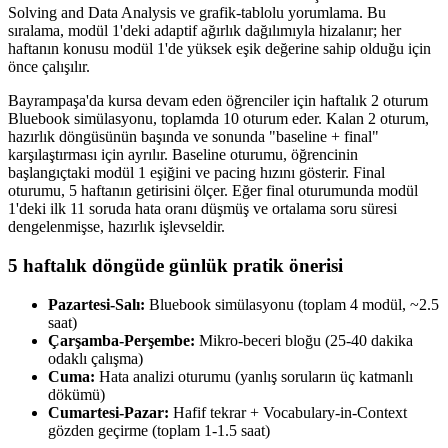
Solving and Data Analysis ve grafik-tablolu yorumlama. Bu
sıralama, modül 1'deki adaptif ağırlık dağılımıyla hizalanır; her
haftanın konusu modül 1'de yüksek eşik değerine sahip olduğu için
önce çalışılır.
Bayrampaşa'da kursa devam eden öğrenciler için haftalık 2 oturum
Bluebook simülasyonu, toplamda 10 oturum eder. Kalan 2 oturum,
hazırlık döngüsünün başında ve sonunda "baseline + final"
karşılaştırması için ayrılır. Baseline oturumu, öğrencinin
başlangıçtaki modül 1 eşiğini ve pacing hızını gösterir. Final
oturumu, 5 haftanın getirisini ölçer. Eğer final oturumunda modül
1'deki ilk 11 soruda hata oranı düşmüş ve ortalama soru süresi
dengelenmişse, hazırlık işlevseldir.
5 haftalık döngüde günlük pratik önerisi
Pazartesi-Salı:
Bluebook simülasyonu (toplam 4 modül, ~2.5
saat)
Çarşamba-Perşembe:
Mikro-beceri bloğu (25-40 dakika
odaklı çalışma)
Cuma:
Hata analizi oturumu (yanlış soruların üç katmanlı
dökümü)
Cumartesi-Pazar:
Hafif tekrar + Vocabulary-in-Context
gözden geçirme (toplam 1-1.5 saat)