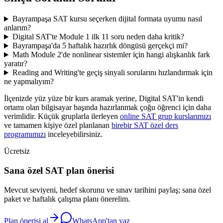
Bayrampaşa SAT kursu seçerken dijital formata uyumu nasıl
anlarım?
Digital SAT'te Module 1 ilk 11 soru neden daha kritik?
Bayrampaşa'da 5 haftalık hazırlık döngüsü gerçekçi mi?
Math Module 2'de nonlinear sistemler için hangi alışkanlık fark
yaratır?
Reading and Writing'te geçiş sinyali sorularını hızlandırmak için
ne yapmalıyım?
İlçenizde yüz yüze bir kurs aramak yerine, Digital SAT'in kendi
ortamı olan bilgisayar başında hazırlanmak çoğu öğrenci için daha
verimlidir. Küçük gruplarla ilerleyen
online SAT grup kurslarımızı
ve tamamen kişiye özel planlanan
birebir SAT özel ders
programımızı
inceleyebilirsiniz.
Ücretsiz
Sana özel SAT plan önerisi
Mevcut seviyeni, hedef skorunu ve sınav tarihini paylaş; sana özel
paket ve haftalık çalışma planı önerelim.
Plan önerisi al
WhatsApp'tan yaz