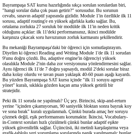
Bayrampaşa SAT kursu hazırlığında sıkça sorulan sorulardan biri,
"hangi sorular daha çok puan getirir?" sorusudur. Bu sorunun
cevabı, sınavın adaptif yapısında gizlidir. Module 1'in özellikle ilk 11
sorusu, adaptif routing'e en yüksek ağırlıkla katkı sağlar. Bu,
ortalama zorlukta 27 soruluk bir modülde ilk 11'in neden kritik
olduğunu açıklar: ilk 11'deki performansınız, ikinci modülde
karşınıza çıkacak soru havuzunun zorluk karmasını şekillendirir.
Bu mekaniği Bayrampaşa'daki bir öğrenci için somutlaştırayım.
Diyelim ki öğrenci Reading and Writing Module 1'de ilk 11 sorudan
9'unu doğru çözdü. Bu, adaptive engine'in öğrenciyi yüksek
olasılıkla Module 2'nin daha zor versiyonuna yönlendirmesini sağlar.
Aynı öğrenci ilk 11'de 7 doğru yapsaydı, modül 2'deki sorular biraz
daha kolay olurdu ve tavan puan yaklaşık 40-60 puan aşağı kayardı.
Bu yüzden Bayrampaşa SAT kursu içinde "ilk 11 soruyu agresif
yönet" kuralı, sıklıkla gözden kaçan ama yüksek getirili bir
stratejidir.
Peki ilk 11 soruda ne yapılmalı? Üç şey. Birincisi, skip-and-return
yerine "içinden çıkamıyorsan, 90 saniyelik bloktan sonra bayrak koy
ve sona bırak" kuralı uygulanmalı. Çünkü burada amaç her soruyu
çözmek değil, eşik performansını korumaktır. İkincisi, Vocabulary-
in-Context soruları hızlı çözülmeli çünkü bunlar adaptif eşikte
yüksek güvenilirlik sağlar. Üçüncüsü, iki metinli karşılaştırma veya
grafik-tablolu veri yorumlama sorularında panik yapılmamalı; bunlar