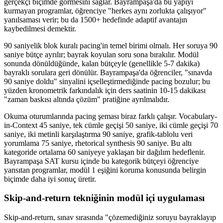
gerçekçi biçimde görmesini sağlar. Bayrampaşa'da bu yapıyı
kurmayan programlar, öğrenciye "herkes aynı zorlukta çalışıyor"
yanılsaması verir; bu da 1500+ hedefinde adaptif avantajın
kaybedilmesi demektir.
90 saniyelik blok kuralı pacing'in temel birimi olmalı. Her soruya 90
saniye bütçe ayrılır; bayrak koyulan soru sona bırakılır. Modül
sonunda dönüldüğünde, kalan bütçeyle (genellikle 5-7 dakika)
bayraklı sorulara geri dönülür. Bayrampaşa'da öğrenciler, "sınavda
90 saniye doldu" sinyalini içselleştirmediğinde pacing bozulur; bu
yüzden kronometrik farkındalık için ders saatinin 10-15 dakikası
"zaman baskısı altında çözüm" pratiğine ayrılmalıdır.
Okuma oturumlarında pacing şeması biraz farklı çalışır. Vocabulary-
in-Context 45 saniye, tek cümle geçişi 50 saniye, iki cümle geçişi 70
saniye, iki metinli karşılaştırma 90 saniye, grafik-tablolu veri
yorumlama 75 saniye, rhetorical synthesis 90 saniye. Bu altı
kategoride ortalama 60 saniyeye yaklaşan bir dağılım hedeflenir.
Bayrampaşa SAT kursu içinde bu kategorik bütçeyi öğrenciye
yansıtan programlar, modül 1 eşiğini koruma konusunda belirgin
biçimde daha iyi sonuç üretir.
Skip-and-return tekniğinin modül içi uygulaması
Skip-and-return, sınav sırasında "çözemediğiniz soruyu bayraklayıp