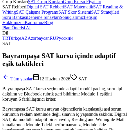
Grup Kursları
SAT Grup Kursları
Grup Kursu Fiyatları
SAT Rehberi
Digital SAT Rehberi
SAT Matematik
SAT Reading &
Writing
SAT Çalışma Programı
SAT Skor Sistemi
SAT Stratejileri
Soru Bankası
Deneme Sınavları
Sonuçlarımız
İletişim
Hakkımızda
Kadromuz
Blog
Plan Önerisi Al
Dil
TR
Türkçe
AZ
Azərbaycan
RU
Русский
SAT
Bayrampaşa SAT kursu içinde adaptif
eşik taktikleri
Tüm yazılar
12 Haziran 2026
SAT
Bayrampaşa SAT kursu seçiminde adaptif modül pacing, soru tipi
dağılımı ve Bluebook rubrik geri bildirimi: Module 1 eşiğini
koruyan 6 farklılaştırıcı kriter.
Bayrampaşa SAT kursu arayan öğrencilerin karşılaştığı asıl sorun,
kurumun reklam metninde değil sınavın iç yapısında saklıdır. Digital
SAT, iki modüllü adaptif bir sınavdır; Reading and Writing ile Math
kanallarında Module 1'deki performansınız, Module 2'de
karşılaşacağınız soru havuzunun zorluk karmasını belirler. Bu