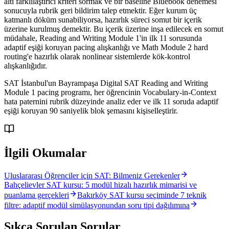
altı farklılaştırıcı kriteri sormak ve bir baseline Bluebook denemesi
sonucuyla rubrik geri bildirim talep etmektir. Eğer kurum üç
katmanlı döküm sunabiliyorsa, hazırlık süreci somut bir içerik
üzerine kurulmuş demektir. Bu içerik üzerine inşa edilecek en somut
müdahale, Reading and Writing Module 1'in ilk 11 sorusunda
adaptif eşiği koruyan pacing alışkanlığı ve Math Module 2 hard
routing'e hazırlık olarak nonlinear sistemlerde kök-kontrol
alışkanlığıdır.
SAT İstanbul'un Bayrampaşa Digital SAT Reading and Writing
Module 1 pacing programı, her öğrencinin Vocabulary-in-Context
hata paternini rubrik düzeyinde analiz eder ve ilk 11 soruda adaptif
eşiği koruyan 90 saniyelik blok şemasını kişiselleştirir.
İlgili Okumalar
Uluslararası Öğrenciler için SAT: Bilmeniz Gerekenler
Bahçelievler SAT kursu: 5 modül hizalı hazırlık mimarisi ve
puanlama gerçekleri
Bakırköy SAT kursu seçiminde 7 teknik
filtre: adaptif modül simülasyonundan soru tipi dağılımına
Sıkça Sorulan Sorular