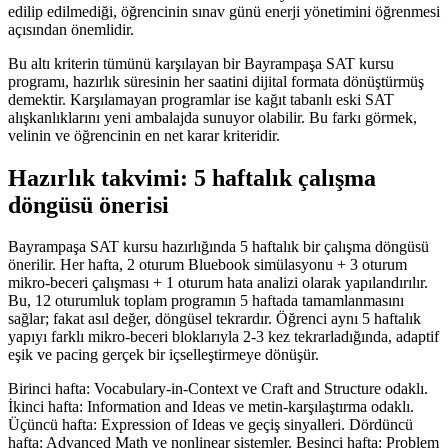
edilip edilmediği, öğrencinin sınav günü enerji yönetimini öğrenmesi
açısından önemlidir.
Bu altı kriterin tümünü karşılayan bir Bayrampaşa SAT kursu
programı, hazırlık süresinin her saatini dijital formata dönüştürmüş
demektir. Karşılamayan programlar ise kağıt tabanlı eski SAT
alışkanlıklarını yeni ambalajda sunuyor olabilir. Bu farkı görmek,
velinin ve öğrencinin en net karar kriteridir.
Hazırlık takvimi: 5 haftalık çalışma
döngüsü önerisi
Bayrampaşa SAT kursu hazırlığında 5 haftalık bir çalışma döngüsü
önerilir. Her hafta, 2 oturum Bluebook simülasyonu + 3 oturum
mikro-beceri çalışması + 1 oturum hata analizi olarak yapılandırılır.
Bu, 12 oturumluk toplam programın 5 haftada tamamlanmasını
sağlar; fakat asıl değer, döngüsel tekrardır. Öğrenci aynı 5 haftalık
yapıyı farklı mikro-beceri bloklarıyla 2-3 kez tekrarladığında, adaptif
eşik ve pacing gerçek bir içselleştirmeye dönüşür.
Birinci hafta: Vocabulary-in-Context ve Craft and Structure odaklı.
İkinci hafta: Information and Ideas ve metin-karşılaştırma odaklı.
Üçüncü hafta: Expression of Ideas ve geçiş sinyalleri. Dördüncü
hafta: Advanced Math ve nonlinear sistemler. Beşinci hafta: Problem