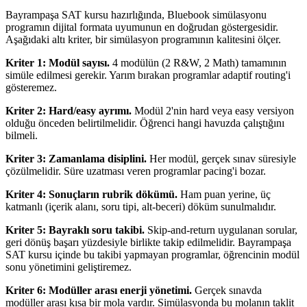
Bayrampaşa SAT kursu hazırlığında, Bluebook simülasyonu
programın dijital formata uyumunun en doğrudan göstergesidir.
Aşağıdaki altı kriter, bir simülasyon programının kalitesini ölçer.
Kriter 1: Modül sayısı.
4 modülün (2 R&W, 2 Math) tamamının
simüle edilmesi gerekir. Yarım bırakan programlar adaptif routing'i
gösteremez.
Kriter 2: Hard/easy ayrımı.
Modül 2'nin hard veya easy versiyon
olduğu önceden belirtilmelidir. Öğrenci hangi havuzda çalıştığını
bilmeli.
Kriter 3: Zamanlama disiplini.
Her modül, gerçek sınav süresiyle
çözülmelidir. Süre uzatması veren programlar pacing'i bozar.
Kriter 4: Sonuçların rubrik dökümü.
Ham puan yerine, üç
katmanlı (içerik alanı, soru tipi, alt-beceri) döküm sunulmalıdır.
Kriter 5: Bayraklı soru takibi.
Skip-and-return uygulanan sorular,
geri dönüş başarı yüzdesiyle birlikte takip edilmelidir. Bayrampaşa
SAT kursu içinde bu takibi yapmayan programlar, öğrencinin modül
sonu yönetimini geliştiremez.
Kriter 6: Modüller arası enerji yönetimi.
Gerçek sınavda
modüller arası kısa bir mola vardır. Simülasyonda bu molanın taklit