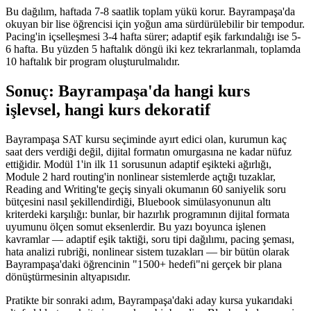
Bu dağılım, haftada 7-8 saatlik toplam yükü korur. Bayrampaşa'da
okuyan bir lise öğrencisi için yoğun ama sürdürülebilir bir tempodur.
Pacing'in içselleşmesi 3-4 hafta sürer; adaptif eşik farkındalığı ise 5-
6 hafta. Bu yüzden 5 haftalık döngü iki kez tekrarlanmalı, toplamda
10 haftalık bir program oluşturulmalıdır.
Sonuç: Bayrampaşa'da hangi kurs
işlevsel, hangi kurs dekoratif
Bayrampaşa SAT kursu seçiminde ayırt edici olan, kurumun kaç
saat ders verdiği değil, dijital formatın omurgasına ne kadar nüfuz
ettiğidir. Modül 1'in ilk 11 sorusunun adaptif eşikteki ağırlığı,
Module 2 hard routing'in nonlinear sistemlerde açtığı tuzaklar,
Reading and Writing'te geçiş sinyali okumanın 60 saniyelik soru
bütçesini nasıl şekillendirdiği, Bluebook simülasyonunun altı
kriterdeki karşılığı: bunlar, bir hazırlık programının dijital formata
uyumunu ölçen somut eksenlerdir. Bu yazı boyunca işlenen
kavramlar — adaptif eşik taktiği, soru tipi dağılımı, pacing şeması,
hata analizi rubriği, nonlinear sistem tuzakları — bir bütün olarak
Bayrampaşa'daki öğrencinin "1500+ hedefi"ni gerçek bir plana
dönüştürmesinin altyapısıdır.
Pratikte bir sonraki adım, Bayrampaşa'daki aday kursa yukarıdaki