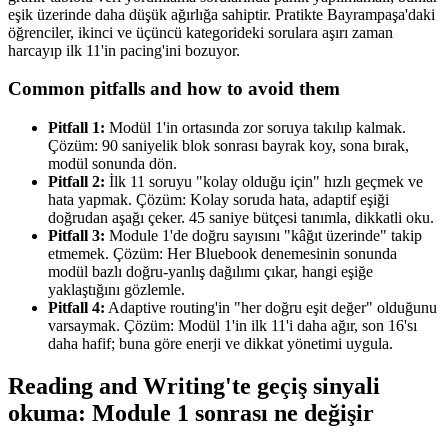
eşik üzerinde daha düşük ağırlığa sahiptir. Pratikte Bayrampaşa'daki
öğrenciler, ikinci ve üçüncü kategorideki sorulara aşırı zaman
harcayıp ilk 11'in pacing'ini bozuyor.
Common pitfalls and how to avoid them
Pitfall 1:
Modül 1'in ortasında zor soruya takılıp kalmak.
Çözüm: 90 saniyelik blok sonrası bayrak koy, sona bırak,
modül sonunda dön.
Pitfall 2:
İlk 11 soruyu "kolay olduğu için" hızlı geçmek ve
hata yapmak. Çözüm: Kolay soruda hata, adaptif eşiği
doğrudan aşağı çeker. 45 saniye bütçesi tanımla, dikkatli oku.
Pitfall 3:
Module 1'de doğru sayısını "kâğıt üzerinde" takip
etmemek. Çözüm: Her Bluebook denemesinin sonunda
modül bazlı doğru-yanlış dağılımı çıkar, hangi eşiğe
yaklaştığını gözlemle.
Pitfall 4:
Adaptive routing'in "her doğru eşit değer" olduğunu
varsaymak. Çözüm: Modül 1'in ilk 11'i daha ağır, son 16'sı
daha hafif; buna göre enerji ve dikkat yönetimi uygula.
Reading and Writing'te geçiş sinyali
okuma: Module 1 sonrası ne değişir