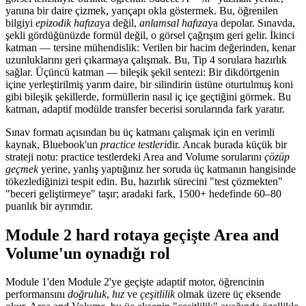
yanına bir daire çizmek, yarıçapı okla göstermek. Bu, öğrenilen
bilgiyi
epizodik hafıza
ya değil,
anlamsal hafıza
ya depolar. Sınavda,
şekli gördüğünüzde formül değil, o görsel çağrışım geri gelir. İkinci
katman — tersine mühendislik: Verilen bir hacim değerinden, kenar
uzunluklarını geri çıkarmaya çalışmak. Bu, Tip 4 sorulara hazırlık
sağlar. Üçüncü katman — bileşik şekil sentezi: Bir dikdörtgenin
içine yerleştirilmiş yarım daire, bir silindirin üstüne oturtulmuş koni
gibi bileşik şekillerde, formüllerin nasıl iç içe geçtiğini görmek. Bu
katman, adaptif modülde transfer becerisi sorularında fark yaratır.
Sınav formatı açısından bu üç katmanı çalışmak için en verimli
kaynak, Bluebook'un
practice testleri
dir. Ancak burada küçük bir
strateji notu: practice testlerdeki Area and Volume sorularını
çözüp
geçmek
yerine, yanlış yaptığınız her soruda üç katmanın hangisinde
tökezlediğinizi tespit edin. Bu, hazırlık sürecini "test çözmekten"
"beceri geliştirmeye" taşır; aradaki fark, 1500+ hedefinde 60–80
puanlık bir ayrımdır.
Module 2 hard rotaya geçişte Area and
Volume'un oynadığı rol
Module 1'den Module 2'ye geçişte adaptif motor, öğrencinin
performansını
doğruluk
,
hız
ve
çeşitlilik
olmak üzere üç eksende