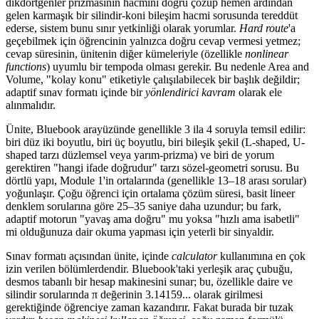
dikdörtgenler prizmasının hacmini doğru çözüp hemen ardından
gelen karmaşık bir silindir-koni bileşim hacmi sorusunda tereddüt
ederse, sistem bunu sınır yetkinliği olarak yorumlar.
Hard route
'a
geçebilmek için öğrencinin yalnızca doğru cevap vermesi yetmez;
cevap süresinin, ünitenin diğer kümeleriyle (özellikle
nonlinear
functions
) uyumlu bir tempoda olması gerekir. Bu nedenle Area and
Volume, "kolay konu" etiketiyle çalışılabilecek bir başlık değildir;
adaptif sınav formatı içinde bir
yönlendirici kavram
olarak ele
alınmalıdır.
Ünite, Bluebook arayüzünde genellikle 3 ila 4 soruyla temsil edilir:
biri düz iki boyutlu, biri üç boyutlu, biri bileşik şekil (L-shaped, U-
shaped tarzı düzlemsel veya yarım-prizma) ve biri de yorum
gerektiren "hangi ifade doğrudur" tarzı sözel-geometri sorusu. Bu
dörtlü yapı, Module 1'in ortalarında (genellikle 13–18 arası sorular)
yoğunlaşır. Çoğu öğrenci için ortalama çözüm süresi, basit lineer
denklem sorularına göre 25–35 saniye daha uzundur; bu fark,
adaptif motorun "yavaş ama doğru" mu yoksa "hızlı ama isabetli"
mi olduğunuza dair okuma yapması için yeterli bir sinyaldir.
Sınav formatı açısından ünite, içinde
calculator
kullanımına en çok
izin verilen bölümlerdendir. Bluebook'taki yerleşik araç çubuğu,
desmos tabanlı bir hesap makinesini sunar; bu, özellikle daire ve
silindir sorularında π değerinin 3.14159... olarak girilmesi
gerektiğinde öğrenciye zaman kazandırır. Fakat burada bir tuzak