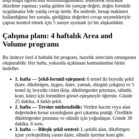
doğruluğu
öğrencinin sorumluluğundadır. Bluebook otomatik
düzeltme yapmaz; yanlış girilen bir yarıçap değeri, doğru formülü
uygulasanız bile yanlış cevap üretir. Bu nedenle, hesap makinesi
kullandığınız her soruda, girdiğiniz değerleri cevap seçenekleriyle
çapraz kontrol etmek için 5 saniye ayırmak iyi bir alışkanlıktır.
Çalışma planı: 4 haftalık Area and
Volume programı
Bu üniteye özel 4 haftalık bir program, hazırlık sürecinin omurgasını
oluşturabilir. Her hafta, yukarıda açıklanan katmanlardan birini
hedefler.
1. hafta — Şekil-formül eşleşmesi:
6 temel iki boyutlu şekil
(kare, dikdörtgen, üçgen, daire, yamuk, düzgün çokgen) ve 5
temel üç boyutlu cisim (küp, dikdörtgenler prizması, silindir,
koni, küre) için formülleri görsel eşleşmeyle öğrenin. Günde
25 dakika, 4 farklı şekil.
2. hafta — Tersine mühendislik:
Verilen hacim veya alan
değerinden kenar uzunluğunu geri çıkarma pratiği. Özellikle
dikdörtgenler prizması ve silindir için yoğunlaşın. Günde 30
dakika, 6 soru.
3. hafta — Bileşik şekil sentezi:
L-şekilli alan, dikdörtgen
içine yerleştirilmiş yarım daire, silindir üzerine koni gibi