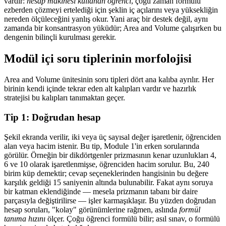
vardır:
hesap makinesi kullanan öğrenci
, çoğu zaman formülü
ezberden çözmeyi ertelediği için şeklin iç açılarını veya yüksekliğin
nereden ölçüleceğini yanlış okur. Yani araç bir destek değil, aynı
zamanda bir konsantrasyon yüküdür; Area and Volume çalışırken bu
dengenin bilinçli kurulması gerekir.
Modül içi soru tiplerinin morfolojisi
Area and Volume ünitesinin soru tipleri dört ana kalıba ayrılır. Her
birinin kendi içinde tekrar eden alt kalıpları vardır ve hazırlık
stratejisi bu kalıpları tanımaktan geçer.
Tip 1: Doğrudan hesap
Şekil ekranda verilir, iki veya üç sayısal değer işaretlenir, öğrenciden
alan veya hacim istenir. Bu tip, Module 1'in erken sorularında
görülür. Örneğin bir dikdörtgenler prizmasının kenar uzunlukları 4,
6 ve 10 olarak işaretlenmişse, öğrenciden hacim sorulur. Bu, 240
birim küp demektir; cevap seçeneklerinden hangisinin bu değere
karşılık geldiği 15 saniyenin altında bulunabilir. Fakat aynı soruya
bir katman eklendiğinde — mesela prizmanın tabanı bir daire
parçasıyla değiştirilirse — işler karmaşıklaşır. Bu yüzden doğrudan
hesap soruları, "kolay" görünümlerine rağmen, aslında
formül
tanıma hızını
ölçer. Çoğu öğrenci formülü bilir; asıl sınav, o formülü