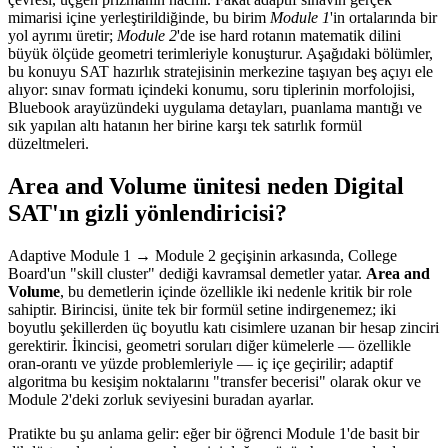
mimarisi içine yerleştirildiğinde, bu birim
Module 1
'in ortalarında bir
yol ayrımı üretir;
Module 2
'de ise hard rotanın matematik dilini
büyük ölçüde geometri terimleriyle konuşturur. Aşağıdaki bölümler,
bu konuyu SAT hazırlık stratejisinin merkezine taşıyan beş açıyı ele
alıyor: sınav formatı içindeki konumu, soru tiplerinin morfolojisi,
Bluebook arayüzündeki uygulama detayları, puanlama mantığı ve
sık yapılan altı hatanın her birine karşı tek satırlık formül
düzeltmeleri.
Area and Volume ünitesi neden Digital
SAT'ın gizli yönlendiricisi?
Adaptive Module 1 → Module 2 geçişinin arkasında, College
Board'un "skill cluster" dediği kavramsal demetler yatar.
Area and
Volume
, bu demetlerin içinde özellikle iki nedenle kritik bir role
sahiptir. Birincisi, ünite tek bir formül setine indirgenemez; iki
boyutlu şekillerden üç boyutlu katı cisimlere uzanan bir hesap zinciri
gerektirir. İkincisi, geometri soruları diğer kümelerle — özellikle
oran-orantı ve yüzde problemleriyle — iç içe geçirilir; adaptif
algoritma bu kesişim noktalarını "transfer becerisi" olarak okur ve
Module 2'deki zorluk seviyesini buradan ayarlar.
Pratikte bu şu anlama gelir: eğer bir öğrenci Module 1'de basit bir