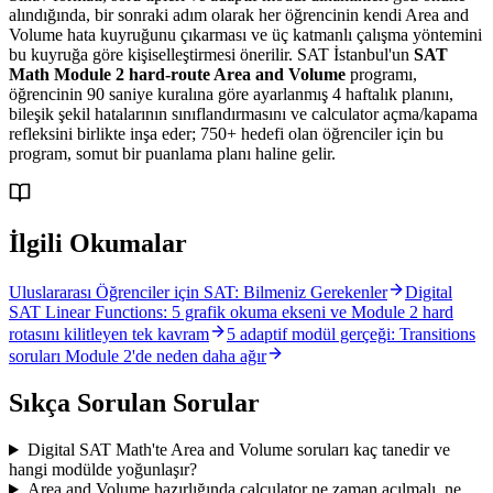
alındığında, bir sonraki adım olarak her öğrencinin kendi Area and
Volume hata kuyruğunu çıkarması ve üç katmanlı çalışma yöntemini
bu kuyruğa göre kişiselleştirmesi önerilir. SAT İstanbul'un
SAT
Math Module 2 hard-route Area and Volume
programı,
öğrencinin 90 saniye kuralına göre ayarlanmış 4 haftalık planını,
bileşik şekil hatalarının sınıflandırmasını ve calculator açma/kapama
refleksini birlikte inşa eder; 750+ hedefi olan öğrenciler için bu
program, somut bir puanlama planı haline gelir.
İlgili Okumalar
Uluslararası Öğrenciler için SAT: Bilmeniz Gerekenler
Digital
SAT Linear Functions: 5 grafik okuma ekseni ve Module 2 hard
rotasını kilitleyen tek kavram
5 adaptif modül gerçeği: Transitions
soruları Module 2'de neden daha ağır
Sıkça Sorulan Sorular
Digital SAT Math'te Area and Volume soruları kaç tanedir ve
hangi modülde yoğunlaşır?
Area and Volume hazırlığında calculator ne zaman açılmalı, ne