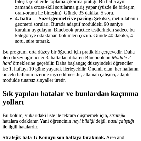
bileşik şekillerde toplama-çıkarma pratiği. Bu hafta aynı
zamanda cross-skill sorularına giriş yapar (yüzde ile birleşim,
oran-orantı ile birleşim). Günde 35 dakika, 5 soru.
4. hafta — Sözel-geometri ve pacing:
Şekilsiz, metin-tabanlı
geometri soruları. Burada adaptif modüldeki 90 saniye
kuralını uygulayın. Bluebook practice testlerinden sadece bu
kategoriye odaklanan bölümleri çözün. Günde 40 dakika, 4
soru, süre tutarak.
Bu program, orta düzey bir öğrenci için pratik bir çerçevedir. Daha
ileri düzey öğrenciler 3. haftadan itibaren Bluebook'un
Module 2
hard
örneklerine geçebilir. Daha başlangıç düzeyindeki öğrenciler
ise 1. haftayı 10 güne yayarak ilerleyebilir. Önemli olan, her haftanın
önceki haftanın üzerine inşa edilmesidir; atlamalı çalışma, adaptif
modülde tutarsız sinyaller üretir.
Sık yapılan hatalar ve bunlardan kaçınma
yolları
Bu bölüm, yukarıdaki liste ile tekrara düşmemek için,
stratejik
hatalara odaklanır. Yani öğrencinin
neyi bildiği
değil,
nasıl çalıştığı
ile ilgili hatalardır.
Stratejik hata 1: Konuyu son haftaya bırakmak.
Area and