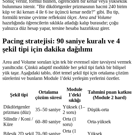
Sonuç verilir, formül bilinen, öğrenciden bir kenar veya yükseklik
bulunması istenir. "Bir dikdörtgenler prizmasının hacmi 240 birim
küp ve iki kenarı 4 ile 6 ise üçüncü kenar nedir?" gibi. Bu tip,
formülü tersine çevirme refleksini ölçer.
Area and Volume
hazırlığında öğrencilerin sıklıkla atladığı kalıp burasıdır; çoğu
yalnızca düz hesap yapar, tersine hesaba hazırlıksız girer.
Pacing stratejisi: 90 saniye kuralı ve 4
şekil tipi için dakika dağılımı
Area and Volume soruları için tek bir evrensel süre tavsiyesi vermek
yanıltıcıdır. Çünkü adaptif modülde her şekil tipi farklı bir bilişsel
yük taşır. Aşağıdaki tablo, dört temel şekil tipi için ortalama çözüm
sürelerini ve bunların Module 1'deki yerleşim yerlerini özetler.
Module
Ortalama
Tahmini puan katkısı
Şekil tipi
1'deki
çözüm süresi
(Module 2 hard)
sıklığı
Dikdörtgenler
Yüksek (1–
35–50 saniye
Düşük-orta
prizması (düz)
2 soru)
Silindir / Koni /
Orta (1
60–80 saniye
Orta-yüksek
Küre
soru)
Orta (1
Bileşik 2D şekil
70–90 saniye
Yüksek