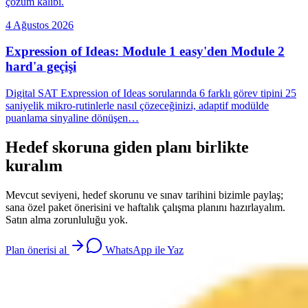
çözüm kalıbı.
4 Ağustos 2026
Expression of Ideas: Module 1 easy'den Module 2
hard'a geçişi
Digital SAT Expression of Ideas sorularında 6 farklı görev tipini 25
saniyelik mikro-rutinlerle nasıl çözeceğinizi, adaptif modülde
puanlama sinyaline dönüşen…
Hedef skoruna giden planı birlikte
kuralım
Mevcut seviyeni, hedef skorunu ve sınav tarihini bizimle paylaş;
sana özel paket önerisini ve haftalık çalışma planını hazırlayalım.
Satın alma zorunluluğu yok.
Plan önerisi al
WhatsApp ile Yaz