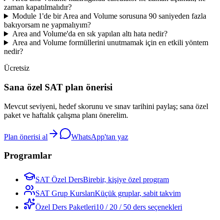
zaman kapatılmalıdır?
Module 1'de bir Area and Volume sorusuna 90 saniyeden fazla
bakıyorsam ne yapmalıyım?
Area and Volume'da en sık yapılan altı hata nedir?
Area and Volume formüllerini unutmamak için en etkili yöntem
nedir?
Ücretsiz
Sana özel SAT plan önerisi
Mevcut seviyeni, hedef skorunu ve sınav tarihini paylaş; sana özel
paket ve haftalık çalışma planı önerelim.
Plan önerisi al
WhatsApp'tan yaz
Programlar
SAT Özel Ders
Birebir, kişiye özel program
SAT Grup Kursları
Küçük gruplar, sabit takvim
Özel Ders Paketleri
10 / 20 / 50 ders seçenekleri