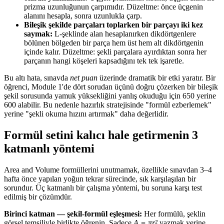
prizma uzunluğunun çarpımıdır. Düzeltme: önce üçgenin
alanını hesapla, sonra uzunlukla çarp.
Bileşik şekilde parçaları toplarken bir parçayı iki kez
saymak:
L-şeklinde alan hesaplanırken dikdörtgenlere
bölünen bölgeden bir parça hem üst hem alt dikdörtgenin
içinde kalır. Düzeltme: şekli parçalara ayırdıktan sonra her
parçanın hangi köşeleri kapsadığını tek tek işaretle.
Bu altı hata, sınavda
net puan
üzerinde dramatik bir etki yaratır. Bir
öğrenci, Module 1'de dört sorudan üçünü doğru çözerken bir bileşik
şekil sorusunda yamuk yüksekliğini yanlış okuduğu için 650 yerine
600 alabilir. Bu nedenle hazırlık stratejisinde "formül ezberlemek"
yerine "şekli okuma hızını artırmak" daha değerlidir.
Formül setini kalıcı hale getirmenin 3
katmanlı yöntemi
Area and Volume formüllerini unutmamak, özellikle sınavdan 3–4
hafta önce yapılan yoğun tekrar sürecinde, sık karşılaşılan bir
sorundur. Üç katmanlı bir çalışma yöntemi, bu soruna karşı test
edilmiş bir çözümdür.
Birinci katman — şekil-formül eşleşmesi:
Her formülü, şeklin
görsel temsiliyle birlikte öğrenin. Sadece
A = πr²
yazmak yerine,