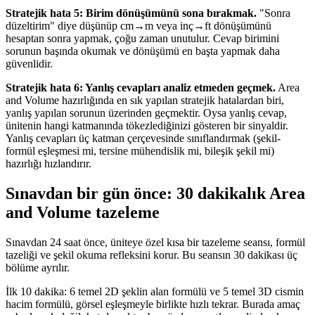
Stratejik hata 5: Birim dönüşümünü sona bırakmak.
"Sonra
düzeltirim" diye düşünüp cm→m veya inç→ft dönüşümünü
hesaptan sonra yapmak, çoğu zaman unutulur. Cevap birimini
sorunun başında okumak ve dönüşümü en başta yapmak daha
güvenlidir.
Stratejik hata 6: Yanlış cevapları analiz etmeden geçmek.
Area
and Volume hazırlığında en sık yapılan stratejik hatalardan biri,
yanlış yapılan sorunun üzerinden geçmektir. Oysa yanlış cevap,
ünitenin hangi katmanında tökezlediğinizi gösteren bir sinyaldir.
Yanlış cevapları üç katman çerçevesinde sınıflandırmak (şekil-
formül eşleşmesi mi, tersine mühendislik mi, bileşik şekil mi)
hazırlığı hızlandırır.
Sınavdan bir gün önce: 30 dakikalık Area
and Volume tazeleme
Sınavdan 24 saat önce, üniteye özel kısa bir tazeleme seansı, formül
tazeliği ve şekil okuma refleksini korur. Bu seansın 30 dakikası üç
bölüme ayrılır.
İlk 10 dakika: 6 temel 2D şeklin alan formülü ve 5 temel 3D cismin
hacim formülü, görsel eşleşmeyle birlikte hızlı tekrar. Burada amaç