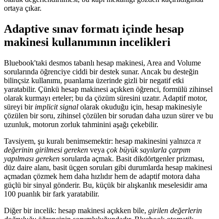
ortaya çıkar.
Adaptive sınav formatı içinde hesap
makinesi kullanımının incelikleri
Bluebook'taki desmos tabanlı hesap makinesi, Area and Volume
sorularında öğrenciye ciddi bir destek sunar. Ancak bu desteğin
bilinçsiz kullanımı, puanlama üzerinde gizli bir negatif etki
yaratabilir. Çünkü hesap makinesi açıkken öğrenci, formülü zihinsel
olarak kurmayı erteler; bu da çözüm süresini uzatır. Adaptif motor,
süreyi bir
implicit signal
olarak okuduğu için, hesap makinesiyle
çözülen bir soru, zihinsel çözülen bir sorudan daha uzun sürer ve bu
uzunluk, motorun zorluk tahminini aşağı çekebilir.
Tavsiyem, şu kuralı benimsemektir: hesap makinesini yalnızca
π
değerinin girilmesi gereken
veya
çok büyük sayılarla çarpım
yapılması gereken
sorularda açmak. Basit dikdörtgenler prizması,
düz daire alanı, basit üçgen soruları gibi durumlarda hesap makinesi
açmadan çözmek hem daha hızlıdır hem de adaptif motora daha
güçlü bir sinyal gönderir. Bu, küçük bir alışkanlık meselesidir ama
100 puanlık bir fark yaratabilir.
Diğer bir incelik: hesap makinesi açıkken bile,
girilen değerlerin