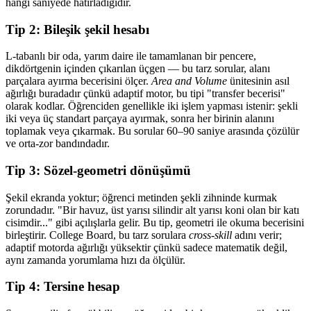
hangi saniyede hatırladığıdır.
Tip 2: Bileşik şekil hesabı
L-tabanlı bir oda, yarım daire ile tamamlanan bir pencere,
dikdörtgenin içinden çıkarılan üçgen — bu tarz sorular, alanı
parçalara ayırma becerisini ölçer.
Area and Volume
ünitesinin asıl
ağırlığı buradadır çünkü adaptif motor, bu tipi "transfer becerisi"
olarak kodlar. Öğrenciden genellikle iki işlem yapması istenir: şekli
iki veya üç standart parçaya ayırmak, sonra her birinin alanını
toplamak veya çıkarmak. Bu sorular 60–90 saniye arasında çözülür
ve orta-zor bandındadır.
Tip 3: Sözel-geometri dönüşümü
Şekil ekranda yoktur; öğrenci metinden şekli zihninde kurmak
zorundadır. "Bir havuz, üst yarısı silindir alt yarısı koni olan bir katı
cisimdir..." gibi açılışlarla gelir. Bu tip, geometri ile okuma becerisini
birleştirir. College Board, bu tarz sorulara
cross-skill
adını verir;
adaptif motorda ağırlığı yüksektir çünkü sadece matematik değil,
aynı zamanda yorumlama hızı da ölçülür.
Tip 4: Tersine hesap