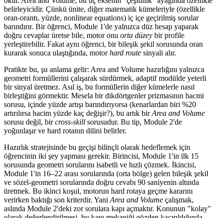
okur. Area and Volume, bu üç eksenin "çeşitlilik" ayağında özellikle
belirleyicidir. Çünkü ünite, diğer matematik kümeleriyle (özellikle
oran-orantı, yüzde, nonlinear equations) iç içe geçirilmiş sorular
barındırır. Bir öğrenci, Module 1'de yalnızca düz hesap yaparak
doğru cevaplar üretse bile, motor onu
orta düzey
bir profile
yerleştirebilir. Fakat aynı öğrenci, bir bileşik şekil sorusunda oran
kurarak sonuca ulaştığında, motor
hard route
sinyali alır.
Pratikte bu, şu anlama gelir: Area and Volume hazırlığını yalnızca
geometri formüllerini çalışarak sürdürmek, adaptif modülde yeterli
bir sinyal üretmez. Asıl iş, bu formüllerin diğer kümelerle nasıl
birleştiğini görmektir. Mesela bir dikdörtgenler prizmasının hacmi
sorusu, içinde yüzde artışı barındırıyorsa (kenarlardan biri %20
artırılırsa hacim yüzde kaç değişir?), bu artık bir
Area and Volume
sorusu değil, bir
cross-skill
sorusudur. Bu tip, Module 2'de
yoğunlaşır ve hard rotanın dilini belirler.
Hazırlık stratejisinde bu geçişi bilinçli olarak hedeflemek için
öğrencinin iki şey yapması gerekir. Birincisi, Module 1'in ilk 15
sorusunda geometri sorularını isabetli ve hızlı çözmek. İkincisi,
Module 1'in 16–22 arası sorularında (orta bölge) gelen bileşik şekil
ve sözel-geometri sorularında doğru cevabı 90 saniyenin altında
üretmek. Bu ikinci koşul, motorun hard rotaya geçme kararını
verirken baktığı son kriterdir. Yani
Area and Volume
çalışmak,
aslında Module 2'deki zor sorulara kapı açmaktır. Konunun "kolay"
olarak değerlendirilmesi, bu kapı mekaniği gözden kaçırıldığında