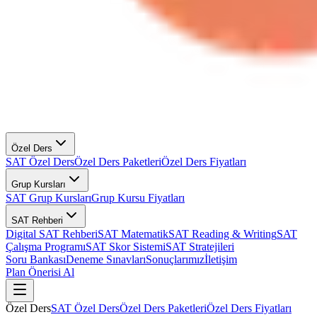
Özel Ders
SAT Özel Ders
Özel Ders Paketleri
Özel Ders Fiyatları
Grup Kursları
SAT Grup Kursları
Grup Kursu Fiyatları
SAT Rehberi
Digital SAT Rehberi
SAT Matematik
SAT Reading & Writing
SAT
Çalışma Programı
SAT Skor Sistemi
SAT Stratejileri
Soru Bankası
Deneme Sınavları
Sonuçlarımız
İletişim
Plan Önerisi Al
Özel Ders
SAT Özel Ders
Özel Ders Paketleri
Özel Ders Fiyatları