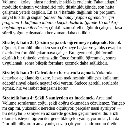
Volume, "kolay" algısı nedeniyle sıklıkla ertelenir. Fakat adaptif
modülde ünitenin yönlendirici rolü düşünüldüğünde, son hafta
çalışmak yeterli değildir. En az 4 haftalık dağılımlı bir program,
sinyal tutarlılığı sağlar.
Şahsen bu hatayı yapan öğrenciler için
programı 1. haftadan itibaren küçük dozlarla (günde 15 dakika)
başlatmayı tercih ederim
; çünkü uzun süreli dağılımlı çalışma, kısa
süreli yoğun çalışmadan her zaman daha etkilidir.
Stratejik hata 2: Çözüm yaparak öğrenmeye çalışmak.
Birçok
öğrenci, formülü bilmeden soru çözmeye başlar ve yanlış cevaplar
üzerinden formülü çıkarmaya çalışır. Bu, geometri gibi formül
ağırlıklı bir ünitede verimsizdir. Önce formülü öğrenmek, sonra
uygulamak, sonra bileşik formlara geçmek daha sağlıklıdır.
Stratejik hata 3: Calculator'ı her soruda açmak.
Yukarıda
detaylıca açıklandığı üzere, hesap makinesinin bilinçsiz kullanımı
adaptif sinyal olarak negatif etki yaratır. Sadece gerekli sorularda
açmak, hız ve isabet dengesini korur.
Stratejik hata 4: Şekli 5 saniyeden az incelemek.
Area and
Volume sorularının çoğu, şekli doğru okumadan çözülemez. Yarıçap
mı çap mı, yükseklik nereden ölçülüyor, parçalar nasıl ayrılıyor —
bu detaylar 5 saniyeden az sürede gözden geçirilmemelidir. Hızlı
okumak isteyen öğrenciler genellikle şekli yanlış yorumlar; bu da
"formül biliyorum ama yanlış cevap çıkıyor" sendromunu üretir.