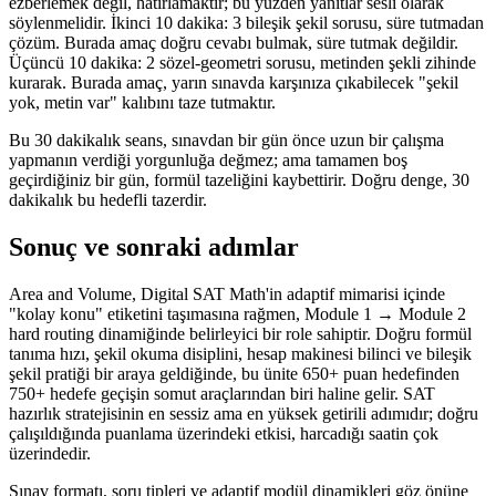
ezberlemek değil, hatırlamaktır; bu yüzden yanıtlar sesli olarak
söylenmelidir. İkinci 10 dakika: 3 bileşik şekil sorusu, süre tutmadan
çözüm. Burada amaç doğru cevabı bulmak, süre tutmak değildir.
Üçüncü 10 dakika: 2 sözel-geometri sorusu, metinden şekli zihinde
kurarak. Burada amaç, yarın sınavda karşınıza çıkabilecek "şekil
yok, metin var" kalıbını taze tutmaktır.
Bu 30 dakikalık seans, sınavdan bir gün önce uzun bir çalışma
yapmanın verdiği yorgunluğa değmez; ama tamamen boş
geçirdiğiniz bir gün, formül tazeliğini kaybettirir. Doğru denge, 30
dakikalık bu hedefli tazerdir.
Sonuç ve sonraki adımlar
Area and Volume, Digital SAT Math'in adaptif mimarisi içinde
"kolay konu" etiketini taşımasına rağmen, Module 1 → Module 2
hard routing dinamiğinde belirleyici bir role sahiptir. Doğru formül
tanıma hızı, şekil okuma disiplini, hesap makinesi bilinci ve bileşik
şekil pratiği bir araya geldiğinde, bu ünite 650+ puan hedefinden
750+ hedefe geçişin somut araçlarından biri haline gelir. SAT
hazırlık stratejisinin en sessiz ama en yüksek getirili adımıdır; doğru
çalışıldığında puanlama üzerindeki etkisi, harcadığı saatin çok
üzerindedir.
Sınav formatı, soru tipleri ve adaptif modül dinamikleri göz önüne