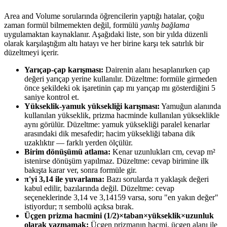
Area and Volume sorularında öğrencilerin yaptığı hatalar, çoğu
zaman formül bilmemekten değil, formülü
yanlış bağlama
uygulamaktan kaynaklanır. Aşağıdaki liste, son bir yılda düzenli
olarak karşılaştığım altı hatayı ve her birine karşı tek satırlık bir
düzeltmeyi içerir.
Yarıçap-çap karışması:
Dairenin alanı hesaplanırken çap
değeri yarıçap yerine kullanılır. Düzeltme: formüle girmeden
önce şekildeki ok işaretinin çap mı yarıçap mı gösterdiğini 5
saniye kontrol et.
Yükseklik-yamuk yüksekliği karışması:
Yamuğun alanında
kullanılan yükseklik, prizma hacminde kullanılan yükseklikle
aynı görülür. Düzeltme: yamuk yüksekliği paralel kenarlar
arasındaki dik mesafedir; hacim yüksekliği tabana dik
uzaklıktır — farklı yerden ölçülür.
Birim dönüşümü atlama:
Kenar uzunlukları cm, cevap m²
istenirse dönüşüm yapılmaz. Düzeltme: cevap birimine ilk
bakışta karar ver, sonra formüle gir.
π'yi 3,14 ile yuvarlama:
Bazı sorularda π yaklaşık değeri
kabul edilir, bazılarında değil. Düzeltme: cevap
seçeneklerinde 3,14 ve 3,14159 varsa, soru "en yakın değer"
istiyordur; π sembolü açıksa bırak.
Üçgen prizma hacmini (1/2)×taban×yükseklik×uzunluk
olarak yazmamak:
Üçgen prizmanın hacmi, üçgen alanı ile