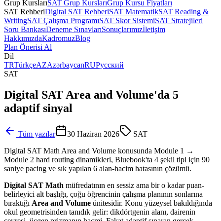
Grup Kursları
SAT Grup Kursları
Grup Kursu Fiyatları
SAT Rehberi
Digital SAT Rehberi
SAT Matematik
SAT Reading &
Writing
SAT Çalışma Programı
SAT Skor Sistemi
SAT Stratejileri
Soru Bankası
Deneme Sınavları
Sonuçlarımız
İletişim
Hakkımızda
Kadromuz
Blog
Plan Önerisi Al
Dil
TR
Türkçe
AZ
Azərbaycan
RU
Русский
SAT
Digital SAT Area and Volume'da 5
adaptif sinyal
Tüm yazılar
30 Haziran 2026
SAT
Digital SAT Math Area and Volume konusunda Module 1 →
Module 2 hard routing dinamikleri, Bluebook'ta 4 şekil tipi için 90
saniye pacing ve sık yapılan 6 alan-hacim hatasının çözümü.
Digital SAT Math
müfredatının en sessiz ama bir o kadar puan-
belirleyici alt başlığı, çoğu öğrencinin çalışma planının sonlarına
bıraktığı
Area and Volume
ünitesidir. Konu yüzeysel bakıldığında
okul geometrisinden tanıdık gelir: dikdörtgenin alanı, dairenin
çevresi, üçgen prizmanın hacmi. Fakat adaptif sınavın gerçek