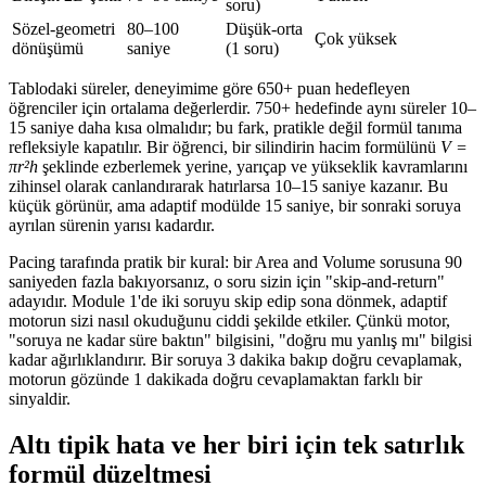
soru)
Sözel-geometri
80–100
Düşük-orta
Çok yüksek
dönüşümü
saniye
(1 soru)
Tablodaki süreler, deneyimime göre 650+ puan hedefleyen
öğrenciler için ortalama değerlerdir. 750+ hedefinde aynı süreler 10–
15 saniye daha kısa olmalıdır; bu fark, pratikle değil formül tanıma
refleksiyle kapatılır. Bir öğrenci, bir silindirin hacim formülünü
V =
πr²h
şeklinde ezberlemek yerine, yarıçap ve yükseklik kavramlarını
zihinsel olarak canlandırarak hatırlarsa 10–15 saniye kazanır. Bu
küçük görünür, ama adaptif modülde 15 saniye, bir sonraki soruya
ayrılan sürenin yarısı kadardır.
Pacing tarafında pratik bir kural: bir Area and Volume sorusuna 90
saniyeden fazla bakıyorsanız, o soru sizin için "skip-and-return"
adayıdır. Module 1'de iki soruyu skip edip sona dönmek, adaptif
motorun sizi nasıl okuduğunu ciddi şekilde etkiler. Çünkü motor,
"soruya ne kadar süre baktın" bilgisini, "doğru mu yanlış mı" bilgisi
kadar ağırlıklandırır. Bir soruya 3 dakika bakıp doğru cevaplamak,
motorun gözünde 1 dakikada doğru cevaplamaktan farklı bir
sinyaldir.
Altı tipik hata ve her biri için tek satırlık
formül düzeltmesi