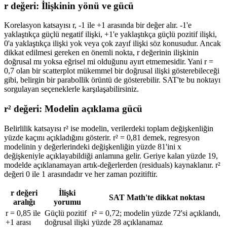
r değeri: İlişkinin yönü ve gücü
Korelasyon katsayısı r, -1 ile +1 arasında bir değer alır. -1'e
yaklaştıkça güçlü negatif ilişki, +1'e yaklaştıkça güçlü pozitif ilişki,
0'a yaklaştıkça ilişki yok veya çok zayıf ilişki söz konusudur. Ancak
dikkat edilmesi gereken en önemli nokta, r değerinin ilişkinin
doğrusal mı yoksa eğrisel mi olduğunu ayırt etmemesidir. Yani r =
0,7 olan bir scatterplot mükemmel bir doğrusal ilişki gösterebileceği
gibi, belirgin bir parabollik örüntü de gösterebilir. SAT'te bu noktayı
sorgulayan seçeneklerle karşılaşabilirsiniz.
r² değeri: Modelin açıklama gücü
Belirlilik katsayısı r² ise modelin, verilerdeki toplam değişkenliğin
yüzde kaçını açıkladığını gösterir. r² = 0,81 demek, regresyon
modelinin y değerlerindeki değişkenliğin yüzde 81'ini x
değişkeniyle açıklayabildiği anlamına gelir. Geriye kalan yüzde 19,
modelde açıklanamayan artık-değerlerden (residuals) kaynaklanır. r²
değeri 0 ile 1 arasındadır ve her zaman pozitiftir.
r değeri
İlişki
SAT Math'te dikkat noktası
aralığı
yorumu
r = 0,85 ile
Güçlü pozitif
r² = 0,72; modelin yüzde 72'si açıklandı,
+1 arası
doğrusal ilişki
yüzde 28 açıklanamaz