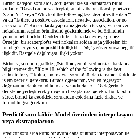
Birinci kategori sorularda, soru genellikle şu kalıplardan birini
kullanır: "Based on the scatterplot, what is the relationship between
X and Y?" veya "Which of the following best describes the data?"
ya da "Is there a positive association, negative association, or no
association?" Bu sorularda yapmanız gereken tek şey, verilen veri
noktalarının saçılım örüntüsünü gözlemlemek ve bu örüntünün
yönünü belirtmektir. Denklem bilgisi burada devreye girmez.
Örneğin, bir scatterplot'ta veri noktaları soldan sağa yükselen bir
trend gösteriyorsa, bu pozitif bir ilişkidir. Düşüş gösteriyorsa negatif
ilişkidir. Rastgele dağılmışsa, ilişki yoktur.
Birincisi, sorunun grafikte gösterilmeyen bir veri noktası hakkında
bilgi istemesidir. "If x = 18, which of the following is the best
estimate for y?" kalıbı, tanımlayıcı soru kökünden tamamen farklı bir
işlem becerisi gerektirir. Burada öğrencinin, verilen regresyon
doğrusunun denklemini bulması ve ardından x = 18 değerini bu
denkleme yerleştirerek y değerini hesaplaması gerekir. Bu iki adımlı
süreç, birinci kategorideki sorulardan çok daha fazla dikkat ve
formül bilgisi gerektirir.
Predictif soru kökü: Model üzerinden interpolasyon
veya ekstrapolasyon
Predictif sorularda kritik bir ayrım daha bulunur: interpolasyon ile