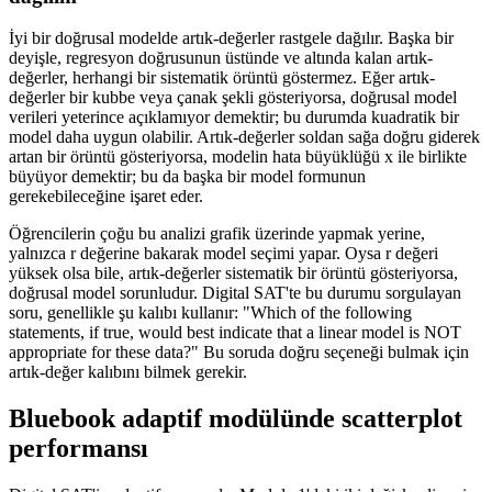
İyi bir doğrusal modelde artık-değerler rastgele dağılır. Başka bir
deyişle, regresyon doğrusunun üstünde ve altında kalan artık-
değerler, herhangi bir sistematik örüntü göstermez. Eğer artık-
değerler bir kubbe veya çanak şekli gösteriyorsa, doğrusal model
verileri yeterince açıklamıyor demektir; bu durumda kuadratik bir
model daha uygun olabilir. Artık-değerler soldan sağa doğru giderek
artan bir örüntü gösteriyorsa, modelin hata büyüklüğü x ile birlikte
büyüyor demektir; bu da başka bir model formunun
gerekebileceğine işaret eder.
Öğrencilerin çoğu bu analizi grafik üzerinde yapmak yerine,
yalnızca r değerine bakarak model seçimi yapar. Oysa r değeri
yüksek olsa bile, artık-değerler sistematik bir örüntü gösteriyorsa,
doğrusal model sorunludur. Digital SAT'te bu durumu sorgulayan
soru, genellikle şu kalıbı kullanır: "Which of the following
statements, if true, would best indicate that a linear model is NOT
appropriate for these data?" Bu soruda doğru seçeneği bulmak için
artık-değer kalıbını bilmek gerekir.
Bluebook adaptif modülünde scatterplot
performansı