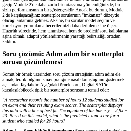
geçip Module 2'de daha zorlu bir rotasyona yönlendiğinizde, bu
sizin performansınızın bir göstergesidir. Ancak bu durum, Module
2'de karşılaşacağınız scatterplot sorularının "imkansız" düzeyde
olacağı anlamına gelmez. Aksine, bu sorular model seçimi ve
korelasyon yorumlama becerilerinizi daha derinlemesine ölçer.
Hazırlık sürecinde, hem tanımlayıcı hem de predictif soru kalıplarına
aşina olmak, adaptif yönlendirmenin yarattığı belirsizliği ortadan
kaldırır.
Soru çözümü: Adım adım bir scatterplot
sorusu çözümlemesi
Somut bir örnek üzerinden soru çözüm stratejisini adım adım ele
almak, teorik bilginin sınav pratiğine nasıl dönüştüğünü göstermek
açısından faydalıdır. Aşağıdaki örnek soru, Digital SAT'te
karşılaşılabilecek tipik bir scatterplot sorusunu temsil eder:
"A researcher records the number of hours 12 students studied for
an exam and their resulting exam scores. The scatterplot displays
this data with a line of best fit. The equation of the line is y = 2,8x +
43. Based on this model, what is the predicted exam score for a
student who studied for 20 hours?"
Adım 1 — Soru kökünü tanımlayın:
Soru, mevcut veri noktalarını