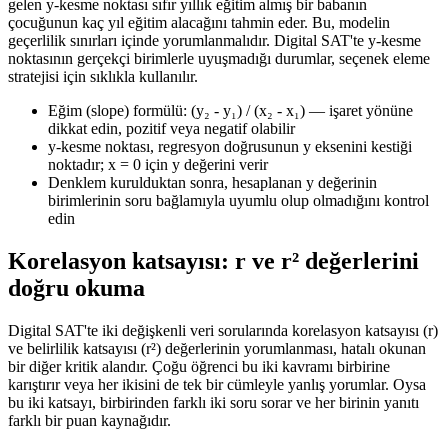
gelen y-kesme noktası sıfır yıllık eğitim almış bir babanın
çocuğunun kaç yıl eğitim alacağını tahmin eder. Bu, modelin
geçerlilik sınırları içinde yorumlanmalıdır. Digital SAT'te y-kesme
noktasının gerçekçi birimlerle uyuşmadığı durumlar, seçenek eleme
stratejisi için sıklıkla kullanılır.
Eğim (slope) formülü: (y₂ - y₁) / (x₂ - x₁) — işaret yönüne
dikkat edin, pozitif veya negatif olabilir
y-kesme noktası, regresyon doğrusunun y eksenini kestiği
noktadır; x = 0 için y değerini verir
Denklem kurulduktan sonra, hesaplanan y değerinin
birimlerinin soru bağlamıyla uyumlu olup olmadığını kontrol
edin
Korelasyon katsayısı: r ve r² değerlerini
doğru okuma
Digital SAT'te iki değişkenli veri sorularında korelasyon katsayısı (r)
ve belirlilik katsayısı (r²) değerlerinin yorumlanması, hatalı okunan
bir diğer kritik alandır. Çoğu öğrenci bu iki kavramı birbirine
karıştırır veya her ikisini de tek bir cümleyle yanlış yorumlar. Oysa
bu iki katsayı, birbirinden farklı iki soru sorar ve her birinin yanıtı
farklı bir puan kaynağıdır.