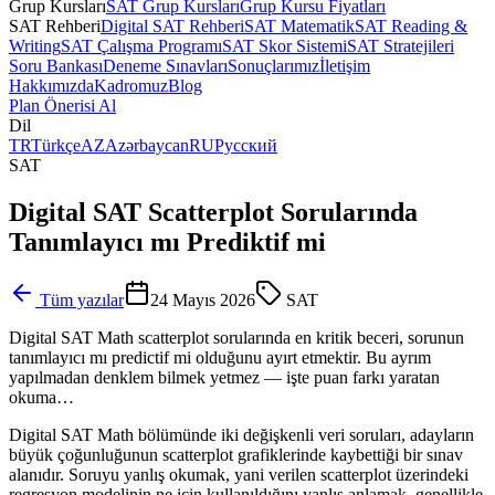
Grup Kursları
SAT Grup Kursları
Grup Kursu Fiyatları
SAT Rehberi
Digital SAT Rehberi
SAT Matematik
SAT Reading &
Writing
SAT Çalışma Programı
SAT Skor Sistemi
SAT Stratejileri
Soru Bankası
Deneme Sınavları
Sonuçlarımız
İletişim
Hakkımızda
Kadromuz
Blog
Plan Önerisi Al
Dil
TR
Türkçe
AZ
Azərbaycan
RU
Русский
SAT
Digital SAT Scatterplot Sorularında
Tanımlayıcı mı Prediktif mi
Tüm yazılar
24 Mayıs 2026
SAT
Digital SAT Math scatterplot sorularında en kritik beceri, sorunun
tanımlayıcı mı predictif mi olduğunu ayırt etmektir. Bu ayrım
yapılmadan denklem bilmek yetmez — işte puan farkı yaratan
okuma…
Digital SAT Math bölümünde iki değişkenli veri soruları, adayların
büyük çoğunluğunun scatterplot grafiklerinde kaybettiği bir sınav
alanıdır. Soruyu yanlış okumak, yani verilen scatterplot üzerindeki
regresyon modelinin ne için kullanıldığını yanlış anlamak, genellikle