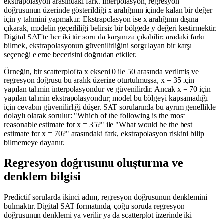
ekstrapolasyon arasındaki fark. Interpolasyon, regresyon
doğrusunun üzerinde gösterildiği x aralığının içinde kalan bir değer
için y tahmini yapmaktır. Ekstrapolasyon ise x aralığının dışına
çıkarak, modelin geçerliliği belirsiz bir bölgede y değeri kestirmektir.
Digital SAT'te her iki tür soru da karşınıza çıkabilir; aradaki farkı
bilmek, ekstrapolasyonun güvenilirliğini sorgulayan bir karşı
seçeneği eleme becerisini doğrudan etkiler.
Örneğin, bir scatterplot'ta x ekseni 0 ile 50 arasında verilmiş ve
regresyon doğrusu bu aralık üzerine oturtulmuşsa, x = 35 için
yapılan tahmin interpolasyondur ve güvenilirdir. Ancak x = 70 için
yapılan tahmin ekstrapolasyondur; model bu bölgeyi kapsamadığı
için cevabın güvenilirliği düşer. SAT sorularında bu ayrım genellikle
dolaylı olarak sorulur: "Which of the following is the most
reasonable estimate for x = 35?" ile "What would be the best
estimate for x = 70?" arasındaki fark, ekstrapolasyon riskini bilip
bilmemeye dayanır.
Regresyon doğrusunu oluşturma ve
denklem bilgisi
Predictif sorularda ikinci adım, regresyon doğrusunun denklemini
bulmaktır. Digital SAT formatında, çoğu soruda regresyon
doğrusunun denklemi ya verilir ya da scatterplot üzerinde iki