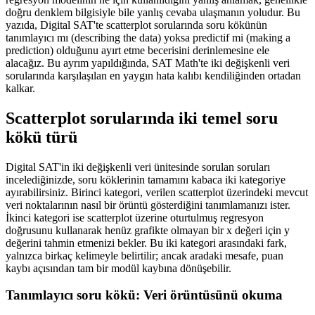
doğru denklem bilgisiyle bile yanlış cevaba ulaşmanın yoludur. Bu
yazıda, Digital SAT'te scatterplot sorularında soru kökünün
tanımlayıcı mı (describing the data) yoksa predictif mi (making a
prediction) olduğunu ayırt etme becerisini derinlemesine ele
alacağız. Bu ayrım yapıldığında, SAT Math'te iki değişkenli veri
sorularında karşılaşılan en yaygın hata kalıbı kendiliğinden ortadan
kalkar.
Scatterplot sorularında iki temel soru
kökü türü
Digital SAT'in iki değişkenli veri ünitesinde sorulan soruları
incelediğinizde, soru köklerinin tamamını kabaca iki kategoriye
ayırabilirsiniz. Birinci kategori, verilen scatterplot üzerindeki mevcut
veri noktalarının nasıl bir örüntü gösterdiğini tanımlamanızı ister.
İkinci kategori ise scatterplot üzerine oturtulmuş regresyon
doğrusunu kullanarak henüz grafikte olmayan bir x değeri için y
değerini tahmin etmenizi bekler. Bu iki kategori arasındaki fark,
yalnızca birkaç kelimeyle belirtilir; ancak aradaki mesafe, puan
kaybı açısından tam bir modül kaybına dönüşebilir.
Tanımlayıcı soru kökü: Veri örüntüsünü okuma