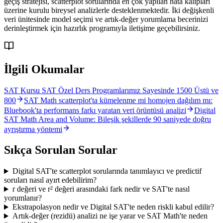
geçiş stratejisi, scatterplot sorularında en çok yapılan hata kalıpları
üzerine kurulu bireysel analizlerle desteklenmektedir. İki değişkenli
veri ünitesinde model seçimi ve artık-değer yorumlama becerinizi
derinleştirmek için hazırlık programıyla iletişime geçebilirsiniz.
İlgili Okumalar
SAT Kursu SAT Özel Ders Programlarımız Sayesinde 1500 Üstü ve
800
SAT Math scatterplot'ta kümelenme mi homojen dağılım mı:
Bluebook'ta performans farkı yaratan veri örüntüsü analizi
Digital
SAT Math Area and Volume: Bileşik şekillerde 90 saniyede doğru
ayrıştırma yöntemi
Sıkça Sorulan Sorular
Digital SAT'te scatterplot sorularında tanımlayıcı ve predictif
soruları nasıl ayırt edebilirim?
r değeri ve r² değeri arasındaki fark nedir ve SAT'te nasıl
yorumlanır?
Ekstrapolasyon nedir ve Digital SAT'te neden riskli kabul edilir?
Artık-değer (rezidü) analizi ne işe yarar ve SAT Math'te neden