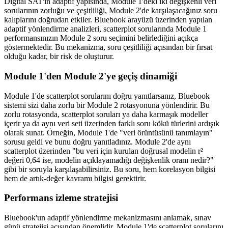
Digital SAT'in adaptif yapısında, Module 1'deki iki değişkenli veri
sorularının zorluğu ve çeşitliliği, Module 2'de karşılaşacağınız soru
kalıplarını doğrudan etkiler. Bluebook arayüzü üzerinden yapılan
adaptif yönlendirme analizleri, scatterplot sorularında Module 1
performansınızın Module 2 soru seçimini belirlediğini açıkça
göstermektedir. Bu mekanizma, soru çeşitliliği açısından bir fırsat
olduğu kadar, bir risk de oluşturur.
Module 1'den Module 2'ye geçiş dinamiği
Module 1'de scatterplot sorularını doğru yanıtlarsanız, Bluebook
sistemi sizi daha zorlu bir Module 2 rotasyonuna yönlendirir. Bu
zorlu rotasyonda, scatterplot soruları ya daha karmaşık modeller
içerir ya da aynı veri seti üzerinden farklı soru kökü türlerini ardışık
olarak sunar. Örneğin, Module 1'de "veri örüntüsünü tanımlayın"
sorusu geldi ve bunu doğru yanıtladınız. Module 2'de aynı
scatterplot üzerinden "bu veri için kurulan doğrusal modelin r²
değeri 0,64 ise, modelin açıklayamadığı değişkenlik oranı nedir?"
gibi bir soruyla karşılaşabilirsiniz. Bu soru, hem korelasyon bilgisi
hem de artık-değer kavramı bilgisi gerektirir.
Performans izleme stratejisi
Bluebook'un adaptif yönlendirme mekanizmasını anlamak, sınav
günü stratejisi açısından önemlidir. Module 1'de scatterplot sorularını