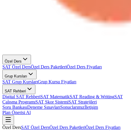
Özel Ders
SAT Özel Ders
Özel Ders Paketleri
Özel Ders Fiyatları
Grup Kursları
SAT Grup Kursları
Grup Kursu Fiyatları
SAT Rehberi
Digital SAT Rehberi
SAT Matematik
SAT Reading & Writing
SAT
Çalışma Programı
SAT Skor Sistemi
SAT Stratejileri
Soru Bankası
Deneme Sınavları
Sonuçlarımız
İletişim
Plan Önerisi Al
Özel Ders
SAT Özel Ders
Özel Ders Paketleri
Özel Ders Fiyatları