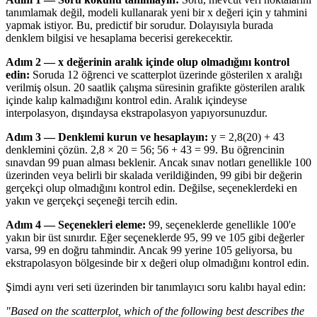
tanımlamak değil, modeli kullanarak yeni bir x değeri için y tahmini
yapmak istiyor. Bu, predictif bir sorudur. Dolayısıyla burada
denklem bilgisi ve hesaplama becerisi gerekecektir.
Adım 2 — x değerinin aralık içinde olup olmadığını kontrol
edin:
Soruda 12 öğrenci ve scatterplot üzerinde gösterilen x aralığı
verilmiş olsun. 20 saatlik çalışma süresinin grafikte gösterilen aralık
içinde kalıp kalmadığını kontrol edin. Aralık içindeyse
interpolasyon, dışındaysa ekstrapolasyon yapıyorsunuzdur.
Adım 3 — Denklemi kurun ve hesaplayın:
y = 2,8(20) + 43
denklemini çözün. 2,8 × 20 = 56; 56 + 43 = 99. Bu öğrencinin
sınavdan 99 puan alması beklenir. Ancak sınav notları genellikle 100
üzerinden veya belirli bir skalada verildiğinden, 99 gibi bir değerin
gerçekçi olup olmadığını kontrol edin. Değilse, seçeneklerdeki en
yakın ve gerçekçi seçeneği tercih edin.
Adım 4 — Seçenekleri eleme:
99, seçeneklerde genellikle 100'e
yakın bir üst sınırdır. Eğer seçeneklerde 95, 99 ve 105 gibi değerler
varsa, 99 en doğru tahmindir. Ancak 99 yerine 105 geliyorsa, bu
ekstrapolasyon bölgesinde bir x değeri olup olmadığını kontrol edin.
Şimdi aynı veri seti üzerinden bir tanımlayıcı soru kalıbı hayal edin:
"Based on the scatterplot, which of the following best describes the