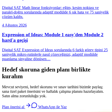
Digital SAT Math linear fonksiyonlar: eğim, kesim noktası ve
paralel-doğru sorularında adaptif modülde 6 sık hata ve 75 saniyelik
çözüm kalıbı.
4 Ağustos 2026
Expression of Ideas: Module 1 easy'den Module 2
hard'a geçişi
Digital SAT Expression of Ideas sorularında 6 farklı görev tipini 25
saniyelik mikro-rutinlerle nasıl çözeceğinizi, adaptif modülde
puanlama sinyaline dönüşen…
Hedef skoruna giden planı birlikte
kuralım
Mevcut seviyeni, hedef skorunu ve sınav tarihini bizimle paylaş;
sana özel paket önerisini ve haftalık çalışma planını hazırlayalım.
Satın alma zorunluluğu yok.
Plan önerisi al
WhatsApp ile Yaz