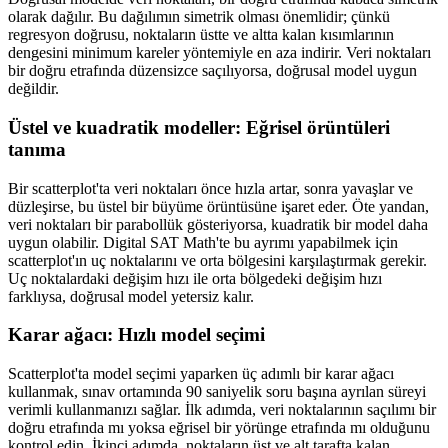
olarak dağılır. Bu dağılımın simetrik olması önemlidir; çünkü
regresyon doğrusu, noktaların üstte ve altta kalan kısımlarının
dengesini minimum kareler yöntemiyle en aza indirir. Veri noktaları
bir doğru etrafında düzensizce saçılıyorsa, doğrusal model uygun
değildir.
Üstel ve kuadratik modeller: Eğrisel örüntüleri
tanıma
Bir scatterplot'ta veri noktaları önce hızla artar, sonra yavaşlar ve
düzleşirse, bu üstel bir büyüme örüntüsüne işaret eder. Öte yandan,
veri noktaları bir parabollük gösteriyorsa, kuadratik bir model daha
uygun olabilir. Digital SAT Math'te bu ayrımı yapabilmek için
scatterplot'ın uç noktalarını ve orta bölgesini karşılaştırmak gerekir.
Uç noktalardaki değişim hızı ile orta bölgedeki değişim hızı
farklıysa, doğrusal model yetersiz kalır.
Karar ağacı: Hızlı model seçimi
Scatterplot'ta model seçimi yaparken üç adımlı bir karar ağacı
kullanmak, sınav ortamında 90 saniyelik soru başına ayrılan süreyi
verimli kullanmanızı sağlar. İlk adımda, veri noktalarının saçılımı bir
doğru etrafında mı yoksa eğrisel bir yörünge etrafında mı olduğunu
kontrol edin. İkinci adımda, noktaların üst ve alt tarafta kalan