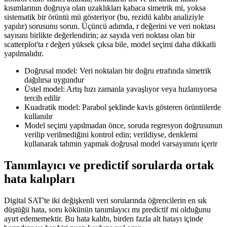
kısımlarının doğruya olan uzaklıkları kabaca simetrik mi, yoksa
sistematik bir örüntü mü gösteriyor (bu, rezidü kalıbı analiziyle
yapılır) sorusunu sorun. Üçüncü adımda, r değerini ve veri noktası
sayısını birlikte değerlendirin; az sayıda veri noktası olan bir
scatterplot'ta r değeri yüksek çıksa bile, model seçimi daha dikkatli
yapılmalıdır.
Doğrusal model: Veri noktaları bir doğru etrafında simetrik
dağılırsa uygundur
Üstel model: Artış hızı zamanla yavaşlıyor veya hızlanıyorsa
tercih edilir
Kuadratik model: Parabol şeklinde kavis gösteren örüntülerde
kullanılır
Model seçimi yapılmadan önce, soruda regresyon doğrusunun
verilip verilmediğini kontrol edin; verildiyse, denklemi
kullanarak tahmin yapmak doğrusal model varsayımını içerir
Tanımlayıcı ve predictif sorularda ortak
hata kalıpları
Digital SAT'te iki değişkenli veri sorularında öğrencilerin en sık
düştüğü hata, soru kökünün tanımlayıcı mı predictif mi olduğunu
ayırt edememektir. Bu hata kalıbı, birden fazla alt hatayı içinde