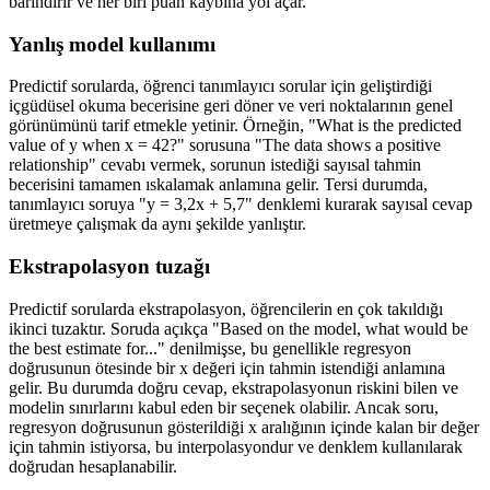
barındırır ve her biri puan kaybına yol açar.
Yanlış model kullanımı
Predictif sorularda, öğrenci tanımlayıcı sorular için geliştirdiği
içgüdüsel okuma becerisine geri döner ve veri noktalarının genel
görünümünü tarif etmekle yetinir. Örneğin, "What is the predicted
value of y when x = 42?" sorusuna "The data shows a positive
relationship" cevabı vermek, sorunun istediği sayısal tahmin
becerisini tamamen ıskalamak anlamına gelir. Tersi durumda,
tanımlayıcı soruya "y = 3,2x + 5,7" denklemi kurarak sayısal cevap
üretmeye çalışmak da aynı şekilde yanlıştır.
Ekstrapolasyon tuzağı
Predictif sorularda ekstrapolasyon, öğrencilerin en çok takıldığı
ikinci tuzaktır. Soruda açıkça "Based on the model, what would be
the best estimate for..." denilmişse, bu genellikle regresyon
doğrusunun ötesinde bir x değeri için tahmin istendiği anlamına
gelir. Bu durumda doğru cevap, ekstrapolasyonun riskini bilen ve
modelin sınırlarını kabul eden bir seçenek olabilir. Ancak soru,
regresyon doğrusunun gösterildiği x aralığının içinde kalan bir değer
için tahmin istiyorsa, bu interpolasyondur ve denklem kullanılarak
doğrudan hesaplanabilir.