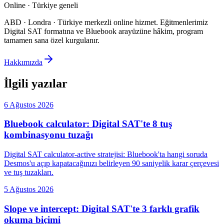
Online · Türkiye geneli
ABD · Londra · Türkiye merkezli online hizmet
.
Eğitmenlerimiz
Digital SAT formatına ve Bluebook arayüzüne hâkim, program
tamamen sana özel kurgulanır.
Hakkımızda
İlgili yazılar
6 Ağustos 2026
Bluebook calculator: Digital SAT'te 8 tuş
kombinasyonu tuzağı
Digital SAT calculator-active stratejisi: Bluebook'ta hangi soruda
Desmos'u açıp kapatacağınızı belirleyen 90 saniyelik karar çerçevesi
ve tuş tuzakları.
5 Ağustos 2026
Slope ve intercept: Digital SAT'te 3 farklı grafik
okuma biçimi