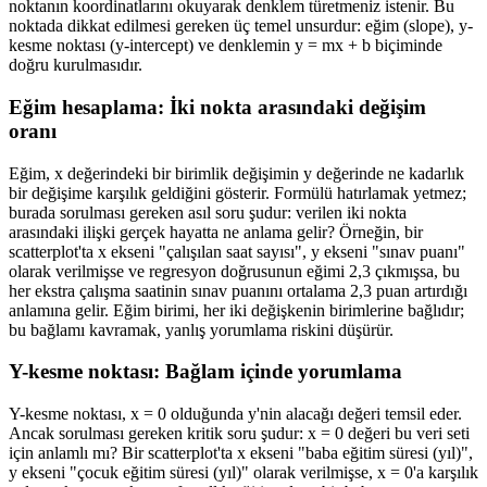
noktanın koordinatlarını okuyarak denklem türetmeniz istenir. Bu
noktada dikkat edilmesi gereken üç temel unsurdur: eğim (slope), y-
kesme noktası (y-intercept) ve denklemin y = mx + b biçiminde
doğru kurulmasıdır.
Eğim hesaplama: İki nokta arasındaki değişim
oranı
Eğim, x değerindeki bir birimlik değişimin y değerinde ne kadarlık
bir değişime karşılık geldiğini gösterir. Formülü hatırlamak yetmez;
burada sorulması gereken asıl soru şudur: verilen iki nokta
arasındaki ilişki gerçek hayatta ne anlama gelir? Örneğin, bir
scatterplot'ta x ekseni "çalışılan saat sayısı", y ekseni "sınav puanı"
olarak verilmişse ve regresyon doğrusunun eğimi 2,3 çıkmışsa, bu
her ekstra çalışma saatinin sınav puanını ortalama 2,3 puan artırdığı
anlamına gelir. Eğim birimi, her iki değişkenin birimlerine bağlıdır;
bu bağlamı kavramak, yanlış yorumlama riskini düşürür.
Y-kesme noktası: Bağlam içinde yorumlama
Y-kesme noktası, x = 0 olduğunda y'nin alacağı değeri temsil eder.
Ancak sorulması gereken kritik soru şudur: x = 0 değeri bu veri seti
için anlamlı mı? Bir scatterplot'ta x ekseni "baba eğitim süresi (yıl)",
y ekseni "çocuk eğitim süresi (yıl)" olarak verilmişse, x = 0'a karşılık