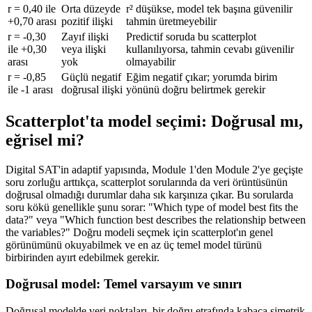
r = 0,40 ile
Orta düzeyde
r² düşükse, model tek başına güvenilir
+0,70 arası
pozitif ilişki
tahmin üretmeyebilir
r = -0,30
Zayıf ilişki
Predictif soruda bu scatterplot
ile +0,30
veya ilişki
kullanılıyorsa, tahmin cevabı güvenilir
arası
yok
olmayabilir
r = -0,85
Güçlü negatif
Eğim negatif çıkar; yorumda birim
ile -1 arası
doğrusal ilişki
yönünü doğru belirtmek gerekir
Scatterplot'ta model seçimi: Doğrusal mı,
eğrisel mi?
Digital SAT'in adaptif yapısında, Module 1'den Module 2'ye geçişte
soru zorluğu arttıkça, scatterplot sorularında da veri örüntüsünün
doğrusal olmadığı durumlar daha sık karşınıza çıkar. Bu sorularda
soru kökü genellikle şunu sorar: "Which type of model best fits the
data?" veya "Which function best describes the relationship between
the variables?" Doğru modeli seçmek için scatterplot'ın genel
görünümünü okuyabilmek ve en az üç temel model türünü
birbirinden ayırt edebilmek gerekir.
Doğrusal model: Temel varsayım ve sınırı
Doğrusal modelde veri noktaları, bir doğru etrafında kabaca simetrik