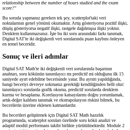
relationship between the number of hours studied and the exam
score?"
Bu soruda yapmanız gereken tek şey, scatterplot'taki veri
noktalarının genel yönünü okumaktır. Artış gösteriyorsa pozitif ilişki,
düşüş gösteriyorsa negatif ilişki, rastgele dağılmışsa ilişki yoktur.
Denklem kullanmazsınız. İşte bu iki soru arasındaki farkı tanımak,
Digital SAT'te iki değişkenli veri sorularında puan kaybını önleyen
en temel beceridir.
Sonuç ve ileri adımlar
Digital SAT Math'te iki değişkenli veri sorularında başarının
anahtarı, soru kökünün tanımlayıcı mı predictif mi olduğunu ilk 15
saniyede ayırt edebilme becerisinde yatar. Bu ayrım yapıldığında,
hangi beceriyi devreye sokmanız gerektiği kendiliğinden belli olur:
tanımlayıcı sorularda grafik okuma, predictif sorularda denklem
kurma ve hesaplama. Korelasyon katsayılarını doğru yorumlamak,
artık-değer kalıbını tanımak ve ekstrapolasyon riskini bilmek, bu
becerilerin üzerine eklenen katmanlardır.
Bu becerileri geliştirmek için Digital SAT Math hazırlık
programında, scatterplot soruları özelinde soru kökü analizi ve
adaptif modül performans takibi birlikte yürütülmektedir. Module 2