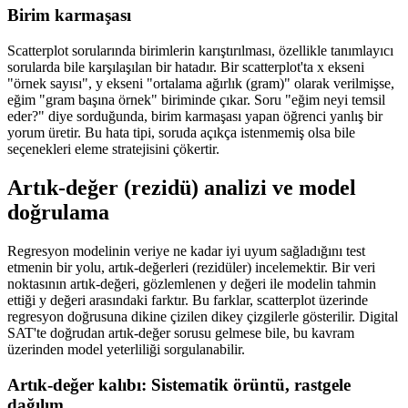
Birim karmaşası
Scatterplot sorularında birimlerin karıştırılması, özellikle tanımlayıcı
sorularda bile karşılaşılan bir hatadır. Bir scatterplot'ta x ekseni
"örnek sayısı", y ekseni "ortalama ağırlık (gram)" olarak verilmişse,
eğim "gram başına örnek" biriminde çıkar. Soru "eğim neyi temsil
eder?" diye sorduğunda, birim karmaşası yapan öğrenci yanlış bir
yorum üretir. Bu hata tipi, soruda açıkça istenmemiş olsa bile
seçenekleri eleme stratejisini çökertir.
Artık-değer (rezidü) analizi ve model
doğrulama
Regresyon modelinin veriye ne kadar iyi uyum sağladığını test
etmenin bir yolu, artık-değerleri (rezidüler) incelemektir. Bir veri
noktasının artık-değeri, gözlemlenen y değeri ile modelin tahmin
ettiği y değeri arasındaki farktır. Bu farklar, scatterplot üzerinde
regresyon doğrusuna dikine çizilen dikey çizgilerle gösterilir. Digital
SAT'te doğrudan artık-değer sorusu gelmese bile, bu kavram
üzerinden model yeterliliği sorgulanabilir.
Artık-değer kalıbı: Sistematik örüntü, rastgele
dağılım