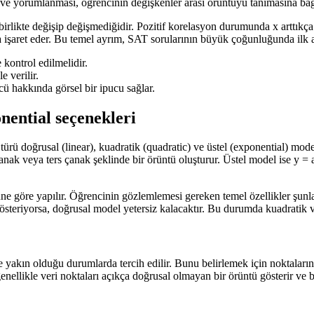
 ve yorumlanması, öğrencinin değişkenler arası örüntüyü tanımasına bağl
rlikte değişip değişmediğidir. Pozitif korelasyon durumunda x arttıkça y 
na işaret eder. Bu temel ayrım, SAT sorularının büyük çoğunluğunda ilk 
kontrol edilmelidir.
e verilir.
ü hakkında görsel bir ipucu sağlar.
nential seçenekleri
türü doğrusal (linear), kuadratik (quadratic) ve üstel (exponential) mode
nak veya ters çanak şeklinde bir örüntü oluşturur. Üstel model ise y =
e göre yapılır. Öğrencinin gözlemlemesi gereken temel özellikler şunlar
k gösteriyorsa, doğrusal model yetersiz kalacaktır. Bu durumda kuadratik 
e yakın olduğu durumlarda tercih edilir. Bunu belirlemek için noktaların 
nellikle veri noktaları açıkça doğrusal olmayan bir örüntü gösterir ve 