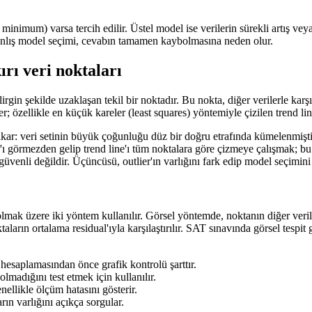
imum) varsa tercih edilir. Üstel model ise verilerin sürekli artış veya 
. Yanlış model seçimi, cevabın tamamen kaybolmasına neden olur.
ırı veri noktaları
rgin şekilde uzaklaşan tekil bir noktadır. Bu nokta, diğer verilerle karşı
r; özellikle en küçük kareler (least squares) yöntemiyle çizilen trend lin
 çıkar: veri setinin büyük çoğunluğu düz bir doğru etrafında kümelenmiş
r'ı görmezden gelip trend line'ı tüm noktalara göre çizmeye çalışmak; bu 
 güvenli değildir. Üçüncüsü, outlier'ın varlığını fark edip model seçimi
olmak üzere iki yöntem kullanılır. Görsel yöntemde, noktanın diğer veril
ların ortalama residual'ıyla karşılaştırılır. SAT sınavında görsel tespit 
m hesaplamasından önce grafik kontrolü şarttır.
lmadığını test etmek için kullanılır.
nellikle ölçüm hatasını gösterir.
rın varlığını açıkça sorgular.