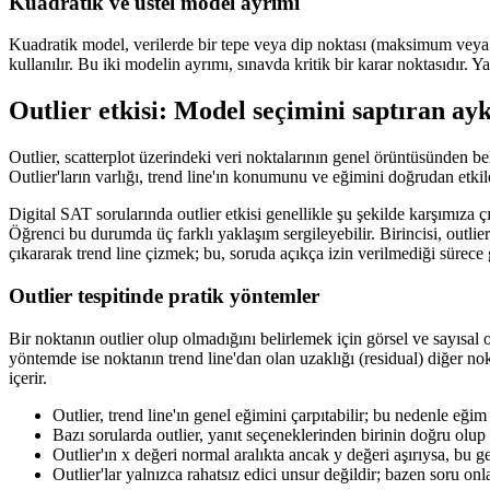
Kuadratik ve üstel model ayrımı
Kuadratik model, verilerde bir tepe veya dip noktası (maksimum veya min
kullanılır. Bu iki modelin ayrımı, sınavda kritik bir karar noktasıdır
Outlier etkisi: Model seçimini saptıran ayk
Outlier, scatterplot üzerindeki veri noktalarının genel örüntüsünden beli
Outlier'ların varlığı, trend line'ın konumunu ve eğimini doğrudan etkile
Digital SAT sorularında outlier etkisi genellikle şu şekilde karşımıza
Öğrenci bu durumda üç farklı yaklaşım sergileyebilir. Birincisi, outlie
çıkararak trend line çizmek; bu, soruda açıkça izin verilmediği sürece
Outlier tespitinde pratik yöntemler
Bir noktanın outlier olup olmadığını belirlemek için görsel ve sayısal 
yöntemde ise noktanın trend line'dan olan uzaklığı (residual) diğer nokta
içerir.
Outlier, trend line'ın genel eğimini çarpıtabilir; bu nedenle eği
Bazı sorularda outlier, yanıt seçeneklerinden birinin doğru olup o
Outlier'ın x değeri normal aralıkta ancak y değeri aşırıysa, bu ge
Outlier'lar yalnızca rahatsız edici unsur değildir; bazen soru onla