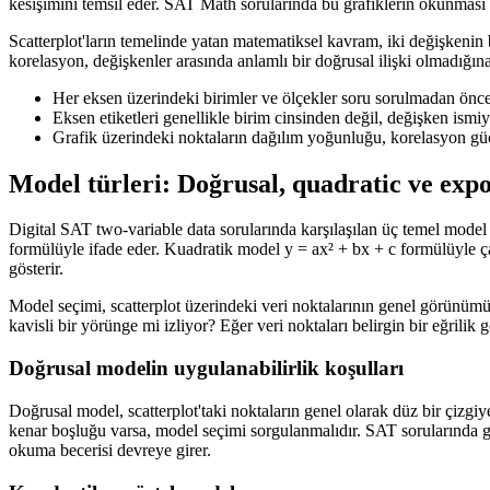
kesişimini temsil eder. SAT Math sorularında bu grafiklerin okunması
Scatterplot'ların temelinde yatan matematiksel kavram, iki değişkenin bi
korelasyon, değişkenler arasında anlamlı bir doğrusal ilişki olmadığı
Her eksen üzerindeki birimler ve ölçekler soru sorulmadan önce 
Eksen etiketleri genellikle birim cinsinden değil, değişken ismiyl
Grafik üzerindeki noktaların dağılım yoğunluğu, korelasyon güc
Model türleri: Doğrusal, quadratic ve expo
Digital SAT two-variable data sorularında karşılaşılan üç temel model 
formülüyle ifade eder. Kuadratik model y = ax² + bx + c formülüyle ça
gösterir.
Model seçimi, scatterplot üzerindeki veri noktalarının genel görünümün
kavisli bir yörünge mi izliyor? Eğer veri noktaları belirgin bir eğrili
Doğrusal modelin uygulanabilirlik koşulları
Doğrusal model, scatterplot'taki noktaların genel olarak düz bir çizgiy
kenar boşluğu varsa, model seçimi sorgulanmalıdır. SAT sorularında ge
okuma becerisi devreye girer.