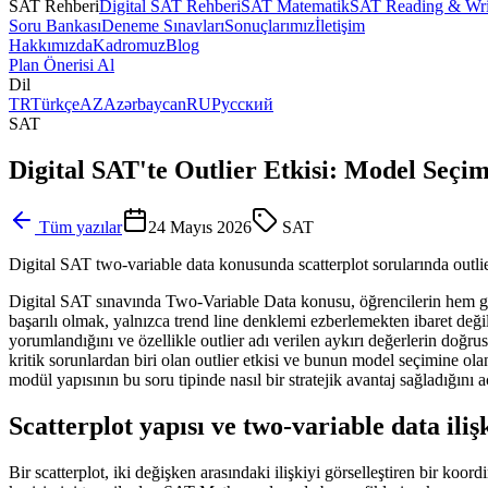
SAT Rehberi
Digital SAT Rehberi
SAT Matematik
SAT Reading & Wri
Soru Bankası
Deneme Sınavları
Sonuçlarımız
İletişim
Hakkımızda
Kadromuz
Blog
Plan Önerisi Al
Dil
TR
Türkçe
AZ
Azərbaycan
RU
Русский
SAT
Digital SAT'te Outlier Etkisi: Model Seçim
Tüm yazılar
24 Mayıs 2026
SAT
Digital SAT two-variable data konusunda scatterplot sorularında outlie
Digital SAT sınavında Two-Variable Data konusu, öğrencilerin hem gra
başarılı olmak, yalnızca trend line denklemi ezberlemekten ibaret değil
yorumlandığını ve özellikle outlier adı verilen aykırı değerlerin doğru
kritik sorunlardan biri olan outlier etkisi ve bunun model seçimine olan
modül yapısının bu soru tipinde nasıl bir stratejik avantaj sağladığını 
Scatterplot yapısı ve two-variable data iliş
Bir scatterplot, iki değişken arasındaki ilişkiyi görselleştiren bir ko