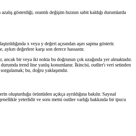
azalış gösterdiği, orantılı değişim hızının sabit kaldığı durumlarda
laştırıldığında x veya y değeri açısından aşırı sapma gösterir.
e, aykırı değerlere karşı son derece hassastır.
tir, ancak bir veya iki nokta bu doğrunun çok uzağında yer almaktadır.
durumda trend line yanlış konumlanır. İkincisi, outlier'ı veri setinden
ni sorgulamak; bu, doğru yaklaşımdır.
erin oluşturduğu örüntüden açıkça ayrıldığına bakılır. Sayısal
genellikle yeterlidir ve soru metni outlier varlığı hakkında bir ipucu