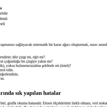
ı
ebilir
lmalı
eli
pmanızı sağlayacak sistematik bir karar ağacı oluşturmak, sınav anında 
endirin: düz çizgi mi, eğri mi?
arın çoğunluğu bu çizgiye yakın mı?
tik), yoksa hızlanma/azalma şeklinde mi (üstel)?
rol edin.
eğerlendirin.
yın.
rında sık yapılan hatalar
biri, grafik okuma hatasıdır. Eksen ölçeklerinin farklı olması, veri nokt