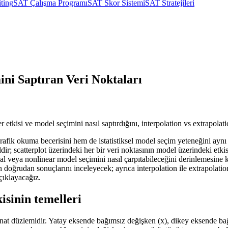
ting
SAT Çalışma Programı
SAT Skor Sistemi
SAT Stratejileri
ini Saptıran Veri Noktaları
r etkisi ve model seçimini nasıl saptırdığını, interpolation vs extrapola
fik okuma becerisini hem de istatistiksel model seçim yeteneğini aynı a
dir; scatterplot üzerindeki her bir veri noktasının model üzerindeki etki
sal veya nonlinear model seçimini nasıl çarpıtabileceğini derinlemesine k
 doğrudan sonuçlarını inceleyecek; ayrıca interpolation ile extrapolation 
açıklayacağız.
kisinin temelleri
ordinat düzlemidir. Yatay eksende bağımsız değişken (x), dikey eksende bağ