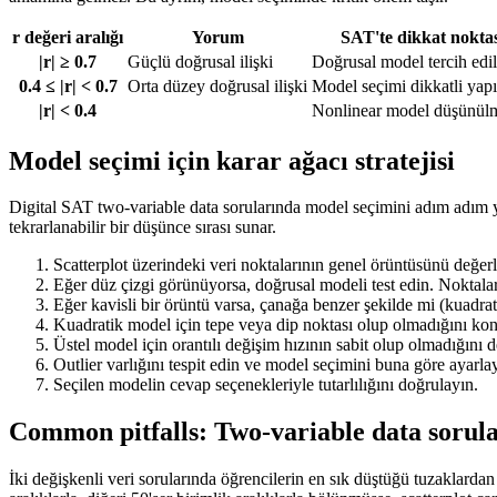
r değeri aralığı
Yorum
SAT'te dikkat noktas
|r| ≥ 0.7
Güçlü doğrusal ilişki
Doğrusal model tercih edil
0.4 ≤ |r| < 0.7
Orta düzey doğrusal ilişki
Model seçimi dikkatli yapı
|r| < 0.4
Nonlinear model düşünülm
Model seçimi için karar ağacı stratejisi
Digital SAT two-variable data sorularında model seçimini adım adım ya
tekrarlanabilir bir düşünce sırası sunar.
Scatterplot üzerindeki veri noktalarının genel örüntüsünü değerl
Eğer düz çizgi görünüyorsa, doğrusal modeli test edin. Noktal
Eğer kavisli bir örüntü varsa, çanağa benzer şekilde mi (kuadra
Kuadratik model için tepe veya dip noktası olup olmadığını kont
Üstel model için orantılı değişim hızının sabit olup olmadığını d
Outlier varlığını tespit edin ve model seçimini buna göre ayarla
Seçilen modelin cevap seçenekleriyle tutarlılığını doğrulayın.
Common pitfalls: Two-variable data sorula
İki değişkenli veri sorularında öğrencilerin en sık düştüğü tuzaklardan 