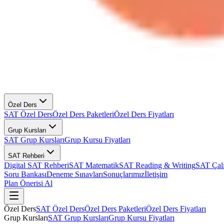
Özel Ders
SAT Özel Ders
Özel Ders Paketleri
Özel Ders Fiyatları
Grup Kursları
SAT Grup Kursları
Grup Kursu Fiyatları
SAT Rehberi
Digital SAT Rehberi
SAT Matematik
SAT Reading & Writing
SAT Çal
Soru Bankası
Deneme Sınavları
Sonuçlarımız
İletişim
Plan Önerisi Al
Özel Ders
SAT Özel Ders
Özel Ders Paketleri
Özel Ders Fiyatları
Grup Kursları
SAT Grup Kursları
Grup Kursu Fiyatları