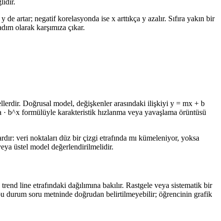
ıdır.
de artar; negatif korelasyonda ise x arttıkça y azalır. Sıfıra yakın bir
adım olarak karşımıza çıkar.
llerdir. Doğrusal model, değişkenler arasındaki ilişkiyi y = mx + b
 a · b^x formülüyle karakteristik hızlanma veya yavaşlama örüntüsü
dır: veri noktaları düz bir çizgi etrafında mı kümeleniyor, yoksa
veya üstel model değerlendirilmelidir.
trend line etrafındaki dağılımına bakılır. Rastgele veya sistematik bir
bu durum soru metninde doğrudan belirtilmeyebilir; öğrencinin grafik