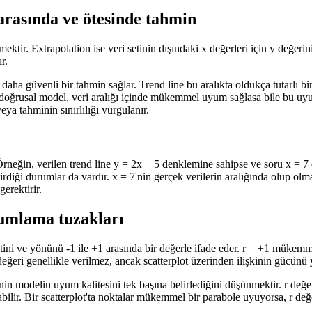
 arasında ve ötesinde tahmin
etmektir. Extrapolation ise veri setinin dışındaki x değerleri için y değe
r.
e daha güvenli bir tahmin sağlar. Trend line bu aralıkta oldukça tutarlı bi
ir doğrusal model, veri aralığı içinde mükemmel uyum sağlasa bile bu uy
eya tahminin sınırlılığı vurgulanır.
Örneğin, verilen trend line y = 2x + 5 denklemine sahipse ve soru x = 7 
ği durumlar da vardır. x = 7'nin gerçek verilerin aralığında olup olmad
gerektirir.
rumlama tuzakları
etini ve yönünü -1 ile +1 arasında bir değerle ifade eder. r = +1 mükemme
r değeri genellikle verilmez, ancak scatterplot üzerinden ilişkinin gücü
n modelin uyum kalitesini tek başına belirlediğini düşünmektir. r değeri
abilir. Bir scatterplot'ta noktalar mükemmel bir parabole uyuyorsa, r değe