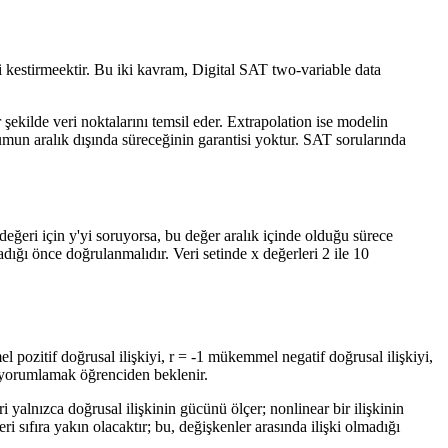
rini kestirmeektir. Bu iki kavram, Digital SAT two-variable data
r şekilde veri noktalarını temsil eder. Extrapolation ise modelin
umun aralık dışında süreceğinin garantisi yoktur. SAT sorularında
değeri için y'yi soruyorsa, bu değer aralık içinde olduğu sürece
ığı önce doğrulanmalıdır. Veri setinde x değerleri 2 ile 10
l pozitif doğrusal ilişkiyi, r = -1 mükemmel negatif doğrusal ilişkiyi,
nü yorumlamak öğrenciden beklenir.
 yalnızca doğrusal ilişkinin gücünü ölçer; nonlinear bir ilişkinin
ri sıfıra yakın olacaktır; bu, değişkenler arasında ilişki olmadığı