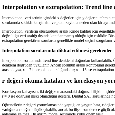
Interpolation ve extrapolation: Trend line
Interpolation, veri setinin içindeki x değerleri için y değerini tahmin 
sorularında sıklıkla karıştırılan ve puan kaybına neden olan bir ayrımdı
Interpolation, verilerin oluşturduğu aralık içinde kaldığı için genellikl
doğruluğu veri aralığı dışında kanıtlanmamış olduğu için risklidir. B
extrapolation gerektiren sorularda genellikle model seçimi sorgulanır v
Interpolation sorularında dikkat edilmesi gerekenler
Interpolation sorularında trend line denklemi doğrudan kullanılabilir. 
denklem doğrudan uygulanır. Ancak sorunun aralık kontrolünü gerektirdi
arasındaysa, x = 7 interpolation aralığındadır; x = 15 ise extrapolation 
r değeri okuma hataları ve korelasyon yo
Korelasyon katsayısı r, iki değişken arasındaki doğrusal ilişkinin şidd
r = 0 ise doğrusal ilişki olmadığını gösterir. Digital SAT sorularında 
Öğrencilerin r değeri yorumlamasında yaptığı en yaygın hata, r değerini
varlığında r değeri düşük çıkabilir, ancak bu ilişki son derece güçlü ol
anlamına gelmez. Bu ayrım, model seçiminde kritik önem taşır.