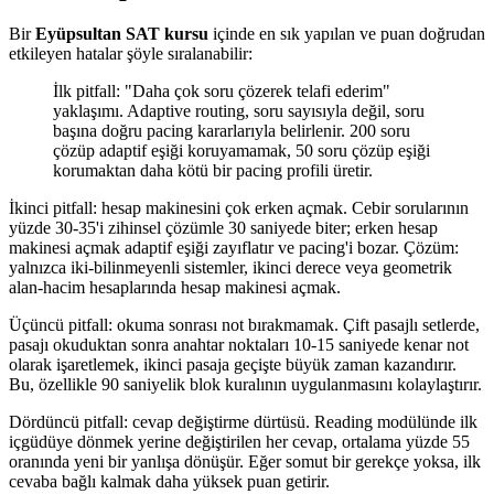
Bir
Eyüpsultan SAT kursu
içinde en sık yapılan ve puan doğrudan
etkileyen hatalar şöyle sıralanabilir:
İlk pitfall: "Daha çok soru çözerek telafi ederim"
yaklaşımı. Adaptive routing, soru sayısıyla değil, soru
başına doğru pacing kararlarıyla belirlenir. 200 soru
çözüp adaptif eşiği koruyamamak, 50 soru çözüp eşiği
korumaktan daha kötü bir pacing profili üretir.
İkinci pitfall: hesap makinesini çok erken açmak. Cebir sorularının
yüzde 30-35'i zihinsel çözümle 30 saniyede biter; erken hesap
makinesi açmak adaptif eşiği zayıflatır ve pacing'i bozar. Çözüm:
yalnızca iki-bilinmeyenli sistemler, ikinci derece veya geometrik
alan-hacim hesaplarında hesap makinesi açmak.
Üçüncü pitfall: okuma sonrası not bırakmamak. Çift pasajlı setlerde,
pasajı okuduktan sonra anahtar noktaları 10-15 saniyede kenar not
olarak işaretlemek, ikinci pasaja geçişte büyük zaman kazandırır.
Bu, özellikle 90 saniyelik blok kuralının uygulanmasını kolaylaştırır.
Dördüncü pitfall: cevap değiştirme dürtüsü. Reading modülünde ilk
içgüdüye dönmek yerine değiştirilen her cevap, ortalama yüzde 55
oranında yeni bir yanlışa dönüşür. Eğer somut bir gerekçe yoksa, ilk
cevaba bağlı kalmak daha yüksek puan getirir.