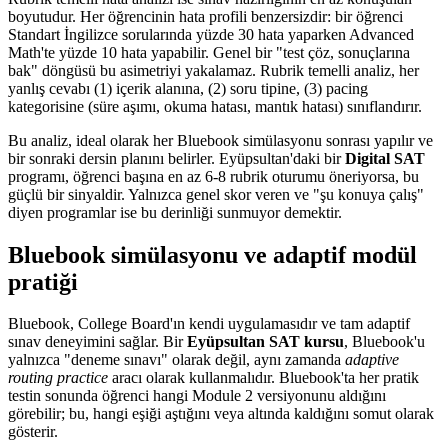
boyutudur. Her öğrencinin hata profili benzersizdir: bir öğrenci
Standart İngilizce sorularında yüzde 30 hata yaparken Advanced
Math'te yüzde 10 hata yapabilir. Genel bir "test çöz, sonuçlarına
bak" döngüsü bu asimetriyi yakalamaz. Rubrik temelli analiz, her
yanlış cevabı (1) içerik alanına, (2) soru tipine, (3) pacing
kategorisine (süre aşımı, okuma hatası, mantık hatası) sınıflandırır.
Bu analiz, ideal olarak her Bluebook simülasyonu sonrası yapılır ve
bir sonraki dersin planını belirler. Eyüpsultan'daki bir
Digital SAT
programı, öğrenci başına en az 6-8 rubrik oturumu öneriyorsa, bu
güçlü bir sinyaldir. Yalnızca genel skor veren ve "şu konuya çalış"
diyen programlar ise bu derinliği sunmuyor demektir.
Bluebook simülasyonu ve adaptif modül
pratiği
Bluebook, College Board'ın kendi uygulamasıdır ve tam adaptif
sınav deneyimini sağlar. Bir
Eyüpsultan SAT kursu
, Bluebook'u
yalnızca "deneme sınavı" olarak değil, aynı zamanda
adaptive
routing practice
aracı olarak kullanmalıdır. Bluebook'ta her pratik
testin sonunda öğrenci hangi Module 2 versiyonunu aldığını
görebilir; bu, hangi eşiği aştığını veya altında kaldığını somut olarak
gösterir.