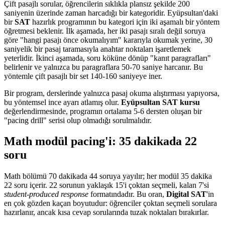
Çift pasajlı sorular, öğrencilerin sıklıkla plansız şekilde 200
saniyenin üzerinde zaman harcadığı bir kategoridir. Eyüpsultan'daki
bir
SAT
hazırlık programının bu kategori için iki aşamalı bir yöntem
öğretmesi beklenir. İlk aşamada, her iki pasajı sıralı değil soruya
göre "hangi pasajı önce okumalıyım" kararıyla okumak yerine, 30
saniyelik bir pasaj taramasıyla anahtar noktaları işaretlemek
yeterlidir. İkinci aşamada, soru köküne dönüp "kanıt paragrafları"
belirlenir ve yalnızca bu paragraflara 50-70 saniye harcanır. Bu
yöntemle çift pasajlı bir set 140-160 saniyeye iner.
Bir program, derslerinde yalnızca pasaj okuma alıştırması yapıyorsa,
bu yöntemsel ince ayarı atlamış olur.
Eyüpsultan SAT kursu
değerlendirmesinde, programın ortalama 5-6 dersten oluşan bir
"pacing drill" serisi olup olmadığı sorulmalıdır.
Math modül pacing'i: 35 dakikada 22
soru
Math bölümü 70 dakikada 44 soruya yayılır; her modül 35 dakika
22 soru içerir. 22 sorunun yaklaşık 15'i çoktan seçmeli, kalan 7'si
student-produced response
formatındadır. Bu oran,
Digital SAT
'in
en çok gözden kaçan boyutudur: öğrenciler çoktan seçmeli sorulara
hazırlanır, ancak kısa cevap sorularında tuzak noktaları bırakırlar.