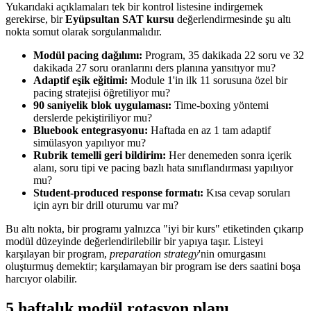
Yukarıdaki açıklamaları tek bir kontrol listesine indirgemek
gerekirse, bir
Eyüpsultan SAT kursu
değerlendirmesinde şu altı
nokta somut olarak sorgulanmalıdır.
Modül pacing dağılımı:
Program, 35 dakikada 22 soru ve 32
dakikada 27 soru oranlarını ders planına yansıtıyor mu?
Adaptif eşik eğitimi:
Module 1'in ilk 11 sorusuna özel bir
pacing stratejisi öğretiliyor mu?
90 saniyelik blok uygulaması:
Time-boxing yöntemi
derslerde pekiştiriliyor mu?
Bluebook entegrasyonu:
Haftada en az 1 tam adaptif
simülasyon yapılıyor mu?
Rubrik temelli geri bildirim:
Her denemeden sonra içerik
alanı, soru tipi ve pacing bazlı hata sınıflandırması yapılıyor
mu?
Student-produced response formatı:
Kısa cevap soruları
için ayrı bir drill oturumu var mı?
Bu altı nokta, bir programı yalnızca "iyi bir kurs" etiketinden çıkarıp
modül düzeyinde değerlendirilebilir bir yapıya taşır. Listeyi
karşılayan bir program,
preparation strategy
'nin omurgasını
oluşturmuş demektir; karşılamayan bir program ise ders saatini boşa
harcıyor olabilir.
5 haftalık modül rotasyon planı