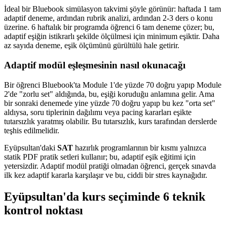
İdeal bir Bluebook simülasyon takvimi şöyle görünür: haftada 1 tam
adaptif deneme, ardından rubrik analizi, ardından 2-3 ders o konu
üzerine. 6 haftalık bir programda öğrenci 6 tam deneme çözer; bu,
adaptif eşiğin istikrarlı şekilde ölçülmesi için minimum eşiktir. Daha
az sayıda deneme, eşik ölçümünü gürültülü hale getirir.
Adaptif modül eşleşmesinin nasıl okunacağı
Bir öğrenci Bluebook'ta Module 1'de yüzde 70 doğru yapıp Module
2'de "zorlu set" aldığında, bu, eşiği koruduğu anlamına gelir. Ama
bir sonraki denemede yine yüzde 70 doğru yapıp bu kez "orta set"
aldıysa, soru tiplerinin dağılımı veya pacing kararları eşikte
tutarsızlık yaratmış olabilir. Bu tutarsızlık, kurs tarafından derslerde
teşhis edilmelidir.
Eyüpsultan'daki
SAT
hazırlık programlarının bir kısmı yalnızca
statik PDF pratik setleri kullanır; bu, adaptif eşik eğitimi için
yetersizdir. Adaptif modül pratiği olmadan öğrenci, gerçek sınavda
ilk kez adaptif kararla karşılaşır ve bu, ciddi bir stres kaynağıdır.
Eyüpsultan'da kurs seçiminde 6 teknik
kontrol noktası