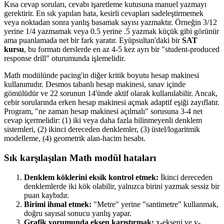
Kısa cevap soruları, cevabı işaretleme kutusuna manuel yazmayı
gerektirir. En sık yapılan hata, kesirli cevapları sadeleştirmemek
veya noktadan sonra yanlış basamak sayısı yazmaktır. Örneğin 3/12
yerine 1/4 yazmamak veya 0.5 yerine .5 yazmak küçük gibi görünür
ama puanlamada net bir fark yaratır. Eyüpsultan'daki bir
SAT
kursu
, bu formatı derslerde en az 4-5 kez ayrı bir "student-produced
response drill" oturumunda işlemelidir.
Math modülünde pacing'in diğer kritik boyutu hesap makinesi
kullanımıdır. Desmos tabanlı hesap makinesi, sınav içinde
gömülüdür ve 22 sorunun 14'ünde aktif olarak kullanılabilir. Ancak,
cebir sorularında erken hesap makinesi açmak adaptif eşiği zayıflatır.
Program, "ne zaman hesap makinesi açılmalı" sorusuna 3-4 net
cevap içermelidir: (1) iki veya daha fazla bilinmeyenli denklem
sistemleri, (2) ikinci dereceden denklemler, (3) üstel/logaritmik
modelleme, (4) geometrik alan-hacim hesabı.
Sık karşılaşılan Math modül hataları
Denklem köklerini eksik kontrol etmek:
İkinci dereceden
denklemlerde iki kök olabilir, yalnızca birini yazmak sessiz bir
puan kaybıdır.
Birimi ihmal etmek:
"Metre" yerine "santimetre" kullanmak,
doğru sayısal sonucu yanlış yapar.
Grafik yorumunda eksen karıştırmak:
x-ekseni ve y-