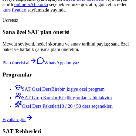
sınıflı
online SAT kursu
seçeneklerimize göz atın; güncel ücretler
kurs fiyatları
sayfamızda yayında.
Ücretsiz
Sana özel SAT plan önerisi
Mevcut seviyeni, hedef skorunu ve sınav tarihini paylaş; sana özel
paket ve haftalık çalışma planı önerelim.
Plan önerisi al
WhatsApp'tan yaz
Programlar
SAT Özel Ders
Birebir, kişiye özel program
SAT Grup Kursları
Küçük gruplar, sabit takvim
Özel Ders Paketleri
10 / 20 / 50 ders seçenekleri
Fiyatları gör
SAT Rehberleri