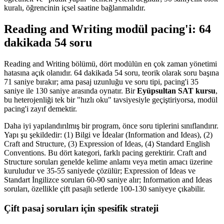
kuralı, öğrencinin içsel saatine bağlanmalıdır.
Reading and Writing modül pacing'i: 64
dakikada 54 soru
Reading and Writing bölümü, dört modülün en çok zaman yönetimi
hatasına açık olanıdır. 64 dakikada 54 soru, teorik olarak soru başına
71 saniye bırakır; ama pasaj uzunluğu ve soru tipi, pacing'i 35
saniye ile 130 saniye arasında oynatır. Bir
Eyüpsultan SAT kursu
,
bu heterojenliği tek bir "hızlı oku" tavsiyesiyle geçiştiriyorsa, modül
pacing'i zayıf demektir.
Daha iyi yapılandırılmış bir program, önce soru tiplerini sınıflandırır.
Yapı şu şekildedir: (1) Bilgi ve İdealar (Information and Ideas), (2)
Craft and Structure, (3) Expression of Ideas, (4) Standard English
Conventions. Bu dört kategori, farklı pacing gerektirir. Craft and
Structure soruları genelde kelime anlamı veya metin amacı üzerine
kuruludur ve 35-55 saniyede çözülür; Expression of Ideas ve
Standart İngilizce soruları 60-90 saniye alır; Information and Ideas
soruları, özellikle çift pasajlı setlerde 100-130 saniyeye çıkabilir.
Çift pasaj soruları için spesifik strateji