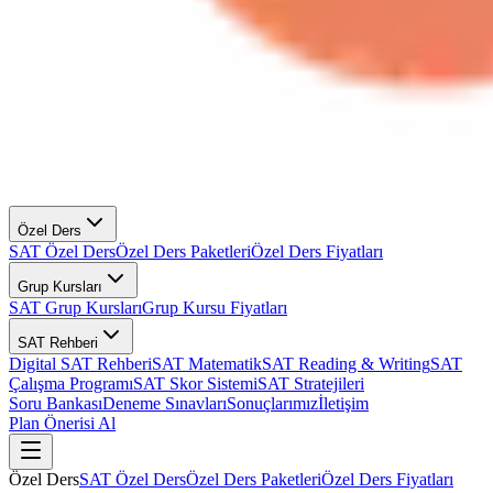
Özel Ders
SAT Özel Ders
Özel Ders Paketleri
Özel Ders Fiyatları
Grup Kursları
SAT Grup Kursları
Grup Kursu Fiyatları
SAT Rehberi
Digital SAT Rehberi
SAT Matematik
SAT Reading & Writing
SAT
Çalışma Programı
SAT Skor Sistemi
SAT Stratejileri
Soru Bankası
Deneme Sınavları
Sonuçlarımız
İletişim
Plan Önerisi Al
Özel Ders
SAT Özel Ders
Özel Ders Paketleri
Özel Ders Fiyatları