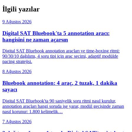
İlgili yazılar
9 Ağustos 2026
Digital SAT Bluebook'ta 5 annotation aracı:
hangisini ne zaman açarsın
Digital SAT Bluebook annotation araçları ve time-boxing ritmi:
90/30/10 dağılımı, 4 soru tipi için araç seçimi, adaptif modülde
pacing stratejisi.
8 Ağustos 2026
Bluebook annotation: 4 araç, 2 tuzak, 1 dakika
sayacı
Digital SAT Bluebook'ta 90 saniyelik soru ritmi nasıl kurulur,
annotation araçları hangi soruda işe yarar, modül geçişinde zaman
nasıl korunur: 1.800 kelimelik…
7 Ağustos 2026