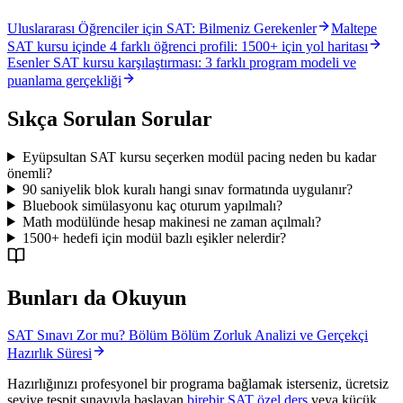
Uluslararası Öğrenciler için SAT: Bilmeniz Gerekenler
Maltepe
SAT kursu içinde 4 farklı öğrenci profili: 1500+ için yol haritası
Esenler SAT kursu karşılaştırması: 3 farklı program modeli ve
puanlama gerçekliği
Sıkça Sorulan Sorular
Eyüpsultan SAT kursu seçerken modül pacing neden bu kadar
önemli?
90 saniyelik blok kuralı hangi sınav formatında uygulanır?
Bluebook simülasyonu kaç oturum yapılmalı?
Math modülünde hesap makinesi ne zaman açılmalı?
1500+ hedefi için modül bazlı eşikler nelerdir?
Bunları da Okuyun
SAT Sınavı Zor mu? Bölüm Bölüm Zorluk Analizi ve Gerçekçi
Hazırlık Süresi
Hazırlığınızı profesyonel bir programa bağlamak isterseniz, ücretsiz
seviye tespit sınavıyla başlayan
birebir SAT özel ders
veya küçük