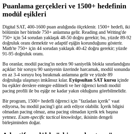
Puanlama gerçekleri ve 1500+ hedefinin
modül eşikleri
Digital SAT, 400-1600 puan aralığında ölçeklenir. 1500+ hedefi, iki
bölümün her birinde 750+ anlamına gelir. Reading and Writing'de
750+ için 54 sorudan yaklaşık 48-50 doğru gerekir; bu, yüzde 89-92
doğruluk oranı demektir ve adaptif eşiğin korunduğunu gösterir.
Math'te 750+ için 44 sorudan yaklaşık 40-42 doğru gerekir; yüzde
91-95 doğruluk oranı.
Bu oranlar, modül pacing'in neden 90 saniyelik blokla sınırlandığını
açıklar: bir soruyu 90 saniyenin üzerinde harcamak, modül sonunda
en az 3-4 soruyu boş bırakmak anlamına gelir ve yüzde 89
doğruluğa ulaşmayı imkânsız kılar.
Eyüpsultan SAT kursu
içinde
bu eşikler derslere entegre edilmeli ve her öğrenci kendi modül
pacing profili ile bu eşiğe ne kadar yakın olduğunu görebilmelidir.
Bir program, 1500+ hedefli öğrenci için "fazladan içerik" vaat
ediyorsa, bu modül pacing'i göz ardı ediyor olabilir. İçerik bilgisi
olmadan pacing olmaz, ama pacing olmadan içerik tek başına
yetmez.
Exam-specific tactical knowledge
, ikisinin dengeli
birleşiminden doğar.