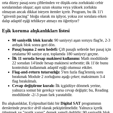
orta düzey pasaj-soru çiftlerinden ve düşük-orta zorluktaki cebir
sorularından oluşur; aşırı uzun okuma veya yüksek zorlukta
olmayan ancak dikkat isteyen itemler içerir. Program, bu ilk 11'i
"güvenli pacing" bloğu olarak mı işliyor, yoksa zor sorulara erken
dalıp adaptif eşiği tehlikeye atmayı mı öğretiyor?
Eşik koruma alışkanlıkları listesi
90 saniyelik blok kuralı:
90 saniyeyi aşan soruyu flag'le, 2-3
ardışık blok sonra geri dön.
Pasaj başına 2 soru hedefi:
Çift pasajlı setlerde her pasaj için
ortalama 90 saniye ayır, toplamda 180 saniyeyi geçme.
İlk 11 soruda hesap makinesi kullanımı:
Math modülünde
22 sorudan 14'ünde hesap makinesi serbesttir; ilk 11'de bunu
kontrolsüz kullanmak adaptif eşiği olumsuz etkiler.
Flag-and-return tutarsızlığı:
5'ten fazla flag'lenmiş soru
bırakmak Module 2 zorluğunu aşağı çeker; maksimum 3-4
flag bırakılmalı.
Cevap değiştirme kuralı:
İlk içgüdüye dönmek yerine,
yalnızca somut bir gerekçe varsa cevap değiştir; bu, Reading
modülünde -2/-3 puan fark yaratabilir.
Bu alışkanlıklar, Eyüpsultan'daki bir
Digital SAT
programının
derslerinde
practice drill
olarak pekiştirilmelidir. Yalnızca içerik
öğretmek ve "pratik yapın" demek yeterli değildir; 90 saniyelik blok