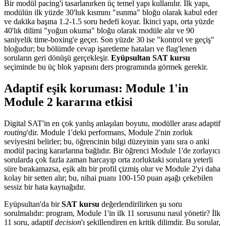
Bir modül pacing'i tasarlanırken üç temel yapı kullanılır. İlk yapı,
modülün ilk yüzde 30'luk kısmını "ısınma" bloğu olarak kabul eder
ve dakika başına 1.2-1.5 soru hedefi koyar. İkinci yapı, orta yüzde
40'lık dilimi "yoğun okuma" bloğu olarak modüle alır ve 90
saniyelik time-boxing'e geçer. Son yüzde 30 ise "kontrol ve geçiş"
bloğudur; bu bölümde cevap işaretleme hataları ve flag'lenen
soruların geri dönüşü gerçekleşir.
Eyüpsultan SAT kursu
seçiminde bu üç blok yapısını ders programında görmek gerekir.
Adaptif eşik koruması: Module 1'in
Module 2 kararına etkisi
Digital SAT'in en çok yanlış anlaşılan boyutu, modüller arası adaptif
routing
'dir. Module 1'deki performans, Module 2'nin zorluk
seviyesini belirler; bu, öğrencinin bilgi düzeyinin yanı sıra o anki
modül pacing kararlarına bağlıdır. Bir öğrenci Module 1'de zorlayıcı
sorularda çok fazla zaman harcayıp orta zorluktaki sorulara yeterli
süre bırakamazsa, eşik altı bir profil çizmiş olur ve Module 2'yi daha
kolay bir setten alır; bu, nihai puanı 100-150 puan aşağı çekebilen
sessiz bir hata kaynağıdır.
Eyüpsultan'da bir
SAT kursu
değerlendirilirken şu soru
sorulmalıdır: program, Module 1'in ilk 11 sorusunu nasıl yönetir? İlk
11 soru, adaptif
decision
'ı şekillendiren en kritik dilimdir. Bu sorular,