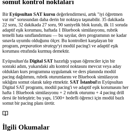
somut kontrol noktaları
Bir
Eyüpsultan SAT kursu
değerlendirmesi, artık "iyi öğretmen
var mı" sorusundan daha derin bir noktaya taşınabilir. 35 dakikada
22 soru, 32 dakikada 27 soru, 90 saniyelik blok kuralı, ilk 11 soruda
adaptif eşik koruması, haftada 1 Bluebook simülasyonu, rubrik
temelli hata sınıflandırması — bu sayılar, ders programının ne kadar
sınavla uyumlu olduğunu ölçer. Bu kontrolleri karşılayan bir
program,
preparation strategy
'yi modül pacing'i ve adaptif eşik
koruması etrafında kurmuş demektir.
Eyüpsultan'da
Digital SAT
hazırlığı yapan öğrenciler için bir
sonraki adım, yukarıdaki altı kontrol noktasını mevcut veya aday
oldukları kurs programına uygulamak ve ders planında modül
pacing dağılımını, rubrik oturumlarını ve Bluebook simülasyon
sıklığını somut olarak talep etmektir.
SAT İstanbul
'ın Eyüpsultan
Digital SAT programı, modül pacing'i ve adaptif eşik korumasını her
hafta 1 Bluebook simülasyonu + 2 rubrik oturumu + 4 pacing drill
dersi ile birleştirir; bu yapı, 1500+ hedefli öğrenci için modül bazlı
somut bir pacing planı üretir.
İlgili Okumalar