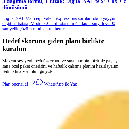
3 dağıtma formu, 1 tuzak: Digital SAT'te x² + bx + c
dönüşümü
Digital SAT Math equivalent expressions sorularında 5 yaygın
dağıtma hatası, Module 2 hard rotasının 4 adaptif sinyali ve 90
saniyelik çözüm ritmi tek rehberde.
Hedef skoruna giden planı birlikte
kuralım
Mevcut seviyeni, hedef skorunu ve sınav tarihini bizimle paylaş;
sana özel paket önerisini ve haftalık çalışma planını hazırlayalım.
Satın alma zorunluluğu yok.
Plan önerisi al
WhatsApp ile Yaz