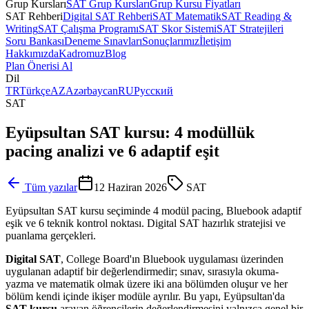
Grup Kursları
SAT Grup Kursları
Grup Kursu Fiyatları
SAT Rehberi
Digital SAT Rehberi
SAT Matematik
SAT Reading &
Writing
SAT Çalışma Programı
SAT Skor Sistemi
SAT Stratejileri
Soru Bankası
Deneme Sınavları
Sonuçlarımız
İletişim
Hakkımızda
Kadromuz
Blog
Plan Önerisi Al
Dil
TR
Türkçe
AZ
Azərbaycan
RU
Русский
SAT
Eyüpsultan SAT kursu: 4 modüllük
pacing analizi ve 6 adaptif eşit
Tüm yazılar
12 Haziran 2026
SAT
Eyüpsultan SAT kursu seçiminde 4 modül pacing, Bluebook adaptif
eşik ve 6 teknik kontrol noktası. Digital SAT hazırlık stratejisi ve
puanlama gerçekleri.
Digital SAT
, College Board'ın Bluebook uygulaması üzerinden
uygulanan adaptif bir değerlendirmedir; sınav, sırasıyla okuma-
yazma ve matematik olmak üzere iki ana bölümden oluşur ve her
bölüm kendi içinde ikişer modüle ayrılır. Bu yapı, Eyüpsultan'da
SAT kursu
arayan öğrencilerin değerlendirmesini yalnızca genel bir