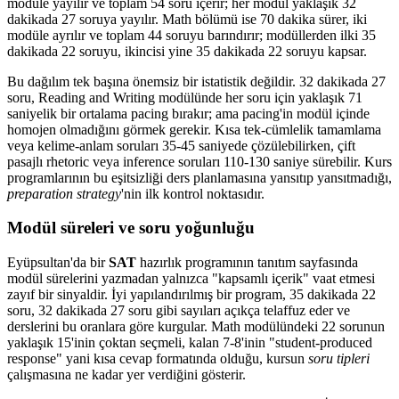
modüle yayılır ve toplam 54 soru içerir; her modül yaklaşık 32
dakikada 27 soruya yayılır. Math bölümü ise 70 dakika sürer, iki
modüle ayrılır ve toplam 44 soruyu barındırır; modüllerden ilki 35
dakikada 22 soruyu, ikincisi yine 35 dakikada 22 soruyu kapsar.
Bu dağılım tek başına önemsiz bir istatistik değildir. 32 dakikada 27
soru, Reading and Writing modülünde her soru için yaklaşık 71
saniyelik bir ortalama pacing bırakır; ama pacing'in modül içinde
homojen olmadığını görmek gerekir. Kısa tek-cümlelik tamamlama
veya kelime-anlam soruları 35-45 saniyede çözülebilirken, çift
pasajlı rhetoric veya inference soruları 110-130 saniye sürebilir. Kurs
programlarının bu eşitsizliği ders planlamasına yansıtıp yansıtmadığı,
preparation strategy
'nin ilk kontrol noktasıdır.
Modül süreleri ve soru yoğunluğu
Eyüpsultan'da bir
SAT
hazırlık programının tanıtım sayfasında
modül sürelerini yazmadan yalnızca "kapsamlı içerik" vaat etmesi
zayıf bir sinyaldir. İyi yapılandırılmış bir program, 35 dakikada 22
soru, 32 dakikada 27 soru gibi sayıları açıkça telaffuz eder ve
derslerini bu oranlara göre kurgular. Math modülündeki 22 sorunun
yaklaşık 15'inin çoktan seçmeli, kalan 7-8'inin "student-produced
response" yani kısa cevap formatında olduğu, kursun
soru tipleri
çalışmasına ne kadar yer verdiğini gösterir.