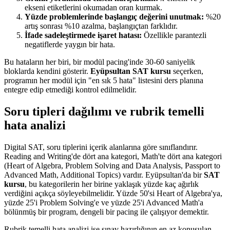
ekseni etiketlerini okumadan oran kurmak.
Yüzde problemlerinde başlangıç değerini unutmak:
%20
artış sonrası %10 azalma, başlangıçtan farklıdır.
İfade sadeleştirmede işaret hatası:
Özellikle parantezli
negatiflerde yaygın bir hata.
Bu hataların her biri, bir modül pacing'inde 30-60 saniyelik
bloklarda kendini gösterir.
Eyüpsultan SAT kursu
seçerken,
programın her modül için "en sık 5 hata" listesini ders planına
entegre edip etmediği kontrol edilmelidir.
Soru tipleri dağılımı ve rubrik temelli
hata analizi
Digital SAT, soru tiplerini içerik alanlarına göre sınıflandırır.
Reading and Writing'de dört ana kategori, Math'te dört ana kategori
(Heart of Algebra, Problem Solving and Data Analysis, Passport to
Advanced Math, Additional Topics) vardır. Eyüpsultan'da bir
SAT
kursu
, bu kategorilerin her birine yaklaşık yüzde kaç ağırlık
verdiğini açıkça söyleyebilmelidir. Yüzde 50'si Heart of Algebra'ya,
yüzde 25'i Problem Solving'e ve yüzde 25'i Advanced Math'a
bölünmüş bir program, dengeli bir pacing ile çalışıyor demektir.
Rubrik temelli hata analizi ise sınav hazırlığının en az konuşulan