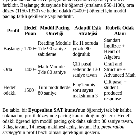
farklıdır. Başlangıç düzeyinde bir öğrenci (ortalama 950-1100), orta
düzey (1150-1350) ve hedef odaklı (1400+) öğrenci için modül
pacing farklı şekillerde yapılandırılır.
Hedef
Modül Pacing
Adaptif Eşik
Rubrik Odak
Profil
Puan
Önceliği
Stratejisi
Alanı
Standart
Reading Module
İlk 11 soruda
İngilizce +
Başlangıç
1200+
1'de 90 saniye
yüzde 80
Heart of
sabitleme
doğruluk
Algebra
Çift pasaj
Craft and
Math Module
Orta
1400+
setlerinde 130
Structure +
2'de 80 saniye
saniye tavan
Advanced Math
Çift pasaj +
Flag'lenmiş
Hedef
Tüm modüllerde
student-
1500+
soru sayısı
odaklı
80 saniye
produced
maksimum 3
response
Bu tablo, bir
Eyüpsultan SAT kursu
'nun öğrenciyi tek bir kalıba
sokmadan, profil düzeyinde pacing kararı aldığını gösterir. Hedef
odaklı öğrenci için modül pacing çok daha sıkıdır: 80 saniye tavan,
3 flag tavanı, 14 hesap makinesi açılışı tavanı. Bu,
preparation
strategy
'nin profil bazlı olması gerektiğini gösterir.