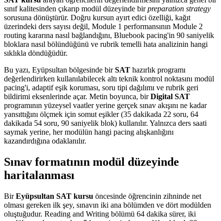
sınıf kalitesinden çıkarıp modül düzeyinde bir
preparation strategy
sorusuna dönüştürür. Doğru kursun ayırt edici özelliği, kağıt
üzerindeki ders sayısı değil, Module 1 performansının Module 2
routing kararına nasıl bağlandığını, Bluebook pacing'in 90 saniyelik
bloklara nasıl bölündüğünü ve rubrik temelli hata analizinin hangi
sıklıkla döndüğüdür.
Bu yazı, Eyüpsultan bölgesinde bir
SAT
hazırlık programı
değerlendirirken kullanılabilecek altı teknik kontrol noktasını modül
pacing'i, adaptif eşik koruması, soru tipi dağılımı ve rubrik geri
bildirimi eksenlerinde açar. Metin boyunca, bir
Digital SAT
programının yüzeysel vaatler yerine gerçek sınav akışını ne kadar
yansıttığını ölçmek için somut eşikler (35 dakikada 22 soru, 64
dakikada 54 soru, 90 saniyelik blok) kullanılır. Yalnızca ders saati
saymak yerine, her modülün hangi pacing alışkanlığını
kazandırdığına odaklanılır.
Sınav formatının modül düzeyinde
haritalanması
Bir
Eyüpsultan SAT kursu
öncesinde öğrencinin zihninde net
olması gereken ilk şey, sınavın iki ana bölümden ve dört modülden
oluştuğudur. Reading and Writing bölümü 64 dakika sürer, iki