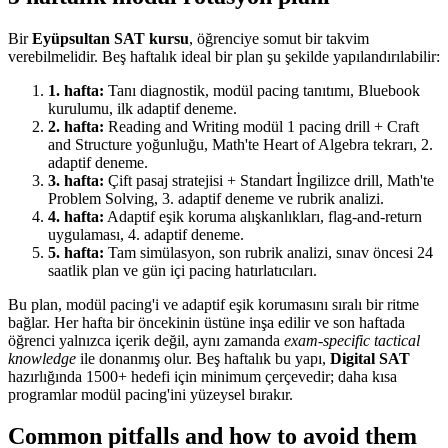
Bir
Eyüpsultan SAT kursu
, öğrenciye somut bir takvim
verebilmelidir. Beş haftalık ideal bir plan şu şekilde yapılandırılabilir:
1. hafta:
Tanı diagnostik, modül pacing tanıtımı, Bluebook
kurulumu, ilk adaptif deneme.
2. hafta:
Reading and Writing modül 1 pacing drill + Craft
and Structure yoğunluğu, Math'te Heart of Algebra tekrarı, 2.
adaptif deneme.
3. hafta:
Çift pasaj stratejisi + Standart İngilizce drill, Math'te
Problem Solving, 3. adaptif deneme ve rubrik analizi.
4. hafta:
Adaptif eşik koruma alışkanlıkları, flag-and-return
uygulaması, 4. adaptif deneme.
5. hafta:
Tam simülasyon, son rubrik analizi, sınav öncesi 24
saatlik plan ve gün içi pacing hatırlatıcıları.
Bu plan, modül pacing'i ve adaptif eşik korumasını sıralı bir ritme
bağlar. Her hafta bir öncekinin üstüne inşa edilir ve son haftada
öğrenci yalnızca içerik değil, aynı zamanda
exam-specific tactical
knowledge
ile donanmış olur. Beş haftalık bu yapı,
Digital SAT
hazırlığında 1500+ hedefi için minimum çerçevedir; daha kısa
programlar modül pacing'ini yüzeysel bırakır.
Common pitfalls and how to avoid them