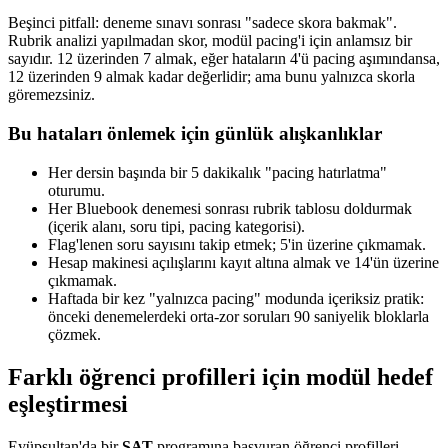
Beşinci pitfall: deneme sınavı sonrası "sadece skora bakmak".
Rubrik analizi yapılmadan skor, modül pacing'i için anlamsız bir
sayıdır. 12 üzerinden 7 almak, eğer hataların 4'ü pacing aşımındansa,
12 üzerinden 9 almak kadar değerlidir; ama bunu yalnızca skorla
göremezsiniz.
Bu hataları önlemek için günlük alışkanlıklar
Her dersin başında bir 5 dakikalık "pacing hatırlatma"
oturumu.
Her Bluebook denemesi sonrası rubrik tablosu doldurmak
(içerik alanı, soru tipi, pacing kategorisi).
Flag'lenen soru sayısını takip etmek; 5'in üzerine çıkmamak.
Hesap makinesi açılışlarını kayıt altına almak ve 14'ün üzerine
çıkmamak.
Haftada bir kez "yalnızca pacing" modunda içeriksiz pratik:
önceki denemelerdeki orta-zor soruları 90 saniyelik bloklarla
çözmek.
Farklı öğrenci profilleri için modül hedef
eşleştirmesi
Eyüpsultan'da bir
SAT
programına başvuran öğrenci profilleri