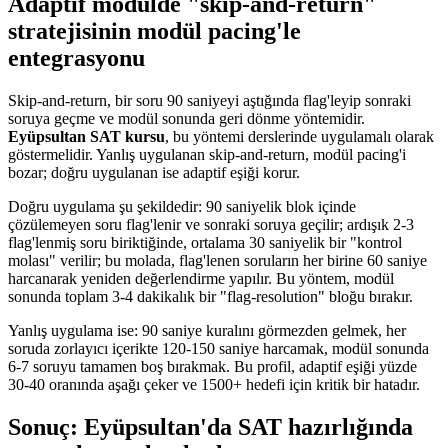
Adaptif modülde "skip-and-return"
stratejisinin modül pacing'le
entegrasyonu
Skip-and-return, bir soru 90 saniyeyi aştığında flag'leyip sonraki
soruya geçme ve modül sonunda geri dönme yöntemidir.
Eyüpsultan SAT kursu
, bu yöntemi derslerinde uygulamalı olarak
göstermelidir. Yanlış uygulanan skip-and-return, modül pacing'i
bozar; doğru uygulanan ise adaptif eşiği korur.
Doğru uygulama şu şekildedir: 90 saniyelik blok içinde
çözülemeyen soru flag'lenir ve sonraki soruya geçilir; ardışık 2-3
flag'lenmiş soru biriktiğinde, ortalama 30 saniyelik bir "kontrol
molası" verilir; bu molada, flag'lenen soruların her birine 60 saniye
harcanarak yeniden değerlendirme yapılır. Bu yöntem, modül
sonunda toplam 3-4 dakikalık bir "flag-resolution" bloğu bırakır.
Yanlış uygulama ise: 90 saniye kuralını görmezden gelmek, her
soruda zorlayıcı içerikte 120-150 saniye harcamak, modül sonunda
6-7 soruyu tamamen boş bırakmak. Bu profil, adaptif eşiği yüzde
30-40 oranında aşağı çeker ve 1500+ hedefi için kritik bir hatadır.
Sonuç: Eyüpsultan'da SAT hazırlığında