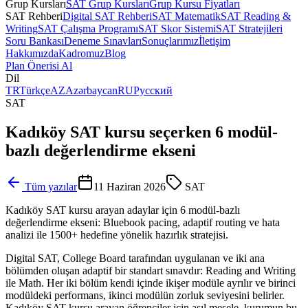
Grup Kursları
SAT Grup Kursları
Grup Kursu Fiyatları
SAT Rehberi
Digital SAT Rehberi
SAT Matematik
SAT Reading &
Writing
SAT Çalışma Programı
SAT Skor Sistemi
SAT Stratejileri
Soru Bankası
Deneme Sınavları
Sonuçlarımız
İletişim
Hakkımızda
Kadromuz
Blog
Plan Önerisi Al
Dil
TR
Türkçe
AZ
Azərbaycan
RU
Русский
SAT
Kadıköy SAT kursu seçerken 6 modül-
bazlı değerlendirme ekseni
Tüm yazılar
11 Haziran 2026
SAT
Kadıköy SAT kursu arayan adaylar için 6 modül-bazlı
değerlendirme ekseni: Bluebook pacing, adaptif routing ve hata
analizi ile 1500+ hedefine yönelik hazırlık stratejisi.
Digital SAT, College Board tarafından uygulanan ve iki ana
bölümden oluşan adaptif bir standart sınavdır: Reading and Writing
ile Math. Her iki bölüm kendi içinde ikişer modüle ayrılır ve birinci
modüldeki performans, ikinci modülün zorluk seviyesini belirler.
Kadıköy SAT kursu arayan öğrenciler için asıl mesele, kurumun bu