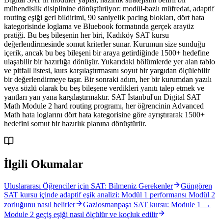
mühendislik disiplinine dönüştürüyor: modül-bazlı müfredat, adaptif
routing eşiği geri bildirimi, 90 saniyelik pacing blokları, dört hata
kategorisinde loglama ve Bluebook formatında gerçek arayüz
pratiği. Bu beş bileşenin her biri, Kadıköy SAT kursu
değerlendirmesinde somut kriterler sunar. Kurumun size sunduğu
içerik, ancak bu beş bileşeni bir araya getirdiğinde 1500+ hedefine
ulaşabilir bir hazırlığa dönüşür. Yukarıdaki bölümlerde yer alan tablo
ve pitfall listesi, kurs karşılaştırmasını soyut bir yargıdan ölçülebilir
bir değerlendirmeye taşır. Bir sonraki adım, her bir kurumdan yazılı
veya sözlü olarak bu beş bileşene verdikleri yanıtı talep etmek ve
yantları yan yana karşılaştırmaktır. SAT İstanbul'un Digital SAT
Math Module 2 hard routing programı, her öğrencinin Advanced
Math hata loglarını dört hata kategorisine göre ayrıştırarak 1500+
hedefini somut bir hazırlık planına dönüştürür.
İlgili Okumalar
Uluslararası Öğrenciler için SAT: Bilmeniz Gerekenler
Güngören
SAT kursu içinde adaptif eşik analizi: Modül 1 performansı Modül 2
zorluğunu nasıl belirler
Gaziosmanpaşa SAT kursu: Module 1 →
Module 2 geçiş eşiği nasıl ölçülür ve koçluk edilir