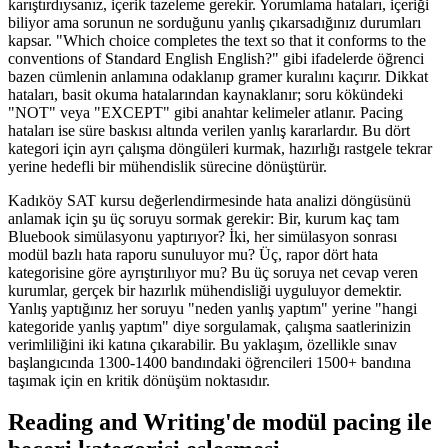
karıştırdıysanız, içerik tazeleme gerekir. Yorumlama hataları, içeriği
biliyor ama sorunun ne sorduğunu yanlış çıkarsadığınız durumları
kapsar. "Which choice completes the text so that it conforms to the
conventions of Standard English English?" gibi ifadelerde öğrenci
bazen cümlenin anlamına odaklanıp gramer kuralını kaçırır. Dikkat
hataları, basit okuma hatalarından kaynaklanır; soru kökündeki
"NOT" veya "EXCEPT" gibi anahtar kelimeler atlanır. Pacing
hataları ise süre baskısı altında verilen yanlış kararlardır. Bu dört
kategori için ayrı çalışma döngüleri kurmak, hazırlığı rastgele tekrar
yerine hedefli bir mühendislik sürecine dönüştürür.
Kadıköy SAT kursu değerlendirmesinde hata analizi döngüsünü
anlamak için şu üç soruyu sormak gerekir: Bir, kurum kaç tam
Bluebook simülasyonu yaptırıyor? İki, her simülasyon sonrası
modül bazlı hata raporu sunuluyor mu? Üç, rapor dört hata
kategorisine göre ayrıştırılıyor mu? Bu üç soruya net cevap veren
kurumlar, gerçek bir hazırlık mühendisliği uyguluyor demektir.
Yanlış yaptığınız her soruyu "neden yanlış yaptım" yerine "hangi
kategoride yanlış yaptım" diye sorgulamak, çalışma saatlerinizin
verimliliğini iki katına çıkarabilir. Bu yaklaşım, özellikle sınav
başlangıcında 1300-1400 bandındaki öğrencileri 1500+ bandına
taşımak için en kritik dönüşüm noktasıdır.
Reading and Writing'de modül pacing ile