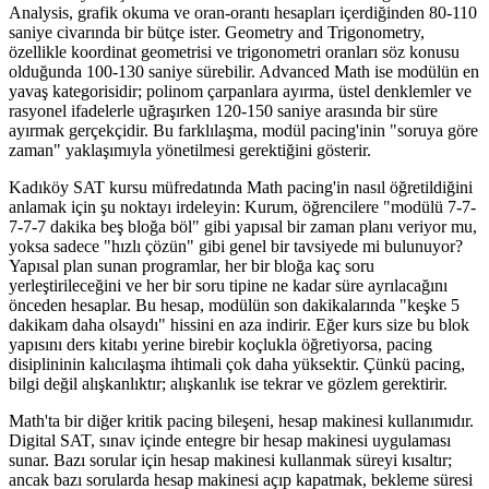
Analysis, grafik okuma ve oran-orantı hesapları içerdiğinden 80-110
saniye civarında bir bütçe ister. Geometry and Trigonometry,
özellikle koordinat geometrisi ve trigonometri oranları söz konusu
olduğunda 100-130 saniye sürebilir. Advanced Math ise modülün en
yavaş kategorisidir; polinom çarpanlara ayırma, üstel denklemler ve
rasyonel ifadelerle uğraşırken 120-150 saniye arasında bir süre
ayırmak gerçekçidir. Bu farklılaşma, modül pacing'inin "soruya göre
zaman" yaklaşımıyla yönetilmesi gerektiğini gösterir.
Kadıköy SAT kursu müfredatında Math pacing'in nasıl öğretildiğini
anlamak için şu noktayı irdeleyin: Kurum, öğrencilere "modülü 7-7-
7-7-7 dakika beş bloğa böl" gibi yapısal bir zaman planı veriyor mu,
yoksa sadece "hızlı çözün" gibi genel bir tavsiyede mi bulunuyor?
Yapısal plan sunan programlar, her bir bloğa kaç soru
yerleştirileceğini ve her bir soru tipine ne kadar süre ayrılacağını
önceden hesaplar. Bu hesap, modülün son dakikalarında "keşke 5
dakikam daha olsaydı" hissini en aza indirir. Eğer kurs size bu blok
yapısını ders kitabı yerine birebir koçlukla öğretiyorsa, pacing
disiplininin kalıcılaşma ihtimali çok daha yüksektir. Çünkü pacing,
bilgi değil alışkanlıktır; alışkanlık ise tekrar ve gözlem gerektirir.
Math'ta bir diğer kritik pacing bileşeni, hesap makinesi kullanımıdır.
Digital SAT, sınav içinde entegre bir hesap makinesi uygulaması
sunar. Bazı sorular için hesap makinesi kullanmak süreyi kısaltır;
ancak bazı sorularda hesap makinesi açıp kapatmak, bekleme süresi