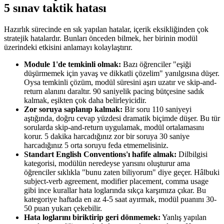
5 sınav taktik hatası
Hazırlık sürecinde en sık yapılan hatalar, içerik eksikliğinden çok
stratejik hatalardır. Bunları önceden bilmek, her birinin modül
üzerindeki etkisini anlamayı kolaylaştırır.
Module 1'de temkinli olmak:
Bazı öğrenciler "eşiği
düşürmemek için yavaş ve dikkatli çözelim" yanılgısına düşer.
Oysa temkinli çözüm, modül süresini aşırı uzatır ve skip-and-
return alanını daraltır. 90 saniyelik pacing bütçesine sadık
kalmak, eşikten çok daha belirleyicidir.
Zor soruya saplanıp kalmak:
Bir soru 110 saniyeyi
aştığında, doğru cevap yüzdesi dramatik biçimde düşer. Bu tür
sorularda skip-and-return uygulamak, modül ortalamasını
korur. 5 dakika harcadığınız zor bir soruya 30 saniye
harcadığınız 5 orta soruyu feda etmemelisiniz.
Standart English Conventions'ı hafife almak:
Dilbilgisi
kategorisi, modülün neredeyse yarısını oluşturur ama
öğrenciler sıklıkla "bunu zaten biliyorum" diye geçer. Hâlbuki
subject-verb agreement, modifier placement, comma usage
gibi ince kurallar hata loglarında sıkça karşımıza çıkar. Bu
kategoriye haftada en az 4-5 saat ayırmak, modül puanını 30-
50 puan yukarı çekebilir.
Hata loglarını biriktirip geri dönmemek:
Yanlış yapılan