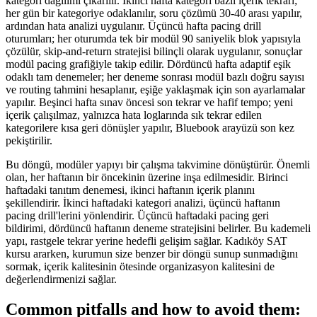
kategori dağılımı çıkarılır. İkinci hafta kategori bazlı içerik tekrarı;
her gün bir kategoriye odaklanılır, soru çözümü 30-40 arası yapılır,
ardından hata analizi uygulanır. Üçüncü hafta pacing drill
oturumları; her oturumda tek bir modül 90 saniyelik blok yapısıyla
çözülür, skip-and-return stratejisi bilinçli olarak uygulanır, sonuçlar
modül pacing grafiğiyle takip edilir. Dördüncü hafta adaptif eşik
odaklı tam denemeler; her deneme sonrası modül bazlı doğru sayısı
ve routing tahmini hesaplanır, eşiğe yaklaşmak için son ayarlamalar
yapılır. Beşinci hafta sınav öncesi son tekrar ve hafif tempo; yeni
içerik çalışılmaz, yalnızca hata loglarında sık tekrar edilen
kategorilere kısa geri dönüşler yapılır, Bluebook arayüzü son kez
pekiştirilir.
Bu döngü, modüler yapıyı bir çalışma takvimine dönüştürür. Önemli
olan, her haftanın bir öncekinin üzerine inşa edilmesidir. Birinci
haftadaki tanıtım denemesi, ikinci haftanın içerik planını
şekillendirir. İkinci haftadaki kategori analizi, üçüncü haftanın
pacing drill'lerini yönlendirir. Üçüncü haftadaki pacing geri
bildirimi, dördüncü haftanın deneme stratejisini belirler. Bu kademeli
yapı, rastgele tekrar yerine hedefli gelişim sağlar. Kadıköy SAT
kursu ararken, kurumun size benzer bir döngü sunup sunmadığını
sormak, içerik kalitesinin ötesinde organizasyon kalitesini de
değerlendirmenizi sağlar.
Common pitfalls and how to avoid them: