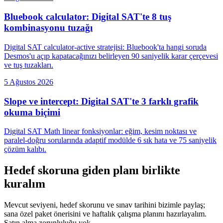
Bluebook calculator: Digital SAT'te 8 tuş
kombinasyonu tuzağı
Digital SAT calculator-active stratejisi: Bluebook'ta hangi soruda
Desmos'u açıp kapatacağınızı belirleyen 90 saniyelik karar çerçevesi
ve tuş tuzakları.
5 Ağustos 2026
Slope ve intercept: Digital SAT'te 3 farklı grafik
okuma biçimi
Digital SAT Math linear fonksiyonlar: eğim, kesim noktası ve
paralel-doğru sorularında adaptif modülde 6 sık hata ve 75 saniyelik
çözüm kalıbı.
Hedef skoruna giden planı birlikte
kuralım
Mevcut seviyeni, hedef skorunu ve sınav tarihini bizimle paylaş;
sana özel paket önerisini ve haftalık çalışma planını hazırlayalım.
Satın alma zorunluluğu yok.