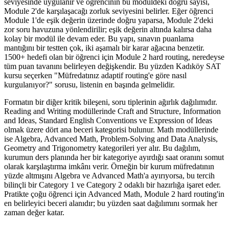
seviyesinde uygulanır ve öğrencinin bu modüldeki doğru sayısı,
Module 2'de karşılaşacağı zorluk seviyesini belirler. Eğer öğrenci
Module 1'de eşik değerin üzerinde doğru yaparsa, Module 2'deki
zor soru havuzuna yönlendirilir; eşik değerin altında kalırsa daha
kolay bir modül ile devam eder. Bu yapı, sınavın puanlama
mantığını bir testten çok, iki aşamalı bir karar ağacına benzetir.
1500+ hedefi olan bir öğrenci için Module 2 hard routing, neredeyse
tüm puan tavanını belirleyen değişkendir. Bu yüzden Kadıköy SAT
kursu seçerken "Müfredatınız adaptif routing'e göre nasıl
kurgulanıyor?" sorusu, listenin en başında gelmelidir.
Formatın bir diğer kritik bileşeni, soru tiplerinin ağırlık dağılımıdır.
Reading and Writing modüllerinde Craft and Structure, Information
and Ideas, Standard English Conventions ve Expression of Ideas
olmak üzere dört ana beceri kategorisi bulunur. Math modüllerinde
ise Algebra, Advanced Math, Problem-Solving and Data Analysis,
Geometry and Trigonometry kategorileri yer alır. Bu dağılım,
kurumun ders planında her bir kategoriye ayırdığı saat oranını somut
olarak karşılaştırma imkânı verir. Örneğin bir kurum müfredatının
yüzde altmışını Algebra ve Advanced Math'a ayırıyorsa, bu tercih
bilinçli bir Category 1 ve Category 2 odaklı bir hazırlığa işaret eder.
Pratikte çoğu öğrenci için Advanced Math, Module 2 hard routing'in
en belirleyici beceri alanıdır; bu yüzden saat dağılımını sormak her
zaman değer katar.