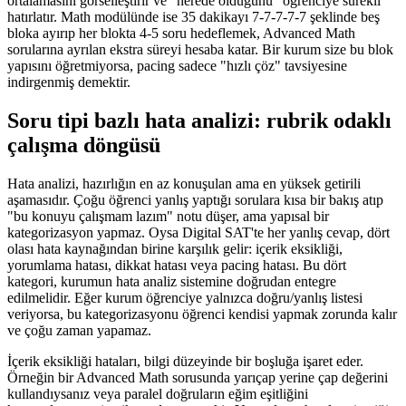
ortalamasını görselleştirir ve "nerede olduğunu" öğrenciye sürekli
hatırlatır. Math modülünde ise 35 dakikayı 7-7-7-7-7 şeklinde beş
bloka ayırıp her blokta 4-5 soru hedeflemek, Advanced Math
sorularına ayrılan ekstra süreyi hesaba katar. Bir kurum size bu blok
yapısını öğretmiyorsa, pacing sadece "hızlı çöz" tavsiyesine
indirgenmiş demektir.
Soru tipi bazlı hata analizi: rubrik odaklı
çalışma döngüsü
Hata analizi, hazırlığın en az konuşulan ama en yüksek getirili
aşamasıdır. Çoğu öğrenci yanlış yaptığı sorulara kısa bir bakış atıp
"bu konuyu çalışmam lazım" notu düşer, ama yapısal bir
kategorizasyon yapmaz. Oysa Digital SAT'te her yanlış cevap, dört
olası hata kaynağından birine karşılık gelir: içerik eksikliği,
yorumlama hatası, dikkat hatası veya pacing hatası. Bu dört
kategori, kurumun hata analiz sistemine doğrudan entegre
edilmelidir. Eğer kurum öğrenciye yalnızca doğru/yanlış listesi
veriyorsa, bu kategorizasyonu öğrenci kendisi yapmak zorunda kalır
ve çoğu zaman yapamaz.
İçerik eksikliği hataları, bilgi düzeyinde bir boşluğa işaret eder.
Örneğin bir Advanced Math sorusunda yarıçap yerine çap değerini
kullandıysanız veya paralel doğruların eğim eşitliğini