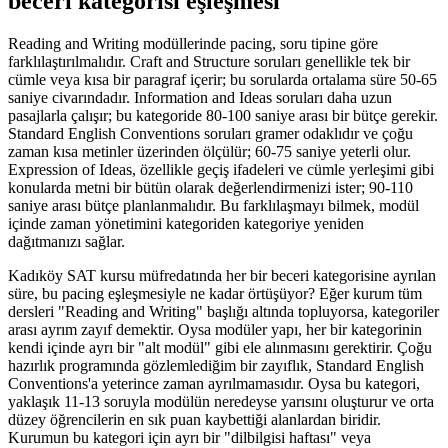
beceri kategorisi eşleşmesi
Reading and Writing modüllerinde pacing, soru tipine göre
farklılaştırılmalıdır. Craft and Structure soruları genellikle tek bir
cümle veya kısa bir paragraf içerir; bu sorularda ortalama süre 50-65
saniye civarındadır. Information and Ideas soruları daha uzun
pasajlarla çalışır; bu kategoride 80-100 saniye arası bir bütçe gerekir.
Standard English Conventions soruları gramer odaklıdır ve çoğu
zaman kısa metinler üzerinden ölçülür; 60-75 saniye yeterli olur.
Expression of Ideas, özellikle geçiş ifadeleri ve cümle yerleşimi gibi
konularda metni bir bütün olarak değerlendirmenizi ister; 90-110
saniye arası bütçe planlanmalıdır. Bu farklılaşmayı bilmek, modül
içinde zaman yönetimini kategoriden kategoriye yeniden
dağıtmanızı sağlar.
Kadıköy SAT kursu müfredatında her bir beceri kategorisine ayrılan
süre, bu pacing eşleşmesiyle ne kadar örtüşüyor? Eğer kurum tüm
dersleri "Reading and Writing" başlığı altında topluyorsa, kategoriler
arası ayrım zayıf demektir. Oysa modüler yapı, her bir kategorinin
kendi içinde ayrı bir "alt modül" gibi ele alınmasını gerektirir. Çoğu
hazırlık programında gözlemlediğim bir zayıflık, Standard English
Conventions'a yeterince zaman ayrılmamasıdır. Oysa bu kategori,
yaklaşık 11-13 soruyla modülün neredeyse yarısını oluşturur ve orta
düzey öğrencilerin en sık puan kaybettiği alanlardan biridir.
Kurumun bu kategori için ayrı bir "dilbilgisi haftası" veya