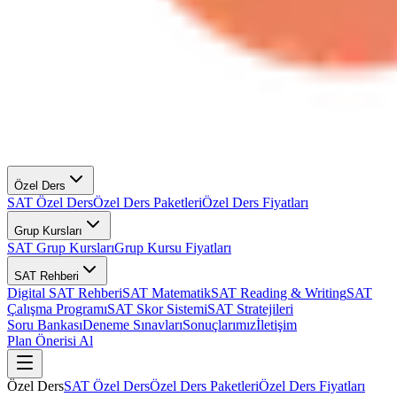
Özel Ders
SAT Özel Ders
Özel Ders Paketleri
Özel Ders Fiyatları
Grup Kursları
SAT Grup Kursları
Grup Kursu Fiyatları
SAT Rehberi
Digital SAT Rehberi
SAT Matematik
SAT Reading & Writing
SAT
Çalışma Programı
SAT Skor Sistemi
SAT Stratejileri
Soru Bankası
Deneme Sınavları
Sonuçlarımız
İletişim
Plan Önerisi Al
Özel Ders
SAT Özel Ders
Özel Ders Paketleri
Özel Ders Fiyatları