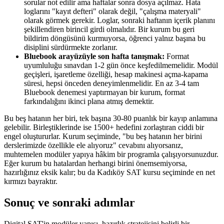
sorular not edilir ama haftalar sonra dosya açılmaz. Hata
loglarını "kayıt defteri" olarak değil, "çalışma materyali"
olarak görmek gerekir. Loglar, sonraki haftanın içerik planını
şekillendiren birincil girdi olmalıdır. Bir kurum bu geri
bildirim döngüsünü kurmuyorsa, öğrenci yalnız başına bu
disiplini sürdürmekte zorlanır.
Bluebook arayüzüyle son hafta tanışmak:
Format
uyumluluğu sınavdan 1-2 gün önce keşfedilmemelidir. Modül
geçişleri, işaretleme özelliği, hesap makinesi açma-kapama
süresi, hepsi önceden deneyimlenmelidir. En az 3-4 tam
Bluebook denemesi yaptırmayan bir kurum, format
farkındalığını ikinci plana atmış demektir.
Bu beş hatanın her biri, tek başına 30-80 puanlık bir kayıp anlamına
gelebilir. Birleştiklerinde ise 1500+ hedefini zorlaştıran ciddi bir
engel oluştururlar. Kurum seçiminde, "bu beş hatanın her birini
derslerimizde özellikle ele alıyoruz" cevabını alıyorsanız,
muhtemelen modüler yapıya hâkim bir programla çalışıyorsunuzdur.
Eğer kurum bu hatalardan herhangi birini önemsemiyorsa,
hazırlığınız eksik kalır; bu da Kadıköy SAT kursu seçiminde en net
kırmızı bayraktır.
Sonuç ve sonraki adımlar
Digital SAT'in modüler yapısı, hazırlık stratejisini belirli bir