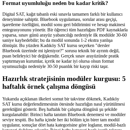
Format uyumluluğu neden bu kadar kritik?
Digital SAT, kağıt tabanlı eski sınavla tamamen farklı bir kullanıcı
deneyimine sahiptir. Bluebook uygulaması, sorular arası geçişi,
işaretleme özelliğini, modül sonu geri bildirimini ve hesap makinesi
entegrasyonunu yönetir. Bir öğrenci tüm hazırlığını PDF kaynaklarla
yaparsa, sınav günü arayüz yabancılığı nedeniyle ilk modülde 30-60
saniye kaybedebilir; bu da modül sonunda 1-2 ekstra yanlışa
dönüşür. Bu yüzden Kadıköy SAT kursu seçerken "dersler
Bluebook üzerinde mi işleniyor?" sorusu teknik bir ayrıntı değil,
puan belirleyici bir değişkendir. Gerçek sınav arayüzünde pratik
yaptırmayan kurumlar, içerik ne kadar iyi olursa olsun format
uyumsuzluğu nedeniyle 30-50 puanlık bir kayıp riski taşır.
Hazırlık stratejisinin modüler kurgusu: 5
haftalık örnek çalışma döngüsü
Yukarıda açıklanan ilkeleri somut bir takvime dökmek, Kadıköy
SAT kursu değerlendirmesinin ötesinde hazırlığın nasıl yürütülmesi
gerektiğini gösterir. Beş haftalık bir çalışma döngüsü şu şekilde
kurgulanabilir: Birinci hafta tanıtım Bluebook denemesi ve modüler
seviye tespiti. Bu hafta içinde her iki bölüm için birer tam modül
uygulanır, sonuçlar dört hata kategorisine göre loglanır, modül-bazlı