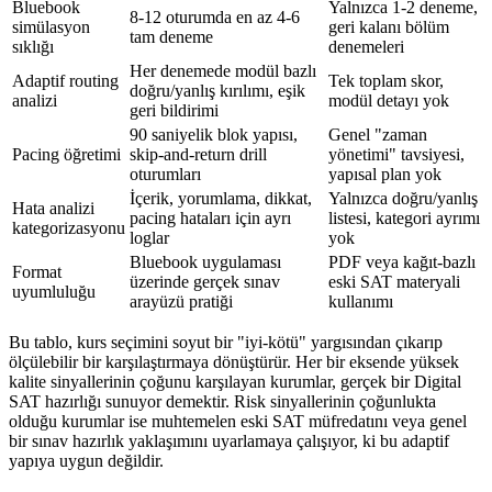
Bluebook
Yalnızca 1-2 deneme,
8-12 oturumda en az 4-6
simülasyon
geri kalanı bölüm
tam deneme
sıklığı
denemeleri
Her denemede modül bazlı
Adaptif routing
Tek toplam skor,
doğru/yanlış kırılımı, eşik
analizi
modül detayı yok
geri bildirimi
90 saniyelik blok yapısı,
Genel "zaman
Pacing öğretimi
skip-and-return drill
yönetimi" tavsiyesi,
oturumları
yapısal plan yok
İçerik, yorumlama, dikkat,
Yalnızca doğru/yanlış
Hata analizi
pacing hataları için ayrı
listesi, kategori ayrımı
kategorizasyonu
loglar
yok
Bluebook uygulaması
PDF veya kağıt-bazlı
Format
üzerinde gerçek sınav
eski SAT materyali
uyumluluğu
arayüzü pratiği
kullanımı
Bu tablo, kurs seçimini soyut bir "iyi-kötü" yargısından çıkarıp
ölçülebilir bir karşılaştırmaya dönüştürür. Her bir eksende yüksek
kalite sinyallerinin çoğunu karşılayan kurumlar, gerçek bir Digital
SAT hazırlığı sunuyor demektir. Risk sinyallerinin çoğunlukta
olduğu kurumlar ise muhtemelen eski SAT müfredatını veya genel
bir sınav hazırlık yaklaşımını uyarlamaya çalışıyor, ki bu adaptif
yapıya uygun değildir.