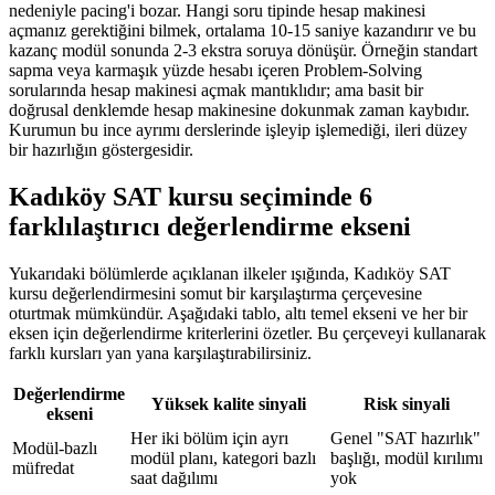
nedeniyle pacing'i bozar. Hangi soru tipinde hesap makinesi
açmanız gerektiğini bilmek, ortalama 10-15 saniye kazandırır ve bu
kazanç modül sonunda 2-3 ekstra soruya dönüşür. Örneğin standart
sapma veya karmaşık yüzde hesabı içeren Problem-Solving
sorularında hesap makinesi açmak mantıklıdır; ama basit bir
doğrusal denklemde hesap makinesine dokunmak zaman kaybıdır.
Kurumun bu ince ayrımı derslerinde işleyip işlemediği, ileri düzey
bir hazırlığın göstergesidir.
Kadıköy SAT kursu seçiminde 6
farklılaştırıcı değerlendirme ekseni
Yukarıdaki bölümlerde açıklanan ilkeler ışığında, Kadıköy SAT
kursu değerlendirmesini somut bir karşılaştırma çerçevesine
oturtmak mümkündür. Aşağıdaki tablo, altı temel ekseni ve her bir
eksen için değerlendirme kriterlerini özetler. Bu çerçeveyi kullanarak
farklı kursları yan yana karşılaştırabilirsiniz.
Değerlendirme
Yüksek kalite sinyali
Risk sinyali
ekseni
Her iki bölüm için ayrı
Genel "SAT hazırlık"
Modül-bazlı
modül planı, kategori bazlı
başlığı, modül kırılımı
müfredat
saat dağılımı
yok