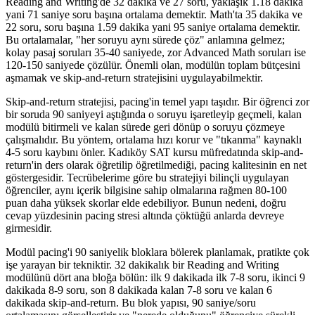
Reading and Writing'de 32 dakika ve 27 soru, yaklaşık 1.18 dakika
yani 71 saniye soru başına ortalama demektir. Math'ta 35 dakika ve
22 soru, soru başına 1.59 dakika yani 95 saniye ortalama demektir.
Bu ortalamalar, "her soruyu aynı sürede çöz" anlamına gelmez;
kolay pasaj soruları 35-40 saniyede, zor Advanced Math soruları ise
120-150 saniyede çözülür. Önemli olan, modülün toplam bütçesini
aşmamak ve skip-and-return stratejisini uygulayabilmektir.
Skip-and-return stratejisi, pacing'in temel yapı taşıdır. Bir öğrenci zor
bir soruda 90 saniyeyi aştığında o soruyu işaretleyip geçmeli, kalan
modülü bitirmeli ve kalan sürede geri dönüp o soruyu çözmeye
çalışmalıdır. Bu yöntem, ortalama hızı korur ve "tıkanma" kaynaklı
4-5 soru kaybını önler. Kadıköy SAT kursu müfredatında skip-and-
return'in ders olarak öğretilip öğretilmediği, pacing kalitesinin en net
göstergesidir. Tecrübelerime göre bu stratejiyi bilinçli uygulayan
öğrenciler, aynı içerik bilgisine sahip olmalarına rağmen 80-100
puan daha yüksek skorlar elde edebiliyor. Bunun nedeni, doğru
cevap yüzdesinin pacing stresi altında çöktüğü anlarda devreye
girmesidir.
Modül pacing'i 90 saniyelik bloklara bölerek planlamak, pratikte çok
işe yarayan bir tekniktir. 32 dakikalık bir Reading and Writing
modülünü dört ana bloğa bölün: ilk 9 dakikada ilk 7-8 soru, ikinci 9
dakikada 8-9 soru, son 8 dakikada kalan 7-8 soru ve kalan 6
dakikada skip-and-return. Bu blok yapısı, 90 saniye/soru