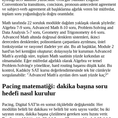
Conventions'ta transitions, concision, pronoun-antecedent agreement
ve subject-verb agreement alt başlıklarına ağırlık veren bir müfredat,
toplam soru yoğunluğuyla doğru orantılıdır.
Math tarafında 22 soruluk modülde dağılım yaklaşık olarak şöyledir:
Algebra 7-9 soru, Advanced Math 8-10 soru, Problem-Solving and
Data Analysis 5-7 soru, Geometry and Trigonometry 4-6 soru.
Advanced Math altında doğrusal denklem sistemleri, ikinci
dereceden denklemler, polinomların çarpanlara ayrılması, üstel
fonksiyonlar ve rasyonel ifadeler yer alır. Bu alt başlıklar, Module 2
hard'un bel kemiğini oluşturur; dolayısıyla bir kurumun Advanced
Math'a ayırdığı süre, toplam Math saatinin yüzde kırkından az
olmamalıdır. Eğer müfredat ağırlıklı olarak Algebra ve temel
Problem-Solving'e yönelikse, hard routing başarısı düşük kalır. Bu
kontrol, Kadıköy SAT kursu değerlendirmesinde tek bir cümleyle
sorgulanabilir: "Advanced Math'a ayrılan ders saati yüzde kaç?"
Pacing matematiği: dakika başına soru
hedefi nasıl kurulur
Pacing, Digital SAT'in en somut ölçülebilir değişkenidir. Her
modülün belirli bir dakikası ve belirli bir soru sayısı vardır; bu iki
sayının oranı, dakika başına çözülmesi gereken soru hızını verir.