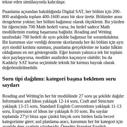
tekrar eden simülasyonla kalıcılaşır.
Puanlama açısından bakıldığında Digital SAT, her bölüm için 200-
800 aralığında toplam 400-1600 arası bir skor üretir. Bölümler arası
dengeleme yoktur; her bölüm bağımsız olarak ölçeklenir. Bu yüzden
bir öğrencinin 700 Math hedefi varsa, bu hedef sadece Math
modüllerinin routing başarısına bağlıdır. Reading and Writing
tarafındaki 700 hedefi de aynı şekilde bağımsız bir sorumluluktur.
Bir kurumun size verdiği deneme skorlarında her iki bölüm için ayrı
ayrı modül kırılımı sunması, puanlama gerçeklerine ne kadar hâkim
olduğunun en net göstergesidir. Eğer kurum yalnızca tek bir toplam
skor paylaşıyorsa, modüler analizden kaçınıyor olabilir; bu da
Kadıköy SAT kursu seçiminde teknik bir kırmızı bayrak olarak
değerlendirilmelidir.
Soru tipi dağılımı: kategori başına beklenen soru
sayıları
Reading and Writing'in her bir modülünde 27 soru şu şekilde dağılır:
Information and Ideas yaklaşık 12-14 soru, Craft and Structure
yaklaşık 13-15 soru, Standard English Conventions yaklaşık 11-13
soru, Expression of Ideas ise yaklaşık 8-10 soru. Bu sayılar
toplamda 27'yi biraz aşar çünkü birçok soru birden fazla beceri
kategorisine girer; asıl planlama aracı, kurumun her bir kategori için
ayırdığı ders saatinin yüzdesidir. Örneğin Standart English