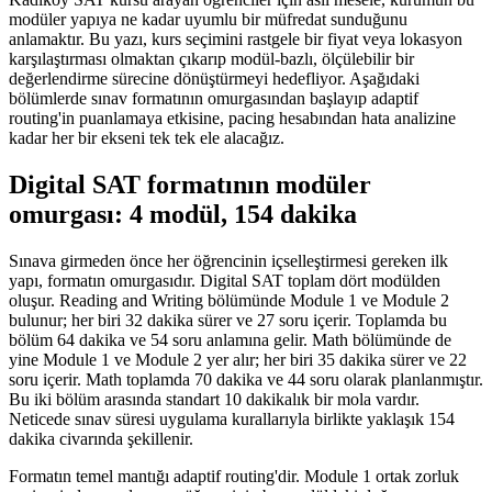
modüler yapıya ne kadar uyumlu bir müfredat sunduğunu
anlamaktır. Bu yazı, kurs seçimini rastgele bir fiyat veya lokasyon
karşılaştırması olmaktan çıkarıp modül-bazlı, ölçülebilir bir
değerlendirme sürecine dönüştürmeyi hedefliyor. Aşağıdaki
bölümlerde sınav formatının omurgasından başlayıp adaptif
routing'in puanlamaya etkisine, pacing hesabından hata analizine
kadar her bir ekseni tek tek ele alacağız.
Digital SAT formatının modüler
omurgası: 4 modül, 154 dakika
Sınava girmeden önce her öğrencinin içselleştirmesi gereken ilk
yapı, formatın omurgasıdır. Digital SAT toplam dört modülden
oluşur. Reading and Writing bölümünde Module 1 ve Module 2
bulunur; her biri 32 dakika sürer ve 27 soru içerir. Toplamda bu
bölüm 64 dakika ve 54 soru anlamına gelir. Math bölümünde de
yine Module 1 ve Module 2 yer alır; her biri 35 dakika sürer ve 22
soru içerir. Math toplamda 70 dakika ve 44 soru olarak planlanmıştır.
Bu iki bölüm arasında standart 10 dakikalık bir mola vardır.
Neticede sınav süresi uygulama kurallarıyla birlikte yaklaşık 154
dakika civarında şekillenir.
Formatın temel mantığı adaptif routing'dir. Module 1 ortak zorluk