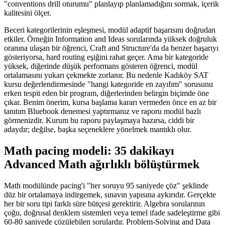
"conventions drill oturumu" planlayıp planlamadığını sormak, içerik
kalitesini ölçer.
Beceri kategorilerinin eşleşmesi, modül adaptif başarısını doğrudan
etkiler. Örneğin Information and Ideas sorularında yüksek doğruluk
oranına ulaşan bir öğrenci, Craft and Structure'da da benzer başarıyı
gösteriyorsa, hard routing eşiğini rahat geçer. Ama bir kategoride
yüksek, diğerinde düşük performans gösteren öğrenci, modül
ortalamasını yukarı çekmekte zorlanır. Bu nedenle Kadıköy SAT
kursu değerlendirmesinde "hangi kategoride en zayıfım" sorusunu
erken tespit eden bir program, diğerlerinden belirgin biçimde öne
çıkar. Benim önerim, kursa başlama kararı vermeden önce en az bir
tanıtım Bluebook denemesi yaptırmanız ve raporu modül bazlı
görmenizdir. Kurum bu raporu paylaşmaya hazırsa, ciddi bir
adaydır; değilse, başka seçeneklere yönelmek mantıklı olur.
Math pacing modeli: 35 dakikayı
Advanced Math ağırlıklı bölüştürmek
Math modülünde pacing'i "her soruyu 95 saniyede çöz" şeklinde
düz bir ortalamaya indirgemek, sınavın yapısına aykırıdır. Gerçekte
her bir soru tipi farklı süre bütçesi gerektirir. Algebra sorularının
çoğu, doğrusal denklem sistemleri veya temel ifade sadeleştirme gibi
60-80 saniyede çözülebilen sorulardır. Problem-Solving and Data