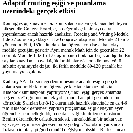
Adaptif routing eşiği ve puanlama
üzerindeki gerçek etkisi
Routing eşiği, sınavın en az konuşulan ama en çok puan belirleyen
bileşenidir. College Board, eşik değerini açık bir sayı olarak
yayımlamaz; ancak hazırlık analizleri, Reading and Writing Module
1'de 27 sorudan yaklaşık 18-20 doğruya ulaşmanın Module 2 hard'a
yönlendirdiğini, 15'in altında kalan öğrencilerin ise daha kolay
modüle geçtiğini gösterir. Aynı mantık Math için de geçerlidir; 22
soruluk Module 1'de 15-17 doğru bandı tipik hard-eşik aralığıdır. Bu
sayılar sınavdan sınava küçük farklılıklar gösterebilir, ama yönü
sabittir: aynı sayıda doğru, iki farklı modülde 80-120 puanlık bir
yayılıma yol açabilir.
Kadıköy SAT kursu değerlendirmesinde adaptif eşiğin gerçek
anlamı şudur: bir kurum, öğrenciye kaç tane tam uzunlukta
Bluebook simülasyonu yaptırıyor? Çünkü eşiği gerçek anlamda
"egzersizle" öğrenmenin tek yolu, modül adaptif geri bildirimini
görmektir. Standart bir 8-12 oturumluk hazırlık sürecinde en az 4-6
tam Bluebook denemesi yaptıran programlar, eşiği deneyimleyen
öğrenciler için belirgin biçimde daha sağlıklı bir temel oluşturur.
Benim öğrencilerle çalışırken sık sık vurguladığım bir nokta var:
eşik, içselleştirilmesi gereken bir sayı değil, "soruların yarısından
fazlasını temiz yaptığında modül değişiyor" hissidir. Bu his, ancak