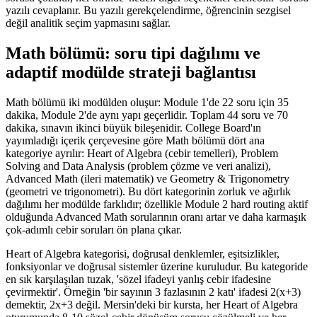
yazılı cevaplanır. Bu yazılı gerekçelendirme, öğrencinin sezgisel
değil analitik seçim yapmasını sağlar.
Math bölümü: soru tipi dağılımı ve
adaptif modülde strateji bağlantısı
Math bölümü iki modülden oluşur: Module 1'de 22 soru için 35
dakika, Module 2'de aynı yapı geçerlidir. Toplam 44 soru ve 70
dakika, sınavın ikinci büyük bileşenidir. College Board'ın
yayımladığı içerik çerçevesine göre Math bölümü dört ana
kategoriye ayrılır: Heart of Algebra (cebir temelleri), Problem
Solving and Data Analysis (problem çözme ve veri analizi),
Advanced Math (ileri matematik) ve Geometry & Trigonometry
(geometri ve trigonometri). Bu dört kategorinin zorluk ve ağırlık
dağılımı her modülde farklıdır; özellikle Module 2 hard routing aktif
olduğunda Advanced Math sorularının oranı artar ve daha karmaşık
çok-adımlı cebir soruları ön plana çıkar.
Heart of Algebra kategorisi, doğrusal denklemler, eşitsizlikler,
fonksiyonlar ve doğrusal sistemler üzerine kuruludur. Bu kategoride
en sık karşılaşılan tuzak, 'sözel ifadeyi yanlış cebir ifadesine
çevirmektir'. Örneğin 'bir sayının 3 fazlasının 2 katı' ifadesi 2(x+3)
demektir, 2x+3 değil. Mersin'deki bir kursta, her Heart of Algebra