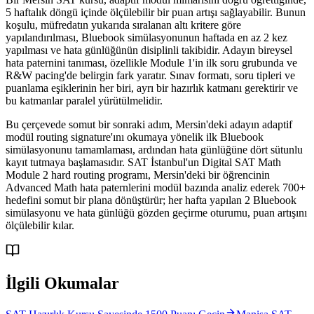
5 haftalık döngü içinde ölçülebilir bir puan artışı sağlayabilir. Bunun
koşulu, müfredatın yukarıda sıralanan altı kritere göre
yapılandırılması, Bluebook simülasyonunun haftada en az 2 kez
yapılması ve hata günlüğünün disiplinli takibidir. Adayın bireysel
hata paternini tanıması, özellikle Module 1'in ilk soru grubunda ve
R&W pacing'de belirgin fark yaratır. Sınav formatı, soru tipleri ve
puanlama eşiklerinin her biri, ayrı bir hazırlık katmanı gerektirir ve
bu katmanlar paralel yürütülmelidir.
Bu çerçevede somut bir sonraki adım, Mersin'deki adayın adaptif
modül routing signature'ını okumaya yönelik ilk Bluebook
simülasyonunu tamamlaması, ardından hata günlüğüne dört sütunlu
kayıt tutmaya başlamasıdır. SAT İstanbul'un Digital SAT Math
Module 2 hard routing programı, Mersin'deki bir öğrencinin
Advanced Math hata paternlerini modül bazında analiz ederek 700+
hedefini somut bir plana dönüştürür; her hafta yapılan 2 Bluebook
simülasyonu ve hata günlüğü gözden geçirme oturumu, puan artışını
ölçülebilir kılar.
İlgili Okumalar