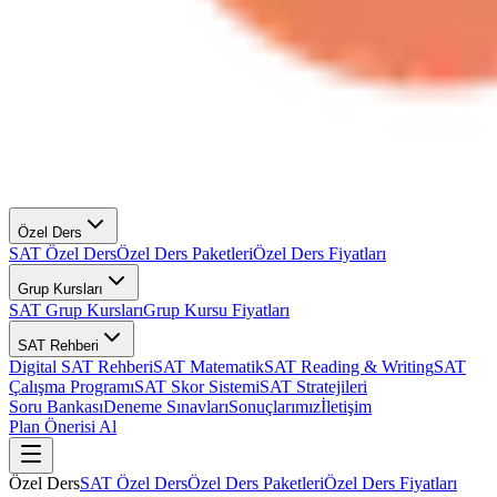
Özel Ders
SAT Özel Ders
Özel Ders Paketleri
Özel Ders Fiyatları
Grup Kursları
SAT Grup Kursları
Grup Kursu Fiyatları
SAT Rehberi
Digital SAT Rehberi
SAT Matematik
SAT Reading & Writing
SAT
Çalışma Programı
SAT Skor Sistemi
SAT Stratejileri
Soru Bankası
Deneme Sınavları
Sonuçlarımız
İletişim
Plan Önerisi Al
Özel Ders
SAT Özel Ders
Özel Ders Paketleri
Özel Ders Fiyatları