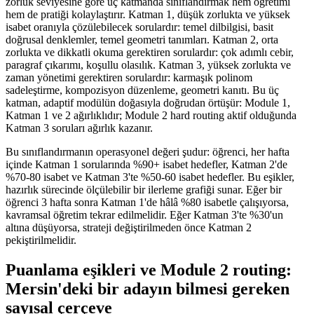
zorluk seviyesine göre üç katmanda sınıflandırmak hem öğretimi
hem de pratiği kolaylaştırır. Katman 1, düşük zorlukta ve yüksek
isabet oranıyla çözülebilecek sorulardır: temel dilbilgisi, basit
doğrusal denklemler, temel geometri tanımları. Katman 2, orta
zorlukta ve dikkatli okuma gerektiren sorulardır: çok adımlı cebir,
paragraf çıkarımı, koşullu olasılık. Katman 3, yüksek zorlukta ve
zaman yönetimi gerektiren sorulardır: karmaşık polinom
sadeleştirme, kompozisyon düzenleme, geometri kanıtı. Bu üç
katman, adaptif modülün doğasıyla doğrudan örtüşür: Module 1,
Katman 1 ve 2 ağırlıklıdır; Module 2 hard routing aktif olduğunda
Katman 3 soruları ağırlık kazanır.
Bu sınıflandırmanın operasyonel değeri şudur: öğrenci, her hafta
içinde Katman 1 sorularında %90+ isabet hedefler, Katman 2'de
%70-80 isabet ve Katman 3'te %50-60 isabet hedefler. Bu eşikler,
hazırlık sürecinde ölçülebilir bir ilerleme grafiği sunar. Eğer bir
öğrenci 3 hafta sonra Katman 1'de hâlâ %80 isabetle çalışıyorsa,
kavramsal öğretim tekrar edilmelidir. Eğer Katman 3'te %30'un
altına düşüyorsa, strateji değiştirilmeden önce Katman 2
pekiştirilmelidir.
Puanlama eşikleri ve Module 2 routing:
Mersin'deki bir adayın bilmesi gereken
sayısal çerçeve