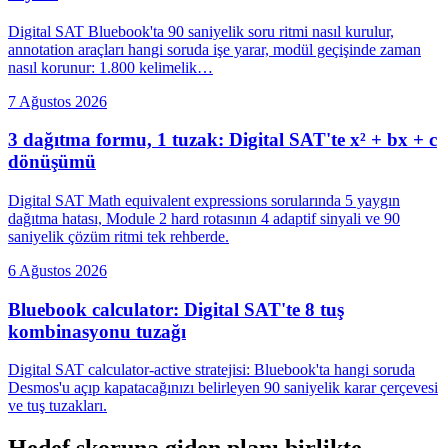
Digital SAT Bluebook'ta 90 saniyelik soru ritmi nasıl kurulur,
annotation araçları hangi soruda işe yarar, modül geçişinde zaman
nasıl korunur: 1.800 kelimelik…
7 Ağustos 2026
3 dağıtma formu, 1 tuzak: Digital SAT'te x² + bx + c
dönüşümü
Digital SAT Math equivalent expressions sorularında 5 yaygın
dağıtma hatası, Module 2 hard rotasının 4 adaptif sinyali ve 90
saniyelik çözüm ritmi tek rehberde.
6 Ağustos 2026
Bluebook calculator: Digital SAT'te 8 tuş
kombinasyonu tuzağı
Digital SAT calculator-active stratejisi: Bluebook'ta hangi soruda
Desmos'u açıp kapatacağınızı belirleyen 90 saniyelik karar çerçevesi
ve tuş tuzakları.