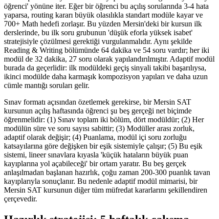
öğrenci' yönüne iter. Eğer bir öğrenci bu açılış sorularında 3-4 hata
yaparsa, routing kararı büyük olasılıkla standart modüle kayar ve
700+ Math hedefi zorlaşır. Bu yüzden Mersin'deki bir kursun ilk
derslerinde, bu ilk soru grubunun 'düşük eforla yüksek isabet'
stratejisiyle çözülmesi gerektiği vurgulanmalıdır. Aynı şekilde
Reading & Writing bölümünde 64 dakika ve 54 soru vardır; her iki
modül de 32 dakika, 27 soru olarak yapılandırılmıştır. Adaptif modül
burada da geçerlidir: ilk modüldeki geçiş sinyali takibi başarılıysa,
ikinci modülde daha karmaşık kompozisyon yapıları ve daha uzun
cümle mantığı soruları gelir.
Sınav formatı açısından özetlemek gerekirse, bir Mersin SAT
kursunun açılış haftasında öğrenci şu beş gerçeği net biçimde
öğrenmelidir: (1) Sınav toplam iki bölüm, dört modüldür; (2) Her
modülün süre ve soru sayısı sabittir; (3) Modüller arası zorluk,
adaptif olarak değişir; (4) Puanlama, modül içi soru zorluğu
katsayılarına göre değişken bir eşik sistemiyle çalışır; (5) Bu eşik
sistemi, lineer sınavlara kıyasla 'küçük hataların büyük puan
kayıplarına yol açabileceği' bir ortam yaratır. Bu beş gerçek
anlaşılmadan başlanan hazırlık, çoğu zaman 200-300 puanlık tavan
kayıplarıyla sonuçlanır. Bu nedenle adaptif modül mimarisi, bir
Mersin SAT kursunun diğer tüm müfredat kararlarını şekillendiren
çerçevedir.