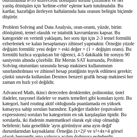
oturumunda 8-10 sözel-cebir dönüşüm sorusu çözülmeli ve her
yanlış dönüşüm için 'kelime-cebir' eşleme kartı tutulmalıdır. Bu
kartlar, hazırlığın ilerleyen haftalarında hata oranını belirgin biçimde
düşürür.
Problem Solving and Data Analysis, oran-orantı, yüzde, birim
dönüşümü, temel olasılık ve istatistik kavramlarını kapsar. Bu
kategoride en verimli yaklaşım, her soru tipi için 2-3 temel formülü
ezberlemek ve kalan hesaplamayı zihinsel yapmaktır. Örneğin yüzde
değişim formülü: yeni değer = eski değer × (1 + değişim oranı). Bu
formülü hızlıca uygulayan bir öğrenci, 4-5 dakikalık bir soruyu 90
saniyenin altında çözebilir. Bir Mersin SAT kursunda, Problem
Solving oturumları sırasında hesap makinesi kullanımının
sınırlandırılması ve zihinsel hesap pratiğinin teşvik edilmesi gerekir;
çünkü sınavda kullanılan Desmos benzeri grafik hesap makinesi her
zaman en hızlı yol değildir.
Advanced Math, ikinci dereceden denklemler, polinomlar, üstel
ifadeler, rasyonel ifadeler ve matris temelleri gibi konuları içerir. Bu
kategori, hard routing aktif olduğunda puanlamada en yüksek
katsayıya sahip soruları barındırır. Eşdeğer ifadeler (equivalent
expressions) soruları bu kategorinin en sık karşılaşılan tipidir. Bu
sorularda, iki ifadenin matematiksel olarak eşit olup olmadığı
belirlenir; hata genellikle 'aynı görünüyor ama aynı değil'
durumlarından kaynaklanır. Örneğin (x+2)² ve x²+4x+4 görsel
olarak benzerdir ama yalnızca açılım doğruysa eşdeğerdir.