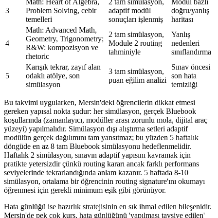
Math: Heart of Algebra,
2 tam simülasyon,
Modül bazlı
3
Problem Solving, cebir
adaptif modül
doğru/yanlış
temelleri
sonuçları işlenmiş
haritası
Math: Advanced Math,
2 tam simülasyon,
Yanlış
Geometry, Trigonometry;
4
Module 2 routing
nedenleri
R&W: kompozisyon ve
tahminiyle
sınıflandırma
rhetoric
Karışık tekrar, zayıf alan
Sınav öncesi
3 tam simülasyon,
5
odaklı atölye, son
son hata
puan eğilim analizi
simülasyon
temizliği
Bu takvimi uygularken, Mersin'deki öğrencilerin dikkat etmesi
gereken yapısal nokta şudur: her simülasyon, gerçek Bluebook
koşullarında (zamanlayıcı, modüller arası zorunlu mola, dijital araç
yüzeyi) yapılmalıdır. Simülasyon dışı alıştırma setleri adaptif
modülün gerçek dağılımını tam yansıtmaz; bu yüzden 5 haftalık
döngüde en az 8 tam Bluebook simülasyonu hedeflenmelidir.
Haftalık 2 simülasyon, sınavın adaptif yapısını kavramak için
pratikte yetersizdir çünkü routing kararı ancak farklı performans
seviyelerinde tekrarlandığında anlam kazanır. 5 haftada 8-10
simülasyon, ortalama bir öğrencinin routing signature'ını okumayı
öğrenmesi için gerekli minimum eşik gibi görünüyor.
Hata günlüğü ise hazırlık stratejisinin en sık ihmal edilen bileşenidir.
Mersin'de pek çok kurs, hata günlüğünü 'yapılması tavsiye edilen'