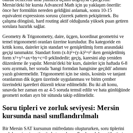
Mersin'deki bir kursta Advanced Math için şu yaklaşım önerilir:
önce her formülün nereden geldiğini anlamak, sonra 10-15
equivalent expressions sorusu çözerek pattern pekiştirmek. Bu
çalışma döngüsü, hard routing aktif olduğunda yüksek puan getiren
sorulara hazırlık sağlar.
Geometry & Trigonometry, daire, üçgen, koordinat geometrisi ve
temel trigonometri oranları üzerine kuruludur. Bu kategoride en
kritik konu, daireler için standart ve genişletilmiş form arasındaki
geçişi tanımaktır. Standart form (x-h)²+(y-k)²=r² iken genişletilmiş
form x²+y²+ax+by+c=0 şeklindedir; geçiş, karesini alıp yeniden
düzenleme ile yapılır. Mersin'deki bir kurs, daireler için haftada 6-8
soru ayırmalı, her soruda 'hangi formdan hangisine geçildi' adımını
yazılı göstermelidir. Trigonometri için ise sinüs, kosinüs ve tanjant
oranlarının dik üçgen üzerinde uygulanması ve birim çember
üzerindeki işaretleri düzenli tekrar edilmelidir. Bu iki alt konu,
sınavda her zaman en az 4-5 soruda temsil edilir ve hata günlüğünde
geometri notları ayrı bir sütunda takip edilmelidir.
Soru tipleri ve zorluk seviyesi: Mersin
kursunda nasıl sınıflandırılmalı
Bir Mersin SAT kursunun müfredatını oluştururken, soru tiplerini