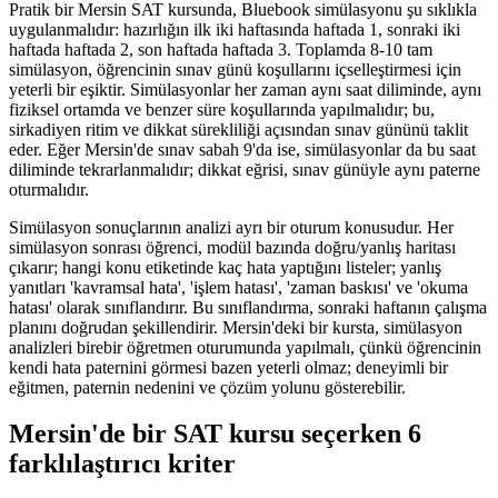
Pratik bir Mersin SAT kursunda, Bluebook simülasyonu şu sıklıkla
uygulanmalıdır: hazırlığın ilk iki haftasında haftada 1, sonraki iki
haftada haftada 2, son haftada haftada 3. Toplamda 8-10 tam
simülasyon, öğrencinin sınav günü koşullarını içselleştirmesi için
yeterli bir eşiktir. Simülasyonlar her zaman aynı saat diliminde, aynı
fiziksel ortamda ve benzer süre koşullarında yapılmalıdır; bu,
sirkadiyen ritim ve dikkat sürekliliği açısından sınav gününü taklit
eder. Eğer Mersin'de sınav sabah 9'da ise, simülasyonlar da bu saat
diliminde tekrarlanmalıdır; dikkat eğrisi, sınav günüyle aynı paterne
oturmalıdır.
Simülasyon sonuçlarının analizi ayrı bir oturum konusudur. Her
simülasyon sonrası öğrenci, modül bazında doğru/yanlış haritası
çıkarır; hangi konu etiketinde kaç hata yaptığını listeler; yanlış
yanıtları 'kavramsal hata', 'işlem hatası', 'zaman baskısı' ve 'okuma
hatası' olarak sınıflandırır. Bu sınıflandırma, sonraki haftanın çalışma
planını doğrudan şekillendirir. Mersin'deki bir kursta, simülasyon
analizleri birebir öğretmen oturumunda yapılmalı, çünkü öğrencinin
kendi hata paternini görmesi bazen yeterli olmaz; deneyimli bir
eğitmen, paternin nedenini ve çözüm yolunu gösterebilir.
Mersin'de bir SAT kursu seçerken 6
farklılaştırıcı kriter