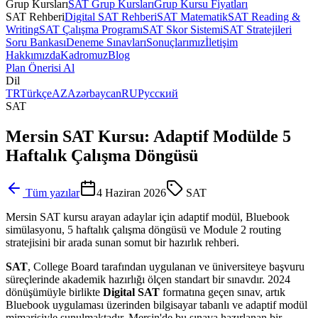
Grup Kursları
SAT Grup Kursları
Grup Kursu Fiyatları
SAT Rehberi
Digital SAT Rehberi
SAT Matematik
SAT Reading &
Writing
SAT Çalışma Programı
SAT Skor Sistemi
SAT Stratejileri
Soru Bankası
Deneme Sınavları
Sonuçlarımız
İletişim
Hakkımızda
Kadromuz
Blog
Plan Önerisi Al
Dil
TR
Türkçe
AZ
Azərbaycan
RU
Русский
SAT
Mersin SAT Kursu: Adaptif Modülde 5
Haftalık Çalışma Döngüsü
Tüm yazılar
4 Haziran 2026
SAT
Mersin SAT kursu arayan adaylar için adaptif modül, Bluebook
simülasyonu, 5 haftalık çalışma döngüsü ve Module 2 routing
stratejisini bir arada sunan somut bir hazırlık rehberi.
SAT
, College Board tarafından uygulanan ve üniversiteye başvuru
süreçlerinde akademik hazırlığı ölçen standart bir sınavdır. 2024
dönüşümüyle birlikte
Digital SAT
formatına geçen sınav, artık
Bluebook uygulaması üzerinden bilgisayar tabanlı ve adaptif modül
mimarisiyle sunulmaktadır. Mersin'de bu sınava hazırlanan bir