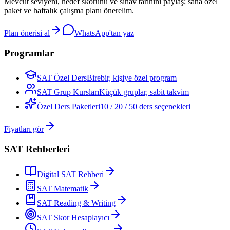
Mevcut seviyeni, hedef skorunu ve sınav tarihini paylaş; sana özel
paket ve haftalık çalışma planı önerelim.
Plan önerisi al
WhatsApp'tan yaz
Programlar
SAT Özel Ders
Birebir, kişiye özel program
SAT Grup Kursları
Küçük gruplar, sabit takvim
Özel Ders Paketleri
10 / 20 / 50 ders seçenekleri
Fiyatları gör
SAT Rehberleri
Digital SAT Rehberi
SAT Matematik
SAT Reading & Writing
SAT Skor Hesaplayıcı