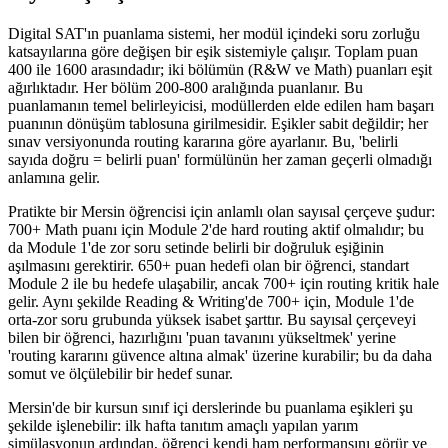
Digital SAT'ın puanlama sistemi, her modül içindeki soru zorluğu
katsayılarına göre değişen bir eşik sistemiyle çalışır. Toplam puan
400 ile 1600 arasındadır; iki bölümün (R&W ve Math) puanları eşit
ağırlıktadır. Her bölüm 200-800 aralığında puanlanır. Bu
puanlamanın temel belirleyicisi, modüllerden elde edilen ham başarı
puanının dönüşüm tablosuna girilmesidir. Eşikler sabit değildir; her
sınav versiyonunda routing kararına göre ayarlanır. Bu, 'belirli
sayıda doğru = belirli puan' formülünün her zaman geçerli olmadığı
anlamına gelir.
Pratikte bir Mersin öğrencisi için anlamlı olan sayısal çerçeve şudur:
700+ Math puanı için Module 2'de hard routing aktif olmalıdır; bu
da Module 1'de zor soru setinde belirli bir doğruluk eşiğinin
aşılmasını gerektirir. 650+ puan hedefi olan bir öğrenci, standart
Module 2 ile bu hedefe ulaşabilir, ancak 700+ için routing kritik hale
gelir. Aynı şekilde Reading & Writing'de 700+ için, Module 1'de
orta-zor soru grubunda yüksek isabet şarttır. Bu sayısal çerçeveyi
bilen bir öğrenci, hazırlığını 'puan tavanını yükseltmek' yerine
'routing kararını güvence altına almak' üzerine kurabilir; bu da daha
somut ve ölçülebilir bir hedef sunar.
Mersin'de bir kursun sınıf içi derslerinde bu puanlama eşikleri şu
şekilde işlenebilir: ilk hafta tanıtım amaçlı yapılan yarım
simülasyonun ardından, öğrenci kendi ham performansını görür ve