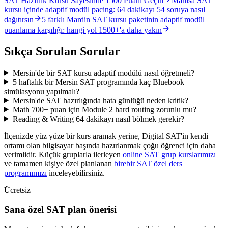
SAT Hazırlık Kursu Sayesinde 1500 Puanı Geçin
Manisa SAT
kursu içinde adaptif modül pacing: 64 dakikayı 54 soruya nasıl
dağıtırsın
5 farklı Mardin SAT kursu paketinin adaptif modül
puanlama karşılığı: hangi yol 1500+'a daha yakın
Sıkça Sorulan Sorular
Mersin'de bir SAT kursu adaptif modülü nasıl öğretmeli?
5 haftalık bir Mersin SAT programında kaç Bluebook
simülasyonu yapılmalı?
Mersin'de SAT hazırlığında hata günlüğü neden kritik?
Math 700+ puan için Module 2 hard routing zorunlu mu?
Reading & Writing 64 dakikayı nasıl bölmek gerekir?
İlçenizde yüz yüze bir kurs aramak yerine, Digital SAT'in kendi
ortamı olan bilgisayar başında hazırlanmak çoğu öğrenci için daha
verimlidir. Küçük gruplarla ilerleyen
online SAT grup kurslarımızı
ve tamamen kişiye özel planlanan
birebir SAT özel ders
programımızı
inceleyebilirsiniz.
Ücretsiz
Sana özel SAT plan önerisi