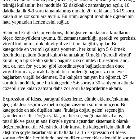
tekniği kullanılır: her modülde 32 dakikalık zamanlayıcı açılır, 10.
dakikada ilk 8-9 soru tamamlanmış olmalı, 20. dakikada 18-19 soru,
kalan süre zor sorulara ayrılır. Bu ritim, adaptif modülde öğrencinin
hata yapmadan ilerlemesini sağlar.
Standard English Conventions, dilbilgisi ve noktalama kurallarını
ölçer: özne-yüklem uyumu, fiil zamanı tutarlılığı, gerekli ve gereksiz
virgül kullanımı, noktalı virgül ve iki nokta gibi yapılar. Bu
kategoride en verimli çalışma yöntemi, her kural için 5-6 örnek
üzerinden pattern (kural kalıbı) tanımaktır. Örneğin 'gerekli virgül'
kuralı için tipik kalıp şudur: bağımsız iki cümleyi birleştiren 'and,
but, or, nor, for, yet, so' gibi koordinasyon bağlaçlarından önce
virgül konmaz; ancak bağımlı bir cümleciği bağımsız cümleye
bağlarken virgül beklenmez. Bu kalıpları tanıyan bir öğrenci, 27
soruluk modül içinde bu kategoride 5-6 soruyu 30 saniyenin altında
çözebilir ve kalan zamanı daha zor soru kategorilerine aktarır.
Expression of Ideas, paragraf düzenleme, cümle ekleme/çıkarma,
geçiş ifadesi seçimi ve metin organizasyonu sorularını içerir. Bu
kategoride en sık düşülen hata, 'kulağa doğru gelen' seçeneğin
işaretlenmesidir. Doğru yaklaşım, her seçeneği mantıksal akış,
tutarlılık ve pasajın ana fikriyle uyum açısından sistematik olarak
değerlendirmektir. Mersin'deki bir kursta bu kategori için etkili bir
alıştırma şöyle tasarlanabilir: haftada 12-15 Expression of Ideas
sorusu çözülür, her birinde 'neden diğer seçenekler elenebilir' sorusu