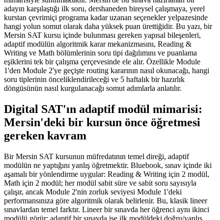
adayın karşılaştığı ilk soru, dershaneden bireysel çalışmaya, yerel
kurstan çevrimiçi programa kadar uzanan seçenekler yelpazesinde
hangi yolun somut olarak daha yüksek puan ürettiğidir. Bu yazı, bir
Mersin SAT kursu içinde bulunması gereken yapısal bileşenleri,
adaptif modülün algoritmik karar mekanizmasını, Reading &
Writing ve Math bölümlerinin soru tipi dağılımını ve puanlama
eşiklerini tek bir çalışma çerçevesinde ele alır. Özellikle Module
1'den Module 2'ye geçişte routing kararının nasıl okunacağı, hangi
soru tiplerinin önceliklendirileceği ve 5 haftalık bir hazırlık
döngüsünün nasıl kurgulanacağı somut adımlarla anlatılır.
Digital SAT'ın adaptif modül mimarisi:
Mersin'deki bir kursun önce öğretmesi
gereken kavram
Bir Mersin SAT kursunun müfredatının temel direği, adaptif
modülün ne yaptığını yanlış öğretmektir. Bluebook, sınav içinde iki
aşamalı bir yönlendirme uygular: Reading & Writing için 2 modül,
Math için 2 modül; her modül sabit süre ve sabit soru sayısıyla
çalışır, ancak Module 2'nin zorluk seviyesi Module 1'deki
performansınıza göre algoritmik olarak belirlenir. Bu, klasik lineer
sınavlardan temel farktır. Lineer bir sınavda her öğrenci aynı ikinci
modülü görür; adaptif bir sınavda ise ilk modüldeki doğru/yanlış