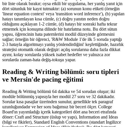
bir liste olarak bırakır; oysa etkili bir uygulama, her yanlış yanıt için
dört sütunluk bir kayıt tutmaktır: (a) sorunun konu etiketi (örneğin
'linear equation context' veya 'transition word inference'), (b) yapılan
hatayı tanımlayan kısa cümle, (c) doğru yanıtın neden doğru
olduğunu açıklayan 1-2 cümle, (d) hatayı bir sonraki hafta tekrar
etmemek için konuşma dilinde bir hatırlatma notu. Bu dört sütun
yapısı, öğrencinin hata paternlerini modül düzeyinde görmesini
sağlar; örneğin bir öğrenci, 'R&W Module 1'de ilk 5 soruda yaptığı
2-3 hatayla algoritmayı yanlış yönlendirdiğini' keşfettiğinde, hazırlık
stratejisi otomatik olarak değişir: açılış sorularına daha fazla dikkat
ayırır, kolay sorularda yüksek isabet hedefler ve yalnızca zor
sorularda zaman-hata değiş-tokuşu yapar.
Reading & Writing bölümü: soru tipleri
ve Mersin'de pacing eğitimi
Reading & Writing bölümü 64 dakika ve 54 sorudan oluşur; iki
modüle bölünmüş yapısıyla her modül 27 soru ve 32 dakikadır.
Sorular kısa pasajlar üzerinden sunulur, genellikle tek paragraf
uzunluğundadır ve her soru bağımsız bir beceri ölçer. College
Board'ın yayımladığı içerik kategorileri dört ana beceri etrafında
döner: Craft and Structure (üslup ve yapı), Information and Ideas
(bilgi ve fikirler), Standard English Conventions (standart İngilizce