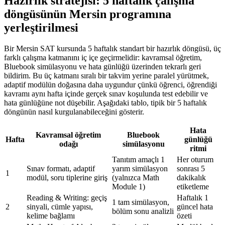
Hazırlık stratejisi: 5 haftalık çalışma
döngüsünün Mersin programına
yerleştirilmesi
Bir Mersin SAT kursunda 5 haftalık standart bir hazırlık döngüsü, üç
farklı çalışma katmanını iç içe geçirmelidir: kavramsal öğretim,
Bluebook simülasyonu ve hata günlüğü üzerinden tekrarlı geri
bildirim. Bu üç katmanı sıralı bir takvim yerine paralel yürütmek,
adaptif modülün doğasına daha uygundur çünkü öğrenci, öğrendiği
kavramı aynı hafta içinde gerçek sınav koşulunda test edebilir ve
hata günlüğüne not düşebilir. Aşağıdaki tablo, tipik bir 5 haftalık
döngünün nasıl kurgulanabileceğini gösterir.
Hata
Kavramsal öğretim
Bluebook
Hafta
günlüğü
odağı
simülasyonu
ritmi
Tanıtım amaçlı 1
Her oturum
Sınav formatı, adaptif
yarım simülasyon
sonrası 5
1
modül, soru tiplerine giriş
(yalnızca Math
dakikalık
Module 1)
etiketleme
Reading & Writing: geçiş
Haftalık 1
1 tam simülasyon,
2
sinyali, cümle yapısı,
güncel hata
bölüm sonu analizli
kelime bağlamı
özeti