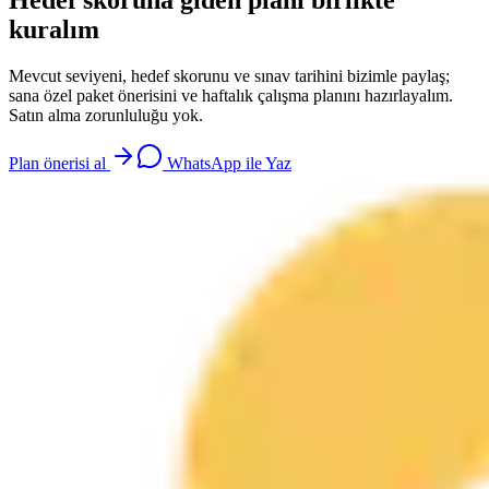
Hedef skoruna giden planı birlikte
kuralım
Mevcut seviyeni, hedef skorunu ve sınav tarihini bizimle paylaş;
sana özel paket önerisini ve haftalık çalışma planını hazırlayalım.
Satın alma zorunluluğu yok.
Plan önerisi al
WhatsApp ile Yaz