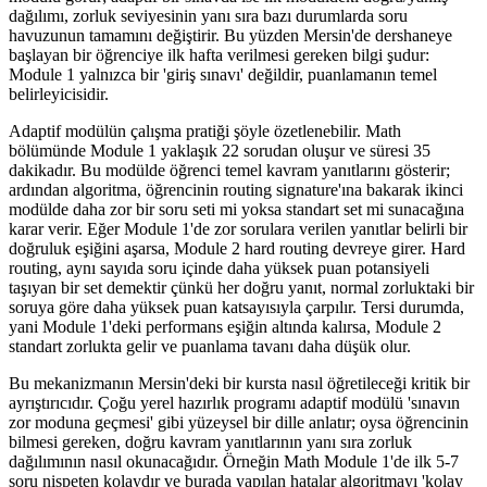
dağılımı, zorluk seviyesinin yanı sıra bazı durumlarda soru
havuzunun tamamını değiştirir. Bu yüzden Mersin'de dershaneye
başlayan bir öğrenciye ilk hafta verilmesi gereken bilgi şudur:
Module 1 yalnızca bir 'giriş sınavı' değildir, puanlamanın temel
belirleyicisidir.
Adaptif modülün çalışma pratiği şöyle özetlenebilir. Math
bölümünde Module 1 yaklaşık 22 sorudan oluşur ve süresi 35
dakikadır. Bu modülde öğrenci temel kavram yanıtlarını gösterir;
ardından algoritma, öğrencinin routing signature'ına bakarak ikinci
modülde daha zor bir soru seti mi yoksa standart set mi sunacağına
karar verir. Eğer Module 1'de zor sorulara verilen yanıtlar belirli bir
doğruluk eşiğini aşarsa, Module 2 hard routing devreye girer. Hard
routing, aynı sayıda soru içinde daha yüksek puan potansiyeli
taşıyan bir set demektir çünkü her doğru yanıt, normal zorluktaki bir
soruya göre daha yüksek puan katsayısıyla çarpılır. Tersi durumda,
yani Module 1'deki performans eşiğin altında kalırsa, Module 2
standart zorlukta gelir ve puanlama tavanı daha düşük olur.
Bu mekanizmanın Mersin'deki bir kursta nasıl öğretileceği kritik bir
ayrıştırıcıdır. Çoğu yerel hazırlık programı adaptif modülü 'sınavın
zor moduna geçmesi' gibi yüzeysel bir dille anlatır; oysa öğrencinin
bilmesi gereken, doğru kavram yanıtlarının yanı sıra zorluk
dağılımının nasıl okunacağıdır. Örneğin Math Module 1'de ilk 5-7
soru nispeten kolaydır ve burada yapılan hatalar algoritmayı 'kolay