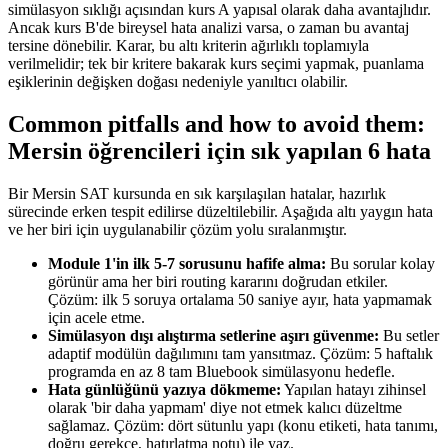
simülasyon sıklığı açısından kurs A yapısal olarak daha avantajlıdır.
Ancak kurs B'de bireysel hata analizi varsa, o zaman bu avantaj
tersine dönebilir. Karar, bu altı kriterin ağırlıklı toplamıyla
verilmelidir; tek bir kritere bakarak kurs seçimi yapmak, puanlama
eşiklerinin değişken doğası nedeniyle yanıltıcı olabilir.
Common pitfalls and how to avoid them:
Mersin öğrencileri için sık yapılan 6 hata
Bir Mersin SAT kursunda en sık karşılaşılan hatalar, hazırlık
sürecinde erken tespit edilirse düzeltilebilir. Aşağıda altı yaygın hata
ve her biri için uygulanabilir çözüm yolu sıralanmıştır.
Module 1'in ilk 5-7 sorusunu hafife alma:
Bu sorular kolay
görünür ama her biri routing kararını doğrudan etkiler.
Çözüm: ilk 5 soruya ortalama 50 saniye ayır, hata yapmamak
için acele etme.
Simülasyon dışı alıştırma setlerine aşırı güvenme:
Bu setler
adaptif modülün dağılımını tam yansıtmaz. Çözüm: 5 haftalık
programda en az 8 tam Bluebook simülasyonu hedefle.
Hata günlüğünü yazıya dökmeme:
Yapılan hatayı zihinsel
olarak 'bir daha yapmam' diye not etmek kalıcı düzeltme
sağlamaz. Çözüm: dört sütunlu yapı (konu etiketi, hata tanımı,
doğru gerekçe, hatırlatma notu) ile yaz.