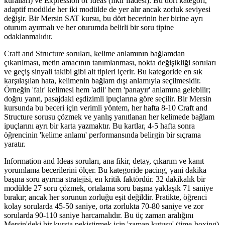
kuralları) ve Expression of Ideas (fikir ifadesi). Bu dört kategori,
adaptif modülde her iki modülde de yer alır ancak zorluk seviyesi
değişir. Bir Mersin SAT kursu, bu dört becerinin her birine ayrı
oturum ayırmalı ve her oturumda belirli bir soru tipine
odaklanmalıdır.
Craft and Structure soruları, kelime anlamının bağlamdan
çıkarılması, metin amacının tanımlanması, nokta değişikliği soruları
ve geçiş sinyali takibi gibi alt tipleri içerir. Bu kategoride en sık
karşılaşılan hata, kelimenin bağlam dışı anlamıyla seçilmesidir.
Örneğin 'fair' kelimesi hem 'adil' hem 'panayır' anlamına gelebilir;
doğru yanıt, pasajdaki eşdizimli ipuçlarına göre seçilir. Bir Mersin
kursunda bu beceri için verimli yöntem, her hafta 8-10 Craft and
Structure sorusu çözmek ve yanlış yanıtlanan her kelimede bağlam
ipuçlarını ayrı bir karta yazmaktır. Bu kartlar, 4-5 hafta sonra
öğrencinin 'kelime anlamı' performansında belirgin bir sıçrama
yaratır.
Information and Ideas soruları, ana fikir, detay, çıkarım ve kanıt
yorumlama becerilerini ölçer. Bu kategoride pacing, yani dakika
başına soru ayırma stratejisi, en kritik faktördür. 32 dakikalık bir
modülde 27 soru çözmek, ortalama soru başına yaklaşık 71 saniye
bırakır; ancak her sorunun zorluğu eşit değildir. Pratikte, öğrenci
kolay sorularda 45-50 saniye, orta zorlukta 70-80 saniye ve zor
sorularda 90-110 saniye harcamalıdır. Bu üç zaman aralığını
Mersin'deki bir kursta pekiştirmek için 'zaman kutusu' (time-boxing)