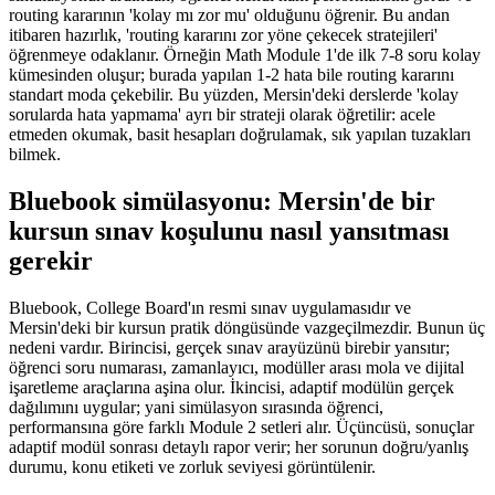
routing kararının 'kolay mı zor mu' olduğunu öğrenir. Bu andan
itibaren hazırlık, 'routing kararını zor yöne çekecek stratejileri'
öğrenmeye odaklanır. Örneğin Math Module 1'de ilk 7-8 soru kolay
kümesinden oluşur; burada yapılan 1-2 hata bile routing kararını
standart moda çekebilir. Bu yüzden, Mersin'deki derslerde 'kolay
sorularda hata yapmama' ayrı bir strateji olarak öğretilir: acele
etmeden okumak, basit hesapları doğrulamak, sık yapılan tuzakları
bilmek.
Bluebook simülasyonu: Mersin'de bir
kursun sınav koşulunu nasıl yansıtması
gerekir
Bluebook, College Board'ın resmi sınav uygulamasıdır ve
Mersin'deki bir kursun pratik döngüsünde vazgeçilmezdir. Bunun üç
nedeni vardır. Birincisi, gerçek sınav arayüzünü birebir yansıtır;
öğrenci soru numarası, zamanlayıcı, modüller arası mola ve dijital
işaretleme araçlarına aşina olur. İkincisi, adaptif modülün gerçek
dağılımını uygular; yani simülasyon sırasında öğrenci,
performansına göre farklı Module 2 setleri alır. Üçüncüsü, sonuçlar
adaptif modül sonrası detaylı rapor verir; her sorunun doğru/yanlış
durumu, konu etiketi ve zorluk seviyesi görüntülenir.