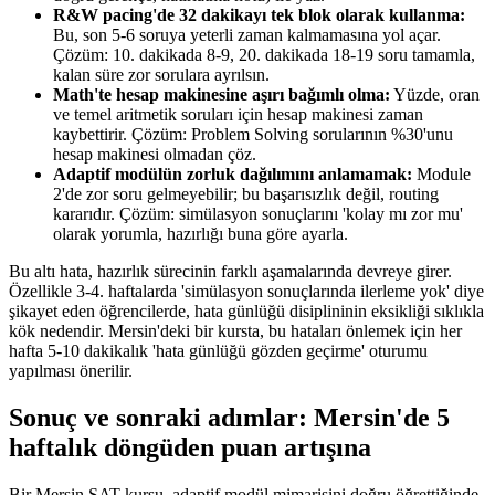
R&W pacing'de 32 dakikayı tek blok olarak kullanma:
Bu, son 5-6 soruya yeterli zaman kalmamasına yol açar.
Çözüm: 10. dakikada 8-9, 20. dakikada 18-19 soru tamamla,
kalan süre zor sorulara ayrılsın.
Math'te hesap makinesine aşırı bağımlı olma:
Yüzde, oran
ve temel aritmetik soruları için hesap makinesi zaman
kaybettirir. Çözüm: Problem Solving sorularının %30'unu
hesap makinesi olmadan çöz.
Adaptif modülün zorluk dağılımını anlamamak:
Module
2'de zor soru gelmeyebilir; bu başarısızlık değil, routing
kararıdır. Çözüm: simülasyon sonuçlarını 'kolay mı zor mu'
olarak yorumla, hazırlığı buna göre ayarla.
Bu altı hata, hazırlık sürecinin farklı aşamalarında devreye girer.
Özellikle 3-4. haftalarda 'simülasyon sonuçlarında ilerleme yok' diye
şikayet eden öğrencilerde, hata günlüğü disiplininin eksikliği sıklıkla
kök nedendir. Mersin'deki bir kursta, bu hataları önlemek için her
hafta 5-10 dakikalık 'hata günlüğü gözden geçirme' oturumu
yapılması önerilir.
Sonuç ve sonraki adımlar: Mersin'de 5
haftalık döngüden puan artışına
Bir Mersin SAT kursu, adaptif modül mimarisini doğru öğrettiğinde,