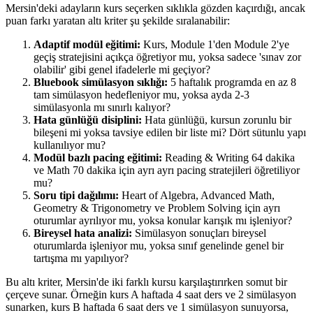
Mersin'deki adayların kurs seçerken sıklıkla gözden kaçırdığı, ancak
puan farkı yaratan altı kriter şu şekilde sıralanabilir:
Adaptif modül eğitimi:
Kurs, Module 1'den Module 2'ye
geçiş stratejisini açıkça öğretiyor mu, yoksa sadece 'sınav zor
olabilir' gibi genel ifadelerle mi geçiyor?
Bluebook simülasyon sıklığı:
5 haftalık programda en az 8
tam simülasyon hedefleniyor mu, yoksa ayda 2-3
simülasyonla mı sınırlı kalıyor?
Hata günlüğü disiplini:
Hata günlüğü, kursun zorunlu bir
bileşeni mi yoksa tavsiye edilen bir liste mi? Dört sütunlu yapı
kullanılıyor mu?
Modül bazlı pacing eğitimi:
Reading & Writing 64 dakika
ve Math 70 dakika için ayrı ayrı pacing stratejileri öğretiliyor
mu?
Soru tipi dağılımı:
Heart of Algebra, Advanced Math,
Geometry & Trigonometry ve Problem Solving için ayrı
oturumlar ayrılıyor mu, yoksa konular karışık mı işleniyor?
Bireysel hata analizi:
Simülasyon sonuçları bireysel
oturumlarda işleniyor mu, yoksa sınıf genelinde genel bir
tartışma mı yapılıyor?
Bu altı kriter, Mersin'de iki farklı kursu karşılaştırırken somut bir
çerçeve sunar. Örneğin kurs A haftada 4 saat ders ve 2 simülasyon
sunarken, kurs B haftada 6 saat ders ve 1 simülasyon sunuyorsa,