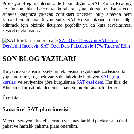
Profesyonel eğitmenlerimiz ile hazırladığımız SAT Kursu Reading
ile tüm anlatılan beceri ve kurallara aşina olursunuz. Bu sayede
sınavda karşınıza çıkacak zorlukları önceden bilip sınavda hem
zaman hem de puan kazanırsınız. SAT Kursu hakkında detaylı bilgi
edinmek için bizimle iletişime geçebilir ya da kurs sayfalarımızı
ziyaret edebilirsiniz.
SAT Özel Ders Alın
SAT Grup
Derslerini İnceleyin
SAT Özel Ders Paketleriyle 17% Tasarruf Edin
SON BLOG YAZILARI
Bu yazıdaki çalışma iskeletini tek başına uygulamak zorlaşırsa iki
yapılandırılmış seçenek var: sabit takvimle ilerleyen
SAT grup
kursları
ve seviyenize göre kurgulanan
SAT özel ders
. Her ikisi de
Bluebook formatında deneme sınavı ve birebir analizle ilerler.
Ücretsiz
Sana özel SAT plan önerisi
Mevcut seviyeni, hedef skorunu ve sınav tarihini paylaş; sana özel
paket ve haftalık çalışma planı önerelim.