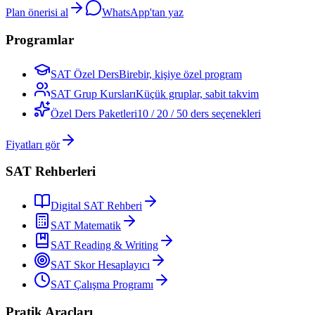
Plan önerisi al
WhatsApp'tan yaz
Programlar
SAT Özel Ders
Birebir, kişiye özel program
SAT Grup Kursları
Küçük gruplar, sabit takvim
Özel Ders Paketleri
10 / 20 / 50 ders seçenekleri
Fiyatları gör
SAT Rehberleri
Digital SAT Rehberi
SAT Matematik
SAT Reading & Writing
SAT Skor Hesaplayıcı
SAT Çalışma Programı
Pratik Araçları