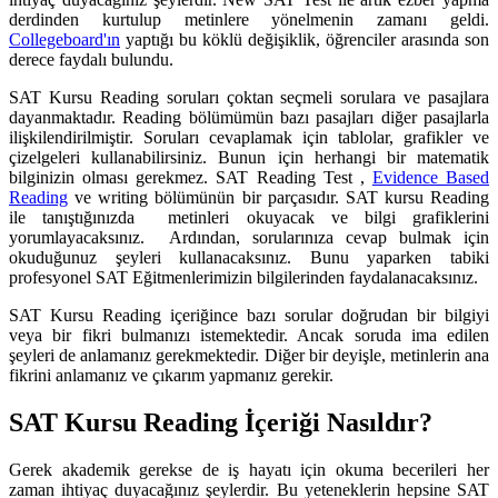
derdinden kurtulup metinlere yönelmenin zamanı geldi.
Collegeboard'ın
yaptığı bu köklü değişiklik, öğrenciler arasında son
derece faydalı bulundu.
SAT Kursu Reading soruları çoktan seçmeli sorulara ve pasajlara
dayanmaktadır. Reading bölümümün bazı pasajları diğer pasajlarla
ilişkilendirilmiştir. Soruları cevaplamak için tablolar, grafikler ve
çizelgeleri kullanabilirsiniz. Bunun için herhangi bir matematik
bilginizin olması gerekmez. SAT Reading Test ,
Evidence Based
Reading
ve writing bölümünün bir parçasıdır. SAT kursu Reading
ile tanıştığınızda metinleri okuyacak ve bilgi grafiklerini
yorumlayacaksınız. Ardından, sorularınıza cevap bulmak için
okuduğunuz şeyleri kullanacaksınız. Bunu yaparken tabiki
profesyonel SAT Eğitmenlerimizin bilgilerinden faydalanacaksınız.
SAT Kursu Reading içeriğince bazı sorular doğrudan bir bilgiyi
veya bir fikri bulmanızı istemektedir. Ancak soruda ima edilen
şeyleri de anlamanız gerekmektedir. Diğer bir deyişle, metinlerin ana
fikrini anlamanız ve çıkarım yapmanız gerekir.
SAT Kursu Reading İçeriği Nasıldır?
Gerek akademik gerekse de iş hayatı için okuma becerileri her
zaman ihtiyaç duyacağınız şeylerdir. Bu yeteneklerin hepsine SAT