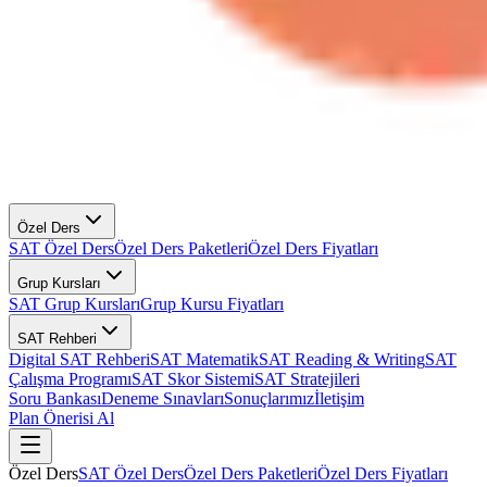
Özel Ders
SAT Özel Ders
Özel Ders Paketleri
Özel Ders Fiyatları
Grup Kursları
SAT Grup Kursları
Grup Kursu Fiyatları
SAT Rehberi
Digital SAT Rehberi
SAT Matematik
SAT Reading & Writing
SAT
Çalışma Programı
SAT Skor Sistemi
SAT Stratejileri
Soru Bankası
Deneme Sınavları
Sonuçlarımız
İletişim
Plan Önerisi Al
Özel Ders
SAT Özel Ders
Özel Ders Paketleri
Özel Ders Fiyatları