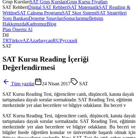
Grup Kursları
SAT Grup Kursları
Grup Kursu Fiyatları
SAT Rehberi
Digital SAT Rehberi
SAT Matematik
SAT Reading &
Writing
SAT Çalışma Programı
SAT Skor Sistemi
SAT Stratejileri
Soru Bankası
Deneme Sınavları
Sonuçlarımız
İletişim
Hakkımızda
Kadromuz
Blog
Plan Önerisi Al
Dil
TR
Türkçe
AZ
Azərbaycan
RU
Русский
SAT
SAT Kursu Reading İçeriği
Değerlendirmesi
Tüm yazılar
24 Nisan 2017
SAT
SAT Kursu Reading Test, öğrencilere canlı, düşünceli, kanıta dayalı
tartışmalara dayalı sorular sormaktadır. SAT Reading Test, eğitimin
merkezinde yer alan becerilere ve bilgiye odaklanır. Bu beceri v
SAT Kursu Reading Test, öğrencilere canlı, düşünceli, kanıta dayalı
tartışmalara dayalı sorular sormaktadır. SAT Reading Test, eğitimin
merkezinde yer alan becerilere ve bilgiye odaklanır. Bu beceri ve
bilgiler lisede öğretilen konular ve üniversitede başarılı olmak için
ihtiyaç duyacağınız şeylerdir. New SAT Test ile artık ezber yapma