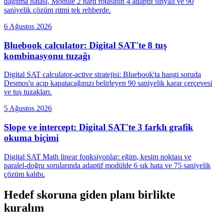
dağıtma hatası, Module 2 hard rotasının 4 adaptif sinyali ve 90
saniyelik çözüm ritmi tek rehberde.
6 Ağustos 2026
Bluebook calculator: Digital SAT'te 8 tuş
kombinasyonu tuzağı
Digital SAT calculator-active stratejisi: Bluebook'ta hangi soruda
Desmos'u açıp kapatacağınızı belirleyen 90 saniyelik karar çerçevesi
ve tuş tuzakları.
5 Ağustos 2026
Slope ve intercept: Digital SAT'te 3 farklı grafik
okuma biçimi
Digital SAT Math linear fonksiyonlar: eğim, kesim noktası ve
paralel-doğru sorularında adaptif modülde 6 sık hata ve 75 saniyelik
çözüm kalıbı.
Hedef skoruna giden planı birlikte
kuralım