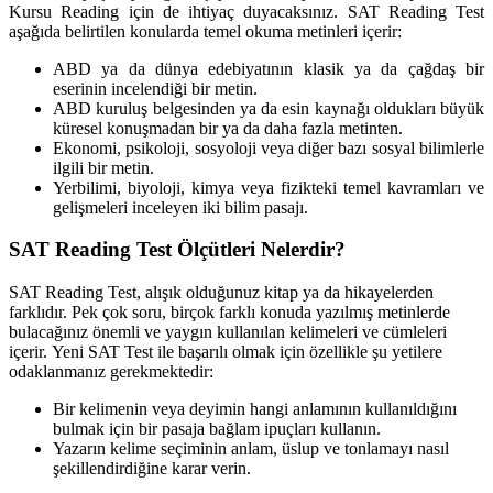
Kursu Reading için de ihtiyaç duyacaksınız. SAT Reading Test
aşağıda belirtilen konularda temel okuma metinleri içerir:
ABD ya da dünya edebiyatının klasik ya da çağdaş bir
eserinin incelendiği bir metin.
ABD kuruluş belgesinden ya da esin kaynağı oldukları büyük
küresel konuşmadan bir ya da daha fazla metinten.
Ekonomi, psikoloji, sosyoloji veya diğer bazı sosyal bilimlerle
ilgili bir metin.
Yerbilimi, biyoloji, kimya veya fizikteki temel kavramları ve
gelişmeleri inceleyen iki bilim pasajı.
SAT Reading Test Ölçütleri Nelerdir?
SAT Reading Test, alışık olduğunuz kitap ya da hikayelerden
farklıdır. Pek çok soru, birçok farklı konuda yazılmış metinlerde
bulacağınız önemli ve yaygın kullanılan kelimeleri ve cümleleri
içerir. Yeni SAT Test ile başarılı olmak için özellikle şu yetilere
odaklanmanız gerekmektedir:
Bir kelimenin veya deyimin hangi anlamının kullanıldığını
bulmak için bir pasaja bağlam ipuçları kullanın.
Yazarın kelime seçiminin anlam, üslup ve tonlamayı nasıl
şekillendirdiğine karar verin.