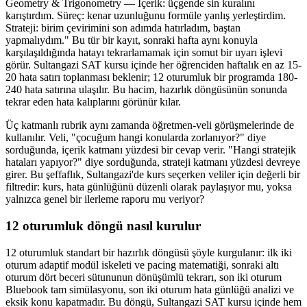
Geometry & Trigonometry — İçerik: üçgende sin kuralını
karıştırdım. Süreç: kenar uzunluğunu formüle yanlış yerleştirdim.
Strateji: birim çevirimini son adımda hatırladım, baştan
yapmalıydım." Bu tür bir kayıt, sonraki hafta aynı konuyla
karşılaşıldığında hatayı tekrarlamamak için somut bir uyarı işlevi
görür. Sultangazi SAT kursu içinde her öğrenciden haftalık en az 15-
20 hata satırı toplanması beklenir; 12 oturumluk bir programda 180-
240 hata satırına ulaşılır. Bu hacim, hazırlık döngüsünün sonunda
tekrar eden hata kalıplarını görünür kılar.
Üç katmanlı rubrik aynı zamanda öğretmen-veli görüşmelerinde de
kullanılır. Veli, "çocuğum hangi konularda zorlanıyor?" diye
sorduğunda, içerik katmanı yüzdesi bir cevap verir. "Hangi stratejik
hataları yapıyor?" diye sorduğunda, strateji katmanı yüzdesi devreye
girer. Bu şeffaflık, Sultangazi'de kurs seçerken veliler için değerli bir
filtredir: kurs, hata günlüğünü düzenli olarak paylaşıyor mu, yoksa
yalnızca genel bir ilerleme raporu mu veriyor?
12 oturumluk döngü nasıl kurulur
12 oturumluk standart bir hazırlık döngüsü şöyle kurgulanır: ilk iki
oturum adaptif modül iskeleti ve pacing matematiği, sonraki altı
oturum dört beceri sütununun dönüşümlü tekrarı, son iki oturum
Bluebook tam simülasyonu, son iki oturum hata günlüğü analizi ve
eksik konu kapatmadır. Bu döngü, Sultangazi SAT kursu içinde hem