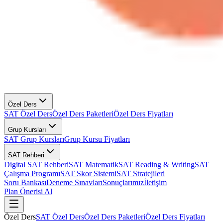
Özel Ders
SAT Özel Ders
Özel Ders Paketleri
Özel Ders Fiyatları
Grup Kursları
SAT Grup Kursları
Grup Kursu Fiyatları
SAT Rehberi
Digital SAT Rehberi
SAT Matematik
SAT Reading & Writing
SAT
Çalışma Programı
SAT Skor Sistemi
SAT Stratejileri
Soru Bankası
Deneme Sınavları
Sonuçlarımız
İletişim
Plan Önerisi Al
Özel Ders
SAT Özel Ders
Özel Ders Paketleri
Özel Ders Fiyatları