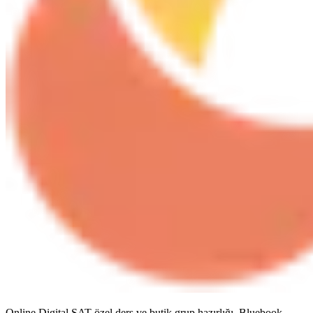
Online Digital SAT özel ders ve butik grup hazırlığı. Bluebook