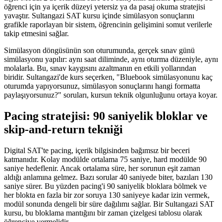
öğrenci için ya içerik düzeyi yetersiz ya da pasaj okuma stratejisi
yavaştır. Sultangazi SAT kursu içinde simülasyon sonuçlarını
grafikle raporlayan bir sistem, öğrencinin gelişimini somut verilerle
takip etmesini sağlar.
Simülasyon döngüsünün son oturumunda, gerçek sınav günü
simülasyonu yapılır: aynı saat diliminde, aynı oturma düzeniyle, aynı
molalarla. Bu, sınav kaygısını azaltmanın en etkili yollarından
biridir. Sultangazi'de kurs seçerken, "Bluebook simülasyonunu kaç
oturumda yapıyorsunuz, simülasyon sonuçlarını hangi formatta
paylaşıyorsunuz?" soruları, kursun teknik olgunluğunu ortaya koyar.
Pacing stratejisi: 90 saniyelik bloklar ve
skip-and-return tekniği
Digital SAT'te pacing, içerik bilgisinden bağımsız bir beceri
katmanıdır. Kolay modülde ortalama 75 saniye, hard modülde 90
saniye hedeflenir. Ancak ortalama süre, her sorunun eşit zaman
aldığı anlamına gelmez. Bazı sorular 40 saniyede biter, bazıları 130
saniye sürer. Bu yüzden pacing'i 90 saniyelik bloklara bölmek ve
her blokta en fazla bir zor soruya 130 saniyeye kadar izin vermek,
modül sonunda dengeli bir süre dağılımı sağlar. Bir Sultangazi SAT
kursu, bu bloklama mantığını bir zaman çizelgesi tablosu olarak
öğrenciye vermelidir.