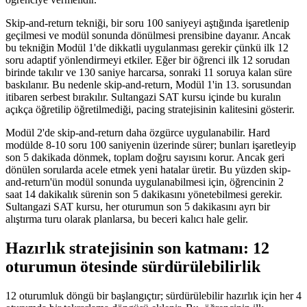
Skip-and-return tekniği, bir soru 100 saniyeyi aştığında işaretlenip
geçilmesi ve modül sonunda dönülmesi prensibine dayanır. Ancak
bu tekniğin Modül 1'de dikkatli uygulanması gerekir çünkü ilk 12
soru adaptif yönlendirmeyi etkiler. Eğer bir öğrenci ilk 12 sorudan
birinde takılır ve 130 saniye harcarsa, sonraki 11 soruya kalan süre
baskılanır. Bu nedenle skip-and-return, Modül 1'in 13. sorusundan
itibaren serbest bırakılır. Sultangazi SAT kursu içinde bu kuralın
açıkça öğretilip öğretilmediği, pacing stratejisinin kalitesini gösterir.
Modül 2'de skip-and-return daha özgürce uygulanabilir. Hard
modülde 8-10 soru 100 saniyenin üzerinde sürer; bunları işaretleyip
son 5 dakikada dönmek, toplam doğru sayısını korur. Ancak geri
dönülen sorularda acele etmek yeni hatalar üretir. Bu yüzden skip-
and-return'ün modül sonunda uygulanabilmesi için, öğrencinin 2
saat 14 dakikalık sürenin son 5 dakikasını yönetebilmesi gerekir.
Sultangazi SAT kursu, her oturumun son 5 dakikasını ayrı bir
alıştırma turu olarak planlarsa, bu beceri kalıcı hale gelir.
Hazırlık stratejisinin son katmanı: 12
oturumun ötesinde sürdürülebilirlik
12 oturumluk döngü bir başlangıçtır; sürdürülebilir hazırlık için her 4