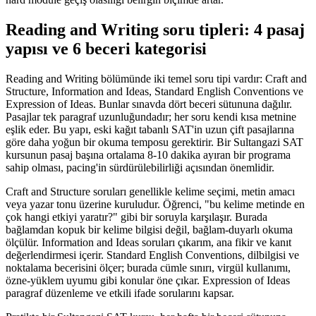
Reading and Writing soru tipleri: 4 pasaj
yapısı ve 6 beceri kategorisi
Reading and Writing bölümünde iki temel soru tipi vardır: Craft and
Structure, Information and Ideas, Standard English Conventions ve
Expression of Ideas. Bunlar sınavda dört beceri sütununa dağılır.
Pasajlar tek paragraf uzunluğundadır; her soru kendi kısa metnine
eşlik eder. Bu yapı, eski kağıt tabanlı SAT'in uzun çift pasajlarına
göre daha yoğun bir okuma temposu gerektirir. Bir Sultangazi SAT
kursunun pasaj başına ortalama 8-10 dakika ayıran bir programa
sahip olması, pacing'in sürdürülebilirliği açısından önemlidir.
Craft and Structure soruları genellikle kelime seçimi, metin amacı
veya yazar tonu üzerine kuruludur. Öğrenci, "bu kelime metinde en
çok hangi etkiyi yaratır?" gibi bir soruyla karşılaşır. Burada
bağlamdan kopuk bir kelime bilgisi değil, bağlam-duyarlı okuma
ölçülür. Information and Ideas soruları çıkarım, ana fikir ve kanıt
değerlendirmesi içerir. Standard English Conventions, dilbilgisi ve
noktalama becerisini ölçer; burada cümle sınırı, virgül kullanımı,
özne-yüklem uyumu gibi konular öne çıkar. Expression of Ideas
paragraf düzenleme ve etkili ifade sorularını kapsar.