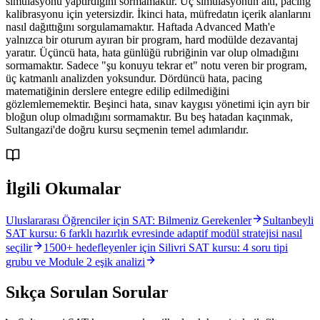
simülasyonu yaptırdığını sormamaktır. Üç simülasyonun altı, pacing
kalibrasyonu için yetersizdir. İkinci hata, müfredatın içerik alanlarını
nasıl dağıttığını sorgulamamaktır. Haftada Advanced Math'e
yalnızca bir oturum ayıran bir program, hard modülde dezavantaj
yaratır. Üçüncü hata, hata günlüğü rubriğinin var olup olmadığını
sormamaktır. Sadece "şu konuyu tekrar et" notu veren bir program,
üç katmanlı analizden yoksundur. Dördüncü hata, pacing
matematiğinin derslere entegre edilip edilmediğini
gözlemlememektir. Beşinci hata, sınav kaygısı yönetimi için ayrı bir
bloğun olup olmadığını sormamaktır. Bu beş hatadan kaçınmak,
Sultangazi'de doğru kursu seçmenin temel adımlarıdır.
İlgili Okumalar
Uluslararası Öğrenciler için SAT: Bilmeniz Gerekenler
Sultanbeyli
SAT kursu: 6 farklı hazırlık evresinde adaptif modül stratejisi nasıl
seçilir
1500+ hedefleyenler için Silivri SAT kursu: 4 soru tipi
grubu ve Module 2 eşik analizi
Sıkça Sorulan Sorular