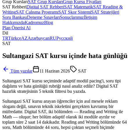
Grup Kursları
SAT Grup Kursları
Grup Kursu Fiyatları
SAT Rehberi
Digital SAT Rehberi
SAT Matematik
SAT Reading &
Writing
SAT Çalışma Programı
SAT Skor Sistemi
SAT Stratejileri
Soru Bankası
Deneme Sınavları
Sonuçlarımız
İletişim
Hakkımızda
Kadromuz
Blog
Plan Önerisi Al
Dil
TR
Türkçe
AZ
Azərbaycan
RU
Русский
SAT
Sultangazi SAT kursu içinde hata günlüğü
Tüm yazılar
11 Haziran 2026
SAT
Sultangazi SAT kursu seçiminde adaptif modül pacing'i, soru tipi
dağılımı ve hata günlüğü rubriği nasıl analiz edilir? Digital SAT
hazırlık stratejisinin 5 teknik filtresi bu yazıda.
Sultangazi SAT kursu arayan öğrenciler için asıl mesele reklam
sloganı değil, sınavın teknik iskeletini gerçekten kavramış bir
müfredattır. Digital SAT, iki bölümden — Reading and Writing ile
Math — oluşur; her bölüm adaptif olarak iki modüle ayrılır ve
toplam süre 2 saat 14 dakikadır. Reading and Writing bölümünde 64
soru, Math bölümünde 44 soru, hepsi çoktan seçmeli biçimde