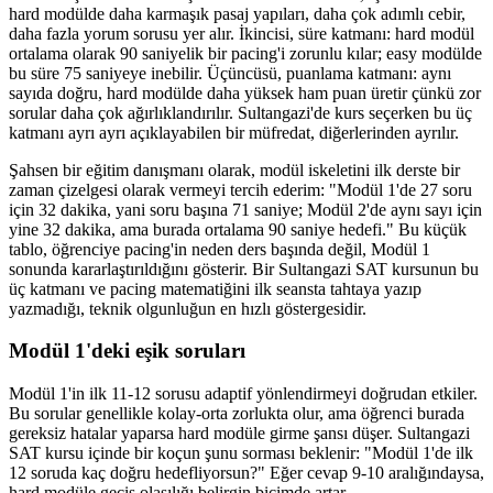
hard modülde daha karmaşık pasaj yapıları, daha çok adımlı cebir,
daha fazla yorum sorusu yer alır. İkincisi, süre katmanı: hard modül
ortalama olarak 90 saniyelik bir pacing'i zorunlu kılar; easy modülde
bu süre 75 saniyeye inebilir. Üçüncüsü, puanlama katmanı: aynı
sayıda doğru, hard modülde daha yüksek ham puan üretir çünkü zor
sorular daha çok ağırlıklandırılır. Sultangazi'de kurs seçerken bu üç
katmanı ayrı ayrı açıklayabilen bir müfredat, diğerlerinden ayrılır.
Şahsen bir eğitim danışmanı olarak, modül iskeletini ilk derste bir
zaman çizelgesi olarak vermeyi tercih ederim: "Modül 1'de 27 soru
için 32 dakika, yani soru başına 71 saniye; Modül 2'de aynı sayı için
yine 32 dakika, ama burada ortalama 90 saniye hedefi." Bu küçük
tablo, öğrenciye pacing'in neden ders başında değil, Modül 1
sonunda kararlaştırıldığını gösterir. Bir Sultangazi SAT kursunun bu
üç katmanı ve pacing matematiğini ilk seansta tahtaya yazıp
yazmadığı, teknik olgunluğun en hızlı göstergesidir.
Modül 1'deki eşik soruları
Modül 1'in ilk 11-12 sorusu adaptif yönlendirmeyi doğrudan etkiler.
Bu sorular genellikle kolay-orta zorlukta olur, ama öğrenci burada
gereksiz hatalar yaparsa hard modüle girme şansı düşer. Sultangazi
SAT kursu içinde bir koçun şunu sorması beklenir: "Modül 1'de ilk
12 soruda kaç doğru hedefliyorsun?" Eğer cevap 9-10 aralığındaysa,
hard modüle geçiş olasılığı belirgin biçimde artar.