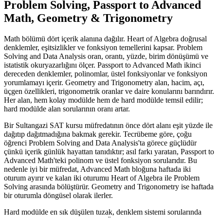
Problem Solving, Passport to Advanced
Math, Geometry & Trigonometry
Math bölümü dört içerik alanına dağılır. Heart of Algebra doğrusal
denklemler, eşitsizlikler ve fonksiyon temellerini kapsar. Problem
Solving and Data Analysis oran, orantı, yüzde, birim dönüşümü ve
istatistik okuryazarlığını ölçer. Passport to Advanced Math ikinci
dereceden denklemler, polinomlar, üstel fonksiyonlar ve fonksiyon
yorumlamayı içerir. Geometry and Trigonometry alan, hacim, açı,
üçgen özellikleri, trigonometrik oranlar ve daire konularını barındırır.
Her alan, hem kolay modülde hem de hard modülde temsil edilir;
hard modülde alan sorularının oranı artar.
Bir Sultangazi SAT kursu müfredatının önce dört alanı eşit yüzde ile
dağıtıp dağıtmadığına bakmak gerekir. Tecrübeme göre, çoğu
öğrenci Problem Solving and Data Analysis'ta görece güçlüdür
çünkü içerik günlük hayattan tanıdıktır; asıl farkı yaratan, Passport to
Advanced Math'teki polinom ve üstel fonksiyon sorularıdır. Bu
nedenle iyi bir müfredat, Advanced Math bloğuna haftada iki
oturum ayırır ve kalan iki oturumu Heart of Algebra ile Problem
Solving arasında bölüştürür. Geometry and Trigonometry ise haftada
bir oturumla döngüsel olarak ilerler.
Hard modülde en sık düşülen tuzak, denklem sistemi sorularında