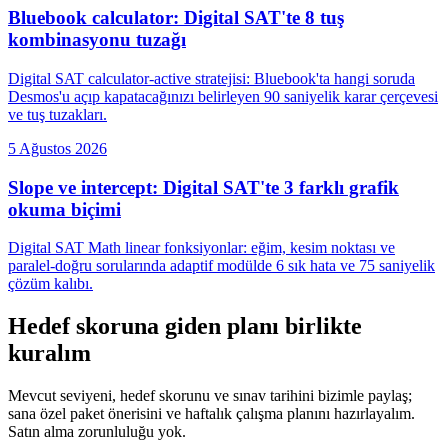
Bluebook calculator: Digital SAT'te 8 tuş
kombinasyonu tuzağı
Digital SAT calculator-active stratejisi: Bluebook'ta hangi soruda
Desmos'u açıp kapatacağınızı belirleyen 90 saniyelik karar çerçevesi
ve tuş tuzakları.
5 Ağustos 2026
Slope ve intercept: Digital SAT'te 3 farklı grafik
okuma biçimi
Digital SAT Math linear fonksiyonlar: eğim, kesim noktası ve
paralel-doğru sorularında adaptif modülde 6 sık hata ve 75 saniyelik
çözüm kalıbı.
Hedef skoruna giden planı birlikte
kuralım
Mevcut seviyeni, hedef skorunu ve sınav tarihini bizimle paylaş;
sana özel paket önerisini ve haftalık çalışma planını hazırlayalım.
Satın alma zorunluluğu yok.