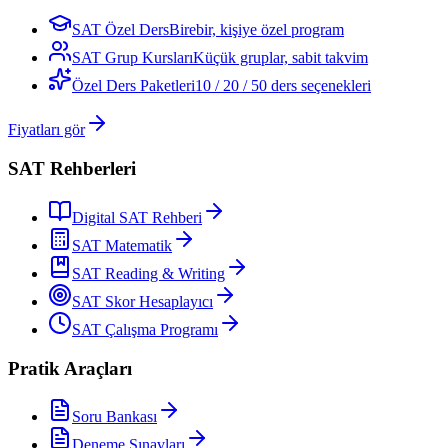
SAT Özel Ders
Birebir, kişiye özel program
SAT Grup Kursları
Küçük gruplar, sabit takvim
Özel Ders Paketleri
10 / 20 / 50 ders seçenekleri
Fiyatları gör
SAT Rehberleri
Digital SAT Rehberi
SAT Matematik
SAT Reading & Writing
SAT Skor Hesaplayıcı
SAT Çalışma Programı
Pratik Araçları
Soru Bankası
Deneme Sınavları