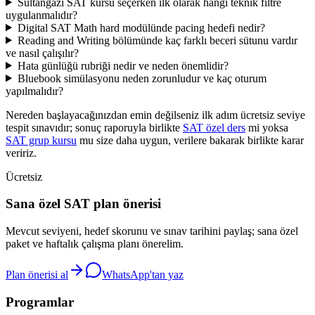
Sultangazi SAT kursu seçerken ilk olarak hangi teknik filtre
uygulanmalıdır?
Digital SAT Math hard modülünde pacing hedefi nedir?
Reading and Writing bölümünde kaç farklı beceri sütunu vardır
ve nasıl çalışılır?
Hata günlüğü rubriği nedir ve neden önemlidir?
Bluebook simülasyonu neden zorunludur ve kaç oturum
yapılmalıdır?
Nereden başlayacağınızdan emin değilseniz ilk adım ücretsiz seviye
tespit sınavıdır; sonuç raporuyla birlikte
SAT özel ders
mi yoksa
SAT grup kursu
mu size daha uygun, verilere bakarak birlikte karar
veririz.
Ücretsiz
Sana özel SAT plan önerisi
Mevcut seviyeni, hedef skorunu ve sınav tarihini paylaş; sana özel
paket ve haftalık çalışma planı önerelim.
Plan önerisi al
WhatsApp'tan yaz
Programlar