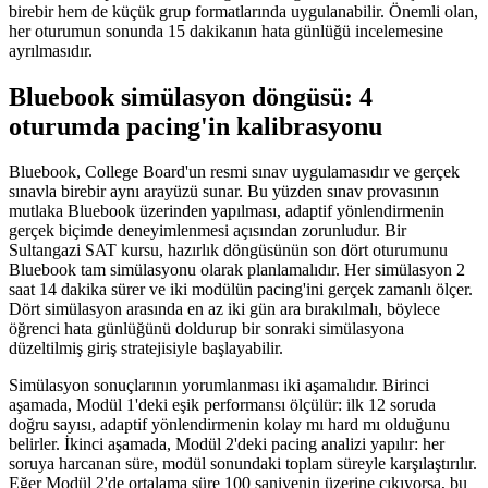
birebir hem de küçük grup formatlarında uygulanabilir. Önemli olan,
her oturumun sonunda 15 dakikanın hata günlüğü incelemesine
ayrılmasıdır.
Bluebook simülasyon döngüsü: 4
oturumda pacing'in kalibrasyonu
Bluebook, College Board'un resmi sınav uygulamasıdır ve gerçek
sınavla birebir aynı arayüzü sunar. Bu yüzden sınav provasının
mutlaka Bluebook üzerinden yapılması, adaptif yönlendirmenin
gerçek biçimde deneyimlenmesi açısından zorunludur. Bir
Sultangazi SAT kursu, hazırlık döngüsünün son dört oturumunu
Bluebook tam simülasyonu olarak planlamalıdır. Her simülasyon 2
saat 14 dakika sürer ve iki modülün pacing'ini gerçek zamanlı ölçer.
Dört simülasyon arasında en az iki gün ara bırakılmalı, böylece
öğrenci hata günlüğünü doldurup bir sonraki simülasyona
düzeltilmiş giriş stratejisiyle başlayabilir.
Simülasyon sonuçlarının yorumlanması iki aşamalıdır. Birinci
aşamada, Modül 1'deki eşik performansı ölçülür: ilk 12 soruda
doğru sayısı, adaptif yönlendirmenin kolay mı hard mı olduğunu
belirler. İkinci aşamada, Modül 2'deki pacing analizi yapılır: her
soruya harcanan süre, modül sonundaki toplam süreyle karşılaştırılır.
Eğer Modül 2'de ortalama süre 100 saniyenin üzerine çıkıyorsa, bu