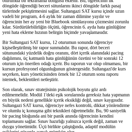
oturumda bir tekrarlama döngüsü eklenir. Bu, öğrencinin ilk
döngüde öğrendiği beceri sütunlarını ikinci döngüde farklı pasaj
türlerinde pekiştirmesini sağlar. Sultangazi SAT kursu içinde uzun
vadeli bir program, 4-6 aylık bir zaman dilimine yayılır ve
öğrencinin her ay yeni bir Bluebook simülasyonu çözmesini zorunlu
kılar. Sürdürülebilirliğin ölçütü, öğrencinin 6. ayda hata günlüğüne
yeni hata ekleme hızının belirgin biçimde yavaşlamasıdır.
Bir Sultangazi SAT kursu, 12 oturumun sonunda öğrenciye
kişiselleştirilmiş bir rapor sunmalıdır. Bu rapor, dört beceri
sütunundaki yüzdelik doğru oranını, dört içerik alanındaki pacing
dağılımını, üç katmanlı hata günlüğünün özetini ve bir sonraki 12
oturum için önerilen odağı içerir. Bu raporun var olup olmaması, bir
kursun profesyonel olgunluğunun göstergesidir. Sultangazi'de kurs
seçerken, kurs yöneticisinden örnek bir 12 oturum sonu raporu
istemek, beklentileri netleştirir.
Son olarak, sınav stratejisinin psikolojik boyutu göz ardı
edilmemelidir. Modül 1'deki eşik sorularında gereksiz hata yapmanın
en büyük nedeni genellikle içerik eksikliği değil, sınav kaygısıdır.
Sultangazi SAT kursu, öğrenciye nefes kontrolü, dikkat yönlendirme
ve olumlu iç konuşma gibi teknikleri öğretmelidir. Bu, 90 saniyelik
bir pacing bloğunda ani bir panik anında öğrencinin kendini
toplamasını sağlar. Sınav hazırlığı yalnızca içerik değil, zaman ve
duygu yönetimidir. Üçü birlikte çalıştığında, adaptif modülün
eşiklerini güvenle aşmak mümkün olur.