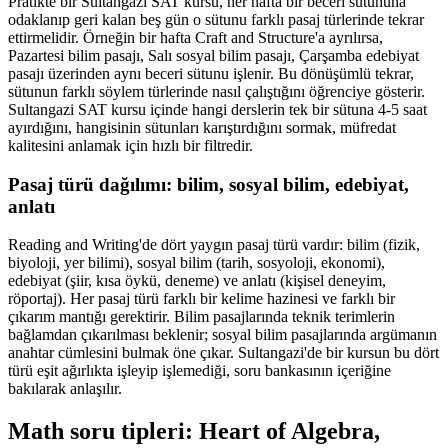
Pratikte bir Sultangazi SAT kursu, her hafta bir beceri sütununa
odaklanıp geri kalan beş gün o sütunu farklı pasaj türlerinde tekrar
ettirmelidir. Örneğin bir hafta Craft and Structure'a ayrılırsa,
Pazartesi bilim pasajı, Salı sosyal bilim pasajı, Çarşamba edebiyat
pasajı üzerinden aynı beceri sütunu işlenir. Bu dönüşümlü tekrar,
sütunun farklı söylem türlerinde nasıl çalıştığını öğrenciye gösterir.
Sultangazi SAT kursu içinde hangi derslerin tek bir sütuna 4-5 saat
ayırdığını, hangisinin sütunları karıştırdığını sormak, müfredat
kalitesini anlamak için hızlı bir filtredir.
Pasaj türü dağılımı: bilim, sosyal bilim, edebiyat,
anlatı
Reading and Writing'de dört yaygın pasaj türü vardır: bilim (fizik,
biyoloji, yer bilimi), sosyal bilim (tarih, sosyoloji, ekonomi),
edebiyat (şiir, kısa öykü, deneme) ve anlatı (kişisel deneyim,
röportaj). Her pasaj türü farklı bir kelime hazinesi ve farklı bir
çıkarım mantığı gerektirir. Bilim pasajlarında teknik terimlerin
bağlamdan çıkarılması beklenir; sosyal bilim pasajlarında argümanın
anahtar cümlesini bulmak öne çıkar. Sultangazi'de bir kursun bu dört
türü eşit ağırlıkta işleyip işlemediği, soru bankasının içeriğine
bakılarak anlaşılır.
Math soru tipleri: Heart of Algebra,