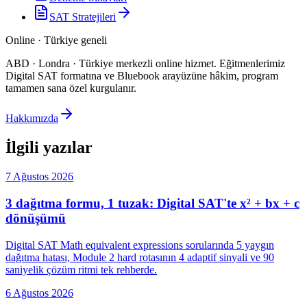
SAT Stratejileri
Online · Türkiye geneli
ABD · Londra · Türkiye merkezli online hizmet
.
Eğitmenlerimiz
Digital SAT formatına ve Bluebook arayüzüne hâkim, program
tamamen sana özel kurgulanır.
Hakkımızda
İlgili yazılar
7 Ağustos 2026
3 dağıtma formu, 1 tuzak: Digital SAT'te x² + bx + c
dönüşümü
Digital SAT Math equivalent expressions sorularında 5 yaygın
dağıtma hatası, Module 2 hard rotasının 4 adaptif sinyali ve 90
saniyelik çözüm ritmi tek rehberde.
6 Ağustos 2026