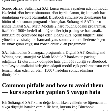
Sonuç olarak, Sultangazi SAT kursu seçimi yaparken adaptif modül
iskeletini, dört beceri sütununu, dört içerik alanını, üç katmanlı hata
günlüğünü ve dört oturumluk Bluebook simülasyon döngüsünü bir
bütün olarak sunan programlar öne çıkar. Sultangazi SAT kursu
içinde Digital SAT Math Module 2 hard routing odaklı programlar,
özellikle 1500+ hedefi olan öğrenciler için pacing ve hata analizi
rubriğini bu çerçevede inşa eder. Doğru kurs, içerik bilgisini süre
yönetimi ve strateji ile harmanlayan, somut verilerle ilerleme ölçen
ve sınav günü kaygısını yönetilebilir kılan programdır.
SAT İstanbul'un Sultangazi programları, Digital SAT Reading and
Writing pasaj stratejisi ve Math Module 2 hard-route pacing'i
odağında 12 oturumluk döngüde hata günlüğü rubriği ve Bluebook
simülasyon analizini birleştirir; adaptif modül eşik performansını veri
temelli takip eden bir plan, 1500+ hedefini somut adımlara
dönüştürür.
Common pitfalls and how to avoid them
— kurs seçerken yapılan 5 yaygın hata
Bir Sultangazi SAT kursu değerlendirirken velilerin ve öğrencilerin
sıkça düştüğü hatalar vardır. İlk hata, kursun kaç Bluebook