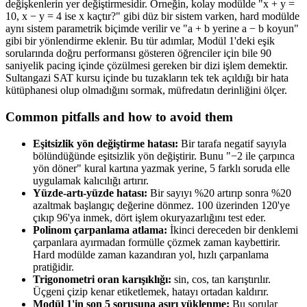
değişkenlerin yer değiştirmesidir. Örneğin, kolay modülde "x + y =
10, x − y = 4 ise x kaçtır?" gibi düz bir sistem varken, hard modülde
aynı sistem parametrik biçimde verilir ve "a + b yerine a − b koyun"
gibi bir yönlendirme eklenir. Bu tür adımlar, Modül 1'deki eşik
sorularında doğru performansı gösteren öğrenciler için bile 90
saniyelik pacing içinde çözülmesi gereken bir dizi işlem demektir.
Sultangazi SAT kursu içinde bu tuzakların tek tek açıldığı bir hata
kütüphanesi olup olmadığını sormak, müfredatın derinliğini ölçer.
Common pitfalls and how to avoid them
Eşitsizlik yön değiştirme hatası:
Bir tarafa negatif sayıyla
bölündüğünde eşitsizlik yön değiştirir. Bunu "−2 ile çarpınca
yön döner" kural kartına yazmak yerine, 5 farklı soruda elle
uygulamak kalıcılığı artırır.
Yüzde-artı-yüzde hatası:
Bir sayıyı %20 artırıp sonra %20
azaltmak başlangıç değerine dönmez. 100 üzerinden 120'ye
çıkıp 96'ya inmek, dört işlem okuryazarlığını test eder.
Polinom çarpanlama atlama:
İkinci dereceden bir denklemi
çarpanlara ayırmadan formülle çözmek zaman kaybettirir.
Hard modülde zaman kazandıran yol, hızlı çarpanlama
pratiğidir.
Trigonometri oran karışıklığı:
sin, cos, tan karıştırılır.
Üçgeni çizip kenar etiketlemek, hatayı ortadan kaldırır.
Modül 1'in son 5 sorusuna aşırı yüklenme:
Bu sorular