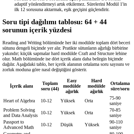
adaptif yönlendirmeyi artık etkilemez. Sürelerini Modül 1'in
ilk 12 sorusuna aktarmak, eşik geçişini güçlendirir.
Soru tipi dağılımı tablosu: 64 + 44
sorunun içerik yüzdesi
Reading and Writing bölümünde her iki modülde toplam dört beceri
sütunu dengeli biçimde yer alır. Pratikte sütunların ağırlığı birbirine
yakındır; küçük sapmalar hard modülde Craft and Structure lehine
olur. Math bölümünde ise dört içerik alanı daha belirgin biçimde
dağılır. Aşağıdaki tablo, her içerik alanının ortalama soru sayısını ve
zorluk moduna göre nasıl değiştiğini gösterir.
Easy
Hard
Toplam
Ortalama
İçerik alanı
modülde
modülde
soru (44)
süre/soru
ağırlık
ağırlık
75-90
Heart of Algebra
10-12
Yüksek
Orta
saniye
Problem Solving
70-85
10-12
Yüksek
Orta
and Data Analysis
saniye
Passport to
90-110
10-12
Düşük
Yüksek
Advanced Math
saniye
Geometry and
80-100