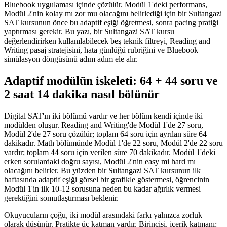
Bluebook uygulaması içinde çözülür. Modül 1'deki performans,
Modül 2'nin kolay mı zor mu olacağını belirlediği için bir Sultangazi
SAT kursunun önce bu adaptif eşiği öğretmesi, sonra pacing pratiği
yaptırması gerekir. Bu yazı, bir Sultangazi SAT kursu
değerlendirirken kullanılabilecek beş teknik filtreyi, Reading and
Writing pasaj stratejisini, hata günlüğü rubriğini ve Bluebook
simülasyon döngüsünü adım adım ele alır.
Adaptif modülün iskeleti: 64 + 44 soru ve
2 saat 14 dakika nasıl bölünür
Digital SAT'ın iki bölümü vardır ve her bölüm kendi içinde iki
modülden oluşur. Reading and Writing'de Modül 1'de 27 soru,
Modül 2'de 27 soru çözülür; toplam 64 soru için ayrılan süre 64
dakikadır. Math bölümünde Modül 1'de 22 soru, Modül 2'de 22 soru
vardır; toplam 44 soru için verilen süre 70 dakikadır. Modül 1'deki
erken sorulardaki doğru sayısı, Modül 2'nin easy mi hard mı
olacağını belirler. Bu yüzden bir Sultangazi SAT kursunun ilk
haftasında adaptif eşiği görsel bir grafikle göstermesi, öğrencinin
Modül 1'in ilk 10-12 sorusuna neden bu kadar ağırlık vermesi
gerektiğini somutlaştırması beklenir.
Okuyucuların çoğu, iki modül arasındaki farkı yalnızca zorluk
olarak düşünür. Pratikte üç katman vardır. Birincisi, içerik katmanı: