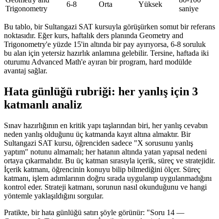
6-8
Orta
Yüksek
Trigonometry
saniye
Bu tablo, bir Sultangazi SAT kursuyla görüşürken somut bir referans
noktasıdır. Eğer kurs, haftalık ders planında Geometry and
Trigonometry'e yüzde 15'in altında bir pay ayırıyorsa, 6-8 soruluk
bu alan için yetersiz hazırlık anlamına gelebilir. Tersine, haftada iki
oturumu Advanced Math'e ayıran bir program, hard modülde
avantaj sağlar.
Hata günlüğü rubriği: her yanlış için 3
katmanlı analiz
Sınav hazırlığının en kritik yapı taşlarından biri, her yanlış cevabın
neden yanlış olduğunu üç katmanda kayıt altına almaktır. Bir
Sultangazi SAT kursu, öğrenciden sadece "X sorusunu yanlış
yaptım" notunu almamalı; her hatanın altında yatan yapısal nedeni
ortaya çıkarmalıdır. Bu üç katman sırasıyla içerik, süreç ve stratejidir.
İçerik katmanı, öğrencinin konuyu bilip bilmediğini ölçer. Süreç
katmanı, işlem adımlarının doğru sırada uygulanıp uygulanmadığını
kontrol eder. Strateji katmanı, sorunun nasıl okunduğunu ve hangi
yöntemle yaklaşıldığını sorgular.
Pratikte, bir hata günlüğü satırı şöyle görünür: "Soru 14 —