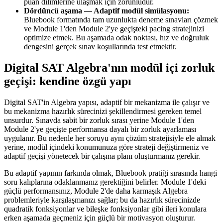
puan dilimlerine ulaşmak için zorunludur.
Dördüncü aşama — Adaptif modül simülasyonu:
Bluebook formatında tam uzunlukta deneme sınavları çözmek
ve Module 1'den Module 2'ye geçişteki pacing stratejinizi
optimize etmek. Bu aşamada odak noktası, hız ve doğruluk
dengesini gerçek sınav koşullarında test etmektir.
Digital SAT Algebra'nın modül içi zorluk
geçişi: kendine özgü yapı
Digital SAT'in Algebra yapısı, adaptif bir mekanizma ile çalışır ve
bu mekanizma hazırlık sürecinizi şekillendirmesi gereken temel
unsurdur. Sınavda sabit bir zorluk sırası yerine Module 1'den
Module 2'ye geçişte performansa dayalı bir zorluk ayarlaması
uygulanır. Bu nedenle her soruyu aynı çözüm stratejisiyle ele almak
yerine, modül içindeki konumunuza göre strateji değiştirmeniz ve
adaptif geçişi yönetecek bir çalışma planı oluşturmanız gerekir.
Bu adaptif yapının farkında olmak, Bluebook pratiği sırasında hangi
soru kalıplarına odaklanmanız gerektiğini belirler. Module 1'deki
güçlü performansınız, Module 2'de daha karmaşık Algebra
problemleriyle karşılaşmanızı sağlar; bu da hazırlık sürecinizde
quadratik fonksiyonlar ve bileşke fonksiyonlar gibi ileri konulara
erken aşamada geçmeniz için güçlü bir motivasyon oluşturur.