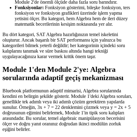
Module 2'de önemli ölçüde daha fazla soru barındırır.
Fonksiyonlar:
Fonksiyon gösterimi, bileşke fonksiyon, ters
fonksiyon ve fonksiyon grafikleri üzerinde işlem yapma
yetisini ölçer. Bu kategori, hem Algebra hem de ileri düzey
matematik becerilerinin kesişim noktasında yer alır.
Bu dört kategori, SAT Algebra hazırlığınızın temel iskeletini
oluşturur. Ancak başarılı bir SAT performansı için yalnızca bu
kategorileri bilmek yeterli değildir; her kategorinin içindeki soru
kalıplarını tanımak ve süre baskısı altında hangi tekniği
uygulayacağınıza karar vermek kritik önem taşır.
Module 1'den Module 2'ye: Algebra
sorularında adaptif geçiş mekanizması
Bluebook platformunun adaptif mimarisi, Algebra sorularında
kendini en belirgin şekilde gösterir. Module 1'deki Algebra soruları,
genellikle tek adımlı veya iki adımlı çözüm gerektiren yapılarda
sunulur. Örneğin, 3x + 7 = 22 denklemini çözmek veya y = 2x + 5
doğrusunun eğimini belirlemek, Module 1'in tipik soru kalıpları
arasındadır. Bu sorular, temel algebraic manipülasyon becerisini
ölçer ve doğru yanıt oranınız doğrudan ikinci modülün zorluk
eşiğini belirler.