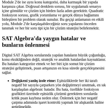
Module 2'de ise aynı konu kategorisi, daha karmaşık bir yapıda
karşınıza çıkar. Doğrusal denklem sorusu, bir uygulamalı senaryo
içine gömülür ve çözüm için birden fazla adım gerektirir. Quadratic
fonksiyon sorusu, grafik yorumlama ve gerçek dünya bağlamını
birleştiren bir problem olarak sunulur. Bu geçişi anlamanın en etkili
yolu, Module 2'de karşılaşabileceğiniz soru yapılarını önceden
tanımak ve her bir soru tipi için bir çözüm stratejisi belirlemektir.
SAT Algebra'da yaygın hatalar ve
bunların önlenmesi
Digital SAT Algebra sorularında yapılan hataların büyük çoğunluğu,
konu eksikliğinden değil, stratejik ve analitik hatalardan kaynaklanır.
Bu hataları kategorize etmek ve her biri için somut bir çözüm
stratejisi geliştirmek, puan artışınızın en kısa sürede gerçekleşmesini
sağlar.
Değişkeni yanlış izole etme:
Eşitsizliklerde her iki tarafı
negatif bir sayıyla çarparken yön değiştirmeyi unutmak, en sık
karşılaşılan algebraic hatadır. Bu hata, özellikle fonksiyon
grafikleri üzerinde eşitsizlik çözümü gerektiren sorularda
kritik puan kaybına neden olur. Önlemek için her negatif
çarpma adımında işaret kontrolü yapmak bir alışkanlık haline
getirilmelidir.