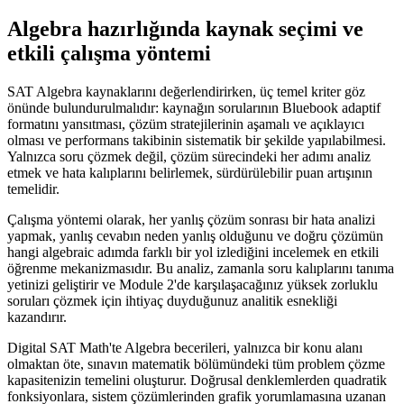
Algebra hazırlığında kaynak seçimi ve
etkili çalışma yöntemi
SAT Algebra kaynaklarını değerlendirirken, üç temel kriter göz
önünde bulundurulmalıdır: kaynağın sorularının Bluebook adaptif
formatını yansıtması, çözüm stratejilerinin aşamalı ve açıklayıcı
olması ve performans takibinin sistematik bir şekilde yapılabilmesi.
Yalnızca soru çözmek değil, çözüm sürecindeki her adımı analiz
etmek ve hata kalıplarını belirlemek, sürdürülebilir puan artışının
temelidir.
Çalışma yöntemi olarak, her yanlış çözüm sonrası bir hata analizi
yapmak, yanlış cevabın neden yanlış olduğunu ve doğru çözümün
hangi algebraic adımda farklı bir yol izlediğini incelemek en etkili
öğrenme mekanizmasıdır. Bu analiz, zamanla soru kalıplarını tanıma
yetinizi geliştirir ve Module 2'de karşılaşacağınız yüksek zorluklu
soruları çözmek için ihtiyaç duyduğunuz analitik esnekliği
kazandırır.
Digital SAT Math'te Algebra becerileri, yalnızca bir konu alanı
olmaktan öte, sınavın matematik bölümündeki tüm problem çözme
kapasitenizin temelini oluşturur. Doğrusal denklemlerden quadratik
fonksiyonlara, sistem çözümlerinden grafik yorumlamasına uzanan