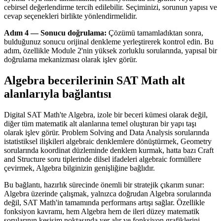
cebirsel değerlendirme tercih edilebilir. Seçiminizi, sorunun yapısı ve
cevap seçenekleri birlikte yönlendirmelidir.
Adım 4 — Sonucu doğrulama:
Çözümü tamamladıktan sonra,
bulduğunuz sonucu orijinal denkleme yerleştirerek kontrol edin. Bu
adım, özellikle Module 2'nin yüksek zorluklu sorularında, yapısal bir
doğrulama mekanizması olarak işlev görür.
Algebra becerilerinin SAT Math alt
alanlarıyla bağlantısı
Digital SAT Math'te Algebra, izole bir beceri kümesi olarak değil,
diğer tüm matematik alt alanlarına temel oluşturan bir yapı taşı
olarak işlev görür. Problem Solving and Data Analysis sorularında
istatistiksel ilişkileri algebraic denklemlere dönüştürmek, Geometry
sorularında koordinat düzleminde denklem kurmak, hatta bazı Craft
and Structure soru tiplerinde dilsel ifadeleri algebraic formüllere
çevirmek, Algebra bilginizin genişliğine bağlıdır.
Bu bağlantı, hazırlık sürecinde önemli bir stratejik çıkarım sunar:
Algebra üzerinde çalışmak, yalnızca doğrudan Algebra sorularında
değil, SAT Math'in tamamında performans artışı sağlar. Özellikle
fonksiyon kavramı, hem Algebra hem de ileri düzey matematik
sorularının kesişim noktasında yer alır ve fonksiyon grafiklerini