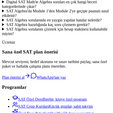
Digital SAT Math'te Algebra soruları en çok hangi beceri
kategorilerinde çıkar?
SAT Algebra'da Module 1'den Module 2'ye geçişte puanım nasıl
etkilenir?
SAT Algebra sorularında en yaygın yapılan hatalar nelerdir?
SAT Algebra hazırlığında kaç soru çözmem gerekir?
SAT Algebra sorularını çözmek için hesap makinesi kullanabilir
miyim?
Ücretsiz
Sana özel SAT plan önerisi
Mevcut seviyeni, hedef skorunu ve sınav tarihini paylaş; sana özel
paket ve haftalık çalışma planı önerelim.
Plan önerisi al
WhatsApp'tan yaz
Programlar
SAT Özel Ders
Birebir, kişiye özel program
SAT Grup Kursları
Küçük gruplar, sabit takvim