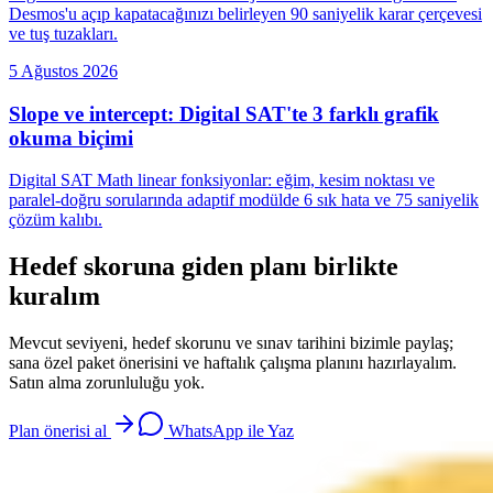
Desmos'u açıp kapatacağınızı belirleyen 90 saniyelik karar çerçevesi
ve tuş tuzakları.
5 Ağustos 2026
Slope ve intercept: Digital SAT'te 3 farklı grafik
okuma biçimi
Digital SAT Math linear fonksiyonlar: eğim, kesim noktası ve
paralel-doğru sorularında adaptif modülde 6 sık hata ve 75 saniyelik
çözüm kalıbı.
Hedef skoruna giden planı birlikte
kuralım
Mevcut seviyeni, hedef skorunu ve sınav tarihini bizimle paylaş;
sana özel paket önerisini ve haftalık çalışma planını hazırlayalım.
Satın alma zorunluluğu yok.
Plan önerisi al
WhatsApp ile Yaz