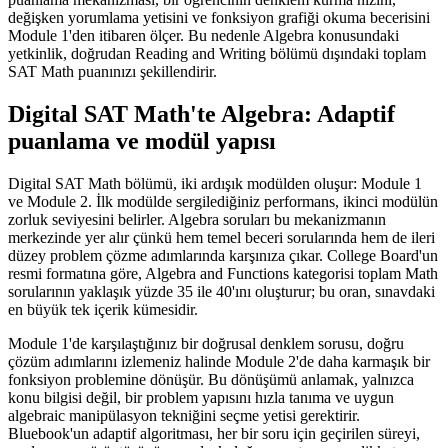
değişken yorumlama yetisini ve fonksiyon grafiği okuma becerisini
Module 1'den itibaren ölçer. Bu nedenle Algebra konusundaki
yetkinlik, doğrudan Reading and Writing bölümü dışındaki toplam
SAT Math puanınızı şekillendirir.
Digital SAT Math'te Algebra: Adaptif
puanlama ve modül yapısı
Digital SAT Math bölümü, iki ardışık modülden oluşur: Module 1
ve Module 2. İlk modülde sergilediğiniz performans, ikinci modülün
zorluk seviyesini belirler. Algebra soruları bu mekanizmanın
merkezinde yer alır çünkü hem temel beceri sorularında hem de ileri
düzey problem çözme adımlarında karşınıza çıkar. College Board'un
resmi formatına göre, Algebra and Functions kategorisi toplam Math
sorularının yaklaşık yüzde 35 ile 40'ını oluşturur; bu oran, sınavdaki
en büyük tek içerik kümesidir.
Module 1'de karşılaştığınız bir doğrusal denklem sorusu, doğru
çözüm adımlarını izlemeniz halinde Module 2'de daha karmaşık bir
fonksiyon problemine dönüşür. Bu dönüşümü anlamak, yalnızca
konu bilgisi değil, bir problem yapısını hızla tanıma ve uygun
algebraic manipülasyon tekniğini seçme yetisi gerektirir.
Bluebook'un adaptif algoritması, her bir soru için geçirilen süreyi,