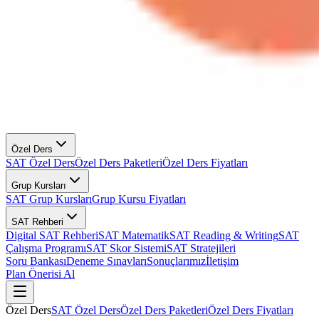
Özel Ders
SAT Özel Ders
Özel Ders Paketleri
Özel Ders Fiyatları
Grup Kursları
SAT Grup Kursları
Grup Kursu Fiyatları
SAT Rehberi
Digital SAT Rehberi
SAT Matematik
SAT Reading & Writing
SAT
Çalışma Programı
SAT Skor Sistemi
SAT Stratejileri
Soru Bankası
Deneme Sınavları
Sonuçlarımız
İletişim
Plan Önerisi Al
Özel Ders
SAT Özel Ders
Özel Ders Paketleri
Özel Ders Fiyatları