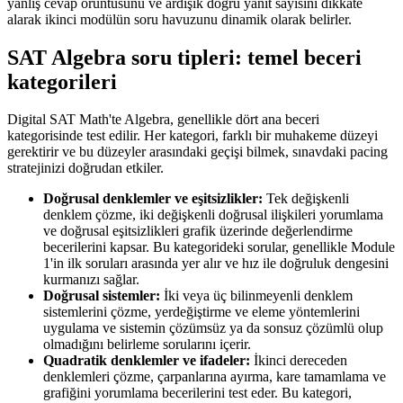
yanlış cevap örüntüsünü ve ardışık doğru yanıt sayısını dikkate
alarak ikinci modülün soru havuzunu dinamik olarak belirler.
SAT Algebra soru tipleri: temel beceri
kategorileri
Digital SAT Math'te Algebra, genellikle dört ana beceri
kategorisinde test edilir. Her kategori, farklı bir muhakeme düzeyi
gerektirir ve bu düzeyler arasındaki geçişi bilmek, sınavdaki pacing
stratejinizi doğrudan etkiler.
Doğrusal denklemler ve eşitsizlikler:
Tek değişkenli
denklem çözme, iki değişkenli doğrusal ilişkileri yorumlama
ve doğrusal eşitsizlikleri grafik üzerinde değerlendirme
becerilerini kapsar. Bu kategorideki sorular, genellikle Module
1'in ilk soruları arasında yer alır ve hız ile doğruluk dengesini
kurmanızı sağlar.
Doğrusal sistemler:
İki veya üç bilinmeyenli denklem
sistemlerini çözme, yerdeğiştirme ve eleme yöntemlerini
uygulama ve sistemin çözümsüz ya da sonsuz çözümlü olup
olmadığını belirleme sorularını içerir.
Quadratik denklemler ve ifadeler:
İkinci dereceden
denklemleri çözme, çarpanlarına ayırma, kare tamamlama ve
grafiğini yorumlama becerilerini test eder. Bu kategori,