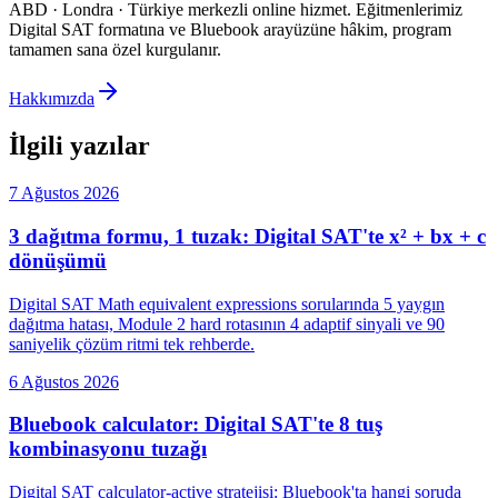
ABD · Londra · Türkiye merkezli online hizmet
.
Eğitmenlerimiz
Digital SAT formatına ve Bluebook arayüzüne hâkim, program
tamamen sana özel kurgulanır.
Hakkımızda
İlgili yazılar
7 Ağustos 2026
3 dağıtma formu, 1 tuzak: Digital SAT'te x² + bx + c
dönüşümü
Digital SAT Math equivalent expressions sorularında 5 yaygın
dağıtma hatası, Module 2 hard rotasının 4 adaptif sinyali ve 90
saniyelik çözüm ritmi tek rehberde.
6 Ağustos 2026
Bluebook calculator: Digital SAT'te 8 tuş
kombinasyonu tuzağı
Digital SAT calculator-active stratejisi: Bluebook'ta hangi soruda