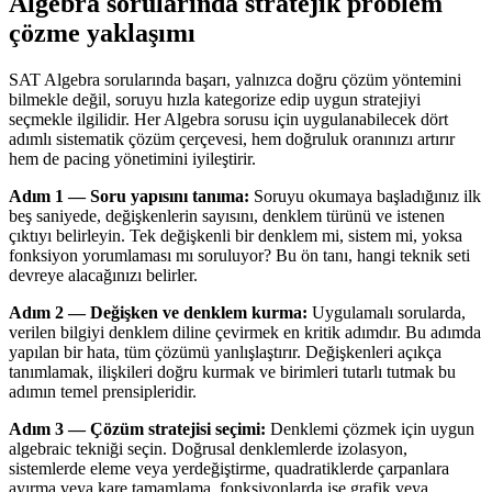
Algebra sorularında stratejik problem
çözme yaklaşımı
SAT Algebra sorularında başarı, yalnızca doğru çözüm yöntemini
bilmekle değil, soruyu hızla kategorize edip uygun stratejiyi
seçmekle ilgilidir. Her Algebra sorusu için uygulanabilecek dört
adımlı sistematik çözüm çerçevesi, hem doğruluk oranınızı artırır
hem de pacing yönetimini iyileştirir.
Adım 1 — Soru yapısını tanıma:
Soruyu okumaya başladığınız ilk
beş saniyede, değişkenlerin sayısını, denklem türünü ve istenen
çıktıyı belirleyin. Tek değişkenli bir denklem mi, sistem mi, yoksa
fonksiyon yorumlaması mı soruluyor? Bu ön tanı, hangi teknik seti
devreye alacağınızı belirler.
Adım 2 — Değişken ve denklem kurma:
Uygulamalı sorularda,
verilen bilgiyi denklem diline çevirmek en kritik adımdır. Bu adımda
yapılan bir hata, tüm çözümü yanlışlaştırır. Değişkenleri açıkça
tanımlamak, ilişkileri doğru kurmak ve birimleri tutarlı tutmak bu
adımın temel prensipleridir.
Adım 3 — Çözüm stratejisi seçimi:
Denklemi çözmek için uygun
algebraic tekniği seçin. Doğrusal denklemlerde izolasyon,
sistemlerde eleme veya yerdeğiştirme, quadratiklerde çarpanlara
ayırma veya kare tamamlama, fonksiyonlarda ise grafik veya