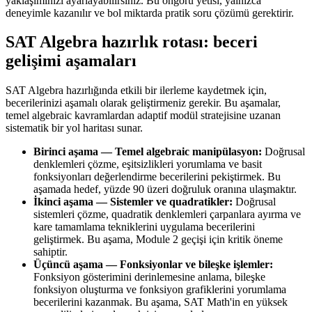
yaklaşımınızı ayarlayabilirsiniz. Bu öngörü yetisi, yalnızca
deneyimle kazanılır ve bol miktarda pratik soru çözümü gerektirir.
SAT Algebra hazırlık rotası: beceri
gelişimi aşamaları
SAT Algebra hazırlığında etkili bir ilerleme kaydetmek için,
becerilerinizi aşamalı olarak geliştirmeniz gerekir. Bu aşamalar,
temel algebraic kavramlardan adaptif modül stratejisine uzanan
sistematik bir yol haritası sunar.
Birinci aşama — Temel algebraic manipülasyon:
Doğrusal
denklemleri çözme, eşitsizlikleri yorumlama ve basit
fonksiyonları değerlendirme becerilerini pekiştirmek. Bu
aşamada hedef, yüzde 90 üzeri doğruluk oranına ulaşmaktır.
İkinci aşama — Sistemler ve quadratikler:
Doğrusal
sistemleri çözme, quadratik denklemleri çarpanlara ayırma ve
kare tamamlama tekniklerini uygulama becerilerini
geliştirmek. Bu aşama, Module 2 geçişi için kritik öneme
sahiptir.
Üçüncü aşama — Fonksiyonlar ve bileşke işlemler:
Fonksiyon gösterimini derinlemesine anlama, bileşke
fonksiyon oluşturma ve fonksiyon grafiklerini yorumlama
becerilerini kazanmak. Bu aşama, SAT Math'in en yüksek