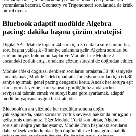
yorumlama becerisi, Geometry ve Trigonometri sorularında da kritik
bir rol oynar.
Bluebook adaptif modülde Algebra
pacing: dakika başına çözüm stratejisi
Digital SAT Math'te toplam 44 soru için 35 dakika süre tanınır; bu,
soru başına yaklaşık 48 saniye anlamına gelir. Algebra soruları bu
sürenin büyük bölümünü kaplar ve Module 1 ile Module 2
arasındaki zorluk artışı, ortalama çözüm süresini de doğrudan etkiler.
Module 1'deki doğrusal denklem sorularını ortalama 30-40 saniyede
tamamlamak, Module 2'deki quadratik fonksiyon soruları için 60-80
saniye ayırmak, genel pacing dengenizi korur. Ancak her soruya eşit
süre ayırmak yerine, soru yapısını gördüğünüz anda zorluk
seviyesini tahmin etmek ve süreyi buna göre ayarlamak, adaptif
modülün yapısına uygun bir stratejidir.
Bluebook'un ara yüzünde her modülün sonuna doğru
yaklaştığınızda, kalan soruların zorluk seviyesi hakkında bir içgüdü
geliştirmiş olursunuz. Eğer Module 1'deki son birkaç Algebra
sorusunu doğru yanıtladıysanız, Module 2'nin başındaki soruların
daha yüksek zorluklu olacağını öngörebilir ve buna göre analitik