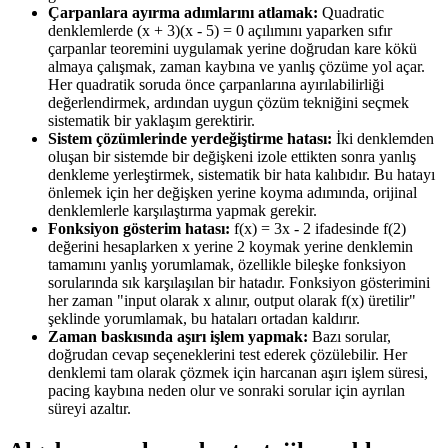
Çarpanlara ayırma adımlarını atlamak:
Quadratic
denklemlerde (x + 3)(x - 5) = 0 açılımını yaparken sıfır
çarpanlar teoremini uygulamak yerine doğrudan kare kökü
almaya çalışmak, zaman kaybına ve yanlış çözüme yol açar.
Her quadratik soruda önce çarpanlarına ayırılabilirliği
değerlendirmek, ardından uygun çözüm tekniğini seçmek
sistematik bir yaklaşım gerektirir.
Sistem çözümlerinde yerdeğiştirme hatası:
İki denklemden
oluşan bir sistemde bir değişkeni izole ettikten sonra yanlış
denkleme yerleştirmek, sistematik bir hata kalıbıdır. Bu hatayı
önlemek için her değişken yerine koyma adımında, orijinal
denklemlerle karşılaştırma yapmak gerekir.
Fonksiyon gösterim hatası:
f(x) = 3x - 2 ifadesinde f(2)
değerini hesaplarken x yerine 2 koymak yerine denklemin
tamamını yanlış yorumlamak, özellikle bileşke fonksiyon
sorularında sık karşılaşılan bir hatadır. Fonksiyon gösterimini
her zaman "input olarak x alınır, output olarak f(x) üretilir"
şeklinde yorumlamak, bu hataları ortadan kaldırır.
Zaman baskısında aşırı işlem yapmak:
Bazı sorular,
doğrudan cevap seçeneklerini test ederek çözülebilir. Her
denklemi tam olarak çözmek için harcanan aşırı işlem süresi,
pacing kaybına neden olur ve sonraki sorular için ayrılan
süreyi azaltır.