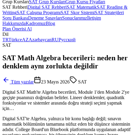
Grup Kursları
SAT Grup Kursları
Grup Kursu Fiyatları
SAT Rehberi
Digital SAT Rehberi
SAT Matematik
SAT Reading &
Writing
SAT Çalışma Programı
SAT Skor Sistemi
SAT Stratejileri
Soru Bankası
Deneme Sınavları
Sonuçlarımız
İletişim
Hakkımızda
Kadromuz
Blog
Plan Önerisi Al
Dil
TR
Türkçe
AZ
Azərbaycan
RU
Русский
SAT
SAT Math Algebra becerileri: neden her
denklem aynı zorlukta değildir
Tüm yazılar
23 Mayıs 2026
SAT
Digital SAT Math'te Algebra becerileri, Module 1'den Module 2'ye
geçişte puanınızı doğrudan belirler. Lineer denklemler, quadratik
fonksiyonlar ve sistemler arasında doğru strateji seçimi yapmak
için…
Digital SAT'te Algebra, yalnızca bir konu başlığı değil; sınavın
matematik bölümünün tamamına nüfuz eden bir düşünce sisteminin
adıdır. College Board'un Bluebook platformunda uygulanan adaptif
puanlama mekanizması, bir öğrencinin denklem kurma hızını,