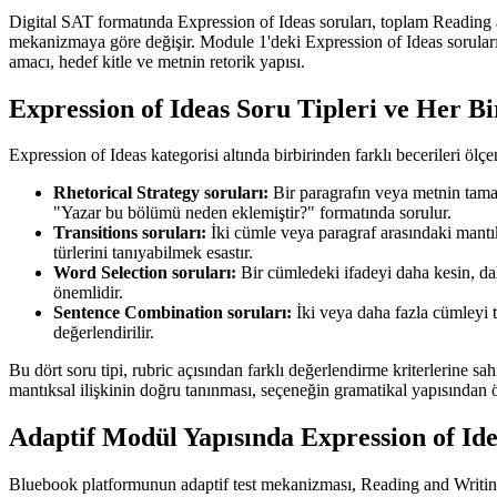
Digital SAT formatında Expression of Ideas soruları, toplam Reading an
mekanizmaya göre değişir. Module 1'deki Expression of Ideas soruları 
amacı, hedef kitle ve metnin retorik yapısı.
Expression of Ideas Soru Tipleri ve Her Bi
Expression of Ideas kategorisi altında birbirinden farklı becerileri ölçen
Rhetorical Strategy soruları:
Bir paragrafın veya metnin tamam
"Yazar bu bölümü neden eklemiştir?" formatında sorulur.
Transitions soruları:
İki cümle veya paragraf arasındaki mantık
türlerini tanıyabilmek esastır.
Word Selection soruları:
Bir cümledeki ifadeyi daha kesin, da
önemlidir.
Sentence Combination soruları:
İki veya daha fazla cümleyi t
değerlendirilir.
Bu dört soru tipi, rubric açısından farklı değerlendirme kriterlerine s
mantıksal ilişkinin doğru tanınması, seçeneğin gramatikal yapısından ö
Adaptif Modül Yapısında Expression of Id
Bluebook platformunun adaptif test mekanizması, Reading and Writing 