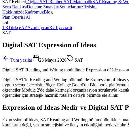
SAT Rehberi
Digital SAT Rehberi
SAT Matematik
SAT Reading & Wri
Soru Bankası
Deneme Sınavları
Sonuçlarımız
İletişim
Hakkımızda
Kadromuz
Blog
Plan Önerisi Al
Dil
TR
Türkçe
AZ
Azərbaycan
RU
Русский
SAT
Digital SAT Expression of Ideas
Tüm yazılar
23 Mayıs 2026
SAT
Digital SAT Reading and Writing modülünde Expression of Ideas sorular
Digital SAT'in Reading and Writing bölümünde Expression of Ideas soru
uygun seçme becerisini ölçer. College Board'un Bluebook platformund
öğrenciler Module 2'de daha karmaşık organizasyon sorularıyla karşıla
öğrenciler için stratejik hazırlık rotaları detaylı biçimde ele alınır.
Expression of Ideas Nedir ve Digital SAT 
Expression of Ideas, SAT Reading and Writing bölümünün ikinci ana soru
kurallarını değil, yazım stratejisini ve iletişim etkinliğini merkeze a