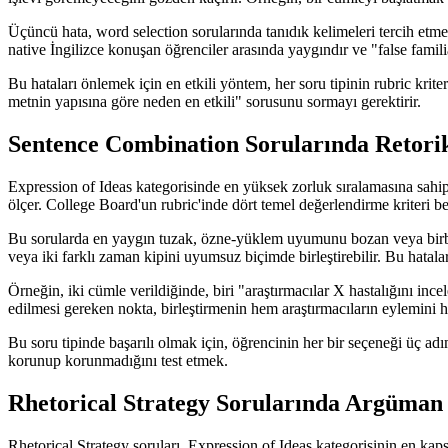
Üçüncü hata, word selection sorularında tanıdık kelimeleri tercih etme
native İngilizce konuşan öğrenciler arasında yaygındır ve "false familia
Bu hataları önlemek için en etkili yöntem, her soru tipinin rubric kri
metnin yapısına göre neden en etkili" sorusunu sormayı gerektirir.
Sentence Combination Sorularında Retorik
Expression of Ideas kategorisinde en yüksek zorluk sıralamasına sahip 
ölçer. College Board'un rubric'inde dört temel değerlendirme kriteri b
Bu sorularda en yaygın tuzak, özne-yüklem uyumunu bozan veya birbiriy
veya iki farklı zaman kipini uyumsuz biçimde birleştirebilir. Bu hatalar,
Örneğin, iki cümle verildiğinde, biri "araştırmacılar X hastalığını incel
edilmesi gereken nokta, birleştirmenin hem araştırmacıların eylemini he
Bu soru tipinde başarılı olmak için, öğrencinin her bir seçeneği üç ad
korunup korunmadığını test etmek.
Rhetorical Strategy Sorularında Argüman 
Rhetorical Strategy soruları, Expression of Ideas kategorisinin en kap