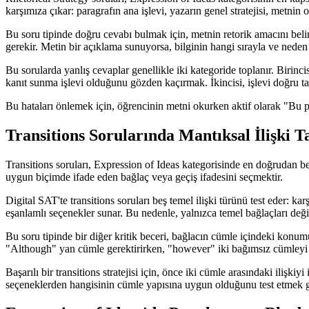
karşımıza çıkar: paragrafın ana işlevi, yazarın genel stratejisi, metnin
Bu soru tipinde doğru cevabı bulmak için, metnin retorik amacını belir
gerekir. Metin bir açıklama sunuyorsa, bilginin hangi sırayla ve neden 
Bu sorularda yanlış cevaplar genellikle iki kategoride toplanır. Birinci
kanıt sunma işlevi olduğunu gözden kaçırmak. İkincisi, işlevi doğru tan
Bu hataları önlemek için, öğrencinin metni okurken aktif olarak "Bu pa
Transitions Sorularında Mantıksal İlişki 
Transitions soruları, Expression of Ideas kategorisinde en doğrudan be
uygun biçimde ifade eden bağlaç veya geçiş ifadesini seçmektir.
Digital SAT'te transitions soruları beş temel ilişki türünü test eder: ka
eşanlamlı seçenekler sunar. Bu nedenle, yalnızca temel bağlaçları değil,
Bu soru tipinde bir diğer kritik beceri, bağlacın cümle içindeki konumu
"Although" yan cümle gerektirirken, "however" iki bağımsız cümleyi nokt
Başarılı bir transitions stratejisi için, önce iki cümle arasındaki ilişki
seçeneklerden hangisinin cümle yapısına uygun olduğunu test etmek g