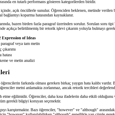
asında en tutarlı performans gösteren kategorilerden biridir.
f içinde, açık öncüllerle sunulur. Öğrenciden beklenen, metinde verilen 
sal bağlantıyı koparma hatasından kaynaklanır.
arında, bazen birden fazla paragraf üzerinden sorulur. Sorulan soru tipi
e açıkça belirtilmemiş bir retorik işlevi çıkarım yoluyla bulmayı gerekt
 Expression of Ideas
 paragraf veya tam metin
ç çıkarımı
 hatası
eme ve metin analizi
leri
rencilerin farkında olması gereken birkaç yaygın hata kalıbı vardır. Bu 
öğrenciler metni anlamakta zorlanmaz, ancak retorik tercihleri değerlen
ih etme eğilimidir. Öğrenciler, daha kısa ifadelerin daha etkili olduğunu
tüm gerekli bilgiyi koruyan seçenektir.
yapıyı karıştırmaktır. Bazı öğrenciler, "however" ve "although" arasındaki
için "however" kullanılabilirken "although" genellikle yan cümle gerekti