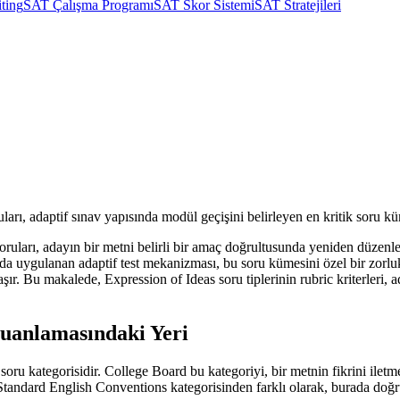
ting
SAT Çalışma Programı
SAT Skor Sistemi
SAT Stratejileri
ı, adaptif sınav yapısında modül geçişini belirleyen en kritik soru küm
ları, adayın bir metni belirli bir amaç doğrultusunda yeniden düzenleme
a uygulanan adaptif test mekanizması, bu soru kümesini özel bir zorl
şır. Bu makalede, Expression of Ideas soru tiplerinin rubric kriterleri
Puanlamasındaki Yeri
 kategorisidir. College Board bu kategoriyi, bir metnin fikrini iletme 
lır. Standard English Conventions kategorisinden farklı olarak, burada do