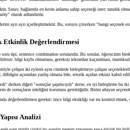
ktir. Sınav, bağlamda en kesin anlama sahip seçeneği ister; tanıdık olma
rity" olarak adlandırılır.
terlerini ayrı ayrı içselleştirmektir. Bu, soruyu çözerken "hangi seçene
 Etkinlik Değerlendirmesi
soru tipi, sentence combination sorularıdır. Bu sorular, öğrencinin birde
elirlenir: bilgi kaybı olmaması, gereksiz tekrardan kaçınılması, mantıks
le çelişen iki eylemi aynı cümlede birleştirmeye çalışan seçeneklerdir.
 dilbilgisi açısından yanlış olmasa bile, retorik açıdan etkisiz kabul edili
edi" derken diğeri "sonuçlar şaşırtıcıydı" derse, en iyi birleştirme bu ik
m de sonuçların niteliğini koruması gerektiğidir. Birini atlayan seçenek, 
ımda değerlendirmesi gerekir: önce bilgi eksikliği var mı kontrol etmek,
Yapısı Analizi
samlı soru tipidir çünkü bu sorular metnin tamamını veya büyük bir bölü