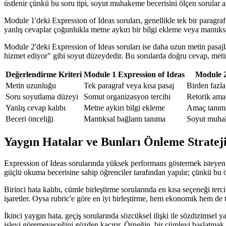
üstlenir çünkü bu soru tipi, soyut muhakeme becerisini ölçen sorular ar
Module 1'deki Expression of Ideas soruları, genellikle tek bir paragra
yanlış cevaplar çoğunlukla metne aykırı bir bilgi ekleme veya mantık
Module 2'deki Expression of Ideas soruları ise daha uzun metin pasajl
hizmet ediyor" gibi soyut düzeydedir. Bu sorularda doğru cevap, metind
Değerlendirme Kriteri
Module 1 Expression of Ideas
Module 2
Metin uzunluğu
Tek paragraf veya kısa pasaj
Birden fazla
Soru soyutlama düzeyi
Somut organizasyon tercihi
Retorik ama
Yanlış cevap kalıbı
Metne aykırı bilgi ekleme
Amaç tanıma
Beceri önceliği
Mantıksal bağlantı tanıma
Soyut muhak
Yaygın Hatalar ve Bunları Önleme Strateji
Expression of Ideas sorularında yüksek performans göstermek isteyen öğ
güçlü okuma becerisine sahip öğrenciler tarafından yapılır; çünkü bu 
Birinci hata kalıbı, cümle birleştirme sorularında en kısa seçeneği terc
işaretler. Oysa rubric'e göre en iyi birleştirme, hem ekonomik hem de 
İkinci yaygın hata, geçiş sorularında sözcüksel ilişki ile sözdizimsel 
işlevi göremeyeceğini gözden kaçırır. Örneğin, bir cümleyi başlatmak 