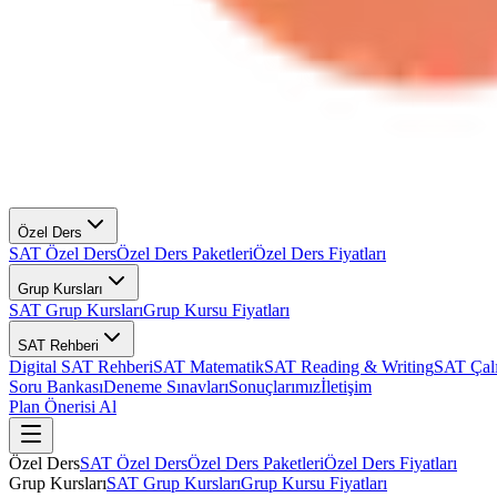
Özel Ders
SAT Özel Ders
Özel Ders Paketleri
Özel Ders Fiyatları
Grup Kursları
SAT Grup Kursları
Grup Kursu Fiyatları
SAT Rehberi
Digital SAT Rehberi
SAT Matematik
SAT Reading & Writing
SAT Çal
Soru Bankası
Deneme Sınavları
Sonuçlarımız
İletişim
Plan Önerisi Al
Özel Ders
SAT Özel Ders
Özel Ders Paketleri
Özel Ders Fiyatları
Grup Kursları
SAT Grup Kursları
Grup Kursu Fiyatları