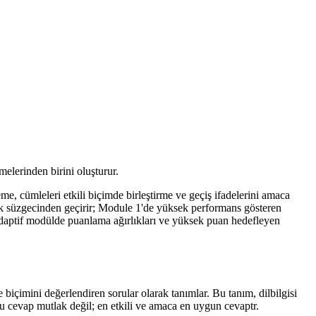
elerinden birini oluşturur.
, cümleleri etkili biçimde birleştirme ve geçiş ifadelerini amaca
uk süzgecinden geçirir; Module 1'de yüksek performans gösteren
, adaptif modülde puanlama ağırlıkları ve yüksek puan hedefleyen
biçimini değerlendiren sorular olarak tanımlar. Bu tanım, dilbilgisi
ğru cevap mutlak değil; en etkili ve amaca en uygun cevaptr.