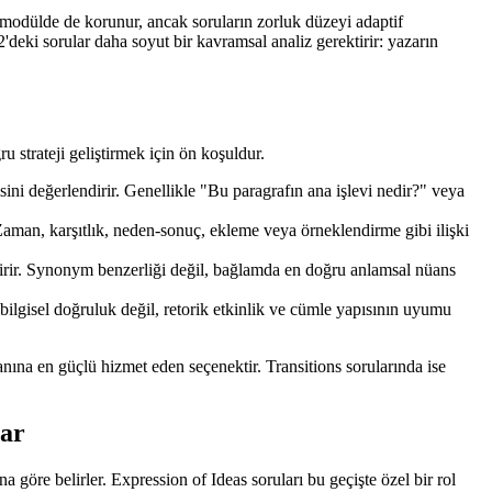
i modülde de korunur, ancak soruların zorluk düzeyi adaptif
eki sorular daha soyut bir kavramsal analiz gerektirir: yazarın
ru strateji geliştirmek için ön koşuldur.
ni değerlendirir. Genellikle "Bu paragrafın ana işlevi nedir?" veya
Zaman, karşıtlık, neden-sonuç, ekleme veya örneklendirme gibi ilişki
dirir. Synonym benzerliği değil, bağlamda en doğru anlamsal nüans
lbilgisel doğruluk değil, retorik etkinlik ve cümle yapısının uyumu
anına en güçlü hizmet eden seçenektir. Transitions sorularında ise
lar
re belirler. Expression of Ideas soruları bu geçişte özel bir rol