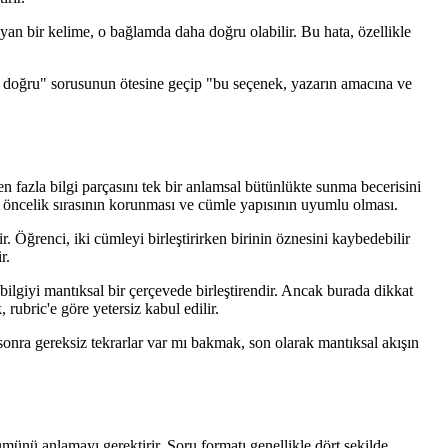
yan bir kelime, o bağlamda daha doğru olabilir. Bu hata, özellikle
k en doğru" sorusunun ötesine geçip "bu seçenek, yazarın amacına ve
n fazla bilgi parçasını tek bir anlamsal bütünlükte sunma becerisini
al öncelik sırasının korunması ve cümle yapısının uyumlu olması.
 Öğrenci, iki cümleyi birleştirirken birinin öznesini kaybedebilir
r.
i bilgiyi mantıksal bir çerçevede birleştirendir. Ancak burada dikkat
rubric'e göre yetersiz kabul edilir.
 sonra gereksiz tekrarlar var mı bakmak, son olarak mantıksal akışın
münü anlamayı gerektirir. Soru formatı genellikle dört şekilde