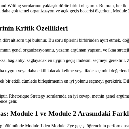
d Writing sorularının yaklaşık dörtte birini oluşturur. Bu oran, her ik
daha çok temel organizasyon ve açık geçiş becerisi ölçerken, Module 2'd
rinin Kritik Özellikleri
 dört alt soru tipi bulunur. Bu soru tiplerini birbirinden ayırt etmek, doğ
ının genel organizasyonunu, yazarın argüman yapısını ve ikna stratejisi
sal bağlantıyı sağlayacak en uygun geçiş ifadesini seçmeyi gerektirir. 
ha uygun veya daha etkili kılacak kelime veya ifade seçimini değerlen
ek bir etkili cümlede birleştirmenin en iyi yolunu seçmeyi gerektirir. Di
ahiptir. Rhetorique Strategy sorularında en iyi cevap, metnin genel argüm
nce gelir.
eas: Module 1 ve Module 2 Arasındaki Fark
bölümünde Module 1'den Module 2'ye geçişi öğrencinin performansına gö