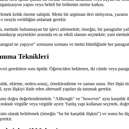
 organizasyon yapısı veya belirli bir bölümün metne katkısı.
lemek kritik öneme sahiptir. Metin bir argüman ileri sürüyorsa, yazarın
o sırayla verildiğini anlamak gerekir.
si, metinde bulunmayan bir işlevi atfetmektir; örneğin, bir paragrafın yal
ımlayıp seçenekler arasında en az etkili olanını seçmektir; yani metinde
ragraf ne yapıyor" sorusunu sorması ve metni bitirdiğinde her paragrafı
Tanıma Teknikleri
ceri gerektiren soru tipidir. Öğrenciden beklenen, iki cümle veya paragr
rşıtlık, ekleme, neden-sonuç, örneklendirme ve zaman sırası. Her ilişki tür
 aynı ilişkiyi ifade eden alternatif yapıları da tanımak gerekir.
nu doğru değerlendirmektir. "Although" ve "however" aynı karşıtlık ilişk
alı virgülle veya virgülle ayırır. Yanlış yapı kullanan seçenek, doğru i
yi isim olarak belirlemek (örneğin "bu bir karşıtlık ilişkisi") ve sonra bu 
erekir.