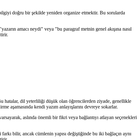
bilgiyi doğru bir şekilde yeniden organize etmektir. Bu sorularda
 "yazarın amacı neydi" veya "bu paragraf metnin genel akışına nasıl
irir.
hatalar, dil yeterliliği düşük olan öğrencilerden ziyade, genellikle
dirme aşamasında kendi yazım anlayışlarını devreye sokarlar.
 varsayarak, aslında önemli bir fikri veya bağlantıyı atlayan seçenekleri
 farkı bilir, ancak cümlenin yapısı değiştiğinde bu iki bağlaçın aynı
rir.