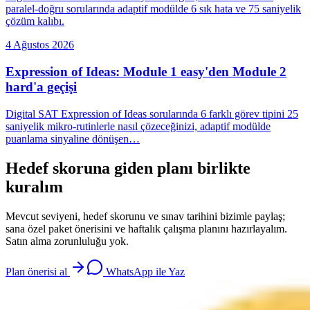
paralel-doğru sorularında adaptif modülde 6 sık hata ve 75 saniyelik
çözüm kalıbı.
4 Ağustos 2026
Expression of Ideas: Module 1 easy'den Module 2
hard'a geçişi
Digital SAT Expression of Ideas sorularında 6 farklı görev tipini 25
saniyelik mikro-rutinlerle nasıl çözeceğinizi, adaptif modülde
puanlama sinyaline dönüşen…
Hedef skoruna giden planı birlikte
kuralım
Mevcut seviyeni, hedef skorunu ve sınav tarihini bizimle paylaş;
sana özel paket önerisini ve haftalık çalışma planını hazırlayalım.
Satın alma zorunluluğu yok.
Plan önerisi al
WhatsApp ile Yaz