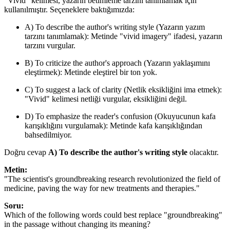
"Vivid" kelimesi, yazarın betimleme tarzını tanımlamak için
kullanılmıştır. Seçeneklere baktığımızda:
A) To describe the author's writing style (Yazarın yazım
tarzını tanımlamak): Metinde "vivid imagery" ifadesi, yazarın
tarzını vurgular.
B) To criticize the author's approach (Yazarın yaklaşımını
eleştirmek): Metinde eleştirel bir ton yok.
C) To suggest a lack of clarity (Netlik eksikliğini ima etmek):
"Vivid" kelimesi netliği vurgular, eksikliğini değil.
D) To emphasize the reader's confusion (Okuyucunun kafa
karışıklığını vurgulamak): Metinde kafa karışıklığından
bahsedilmiyor.
Doğru cevap
A) To describe the author's writing style
olacaktır.
Metin:
"The scientist's groundbreaking research revolutionized the field of
medicine, paving the way for new treatments and therapies."
Soru:
Which of the following words could best replace "groundbreaking"
in the passage without changing its meaning?