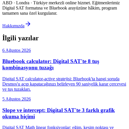
ABD · Londra · Türkiye merkezli online hizmet
.
Eğitmenlerimiz
Digital SAT formatına ve Bluebook arayüzüne hâkim, program
tamamen sana özel kurgulanır.
Hakkımızda
İlgili yazılar
6 Ağustos 2026
Bluebook calculator: Digital SAT'te 8 tuş
kombinasyonu tuzağı
Digital SAT calculator-active stratejisi: Bluebook'ta hangi soruda
Desmos'u açıp kapatacağınızı belirleyen 90 saniyelik karar çerçevesi
ve tuş tuzakları.
5 Ağustos 2026
Slope ve intercept: Digital SAT'te 3 farklı grafik
okuma biçimi
Digital SAT Math linear fonksiyonlar: eğim, kesim noktası ve