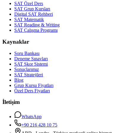
SAT Özel Ders
SAT Grup Kursları
Digital SAT Rehberi
SAT Matematik
SAT Reading & Writing
SAT Çalışma Programı
Kaynaklar
Soru Bankası
Deneme Sınavları
SAT Skor Sistemi
Sonuçlarımız
SAT Stratejileri
Blog
Grup Kursu Fiyatları
Özel Ders Fiyatları
İletişim
WhatsApp
+90 216 428 10 75