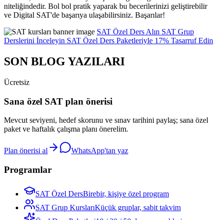
niteliğindedir. Bol bol pratik yaparak bu becerilerinizi geliştirebilir
ve Digital SAT'de başarıya ulaşabilirsiniz. Başarılar!
SAT Özel Ders Alın
SAT Grup
Derslerini İnceleyin
SAT Özel Ders Paketleriyle 17% Tasarruf Edin
SON BLOG YAZILARI
Ücretsiz
Sana özel SAT plan önerisi
Mevcut seviyeni, hedef skorunu ve sınav tarihini paylaş; sana özel
paket ve haftalık çalışma planı önerelim.
Plan önerisi al
WhatsApp'tan yaz
Programlar
SAT Özel Ders
Birebir, kişiye özel program
SAT Grup Kursları
Küçük gruplar, sabit takvim