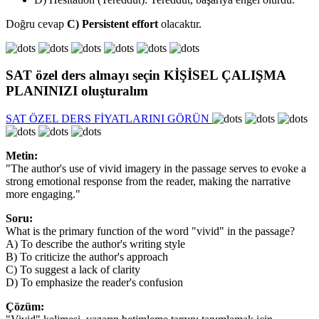
Doğru cevap
C) Persistent effort
olacaktır.
SAT özel ders
almayı seçin
KİŞİSEL ÇALIŞMA
PLANINIZI
oluşturalım
SAT ÖZEL DERS FİYATLARINI GÖRÜN
Metin:
"The author's use of vivid imagery in the passage serves to evoke a
strong emotional response from the reader, making the narrative
more engaging."
Soru:
What is the primary function of the word "vivid" in the passage?
A) To describe the author's writing style
B) To criticize the author's approach
C) To suggest a lack of clarity
D) To emphasize the reader's confusion
Çözüm: