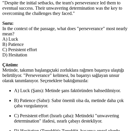
"Despite the initial setbacks, the team's perseverance led them to
eventual success. Their unwavering determination was the key to
overcoming the challenges they faced."
Soru:
In the context of the passage, what does "perseverance" most nearly
mean?
A) Luck
B) Patience
C) Persistent effort
D) Hesitation
Çözüm:
Metinde, takımın başlangıçtaki zorluklara rağmen başarıya ulaştığı
belirtiliyor. "Perseverance" kelimesi, bu başarıyı sağlayan unsur
olarak tanımlanıyor. Seçeneklere baktığımızda:
A) Luck (Şans): Metinde şans faktöründen bahsedilmiyor.
B) Patience (Sabır): Sabır önemli olsa da, metinde daha çok
çaba vurgulanıyor.
C) Persistent effort (Israrlı çaba): Metindeki "unwavering
determination" ifadesi, ısrarlı çabayı destekliyor.
D) Hesitation (Tereddüt): Tereddüt, başarıya engel olurdu.