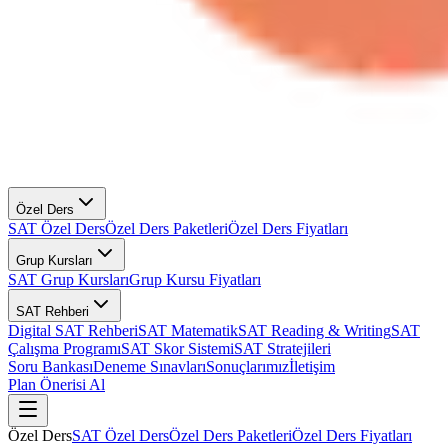
Özel Ders
SAT Özel Ders
Özel Ders Paketleri
Özel Ders Fiyatları
Grup Kursları
SAT Grup Kursları
Grup Kursu Fiyatları
SAT Rehberi
Digital SAT Rehberi
SAT Matematik
SAT Reading & Writing
SAT
Çalışma Programı
SAT Skor Sistemi
SAT Stratejileri
Soru Bankası
Deneme Sınavları
Sonuçlarımız
İletişim
Plan Önerisi Al
Özel Ders
SAT Özel Ders
Özel Ders Paketleri
Özel Ders Fiyatları