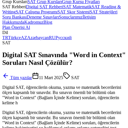
Grup Kursları
SAT Grup Kursları
Grup Kursu Fiyatları
SAT Rehberi
Digital SAT Rehberi
SAT Matematik
SAT Reading &
Writing
SAT Çalışma Programı
SAT Skor Sistemi
SAT Stratejileri
Soru Bankası
Deneme Sınavları
Sonuçlarımız
İletişim
Hakkımızda
Kadromuz
Blog
Plan Önerisi Al
Dil
TR
Türkçe
AZ
Azərbaycan
RU
Русский
SAT
Digital SAT Sınavında "Word in Context"
Soruları Nasıl Çözülür?
Tüm yazılar
11 Mart 2025
SAT
Digital SAT, öğrencilerin okuma, yazma ve matematik becerilerini
ölçen kapsamlı bir sınavdır. Bu sınavın önemli bir bölümü olan
"Word in Context" (Bağlam İçinde Kelime) soruları, öğrencilerin
kelime h
Digital SAT, öğrencilerin okuma, yazma ve matematik becerilerini
ölçen kapsamlı bir sınavdır. Bu sınavın önemli bir bölümü olan
"Word in Context" (Bağlam İçinde Kelime) soruları, öğrencilerin
kelime hakimiyetini ve bağlamsal anlamı anlama yeteneğini test