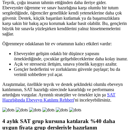
Teşvik, çoğu insanın tahmin ettiğinden daha ileriye gider.
Ebeveynler öğrenme ve sınav hazırlığına karşı olumlu bir tutum
sergilediğinde, öğrenciler genellikle kendi yeteneklerine daha çok
güvenir. Destek, küçük başarıları kutlamak ya da başarısızlıklara
karşı sakin bir bakış açısı korumak kadar basit olabilir. Bu, gençlerin
büyük bir sınavla yüzleşirken kendilerini yalnız hissetmemelerini
sağlar.
Öğrenmeye odaklanan bir ev ortamının kalıcı etkileri vardır:
Ebeveynler gelişim odaklı bir düşünce yapısını
örneklediğinde, çocuklar gelişebileceklerine daha kolay inanır.
Açık ve stressesiz iletişim, sınava yönelik kaygıyı azaltır.
Gençler hedeflerini ve zorluklarını güvenle paylaşır; bu da
verimli sohbetlere yol açar.
Araştırmalar, özellikle teşvik ve destek şeklindeki olumlu ebeveyn
katılımının, SAT hazırlığı sürecinde kararlılığı ve performansı
artırdığını vurgular. Ayrıntılı stratejiler ve örnekler için şu
SAT
Hazırlığında Ebeveyn Katılımı Rehberi
'ni inceleyebilirsiniz.
4 aylık
SAT grup kursuna
katılarak
%40 daha
uygun fiyata
grup dersleriyle hazırlanın