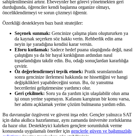
sahiplenilmesini artırır. Ebeveynler her görevi yönetmekten geri
durduğunda, öğrenciler kendi başlarına organize olmayı,
önceliklendirmeyi ve sorun çözmeyi öğrenir.
Özerkliği destekleyen bazı basit stratejiler:
Seçenek sunmak:
Gencinize çalışma planı oluştururken ya
da kaynak seçerken söz hakkı verin. Rehberlik edin ama
neyin işe yaradığına kendisi karar versin.
Eforu kutlamak:
Sadece hedef puana ulaştığında değil, nasıl
çalıştığını ya da bir hayal kırıklığının ardından nasıl
toparlandığını takdir edin. Bu, odağı sonuçlardan kararlılığa
çevirir.
Öz değerlendirmeyi teşvik etmek:
Pratik seanslarından
sonra gencinize ilerlemesi hakkında ne hissettiğini ve hangi
değişiklikleri yapabileceğini sorun. Bu, öz yansıtma
becerilerini geliştirmesine yardımcı olur.
Geri çekilmek:
Soru ya da yardım için ulaşılabilir olun ama
işi onun yerine yapmayın. Kafasını karıştıran bir konu varsa,
her adımı açıklamak yerine çözüm bulmasına yardım edin.
Bu davranışlar özgüveni ve güveni inşa eder. Gençler yalnızca SAT
için daha akıllıca hazırlanmaz, aynı zamanda üniversite zorluklarına
da hazır olur. Destekleyici kalırken gençlere sorumluluk verme
konusunda uygulamalı öneriler için
gençlerle güven ve bağımsızlığı