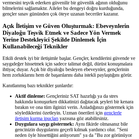
vermesini teşvik ederken güvenilir bir güvenlik ağının olduğunu
bilmelerini sağlamaktır. Aileler bu dengeyi doğru kurduğunda,
gençler sınav gününden çok öteye uzanan beceriler kazanır.
Açık İletişim ve Güven Oluşturmak: Ebeveynlerin
Diyaloğu Teşvik Etmek ve Sadece Yön Vermek
Yerine Destekleyici Şekilde Dinlemek İçin
Kullanabileceği Teknikler
Etkili destek iyi bir iletişimle başlar. Gençler, kendilerini güvende ve
saygıdeğer hissetmek için sadece talimat değil, dürüst konuşmalara
ihtiyaç duyar. Açık bir diyaloğu besleyen ebeveynler, gençlerinin
hem zorluklarını hem de başarılarını daha istekli paylaştığını görür.
Kanıtlanmış bazı teknikler şunlardır:
Aktif dinleme:
Gençleriniz SAT hazırlığı ya da stres
hakkında konuşurken dikkatinizi dağıtacak şeyleri bir kenara
bırakın ve ona tüm ilginizi verin. Anladığınızı göstermek için
söylediklerini özetleyin. Uzman önerileri için
gençlerle
iletişim kurma ipuçları
yazısına göz atabilirsiniz.
Duygulara saygı göstermek:
Aynı fikirde olmasanız bile
gencinizin duygularını geçerli kılmak yardımcı olur. "Seni
neden öyle hissettiğini anlıyorum" ya da "Bu zor görünüyor