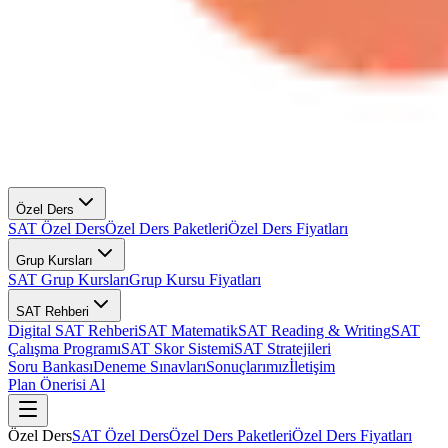
Özel Ders
SAT Özel Ders
Özel Ders Paketleri
Özel Ders Fiyatları
Grup Kursları
SAT Grup Kursları
Grup Kursu Fiyatları
SAT Rehberi
Digital SAT Rehberi
SAT Matematik
SAT Reading & Writing
SAT
Çalışma Programı
SAT Skor Sistemi
SAT Stratejileri
Soru Bankası
Deneme Sınavları
Sonuçlarımız
İletişim
Plan Önerisi Al
Özel Ders
SAT Özel Ders
Özel Ders Paketleri
Özel Ders Fiyatları