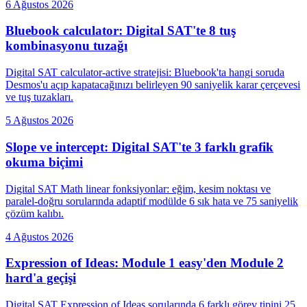
6 Ağustos 2026
Bluebook calculator: Digital SAT'te 8 tuş
kombinasyonu tuzağı
Digital SAT calculator-active stratejisi: Bluebook'ta hangi soruda
Desmos'u açıp kapatacağınızı belirleyen 90 saniyelik karar çerçevesi
ve tuş tuzakları.
5 Ağustos 2026
Slope ve intercept: Digital SAT'te 3 farklı grafik
okuma biçimi
Digital SAT Math linear fonksiyonlar: eğim, kesim noktası ve
paralel-doğru sorularında adaptif modülde 6 sık hata ve 75 saniyelik
çözüm kalıbı.
4 Ağustos 2026
Expression of Ideas: Module 1 easy'den Module 2
hard'a geçişi
Digital SAT Expression of Ideas sorularında 6 farklı görev tipini 25