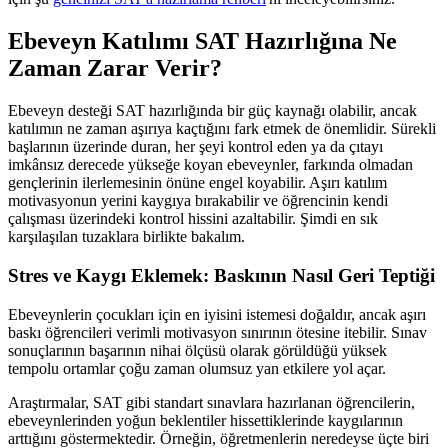
Ebeveyn Katılımı SAT Hazırlığına Ne
Zaman Zarar Verir?
Ebeveyn desteği SAT hazırlığında bir güç kaynağı olabilir, ancak
katılımın ne zaman aşırıya kaçtığını fark etmek de önemlidir. Sürekli
başlarının üzerinde duran, her şeyi kontrol eden ya da çıtayı
imkânsız derecede yükseğe koyan ebeveynler, farkında olmadan
gençlerinin ilerlemesinin önüne engel koyabilir. Aşırı katılım
motivasyonun yerini kaygıya bırakabilir ve öğrencinin kendi
çalışması üzerindeki kontrol hissini azaltabilir. Şimdi en sık
karşılaşılan tuzaklara birlikte bakalım.
Stres ve Kaygı Eklemek: Baskının Nasıl Geri Teptiği
Ebeveynlerin çocukları için en iyisini istemesi doğaldır, ancak aşırı
baskı öğrencileri verimli motivasyon sınırının ötesine itebilir. Sınav
sonuçlarının başarının nihai ölçüsü olarak görüldüğü yüksek
tempolu ortamlar çoğu zaman olumsuz yan etkilere yol açar.
Araştırmalar, SAT gibi standart sınavlara hazırlanan öğrencilerin,
ebeveynlerinden yoğun beklentiler hissettiklerinde kaygılarının
arttığını göstermektedir. Örneğin, öğretmenlerin neredeyse üçte biri