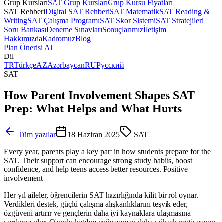
Grup Kursları
SAT Grup Kursları
Grup Kursu Fiyatları
SAT Rehberi
Digital SAT Rehberi
SAT Matematik
SAT Reading &
Writing
SAT Çalışma Programı
SAT Skor Sistemi
SAT Stratejileri
Soru Bankası
Deneme Sınavları
Sonuçlarımız
İletişim
Hakkımızda
Kadromuz
Blog
Plan Önerisi Al
Dil
TR
Türkçe
AZ
Azərbaycan
RU
Русский
SAT
How Parent Involvement Shapes SAT
Prep: What Helps and What Hurts
Tüm yazılar
18 Haziran 2025
SAT
Every year, parents play a key part in how students prepare for the
SAT. Their support can encourage strong study habits, boost
confidence, and help teens access better resources. Positive
involvement
Her yıl aileler, öğrencilerin SAT hazırlığında kilit bir rol oynar.
Verdikleri destek, güçlü çalışma alışkanlıklarını teşvik eder,
özgüveni artırır ve gençlerin daha iyi kaynaklara ulaşmasına
yardımcı olur. Olumlu katılım çoğu zaman daha yüksek motivasyon