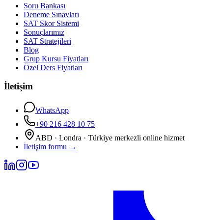
Soru Bankası
Deneme Sınavları
SAT Skor Sistemi
Sonuçlarımız
SAT Stratejileri
Blog
Grup Kursu Fiyatları
Özel Ders Fiyatları
İletişim
WhatsApp
+90 216 428 10 75
ABD · Londra · Türkiye merkezli online hizmet
İletişim formu
→