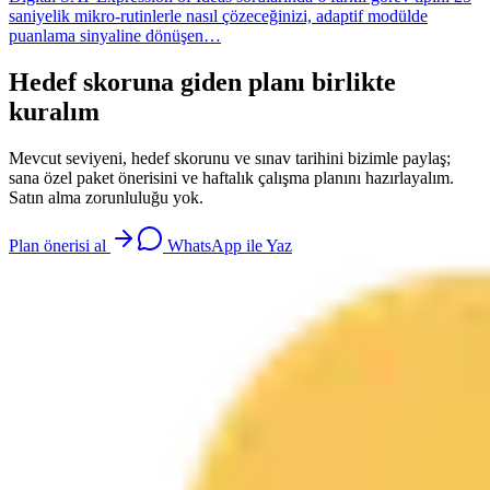
saniyelik mikro-rutinlerle nasıl çözeceğinizi, adaptif modülde
puanlama sinyaline dönüşen…
Hedef skoruna giden planı birlikte
kuralım
Mevcut seviyeni, hedef skorunu ve sınav tarihini bizimle paylaş;
sana özel paket önerisini ve haftalık çalışma planını hazırlayalım.
Satın alma zorunluluğu yok.
Plan önerisi al
WhatsApp ile Yaz