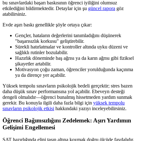
bu sınavlardaki başarı baskısının öğrenci iyiliğini olumsuz
etkilediğini bildirmektedir. Detaylar için şu
güncel rapora
göz
atabilirsiniz.
Evde aşırı baskı genellikle şöyle ortaya çıkar:
Gençler, hataların değerlerini tanımladığını düşünerek
"başarısızlık korkusu" geliştirebilir.
Sürekli hatırlatmalar ve kontroller altında uyku düzeni ve
sağlıklı rutinler bozulabilir.
Hazırlık döneminde baş ağrısı ya da karın ağrısı gibi fiziksel
şikayetler artabilir.
Motivasyon çoğu zaman, öğrenciler yorulduğunda kaçınma
ya da dirençe yer açabilir.
Yüksek tempolu sınavların psikolojik bedeli gerçektir; stres bazen
daha düşük sınav performansına yol açabilir. Ebeveyn desteği
dengeli olmalıdır—öğrenci bunalmış hissetmeden yardım sunmak
gerekir. Bu konuyla ilgili daha fazla bilgi için
yüksek tempolu
sınavların psikolojik etkisi
hakkındaki yazıyı inceleyebilirsiniz.
Öğrenci Bağımsızlığını Zedelemek: Aşırı Yardımın
Gelişimi Engellemesi
SAT hazırlığında elini taşın altına koymak doğru ölçüde faydalıdır,