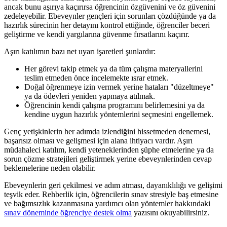
ancak bunu aşırıya kaçırırsa öğrencinin özgüvenini ve öz güvenini
zedeleyebilir. Ebeveynler gençleri için sorunları çözdüğünde ya da
hazırlık sürecinin her detayını kontrol ettiğinde, öğrenciler beceri
geliştirme ve kendi yargılarına güvenme fırsatlarını kaçırır.
Aşırı katılımın bazı net uyarı işaretleri şunlardır:
Her görevi takip etmek ya da tüm çalışma materyallerini
teslim etmeden önce incelemekte ısrar etmek.
Doğal öğrenmeye izin vermek yerine hataları "düzeltmeye"
ya da ödevleri yeniden yapmaya atılmak.
Öğrencinin kendi çalışma programını belirlemesini ya da
kendine uygun hazırlık yöntemlerini seçmesini engellemek.
Genç yetişkinlerin her adımda izlendiğini hissetmeden denemesi,
başarısız olması ve gelişmesi için alana ihtiyacı vardır. Aşırı
müdahaleci katılım, kendi yeteneklerinden şüphe etmelerine ya da
sorun çözme stratejileri geliştirmek yerine ebeveynlerinden cevap
beklemelerine neden olabilir.
Ebeveynlerin geri çekilmesi ve adım atması, dayanıklılığı ve gelişimi
teşvik eder. Rehberlik için, öğrencilerin sınav stresiyle baş etmesine
ve bağımsızlık kazanmasına yardımcı olan yöntemler hakkındaki
sınav döneminde öğrenciye destek olma
yazısını okuyabilirsiniz.