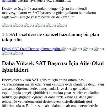
geliştirme
üzerine tavsiyelere göz atabilirsiniz.
Destek ve özgürlük arasındaki denge, öğrencilerin kendi
motivasyonlarını ve SAT başarısına giden yollarını bulmalarını
sağlar—bu süreçte yaşam becerileri de kazanılır.
1-1
SAT özel ders
ile
size özel hazırlanmış bir plan
takip edin
Dijital SAT Özel Ders sayfamıza gidin
Daha Yüksek SAT Başarısı İçin Aile-Okul
İşbirlikleri
Ebeveynler sıklıkla SAT gelişimi için en iyi ortamı nasıl
yaratacaklarını merak eder. Yanıt yalnızca evde olanlarda değil, aynı
zamanda öğretmenlerle, danışmanlarla ve daha geniş okul
topluluğuyla gerçek işbirlikleri kurmakta yatar. Aileler ve okullar
birlikte çalıştığında, öğrenciler daha fazla kaynağa, daha güçlü
rehberliğe ve ilerlemelerini destekleyen kişiselleştirilmiş geri
bildirime ulaşır. Bu birleşik çaba, dağınık çalışma denemeleriyle