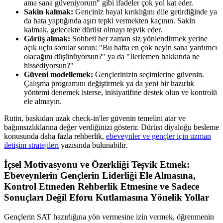
ama sana güveniyorum" gibi ifadeler çok yol kat eder.
Sakin kalmak:
Genciniz hayal kırıklığını dile getirdiğinde ya
da hata yaptığında aşırı tepki vermekten kaçının. Sakin
kalmak, gelecekte dürüst olmayı teşvik eder.
Görüş almak:
Sohbeti her zaman siz yönlendirmek yerine
açık uçlu sorular sorun: "Bu hafta en çok neyin sana yardımcı
olacağını düşünüyorsun?" ya da "İlerlemen hakkında ne
hissediyorsun?"
Güveni modellemek:
Gençlerinizin seçimlerine güvenin.
Çalışma programını değiştirmek ya da yeni bir hazırlık
yöntemi denemek isterse, inisiyatifine destek olun ve kontrolü
ele almayın.
Rutin, baskıdan uzak check-in'ler güvenin temelini atar ve
bağımsızlıklarına değer verdiğinizi gösterir. Dürüst diyaloğu besleme
konusunda daha fazla rehberlik,
ebeveynler ve gençler için uzman
iletişim stratejileri
yazısında bulunabilir.
İçsel Motivasyonu ve Özerkliği Teşvik Etmek:
Ebeveynlerin Gençlerin Liderliği Ele Almasına,
Kontrol Etmeden Rehberlik Etmesine ve Sadece
Sonuçları Değil Eforu Kutlamasına Yönelik Yollar
Gençlerin SAT hazırlığına yön vermesine izin vermek, öğrenmenin