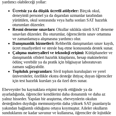
yardımcı olabileceği yollar:
Ücretsiz ya da düşük ücretli atölyeler:
Birçok okul,
deneyimli personel ya da dışarıdan uzmanlar tarafından
yürütülen, okul sonrasında veya hafta sonları SAT hazırlık
oturumları düzenler.
Resmi deneme sınavları:
Okullar sıklıkla süreli SAT deneme
sınavları düzenler. Bu oturumlar, öğrencilerin sınav ortamına
ve zamanlamaya alışmasına yardımcı olur.
Danışmanlık hizmetleri:
Rehberlik danışmanları sınav kaydı,
ücret muafiyetleri ve stresle baş etme konusunda destek sunar.
Çalışma materyalleri ve teknoloji erişimi:
Kütüphaneler ve
danışmanlık ofisleri hazırlık kitaplarını, hesap makinelerini
ödünç verebilir ya da pratik için bilgisayar laboratuvarı
zamanı sağlayabilir.
Topluluk programları:
Sivil toplum kuruluşları ve yerel
üniversiteler, özellikle ekstra desteğe ihtiyaç duyan öğrenciler
için test hazırlık kursları ya da özel ders sunar.
Ebeveynler bu kaynaklara erişimi teşvik ettiğinde ya da
ayarladığında, öğrenciler kendilerini daha donanımlı ve daha az
yalnız hisseder. Yapılan bir araştırma, ebeveynlerin okulun
desteğinden duyduğu memnuniyetin daha yüksek SAT puanlarıyla
yakından bağlantılı olduğunu ortaya koymuştur. Aileler okulların
sunduklarını ne kadar savunur ve kullanırsa, öğrenciler de lojistikle