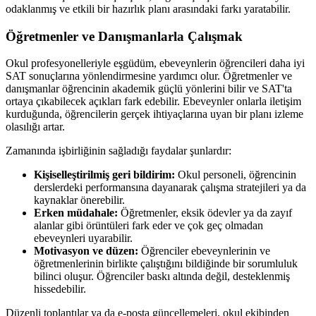
odaklanmış ve etkili bir hazırlık planı arasındaki farkı yaratabilir.
Öğretmenler ve Danışmanlarla Çalışmak
Okul profesyonelleriyle eşgüdüm, ebeveynlerin öğrencileri daha iyi
SAT sonuçlarına yönlendirmesine yardımcı olur. Öğretmenler ve
danışmanlar öğrencinin akademik güçlü yönlerini bilir ve SAT'ta
ortaya çıkabilecek açıkları fark edebilir. Ebeveynler onlarla iletişim
kurduğunda, öğrencilerin gerçek ihtiyaçlarına uyan bir planı izleme
olasılığı artar.
Zamanında işbirliğinin sağladığı faydalar şunlardır:
Kişiselleştirilmiş geri bildirim:
Okul personeli, öğrencinin
derslerdeki performansına dayanarak çalışma stratejileri ya da
kaynaklar önerebilir.
Erken müdahale:
Öğretmenler, eksik ödevler ya da zayıf
alanlar gibi örüntüleri fark eder ve çok geç olmadan
ebeveynleri uyarabilir.
Motivasyon ve düzen:
Öğrenciler ebeveynlerinin ve
öğretmenlerinin birlikte çalıştığını bildiğinde bir sorumluluk
bilinci oluşur. Öğrenciler baskı altında değil, desteklenmiş
hissedebilir.
Düzenli toplantılar ya da e-posta güncellemeleri, okul ekibinden