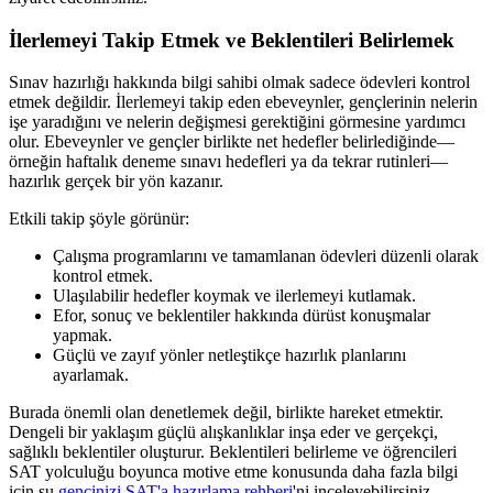
İlerlemeyi Takip Etmek ve Beklentileri Belirlemek
Sınav hazırlığı hakkında bilgi sahibi olmak sadece ödevleri kontrol
etmek değildir. İlerlemeyi takip eden ebeveynler, gençlerinin nelerin
işe yaradığını ve nelerin değişmesi gerektiğini görmesine yardımcı
olur. Ebeveynler ve gençler birlikte net hedefler belirlediğinde—
örneğin haftalık deneme sınavı hedefleri ya da tekrar rutinleri—
hazırlık gerçek bir yön kazanır.
Etkili takip şöyle görünür:
Çalışma programlarını ve tamamlanan ödevleri düzenli olarak
kontrol etmek.
Ulaşılabilir hedefler koymak ve ilerlemeyi kutlamak.
Efor, sonuç ve beklentiler hakkında dürüst konuşmalar
yapmak.
Güçlü ve zayıf yönler netleştikçe hazırlık planlarını
ayarlamak.
Burada önemli olan denetlemek değil, birlikte hareket etmektir.
Dengeli bir yaklaşım güçlü alışkanlıklar inşa eder ve gerçekçi,
sağlıklı beklentiler oluşturur. Beklentileri belirleme ve öğrencileri
SAT yolculuğu boyunca motive etme konusunda daha fazla bilgi
için şu
gencinizi SAT'a hazırlama rehberi
'ni inceleyebilirsiniz.