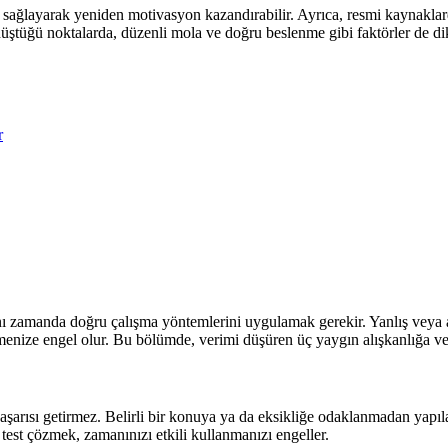
sağlayarak yeniden motivasyon kazandırabilir. Ayrıca, resmi kaynaklarda
üştüğü noktalarda, düzenli mola ve doğru beslenme gibi faktörler de dik
 zamanda doğru çalışma yöntemlerini uygulamak gerekir. Yanlış veya alış
ze engel olur. Bu bölümde, verimi düşüren üç yaygın alışkanlığa ve b
şarısı getirmez. Belirli bir konuya ya da eksikliğe odaklanmadan yapıl
est çözmek, zamanınızı etkili kullanmanızı engeller.