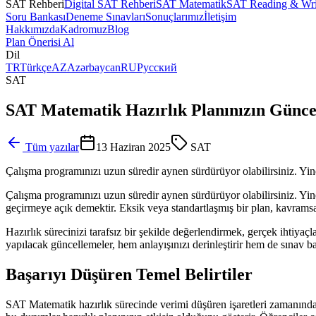
SAT Rehberi
Digital SAT Rehberi
SAT Matematik
SAT Reading & Wri
Soru Bankası
Deneme Sınavları
Sonuçlarımız
İletişim
Hakkımızda
Kadromuz
Blog
Plan Önerisi Al
Dil
TR
Türkçe
AZ
Azərbaycan
RU
Русский
SAT
SAT Matematik Hazırlık Planınızın Güncel
Tüm yazılar
13 Haziran 2025
SAT
Çalışma programınızı uzun süredir aynen sürdürüyor olabilirsiniz. Yin
Çalışma programınızı uzun süredir aynen sürdürüyor olabilirsiniz. Yin
geçirmeye açık demektir. Eksik veya standartlaşmış bir plan, kavramsal
Hazırlık sürecinizi tarafsız bir şekilde değerlendirmek, gerçek ihtiya
yapılacak güncellemeler, hem anlayışınızı derinleştirir hem de sınav başa
Başarıyı Düşüren Temel Belirtiler
SAT Matematik hazırlık sürecinde verimi düşüren işaretleri zamanında fa