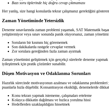
Bazı soru tiplerinde hiç doğru cevap çıkmaması
Her yanlış, size hangi konularda tekrar çalışmanız gerektiğini gösteren b
Zaman Yönetiminde Yetersizlik
Deneme sınavlarında zaman problemi yaşamak, SAT Matematik başarınızı 
yetiştiremiyor veya sınav sonunda panik oluyorsanız, zaman yönetimi t
Soruların bir kısmını hiç görememek
Son dakikalarda rastgele cevaplar vermek
Zor sorulara gereğinden fazla zaman ayırmak
Zaman yönetimini geliştirmek için gerçekçi sürelerle deneme yapmak h
iyileştirmek için pratik çözümler sunabilir.
Düşen Motivasyon ve Odaklanma Sorunları
Hazırlık sürecinde motivasyonun azalması ve odaklanma problemleri ya
puanlarla hızla düşebilir. Konsantrasyon eksikliği, denemelerde dikkat ha
Konu tekrarı yapmak istememe, çalışmaları erteleme
Kolayca dikkatin dağılması ve hızlıca yorulma hissi
Hedeflerden uzaklaşıldığını hissetmek