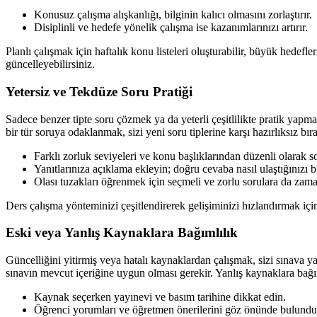
Konusuz çalışma alışkanlığı, bilginin kalıcı olmasını zorlaştırır.
Disiplinli ve hedefe yönelik çalışma ise kazanımlarınızı artırır.
Planlı çalışmak için haftalık konu listeleri oluşturabilir, büyük hedefl
güncelleyebilirsiniz.
Yetersiz ve Tekdüze Soru Pratiği
Sadece benzer tipte soru çözmek ya da yeterli çeşitlilikte pratik yapma
bir tür soruya odaklanmak, sizi yeni soru tiplerine karşı hazırlıksız bır
Farklı zorluk seviyeleri ve konu başlıklarından düzenli olarak s
Yanıtlarınıza açıklama ekleyin; doğru cevaba nasıl ulaştığınızı b
Olası tuzakları öğrenmek için seçmeli ve zorlu sorulara da zama
Ders çalışma yönteminizi çeşitlendirerek gelişiminizi hızlandırmak iç
Eski veya Yanlış Kaynaklara Bağımlılık
Güncelliğini yitirmiş veya hatalı kaynaklardan çalışmak, sizi sınava yan
sınavın mevcut içeriğine uygun olması gerekir. Yanlış kaynaklara bağı
Kaynak seçerken yayınevi ve basım tarihine dikkat edin.
Öğrenci yorumları ve öğretmen önerilerini göz önünde bulundu