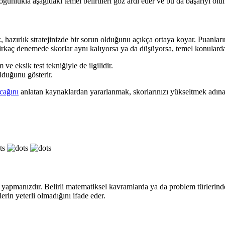
oğunlukla aşağıdaki temel belirtileri göz ardı eder ve bu da başarıyı olu
azırlık stratejinizde bir sorun olduğunu açıkça ortaya koyar. Puanların 
 birkaç denemede skorlar aynı kalıyorsa ya da düşüyorsa, temel konularda
 ve eksik test tekniğiyle de ilgilidir.
lduğunu gösterir.
acağını
anlatan kaynaklardan yararlanmak, skorlarınızı yükseltmek adına i
ları yapmanızdır. Belirli matematiksel kavramlarda ya da problem türleri
erin yeterli olmadığını ifade eder.