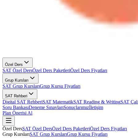
Özel Ders
SAT Özel Ders
Özel Ders Paketleri
Özel Ders Fiyatları
Grup Kursları
SAT Grup Kursları
Grup Kursu Fiyatları
SAT Rehberi
Digital SAT Rehberi
SAT Matematik
SAT Reading & Writing
SAT Çal
Soru Bankası
Deneme Sınavları
Sonuçlarımız
İletişim
Plan Önerisi Al
Özel Ders
SAT Özel Ders
Özel Ders Paketleri
Özel Ders Fiyatları
Grup Kursları
SAT Grup Kursları
Grup Kursu Fiyatları