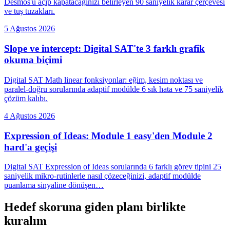
Desmos'u açıp kapatacağınızı belirleyen 90 saniyelik karar çerçevesi
ve tuş tuzakları.
5 Ağustos 2026
Slope ve intercept: Digital SAT'te 3 farklı grafik
okuma biçimi
Digital SAT Math linear fonksiyonlar: eğim, kesim noktası ve
paralel-doğru sorularında adaptif modülde 6 sık hata ve 75 saniyelik
çözüm kalıbı.
4 Ağustos 2026
Expression of Ideas: Module 1 easy'den Module 2
hard'a geçişi
Digital SAT Expression of Ideas sorularında 6 farklı görev tipini 25
saniyelik mikro-rutinlerle nasıl çözeceğinizi, adaptif modülde
puanlama sinyaline dönüşen…
Hedef skoruna giden planı birlikte
kuralım