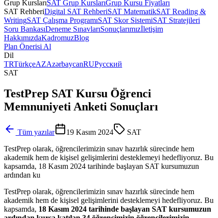
Grup Kursları
SAT Grup Kursları
Grup Kursu Fiyatları
SAT Rehberi
Digital SAT Rehberi
SAT Matematik
SAT Reading &
Writing
SAT Çalışma Programı
SAT Skor Sistemi
SAT Stratejileri
Soru Bankası
Deneme Sınavları
Sonuçlarımız
İletişim
Hakkımızda
Kadromuz
Blog
Plan Önerisi Al
Dil
TR
Türkçe
AZ
Azərbaycan
RU
Русский
SAT
TestPrep SAT Kursu Öğrenci
Memnuniyeti Anketi Sonuçları
Tüm yazılar
19 Kasım 2024
SAT
TestPrep olarak, öğrencilerimizin sınav hazırlık sürecinde hem
akademik hem de kişisel gelişimlerini desteklemeyi hedefliyoruz. Bu
kapsamda, 18 Kasım 2024 tarihinde başlayan SAT kursumuzun
ardından ku
TestPrep olarak, öğrencilerimizin sınav hazırlık sürecinde hem
akademik hem de kişisel gelişimlerini desteklemeyi hedefliyoruz. Bu
kapsamda,
18 Kasım 2024 tarihinde başlayan SAT kursumuzun
ardından kursa katılan 34 öğrencimizin öğrencilerimizin