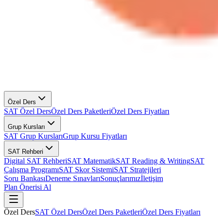
Özel Ders
SAT Özel Ders
Özel Ders Paketleri
Özel Ders Fiyatları
Grup Kursları
SAT Grup Kursları
Grup Kursu Fiyatları
SAT Rehberi
Digital SAT Rehberi
SAT Matematik
SAT Reading & Writing
SAT
Çalışma Programı
SAT Skor Sistemi
SAT Stratejileri
Soru Bankası
Deneme Sınavları
Sonuçlarımız
İletişim
Plan Önerisi Al
Özel Ders
SAT Özel Ders
Özel Ders Paketleri
Özel Ders Fiyatları