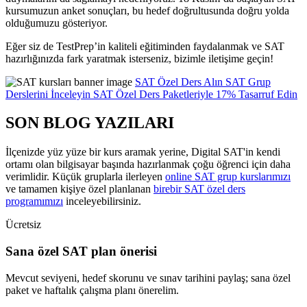
kursumuzun anket sonuçları, bu hedef doğrultusunda doğru yolda
olduğumuzu gösteriyor.
Eğer siz de TestPrep’in kaliteli eğitiminden faydalanmak ve SAT
hazırlığınızda fark yaratmak isterseniz, bizimle iletişime geçin!
SAT Özel Ders Alın
SAT Grup
Derslerini İnceleyin
SAT Özel Ders Paketleriyle 17% Tasarruf Edin
SON BLOG YAZILARI
İlçenizde yüz yüze bir kurs aramak yerine, Digital SAT'in kendi
ortamı olan bilgisayar başında hazırlanmak çoğu öğrenci için daha
verimlidir. Küçük gruplarla ilerleyen
online SAT grup kurslarımızı
ve tamamen kişiye özel planlanan
birebir SAT özel ders
programımızı
inceleyebilirsiniz.
Ücretsiz
Sana özel SAT plan önerisi
Mevcut seviyeni, hedef skorunu ve sınav tarihini paylaş; sana özel
paket ve haftalık çalışma planı önerelim.