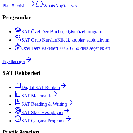
Plan önerisi al
WhatsApp'tan yaz
Programlar
SAT Özel Ders
Birebir, kişiye özel program
SAT Grup Kursları
Küçük gruplar, sabit takvim
Özel Ders Paketleri
10 / 20 / 50 ders seçenekleri
Fiyatları gör
SAT Rehberleri
Digital SAT Rehberi
SAT Matematik
SAT Reading & Writing
SAT Skor Hesaplayıcı
SAT Çalışma Programı
Pratik Araçları