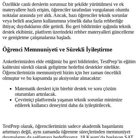
Özellikle canlı derslerin sorunsuz bir şekilde yürütülmesi ve ek
materyallere hızlı erişim, öğrenciler tarafından vurgulanan olumlu
noktalar arasında yer aldı. Ancak, bazı öğrenciler teknik sorunlar
veya belirli araçların kullanımına yönelik daha fazla rehberliğe
ihtiyaç duyduklarını dile getirdi. Bu geri bildirimler ışığında teknik
destek ekibimiz, platform üzerindeki rehber materyalleri güncelleme
ve genişletme çalışmalarına başladı.
Öğrenci Memnuniyeti ve Sürekli İyileştirme
Anketlerimizden elde ettiğimiz bu geri bildirimler, TestPrep’in eğitim
kalitesini sürekli olarak geliştirme hedefini destekler nitelikte.
Öğrencilerimizin memnuniyeti bizim için her zaman öncelikli
olmuştur ve bu kapsamda şu aksiyonlar alınacaktır:
Matematik dersleri için birebir destek ve soru çözüm
oturumları artırılacak.
Çevrimiçi platformda yaşanan teknik sorunlar minimize
edilerek kullanıcı deneyimi daha da iyileştirilecek.
TestPrep olarak, öğrencilerimizin sadece akademik başarılarını
artırmayı değil, aynı zamanda öğrenme süreçlerinden memnuniyet
duymalarını da sağlamayı hedefliyoruz. 18 Kasım’da başlayan SAT