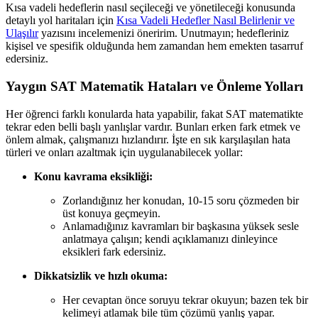
Kısa vadeli hedeflerin nasıl seçileceği ve yönetileceği konusunda
detaylı yol haritaları için
Kısa Vadeli Hedefler Nasıl Belirlenir ve
Ulaşılır
yazısını incelemenizi öneririm. Unutmayın; hedefleriniz
kişisel ve spesifik olduğunda hem zamandan hem emekten tasarruf
edersiniz.
Yaygın SAT Matematik Hataları ve Önleme Yolları
Her öğrenci farklı konularda hata yapabilir, fakat SAT matematikte
tekrar eden belli başlı yanlışlar vardır. Bunları erken fark etmek ve
önlem almak, çalışmanızı hızlandırır. İşte en sık karşılaşılan hata
türleri ve onları azaltmak için uygulanabilecek yollar:
Konu kavrama eksikliği:
Zorlandığınız her konudan, 10-15 soru çözmeden bir
üst konuya geçmeyin.
Anlamadığınız kavramları bir başkasına yüksek sesle
anlatmaya çalışın; kendi açıklamanızı dinleyince
eksikleri fark edersiniz.
Dikkatsizlik ve hızlı okuma:
Her cevaptan önce soruyu tekrar okuyun; bazen tek bir
kelimeyi atlamak bile tüm çözümü yanlış yapar.