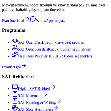
Mevcut seviyeni, hedef skorunu ve sınav tarihini paylaş; sana özel
paket ve haftalık çalışma planı önerelim.
Plan önerisi al
WhatsApp'tan yaz
Programlar
SAT Özel Ders
Birebir, kişiye özel program
SAT Grup Kursları
Küçük gruplar, sabit takvim
Özel Ders Paketleri
10 / 20 / 50 ders seçenekleri
Fiyatları gör
SAT Rehberleri
Digital SAT Rehberi
SAT Matematik
SAT Reading & Writing
SAT Skor Hesaplayıcı