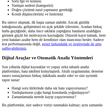
Soru tipi ve konusu
Yanlışın nedeni (kategorisi)
Doğru çözümü nasıl yapmanız gerektiği
Kendi düşünceleriniz ve hisleriniz
Bu sürece alışmak, ilk başta zaman alabilir. Ancak günlük
tuttuğunuzda, gelişiminizi en açık şekilde izlersiniz. Aradan birkaç
hafta geçtiğinde, daha önce sıklıkla yaptığınız hataların azaldığını
görmek güçlü bir motivasyon kaynağıdır. Düzenli kayıt tutmak, hem
yeni hataları azaltır hem de kendinize olan inancınızı besler. Sadece
test performansında değil,
genel farkındalık ve özgüvende de artış
sağlayabilirsiniz
.
Dijital Araçlar ve Otomatik Analiz Yöntemleri
Son yıllarda dijital kaynaklar ve yapay zeka tabanlı analiz
platformları, hata takibini kolaylaştırdı. Akıllı uygulamalar, deneme
sınavı sonuçlarınızı birkaç dakikada analiz eder ve size ayrıntılı
rapor sunar:
Hangi soru türlerinde daha sık hata yapıyorsunuz?
Yanlışlarınızın çoğu hangi konularda yoğunlaşıyor?
Zamanlamada nerede kayıp yaşıyorsunuz?
Bu platformlar, size sadece veriyi sunmakla kalmaz; aynı zamanda