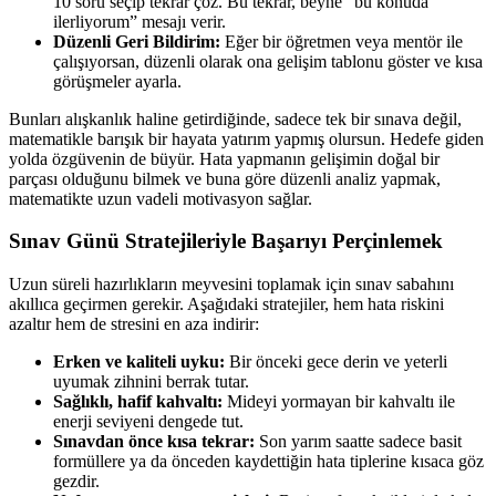
10 soru seçip tekrar çöz. Bu tekrar, beyne “bu konuda
ilerliyorum” mesajı verir.
Düzenli Geri Bildirim:
Eğer bir öğretmen veya mentör ile
çalışıyorsan, düzenli olarak ona gelişim tablonu göster ve kısa
görüşmeler ayarla.
Bunları alışkanlık haline getirdiğinde, sadece tek bir sınava değil,
matematikle barışık bir hayata yatırım yapmış olursun. Hedefe giden
yolda özgüvenin de büyür. Hata yapmanın gelişimin doğal bir
parçası olduğunu bilmek ve buna göre düzenli analiz yapmak,
matematikte uzun vadeli motivasyon sağlar.
Sınav Günü Stratejileriyle Başarıyı Perçinlemek
Uzun süreli hazırlıkların meyvesini toplamak için sınav sabahını
akıllıca geçirmen gerekir. Aşağıdaki stratejiler, hem hata riskini
azaltır hem de stresini en aza indirir:
Erken ve kaliteli uyku:
Bir önceki gece derin ve yeterli
uyumak zihnini berrak tutar.
Sağlıklı, hafif kahvaltı:
Mideyi yormayan bir kahvaltı ile
enerji seviyeni dengede tut.
Sınavdan önce kısa tekrar:
Son yarım saatte sadece basit
formüllere ya da önceden kaydettiğin hata tiplerine kısaca göz
gezdir.