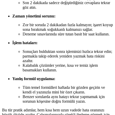
Son 2 dakikada sadece değiştirdiğiniz cevaplara tekrar
göz atın.
Zaman yönetimi sorunu:
Zor bir soruda 2 dakikadan fazla kalmayın; işaret koyup
sona bırakmak soğukkanlı kalmanızı sağlar.
Deneme sınavlarında süre tutan basit bir saat kullanın.
İşlem hataları:
Sonuçları bulduktan sonra işleminizi hızlıca tekrar edin;
parmakla takip ederek yeniden yazmak hata riskini
azaltır.
Kalabalık çözümler yerine, kısa ve temiz işlem
basamakları kullanın.
Yanlış formül uygulama:
Tüm temel formülleri haftada bir gözden geçirin ve
kendi el yazınızla mini bir özet çıkarın.
Benzer sorularda aynı hatayı tekrar yapmamak için
sorunun köşesine doğru formülü yazın.
Bu tür pratik adımlar, hem kısa hem uzun vadede hata oranınızı
büyük ölçüde azaltır. Çalışmalarınızda sürekli ilerleme görmek için,