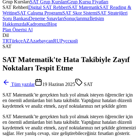
Grup Kursları
SAT Grup Kursları
Grup Kursu Fiyatları
SAT Rehberi
Digital SAT Rehberi
SAT Matematik
SAT Reading &
Writing
SAT Çalışma Programı
SAT Skor Sistemi
SAT Stratejileri
Soru Bankası
Deneme Sınavları
Sonuçlarımız
İletişim
Hakkımızda
Kadromuz
Blog
Plan Önerisi Al
Dil
TR
Türkçe
AZ
Azərbaycan
RU
Русский
SAT
SAT Matematik'te Hata Takibiyle Zayıf
Noktaları Tespit Etme
Tüm yazılar
19 Haziran 2025
SAT
SAT Matematik’te gerçekten hızlı yol almak isteyen öğrenciler için
en önemli adımlardan biri hata takibidir. Yaptığınız hataları düzenli
kaydetmek ve analiz etmek, zayıf noktalarınızı net şekilde görm
SAT Matematik’te gerçekten hızlı yol almak isteyen öğrenciler için
en önemli adımlardan biri hata takibidir. Yaptığınız hataları düzenli
kaydetmek ve analiz etmek, zayıf noktalarınızı net şekilde görmenizi
sağlar. Her yanlış cevap, size geliştirebileceğiniz fırsatları gösterir.