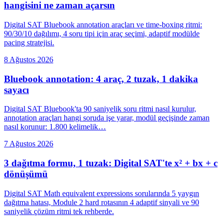
hangisini ne zaman açarsın
Digital SAT Bluebook annotation araçları ve time-boxing ritmi:
90/30/10 dağılımı, 4 soru tipi için araç seçimi, adaptif modülde
pacing stratejisi.
8 Ağustos 2026
Bluebook annotation: 4 araç, 2 tuzak, 1 dakika
sayacı
Digital SAT Bluebook'ta 90 saniyelik soru ritmi nasıl kurulur,
annotation araçları hangi soruda işe yarar, modül geçişinde zaman
nasıl korunur: 1.800 kelimelik…
7 Ağustos 2026
3 dağıtma formu, 1 tuzak: Digital SAT'te x² + bx + c
dönüşümü
Digital SAT Math equivalent expressions sorularında 5 yaygın
dağıtma hatası, Module 2 hard rotasının 4 adaptif sinyali ve 90
saniyelik çözüm ritmi tek rehberde.