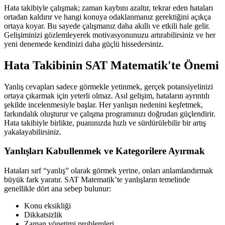
Hata takibiyle çalışmak; zaman kaybını azaltır, tekrar eden hataları
ortadan kaldırır ve hangi konuya odaklanmanız gerektiğini açıkça
ortaya koyar. Bu sayede çalışmanız daha akıllı ve etkili hale gelir.
Gelişiminizi gözlemleyerek motivasyonunuzu artırabilirsiniz ve her
yeni denemede kendinizi daha güçlü hissedersiniz.
Hata Takibinin SAT Matematik'te Önemi
Yanlış cevapları sadece görmekle yetinmek, gerçek potansiyelinizi
ortaya çıkarmak için yeterli olmaz. Asıl gelişim, hataların ayrıntılı
şekilde incelenmesiyle başlar. Her yanlışın nedenini keşfetmek,
farkındalık oluşturur ve çalışma programınızı doğrudan güçlendirir.
Hata takibiyle birlikte, puanınızda hızlı ve sürdürülebilir bir artış
yakalayabilirsiniz.
Yanlışları Kabullenmek ve Kategorilere Ayırmak
Hataları sırf “yanlış” olarak görmek yerine, onları anlamlandırmak
büyük fark yaratır. SAT Matematik’te yanlışların temelinde
genellikle dört ana sebep bulunur:
Konu eksikliği
Dikkatsizlik
Zaman yönetimi problemleri