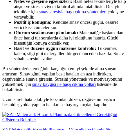
Nefes ve gevşeme egzersizleri:
Basit nefes teknikleriyle kalp
atışını ve stres seviyeni kontrol altında tutabilirsin. Detaylı
teknikler için
sınav stresiyle başa çıkma yöntemleri
çok işine
yarayabilir.
Pozitif iç konuşma:
Kendine sınav öncesi güçlü, cesaret
verici kısa cümleler kur.
Oturum sıralamasını planlamak:
Matematiğe başlamadan
önce hangi tür sorularda daha iyi olduğunu hatırla. Güçlü
hissettiğin konuya öncelik ver.
Basit ve düzene uygun malzeme kontrolü:
Tükenmez
kalem, silgi gibi materyalleri bir gece önceden hazırla. Sınav
sabahı stresini azaltır.
Bu yöntemlerle, emeğinin karşılığını en iyi şekilde alma şansını
artırırsın. Sınav günü yapılan basit hataları en aza indirirken,
özgüveninle sınava girersin. Stresini yönetmek ve motivasyonunu
yükseltmek için
sınav kaygısı ile başa çıkma yolları
listesine de
bakabilirsin.
Uzun süreli hata takibiyle kazanılan düzen, özgüvenin başlıca
besinidir; yolda yapılan hatalar ise başarıya açılan kapıdır.
SAT Matematik Hazırlık Planınızda Güncelleme Gerektiğini