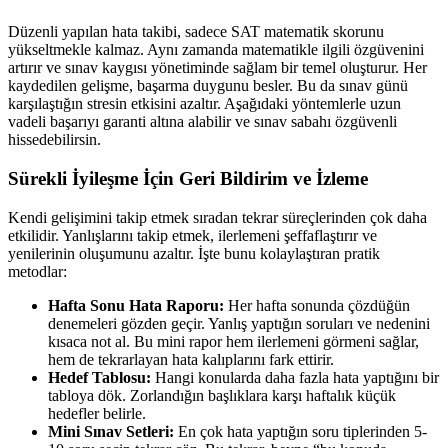
Düzenli yapılan hata takibi, sadece SAT matematik skorunu
yükseltmekle kalmaz. Aynı zamanda matematikle ilgili özgüvenini
artırır ve sınav kaygısı yönetiminde sağlam bir temel oluşturur. Her
kaydedilen gelişme, başarma duygunu besler. Bu da sınav günü
karşılaştığın stresin etkisini azaltır. Aşağıdaki yöntemlerle uzun
vadeli başarıyı garanti altına alabilir ve sınav sabahı özgüvenli
hissedebilirsin.
Sürekli İyileşme İçin Geri Bildirim ve İzleme
Kendi gelişimini takip etmek sıradan tekrar süreçlerinden çok daha
etkilidir. Yanlışlarını takip etmek, ilerlemeni şeffaflaştırır ve
yenilerinin oluşumunu azaltır. İşte bunu kolaylaştıran pratik
metodlar:
Hafta Sonu Hata Raporu:
Her hafta sonunda çözdüğün
denemeleri gözden geçir. Yanlış yaptığın soruları ve nedenini
kısaca not al. Bu mini rapor hem ilerlemeni görmeni sağlar,
hem de tekrarlayan hata kalıplarını fark ettirir.
Hedef Tablosu:
Hangi konularda daha fazla hata yaptığını bir
tabloya dök. Zorlandığın başlıklara karşı haftalık küçük
hedefler belirle.
Mini Sınav Setleri:
En çok hata yaptığın soru tiplerinden 5-