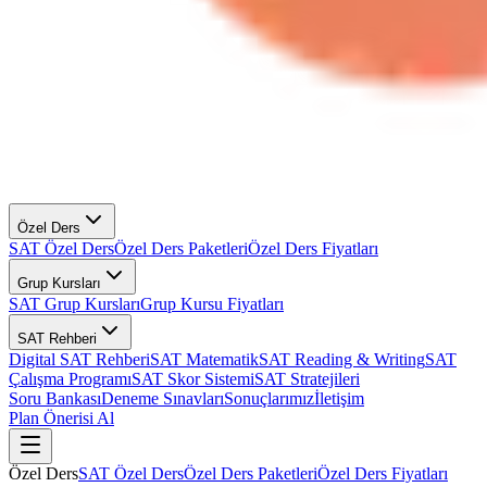
Özel Ders
SAT Özel Ders
Özel Ders Paketleri
Özel Ders Fiyatları
Grup Kursları
SAT Grup Kursları
Grup Kursu Fiyatları
SAT Rehberi
Digital SAT Rehberi
SAT Matematik
SAT Reading & Writing
SAT
Çalışma Programı
SAT Skor Sistemi
SAT Stratejileri
Soru Bankası
Deneme Sınavları
Sonuçlarımız
İletişim
Plan Önerisi Al
Özel Ders
SAT Özel Ders
Özel Ders Paketleri
Özel Ders Fiyatları