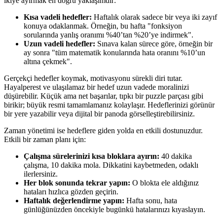
ikiye ayırmak en doğru yaklaşımdır:
Kısa vadeli hedefler:
Haftalık olarak sadece bir veya iki zayıf
konuya odaklanmak. Örneğin, bu hafta "fonksiyon
sorularında yanlış oranımı %40’tan %20’ye indirmek".
Uzun vadeli hedefler:
Sınava kalan sürece göre, örneğin bir
ay sonra "tüm matematik konularında hata oranını %10’un
altına çekmek".
Gerçekçi hedefler koymak, motivasyonu sürekli diri tutar.
Hayalperest ve ulaşılamaz bir hedef uzun vadede moralinizi
düşürebilir. Küçük ama net başarılar, tıpkı bir puzzle parçası gibi
birikir; büyük resmi tamamlamanız kolaylaşır. Hedeflerinizi görünür
bir yere yazabilir veya dijital bir panoda görselleştirebilirsiniz.
Zaman yönetimi ise hedeflere giden yolda en etkili dostunuzdur.
Etkili bir zaman planı için:
Çalışma sürelerinizi kısa bloklara ayırın:
40 dakika
çalışma, 10 dakika mola. Dikkatini kaybetmeden, odaklı
ilerlersiniz.
Her blok sonunda tekrar yapın:
O blokta ele aldığınız
hataları hızlıca gözden geçirin.
Haftalık değerlendirme yapın:
Hafta sonu, hata
günlüğünüzden öncekiyle bugünkü hatalarınızı kıyaslayın.