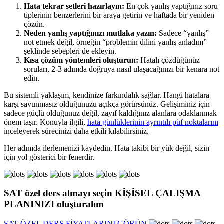
Hata tekrar setleri hazırlayın:
En çok yanlış yaptığınız soru
tiplerinin benzerlerini bir araya getirin ve haftada bir yeniden
çözün.
Neden yanlış yaptığınızı mutlaka yazın:
Sadece “yanlış”
not etmek değil, örneğin “problemin dilini yanlış anladım”
şeklinde sebepleri de ekleyin.
Kısa çözüm yöntemleri oluşturun:
Hatalı çözdüğünüz
soruları, 2-3 adımda doğruya nasıl ulaşacağınızı bir kenara not
edin.
Bu sistemli yaklaşım, kendinize farkındalık sağlar. Hangi hatalara
karşı savunmasız olduğunuzu açıkça görürsünüz. Gelişiminiz için
sadece güçlü olduğunuz değil, zayıf kaldığınız alanlara odaklanmak
önem taşır. Konuyla ilgili,
hata günlüklerinin ayrıntılı püf noktalarını
inceleyerek sürecinizi daha etkili kılabilirsiniz.
Her adımda ilerlemenizi kaydedin. Hata takibi bir yük değil, sizin
için yol gösterici bir fenerdir.
SAT özel ders
almayı seçin
KİŞİSEL ÇALIŞMA
PLANINIZI
oluşturalım
SAT ÖZEL DERS FİYATLARINI GÖRÜN