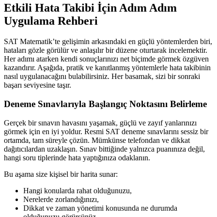
Etkili Hata Takibi İçin Adım Adım
Uygulama Rehberi
SAT Matematik’te gelişimin arkasındaki en güçlü yöntemlerden biri,
hataları gözle görülür ve anlaşılır bir düzene oturtarak incelemektir.
Her adımı atarken kendi sonuçlarınızı net biçimde görmek özgüven
kazandırır. Aşağıda, pratik ve kanıtlanmış yöntemlerle hata takibinin
nasıl uygulanacağını bulabilirsiniz. Her basamak, sizi bir sonraki
başarı seviyesine taşır.
Deneme Sınavlarıyla Başlangıç Noktasını Belirleme
Gerçek bir sınavın havasını yaşamak, güçlü ve zayıf yanlarınızı
görmek için en iyi yoldur. Resmi SAT deneme sınavlarını sessiz bir
ortamda, tam süreyle çözün. Mümkünse telefondan ve dikkat
dağıtıcılardan uzaklaşın. Sınav bittiğinde yalnızca puanınıza değil,
hangi soru tiplerinde hata yaptığınıza odaklanın.
Bu aşama size kişisel bir harita sunar:
Hangi konularda rahat olduğunuzu,
Nerelerde zorlandığınızı,
Dikkat ve zaman yönetimi konusunda ne durumda
olduğunuzu görürsünüz.