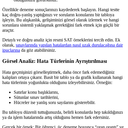
Özellikle deneme sonuçlarınızı kaydederek başlayın. Hangi testte
kaç doğru-yanlış yaptığınızı ve soruların konularını bir tabloya
işleyin. Bu alışkanlık, gelişiminizi görsel olarak izlemek ve hangi
sorunlara sistemli yaklaşmak gerektiğini fark etmek için güçlü bir
araçtır.
Detaylı ve doğru analiz için resmi SAT örneklerini tercih edin. Ek
olarak,
sınavlarında yapılan hatalardan nasıl uzak durulacağına dair
ipuçlarına
da göz atabilirsiniz.
Görsel Analiz: Hata Türlerinin Ayrıştırılması
Hata geçmişinizi görselleştirmek, daha önce fark edemediğiniz
kalıpları ortaya çıkarır. Basit bir tablo ya da grafik kullanarak hangi
hata türlerinin yoğunlukta olduğunu izleyebilirsiniz. Örneğin:
Satırlar konu başlıklarını,
Sütunlar sınav tarihlerini,
Hücreler ise yanlış soru sayılarını gösterebilir.
Bu tabloyu düzenli tuttuğunuzda, belirli konularda hep takıldığınızı
ya da işlem hatalarında artış olduğunu hemen fark edersiniz.
Gerçek bir örnek: Bir öğrenci, üç deneme boyunca “oran orantı” ve